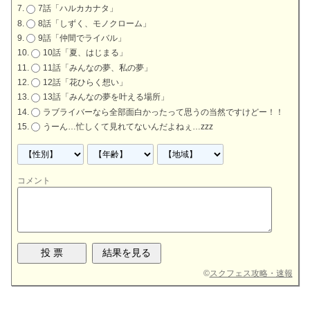
7話「ハルカカナタ」
8話「しずく、モノクローム」
9話「仲間でライバル」
10話「夏、はじまる」
11話「みんなの夢、私の夢」
12話「花ひらく想い」
13話「みんなの夢を叶える場所」
ラブライバーなら全部面白かったって思うの当然ですけどー！！
うーん…忙しくて見れてないんだよねぇ…zzz
コメント
©
スクフェス攻略・速報