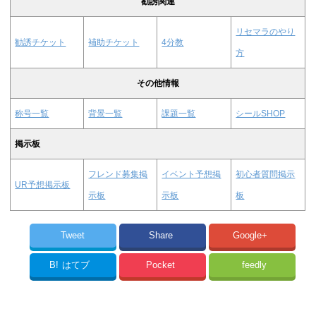
勧誘関連
リセマラのやり
勧誘チケット
補助チケット
4分教
方
その他情報
称号一覧
背景一覧
課題一覧
シールSHOP
掲示板
フレンド募集掲
イベント予想掲
初心者質問掲示
UR予想掲示板
示板
示板
板
Tweet
Share
Google+
B!
はてブ
Pocket
feedly