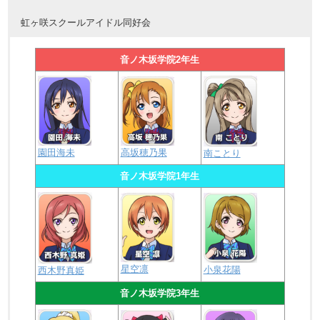
虹ヶ咲スクールアイドル同好会
音ノ木坂学院2年生
園田海未
高坂穂乃果
南ことり
音ノ木坂学院1年生
星空凛
小泉花陽
西木野真姫
音ノ木坂学院3年生