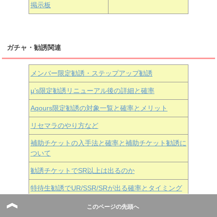
掲示板
ガチャ・勧誘関連
メンバー限定勧誘・ステップアップ勧誘
μ’s限定勧誘リニューアル後の詳細と確率
Aqours
限定勧誘の対象一覧と確率とメリット
リセマラのやり方など
補助チケットの入手法と確率と補助チケット勧誘に
ついて
勧誘チケットでSR以上は出るのか
特待生勧誘でUR/SSR/SRが出る確率とタイミング
4分教を貴方は信じますか？
このページの先頭へ