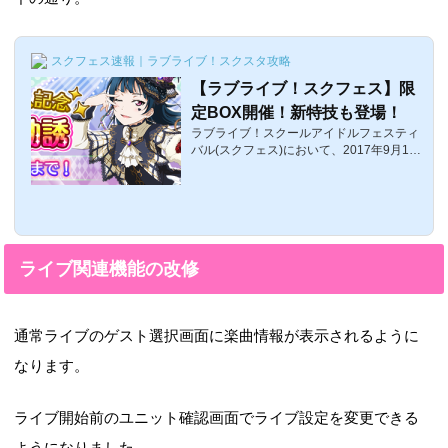
スクフェス速報｜ラブライブ！スクスタ攻略
【ラブライブ！スクフェス】限
定BOX開催！新特技も登場！
ラブライブ！スクールアイドルフェスティ
バル(スクフェス)において、2017年9月12
日(火)に全世界で4000万人を突破したこと
を記念して2013年リリース以来初となる
「新特技」が追加されます！！さらに、今
まで登場していなかった、限定アイドルを
限定BOXから入手できるようになります。
ここでは、限定BOXやら限定アイドル・新
ライブ関連機能の改修
特技についてまとめています。スクフェス
にてBOX勧誘実施！全世界ユーザー数4000
万人突破を記念して、2種類の限定BOX勧
誘〜Aqours〜を実施されます。BOX勧誘と
通常ライブのゲスト選択画面に楽曲情報が表示されるように
は、レアリティごとに決まった枚数がBOX
に入っている...
なります。
ライブ開始前のユニット確認画面でライブ設定を変更できる
ようになりました。