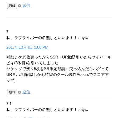
返信
通報
7
私、ラブライバーの名無しといいます！
says:
2017年10月4日 9:06 PM
補助チケ15枚貰ったからSSR・UR勧誘引いたらサイバール
ビィ(3体目)を引いてしまった
ヤケクソで残り5枚をSR限定勧誘に突っ込んだらバグって
URヨハネ降臨(しかも待望のクール属性Aqoursでスコアア
ップ)
返信
通報
7.1
私、ラブライバーの名無しといいます！
says: