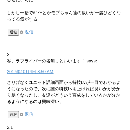
しかし一括でﾎﾟｲｰとかモブちゃん達の扱いが一層ひどくな
ってる気がする
返信
通報
2
私、ラブライバーの名無しといいます！
says:
2017年10月4日 8:50 AM
さりげなくユニット詳細画面から特技Lvが一目でわかるよ
うになったので、次に誰の特技Lvを上げれば良いかが分か
り易くなったし、友達がどういう育成をしているかが分か
るようになるのは興味深い。
返信
通報
2.1