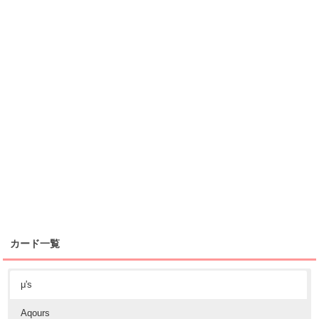
カード一覧
μ's
Aqours