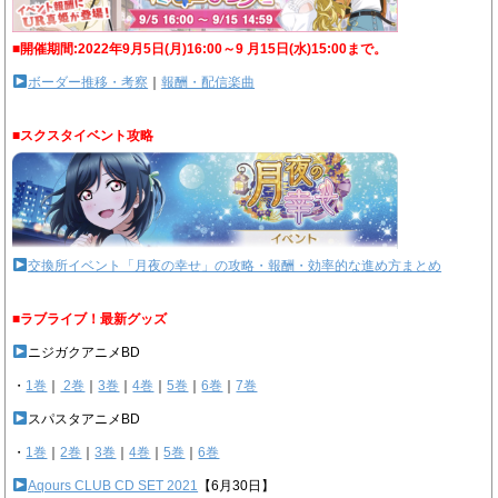
■開催期間:2022年9月5日(月)16:00～9 月15日(水)15:00まで。
ボーダー推移・考察
｜
報酬・配信楽曲
■スクスタイベント攻略
交換所イベント「月夜の幸せ」の攻略・報酬・効率的な進め方まとめ
■ラブライブ！最新グッズ
ニジガクアニメBD
・
1巻
｜
2巻
｜
3巻
｜
4巻
｜
5巻
｜
6巻
｜
7巻
スパスタアニメBD
・
1巻
｜
2巻
｜
3巻
｜
4巻
｜
5巻
｜
6巻
Aqours CLUB CD SET 2021
【6月30日】