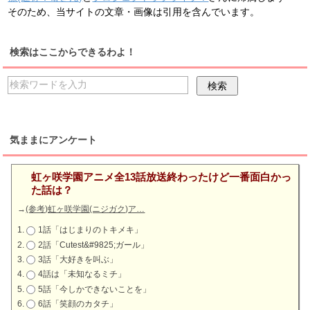
そのため、当サイトの文章・画像は引用を含んでいます。
検索はここからできるわよ！
気ままにアンケート
虹ヶ咲学園アニメ全13話放送終わったけど一番面白かっ
た話は？
→
(参考)虹ヶ咲学園(ニジガク)ア…
1話「はじまりのトキメキ」
2話「Cutest&#9825;ガール」
3話「大好きを叫ぶ」
4話は「未知なるミチ」
5話「今しかできないことを」
6話「笑顔のカタチ」