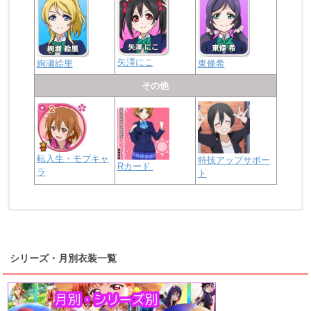
矢澤にこ
絢瀬絵里
東條希
その他
転入生・モブキャ
特技アップサポー
Rカード
ラ
ト
浦の星女学院2年生
虹ヶ咲学園2年生
シリーズ・月別衣装一覧
高海千歌
渡辺曜
桜内梨子
上原歩夢
宮下愛
優木せつ菜