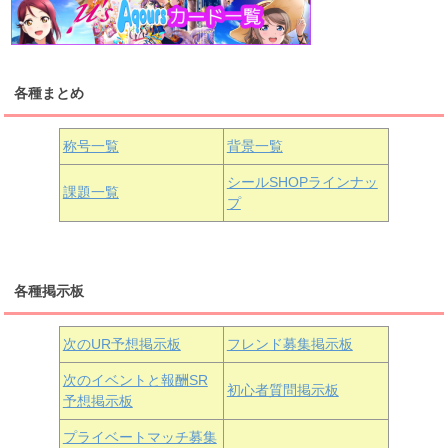
浦の星女学院1年生
虹ヶ咲学園1年生
各種まとめ
国木田花丸
津島善子
黒澤ルビィ
桜坂しずく
中須かすみ
称号一覧
背景一覧
天王寺璃奈
浦の星女学院3年生
シールSHOPラインナッ
課題一覧
プ
三船栞子
各種掲示板
小原鞠莉
黒澤ダイヤ
松浦果南
虹ヶ咲学園3年生
次のUR予想掲示板
フレンド募集掲示板
次のイベントと報酬SR
初心者質問掲示板
予想掲示板
近江彼方
朝香果林
エマ・ヴェルデ
プライベートマッチ募集