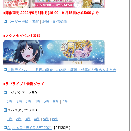
■開催期間:2022年9月5日(月)16:00～9 月15日(水)15:00まで。
ボーダー推移・考察
｜
報酬・配信楽曲
■スクスタイベント攻略
交換所イベント「月夜の幸せ」の攻略・報酬・効率的な進め方まとめ
■ラブライブ！最新グッズ
ニジガクアニメBD
・
1巻
｜
2巻
｜
3巻
｜
4巻
｜
5巻
｜
6巻
｜
7巻
スパスタアニメBD
・
1巻
｜
2巻
｜
3巻
｜
4巻
｜
5巻
｜
6巻
Aqours CLUB CD SET 2021
【6月30日】