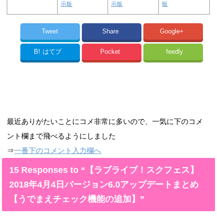
示板
示板
板
Tweet
Share
Google+
B!
はてブ
Pocket
feedly
最近ありがたいことにコメ非常に多いので、一気に下のコメ
ント欄まで飛べるようにしました
⇒
一番下のコメント入力欄へ
15 Responses to “【ラブライブ！スクフェス】
2018年4月4日バージョン6.0アップデートまとめ
【うでまえチェック機能の追加】”