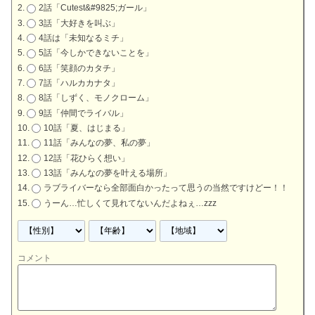
2話「Cutest&#9825;ガール」
3話「大好きを叫ぶ」
4話は「未知なるミチ」
5話「今しかできないことを」
6話「笑顔のカタチ」
7話「ハルカカナタ」
8話「しずく、モノクローム」
9話「仲間でライバル」
10話「夏、はじまる」
11話「みんなの夢、私の夢」
12話「花ひらく想い」
13話「みんなの夢を叶える場所」
ラブライバーなら全部面白かったって思うの当然ですけどー！！
うーん…忙しくて見れてないんだよねぇ…zzz
コメント