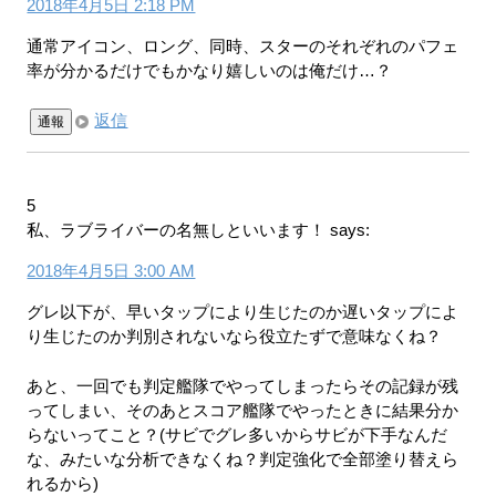
2018年4月5日 2:18 PM
通常アイコン、ロング、同時、スターのそれぞれのパフェ
率が分かるだけでもかなり嬉しいのは俺だけ…？
返信
通報
5
私、ラブライバーの名無しといいます！
says:
2018年4月5日 3:00 AM
グレ以下が、早いタップにより生じたのか遅いタップによ
り生じたのか判別されないなら役立たずで意味なくね？
あと、一回でも判定艦隊でやってしまったらその記録が残
ってしまい、そのあとスコア艦隊でやったときに結果分か
らないってこと？(サビでグレ多いからサビが下手なんだ
な、みたいな分析できなくね？判定強化で全部塗り替えら
れるから)