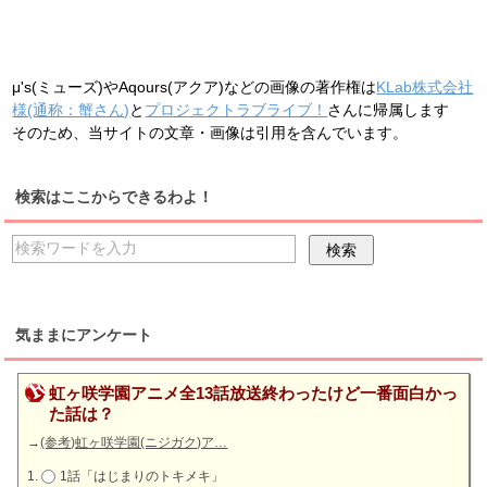
μ's(ミューズ)やAqours(アクア)などの画像の著作権は
KLab株式会社
様(通称：蟹さん)
と
プロジェクトラブライブ！
さんに帰属します
そのため、当サイトの文章・画像は引用を含んでいます。
検索はここからできるわよ！
気ままにアンケート
虹ヶ咲学園アニメ全13話放送終わったけど一番面白かっ
た話は？
→
(参考)虹ヶ咲学園(ニジガク)ア…
1話「はじまりのトキメキ」