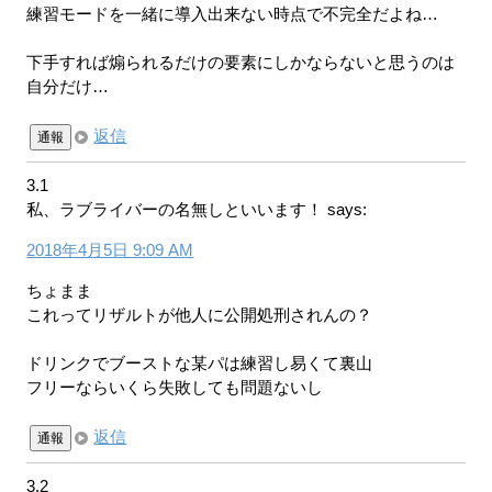
練習モードを一緒に導入出来ない時点で不完全だよね…
下手すれば煽られるだけの要素にしかならないと思うのは
自分だけ…
返信
通報
3.1
私、ラブライバーの名無しといいます！
says:
2018年4月5日 9:09 AM
ちょまま
これってリザルトが他人に公開処刑されんの？
ドリンクでブーストな某パは練習し易くて裏山
フリーならいくら失敗しても問題ないし
返信
通報
3.2