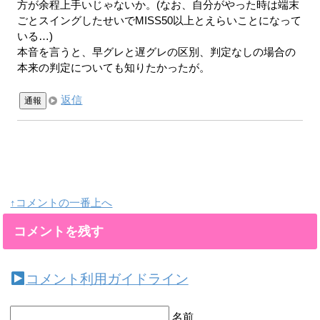
方が余程上手いじゃないか。(なお、自分がやった時は端末
ごとスイングしたせいでMISS50以上とえらいことになって
いる…)
本音を言うと、早グレと遅グレの区別、判定なしの場合の
本来の判定についても知りたかったが。
返信
通報
↑コメントの一番上へ
コメントを残す
コメント利用ガイドライン
名前