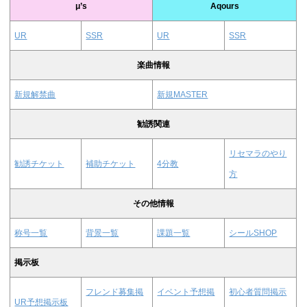
μ’s
Aqours
UR
SSR
UR
SSR
楽曲情報
新規解禁曲
新規MASTER
勧誘関連
リセマラのやり
勧誘チケット
補助チケット
4分教
方
その他情報
称号一覧
背景一覧
課題一覧
シールSHOP
掲示板
フレンド募集掲
イベント予想掲
初心者質問掲示
UR予想掲示板