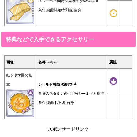
10ノーツの間特技発動率が○○%増加
条件:楽曲開始時/対象:自身
特典などで入手できるアクセサリー
画像
名称/スキル
属性
虹ヶ咲学園の校
章
シールド獲得:残80%時
自身のスタミナの〇〇%シールドを獲得
条件:楽曲中/対象:自身
スポンサードリンク