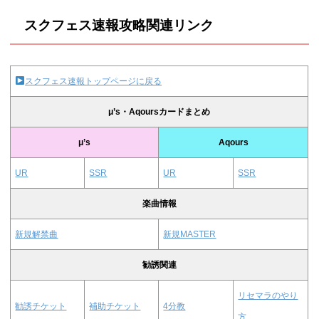
スクフェス速報攻略関連リンク
スクフェス速報トップページに戻る
μ’s・Aqoursカードまとめ
μ’s
Aqours
UR
SSR
UR
SSR
楽曲情報
新規解禁曲
新規MASTER
勧誘関連
リセマラのやり
勧誘チケット
補助チケット
4分教
方