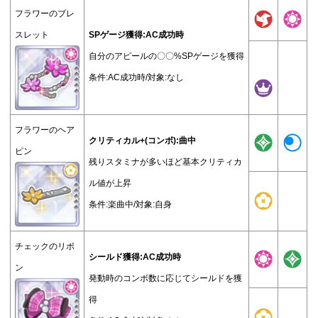
フラワーのブレ
スレット
SPゲージ獲得:AC成功時
自分のアピールの〇〇%SPゲージを獲得
条件:AC成功時/対象:なし
フラワーのヘア
クリティカル+(コンボ):曲中
ピン
残りスタミナが多いほど基本クリティカ
ル値が上昇
条件:楽曲中/対象:自身
チェックのリボ
シールド獲得:AC成功時
ン
発動時のコンボ数に応じてシールドを獲
得