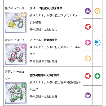
星のネックレス
ダメージ軽減+(元気):曲中
残りスタミナが多いほどスタミナダメー
ジを軽現
条件:楽曲中/対象:なし
音符のブローチ
アピール+(元気):曲中
残りスタミナが多いほど基本アピールが
増加
条件:楽曲中/対象:自身
音符のキーホル
特技発動率+(元気):曲中
ダー
残りスタミナが多いほど基本特技発動率
が上昇
条件:楽曲中/対象:自身