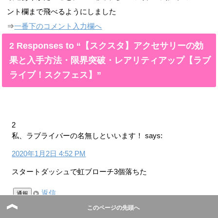
ント欄まで飛べるようにしました
⇒
一番下のコメント入力欄へ
2 Responses to “【スクスタ】アクセサリーの効
果と入手方法・限界突破・レアリティアップ【ラブ
ライブ！スクフェス】”
2
私、ラブライバーの名無しといいます！
says:
2020年1月2日 4:52 PM
スタートダッシュで虹ブローチ3個落ちた
返信
通報
このページの先頭へ