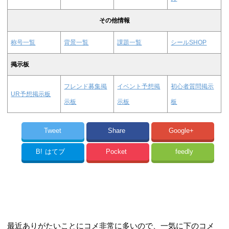
その他情報
称号一覧
背景一覧
課題一覧
シールSHOP
掲示板
フレンド募集掲
イベント予想掲
初心者質問掲示
UR予想掲示板
示板
示板
板
Tweet
Share
Google+
B!
はてブ
Pocket
feedly
最近ありがたいことにコメ非常に多いので、一気に下のコメ