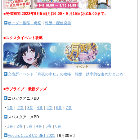
■開催期間:2022年9月5日(月)16:00～9 月15日(水)15:00まで。
ボーダー推移・考察
｜
報酬・配信楽曲
■スクスタイベント攻略
交換所イベント「月夜の幸せ」の攻略・報酬・効率的な進め方まとめ
■ラブライブ！最新グッズ
ニジガクアニメBD
・
1巻
｜
2巻
｜
3巻
｜
4巻
｜
5巻
｜
6巻
｜
7巻
スパスタアニメBD
・
1巻
｜
2巻
｜
3巻
｜
4巻
｜
5巻
｜
6巻
Aqours CLUB CD SET 2021
【6月30日】