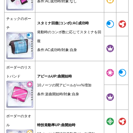
条件:AC成功時/対象:なし
チェックのポー
スタミナ回復(コンボ):AC成功時
チ
発動時のコンボ数に応じてスタミナを回
復
条件:AC成功時/対象:自身
ボーダーのリス
トバンド
アピールUP:曲開始時
10ノーツの間アピールが○○%増加
条件:楽曲開始時/対象:自身
ボーダーのタオ
ル
特技発動率UP:曲開始時