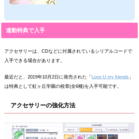
す。ここでは、秘密のパーティーの報酬や
効率良い攻略方法をまとめています。スク
スタでは、イベント報酬でURがもらえる
模様。秘密のパーティー■開催期間:2019年
10月3日(木)15:00 〜 10月15日(火)14:59ス
連動特典で入手
クスタで初めてのイベント「秘密のパーテ
ィー」が開催されます。楽曲をクリアする
とイベントポイントが入手でき、集めたポ
イントに応じて報酬が獲得できるというも
アクセサリーは、CDなどに付属されているシリアルコードで
の。イベントポイントをたくさん集めて、
豪華報...
入手できる場合があります。
最近だと、2019年10月2日に発売された「
Love U my friends
」
は特典として虹ヶ丘学園の校章(全6種)を入手可能です。
アクセサリーの強化方法