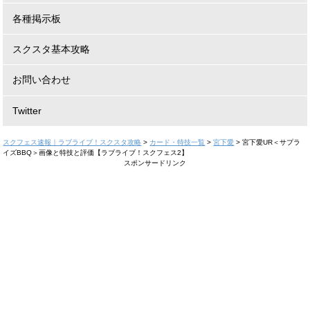
各種掲示板
スクスタ基本攻略
お問い合わせ
Twitter
スクフェス速報｜ラブライブ！スクスタ攻略
>
カード・特技一覧
>
宮下愛
>
宮下愛UR＜サプラ
イズBBQ＞画像と特技と評価【ラブライブ！スクフェス2】
スポンサードリンク