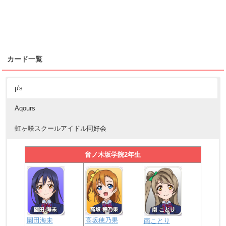
カード一覧
μ's
Aqours
虹ヶ咲スクールアイドル同好会
音ノ木坂学院2年生
園田海未
高坂穂乃果
南ことり