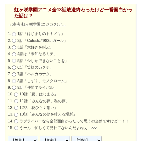
虹ヶ咲学園アニメ全13話放送終わったけど一番面白かっ
た話は？
→
(参考)虹ヶ咲学園(ニジガク)ア…
1話「はじまりのトキメキ」
2話「Cutest&#9825;ガール」
3話「大好きを叫ぶ」
4話は「未知なるミチ」
5話「今しかできないことを」
6話「笑顔のカタチ」
7話「ハルカカナタ」
8話「しずく、モノクローム」
9話「仲間でライバル」
10話「夏、はじまる」
11話「みんなの夢、私の夢」
12話「花ひらく想い」
13話「みんなの夢を叶える場所」
ラブライバーなら全部面白かったって思うの当然ですけどー！！
うーん…忙しくて見れてないんだよねぇ…zzz