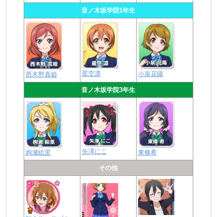
音ノ木坂学院1年生
星空凛
小泉花陽
西木野真姫
音ノ木坂学院3年生
矢澤にこ
絢瀬絵里
東條希
その他