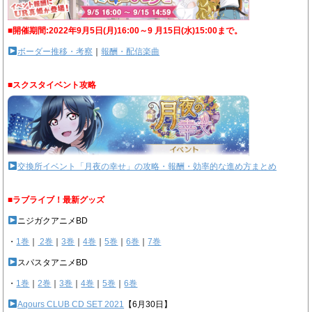
■開催期間:2022年9月5日(月)16:00～9 月15日(水)15:00まで。
ボーダー推移・考察
｜
報酬・配信楽曲
■スクスタイベント攻略
交換所イベント「月夜の幸せ」の攻略・報酬・効率的な進め方まとめ
■ラブライブ！最新グッズ
ニジガクアニメBD
・
1巻
｜
2巻
｜
3巻
｜
4巻
｜
5巻
｜
6巻
｜
7巻
スパスタアニメBD
・
1巻
｜
2巻
｜
3巻
｜
4巻
｜
5巻
｜
6巻
Aqours CLUB CD SET 2021
【6月30日】