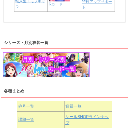
転入生・モブキャ
特技アップサポー
Rカード
ラ
ト
浦の星女学院2年生
虹ヶ咲学園2年生
シリーズ・月別衣装一覧
高海千歌
渡辺曜
桜内梨子
上原歩夢
宮下愛
優木せつ菜
浦の星女学院1年生
虹ヶ咲学園1年生
各種まとめ
国木田花丸
津島善子
黒澤ルビィ
桜坂しずく
中須かすみ
称号一覧
背景一覧
天王寺璃奈
浦の星女学院3年生
シールSHOPラインナッ
課題一覧
プ