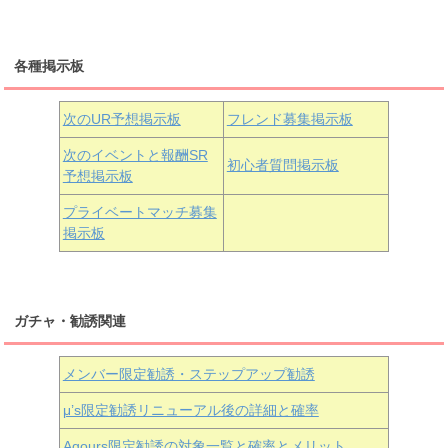
三船栞子
各種掲示板
小原鞠莉
黒澤ダイヤ
松浦果南
虹ヶ咲学園3年生
次のUR予想掲示板
フレンド募集掲示板
次のイベントと報酬SR
初心者質問掲示板
予想掲示板
近江彼方
朝香果林
エマ・ヴェルデ
プライベートマッチ募集
掲示板
ガチャ・勧誘関連
メンバー限定勧誘・ステップアップ勧誘
μ’s限定勧誘リニューアル後の詳細と確率
Aqours
限定勧誘の対象一覧と確率とメリット