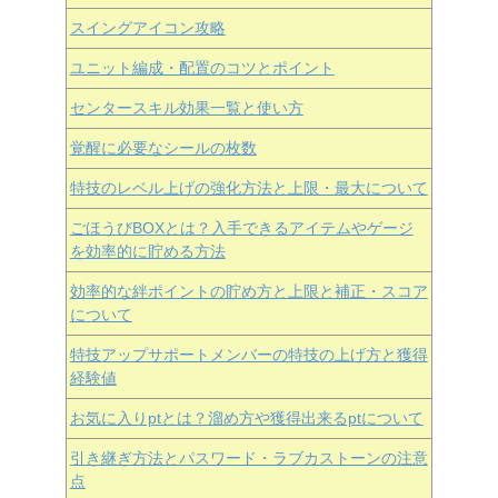
スイングアイコン攻略
ユニット編成・配置のコツとポイント
センタースキル効果一覧と使い方
覚醒に必要なシールの枚数
特技のレベル上げの強化方法と上限・最大について
ごほうびBOXとは？入手できるアイテムやゲージ
を効率的に貯める方法
効率的な絆ポイントの貯め方と上限と補正・スコア
について
特技アップサポートメンバーの特技の上げ方と獲得
経験値
お気に入りptとは？溜め方や獲得出来るptについて
引き継ぎ方法とパスワード・ラブカストーンの注意
点