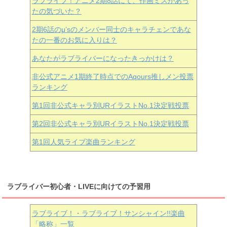
ラブライブ！アニメ2期8話にて、作画ミスがあっ
たの気づいた？
2期6話のμ’sのメンバー同士のキャラチェンであな
たの一番のお気に入りは？
あなたがラブライバーになったきっかけは？
非公式アニメ1期終了時点でのAqours推しメン投票
ランキング
第1回非公式キャラ別URイラストNo.1決定戦投票
第2回非公式キャラ別URイラストNo.1決定戦投票
第1回人気ライブ楽曲ランキング
ラブライバー初心者・LIVEに向けての予習用
ラブライブ！・ラブライブ！サンシャイン!!楽曲
「略称」一覧