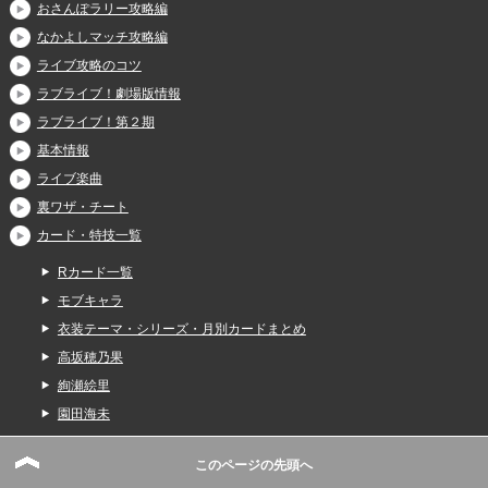
おさんぽラリー攻略編
なかよしマッチ攻略編
ライブ攻略のコツ
ラブライブ！劇場版情報
ラブライブ！第２期
基本情報
ライブ楽曲
裏ワザ・チート
カード・特技一覧
Rカード一覧
モブキャラ
衣装テーマ・シリーズ・月別カードまとめ
高坂穂乃果
絢瀬絵里
園田海未
南ことり
このページの先頭へ
星空凛