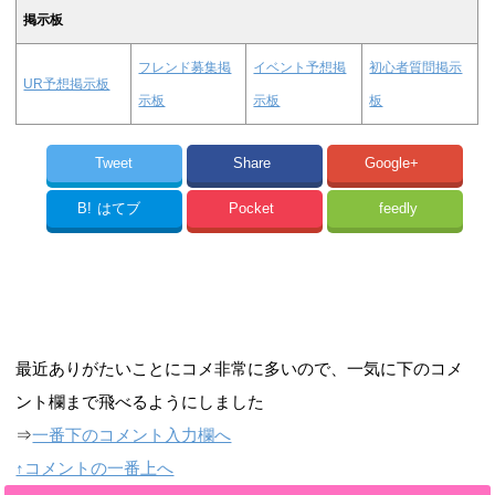
掲示板
フレンド募集掲
イベント予想掲
初心者質問掲示
UR予想掲示板
示板
示板
板
Tweet
Share
Google+
B!
はてブ
Pocket
feedly
最近ありがたいことにコメ非常に多いので、一気に下のコメ
ント欄まで飛べるようにしました
⇒
一番下のコメント入力欄へ
↑コメントの一番上へ