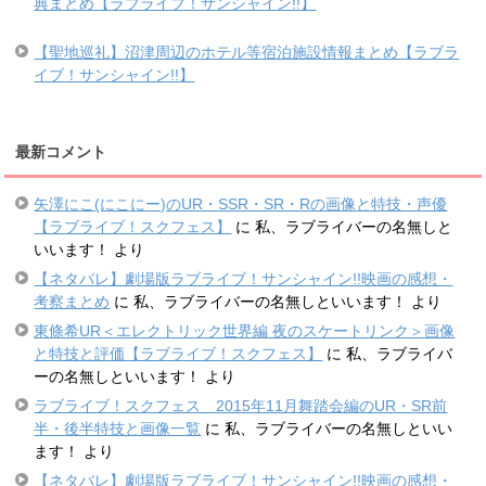
典まとめ【ラブライブ！サンシャイン!!】
【聖地巡礼】沼津周辺のホテル等宿泊施設情報まとめ【ラブラ
イブ！サンシャイン!!】
最新コメント
矢澤にこ(にこにー)のUR・SSR・SR・Rの画像と特技・声優
【ラブライブ！スクフェス】
に
私、ラブライバーの名無しと
いいます！
より
【ネタバレ】劇場版ラブライブ！サンシャイン!!映画の感想・
考察まとめ
に
私、ラブライバーの名無しといいます！
より
東條希UR＜エレクトリック世界編 夜のスケートリンク＞画像
と特技と評価【ラブライブ！スクフェス】
に
私、ラブライバ
ーの名無しといいます！
より
ラブライブ！スクフェス 2015年11月舞踏会編のUR・SR前
半・後半特技と画像一覧
に
私、ラブライバーの名無しといい
ます！
より
【ネタバレ】劇場版ラブライブ！サンシャイン!!映画の感想・