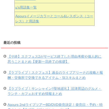
μ’s用語集一覧
Aqoursイメージカラーとコール&レスポンス（コー
レス）と用語集
最近の投稿
【サ終】スクフェス2がサービス終了した理由考察や個人的に
思うことまとめ【更新一旦終了の挨拶】
【ラブライブ！スクフェス】過去のライブアリーナの攻略と報
酬・交換所で交換できるアイテム・SIスキルまとめ
【ラブライブ！サンシャイン!!聖地巡礼】沼津周辺のグルメ・
ランチ・カフェおすすめ情報まとめ
Aqours 2ndライブツアーBD/DVD発売決定！発売日・予約・特