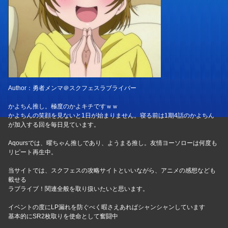
Author：勇者メンマ＠スクフェスラブライバー
かよちん推し。極度のかよキチですｗｗ
かよちんの笑顔を見ないと1日が始まりません。寝る前は1期4話のかよちん
が加入する回を毎日見ています。
Aqoursでは、曜ちゃん推しであり、ようまる推し。友情ヨーソローは何度も
リピート再生中。
当サイトでは、スクフェスの攻略サイトといいながら、アニメの感想なども
載せる
ラブライブ！関連全般を取り扱いたいと思います。
イベントの度にLP漏れを防ぐべく暇さえあればシャンシャンしています
基本的にSR2枚取りを使命として奮闘中