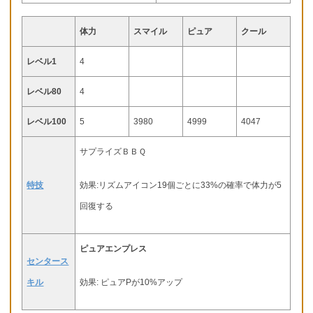
体力
スマイル
ピュア
クール
レベル1
4
レベル80
4
レベル100
5
3980
4999
4047
サプライズＢＢＱ
特技
効果:リズムアイコン19個ごとに33%の確率で体力が5
回復する
ピュアエンプレス
センタース
キル
効果: ピュアPが10%アップ