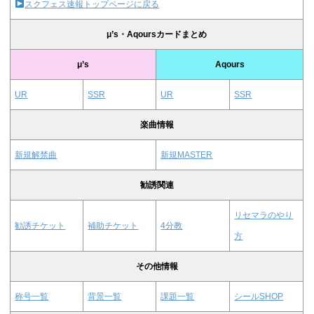
スクフェス速報トップページに戻る
μ’s・Aqoursカードまとめ
μ’s
Aqours
UR
SSR
UR
SSR
楽曲情報
新規解禁曲
新規MASTER
勧誘関連
リセマラのやり
勧誘チケット
補助チケット
4分教
方
その他情報
称号一覧
背景一覧
課題一覧
シールSHOP