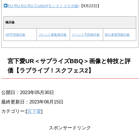
KU-RU-KU-RU Cruller!(モンストコラボ曲)
【9月22日】
掲示板
UR予想掲示板
フレンド募集掲示板
イベント予想掲示板
初心者質問掲示板
宮下愛UR＜サプライズBBQ＞画像と特技と評
価【ラブライブ！スクフェス2】
公開日：2023年05月30日
最終更新日：
2023年06月15日
カテゴリー:[
宮下愛
]
スポンサードリンク