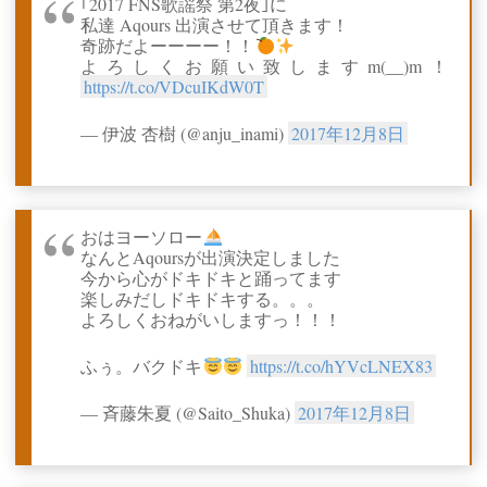
｢2017 FNS歌謡祭 第2夜｣に
私達 Aqours 出演させて頂きます！
奇跡だよーーーー！！
よろしくお願い致しますm(__)m！
https://t.co/VDcuIKdW0T
— 伊波 杏樹 (@anju_inami)
2017年12月8日
おはヨーソロー
なんとAqoursが出演決定しました
今から心がドキドキと踊ってます
楽しみだしドキドキする。。。
よろしくおねがいしますっ！！！
ふぅ。バクドキ
https://t.co/hYVcLNEX83
— 斉藤朱夏 (@Saito_Shuka)
2017年12月8日