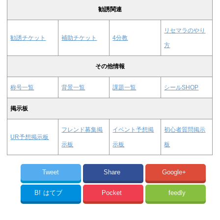
勧誘関連
リセマラのやり
勧誘チケット
補助チケット
4分教
方
その他情報
称号一覧
背景一覧
課題一覧
シールSHOP
掲示板
フレンド募集掲
イベント予想掲
初心者質問掲示
UR予想掲示板
示板
示板
板
Tweet
Share
Google+
B!
はてブ
Pocket
feedly