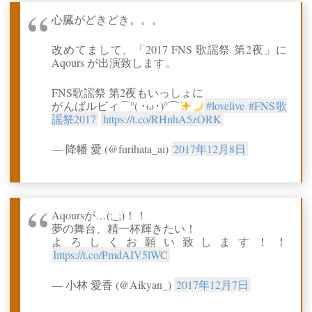
心臓がどきどき。。。
改めてまして、「2017 FNS 歌謡祭 第2夜」に
Aqours が出演致します。
FNS歌謡祭 第2夜もいっしょに
がんばルビィ⌒°( ･ω･)°⌒
#lovelive
#FNS歌
謡祭2017
https://t.co/RHnhA5zORK
— 降幡 愛 (@furihata_ai)
2017年12月8日
Aqoursが…(;_;)！！
夢の舞台、精一杯輝きたい！
よろしくお願い致します！！
https://t.co/PmdAIV5lWC
— 小林 愛香 (@Aikyan_)
2017年12月7日