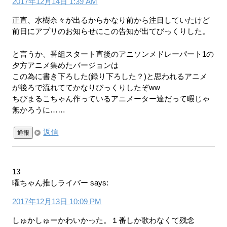
2017年12月14日 1:39 AM
正直、水樹奈々が出るからかなり前から注目していたけど
前日にアプリのお知らせにこの告知が出てびっくりした。
と言うか、番組スタート直後のアニソンメドレーパート1の
夕方アニメ集めたバージョンは
この為に書き下ろした(録り下ろした？)と思われるアニメ
が後ろで流れててかなりびっくりしたぞww
ちびまるこちゃん作っているアニメーター達だって暇じゃ
無かろうに……
返信
通報
13
曜ちゃん推しライバー
says:
2017年12月13日 10:09 PM
しゅかしゅーかわいかった。１番しか歌わなくて残念