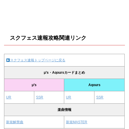
スクフェス速報攻略関連リンク
スクフェス速報トップページに戻る
μ’s・Aqoursカードまとめ
μ’s
Aqours
UR
SSR
UR
SSR
楽曲情報
新規解禁曲
新規MASTER