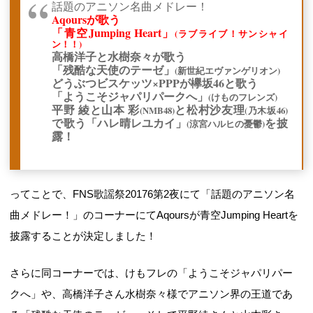
話題のアニソン名曲メドレー！
Aqoursが歌う
「青空Jumping Heart」
(ラブライブ！サンシャイ
ン！！)
高橋洋子と水樹奈々が歌う
「残酷な天使のテーゼ」
(新世紀エヴァンゲリオン)
どうぶつビスケッツ×PPPが欅坂46と歌う
「ようこそジャパリパークへ」
(けものフレンズ)
平野 綾と山本 彩
と松村沙友理
(NMB48)
(乃木坂46)
で歌う「ハレ晴レユカイ」
を披
(涼宮ハルヒの憂鬱)
露！
ってことで、FNS歌謡祭20176第2夜にて「話題のアニソン名
曲メドレー！」のコーナーにてAqoursが青空Jumping Heartを
披露することが決定しました！
さらに同コーナーでは、けもフレの「ようこそジャパリパー
クへ」や、高橋洋子さん水樹奈々様でアニソン界の王道であ