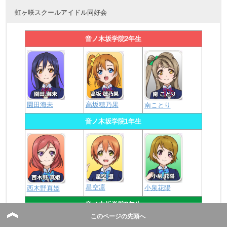
虹ヶ咲スクールアイドル同好会
音ノ木坂学院2年生
園田海未
高坂穂乃果
南ことり
音ノ木坂学院1年生
星空凛
小泉花陽
西木野真姫
音ノ木坂学院3年生
このページの先頭へ