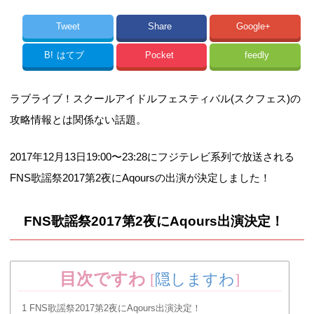
Tweet
Share
Google+
B!
はてブ
Pocket
feedly
ラブライブ！スクールアイドルフェスティバル(スクフェス)の
攻略情報とは関係ない話題。
2017年12月13日19:00〜23:28にフジテレビ系列で放送される
FNS歌謡祭2017第2夜にAqoursの出演が決定しました！
FNS歌謡祭2017第2夜にAqours出演決定！
目次ですわ
[
隠しますわ
]
1
FNS歌謡祭2017第2夜にAqours出演決定！