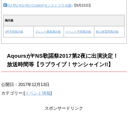
KU-RU-KU-RU Cruller!(モンストコラボ曲)
【9月22日】
掲示板
UR予想掲示板
フレンド募集掲示板
イベント予想掲示板
初心者質問掲示板
AqoursがFNS歌謡祭2017第2夜に出演決定！
放送時間等【ラブライブ！サンシャイン!!】
公開日：
2017年12月13日
カテゴリー:[
イベント情報
]
スポンサードリンク