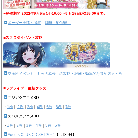
■開催期間:2022年9月5日(月)16:00～9 月15日(水)15:00まで。
ボーダー推移・考察
｜
報酬・配信楽曲
■スクスタイベント攻略
交換所イベント「月夜の幸せ」の攻略・報酬・効率的な進め方まとめ
■ラブライブ！最新グッズ
ニジガクアニメBD
・
1巻
｜
2巻
｜
3巻
｜
4巻
｜
5巻
｜
6巻
｜
7巻
スパスタアニメBD
・
1巻
｜
2巻
｜
3巻
｜
4巻
｜
5巻
｜
6巻
Aqours CLUB CD SET 2021
【6月30日】