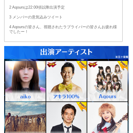
2
Aqoursは22:00頃以降出演予定
3
メンバーの意気込みツイート
4
Aqoursの皆さん、視聴されたラブライバーの皆さんお疲れ様
でしたー！