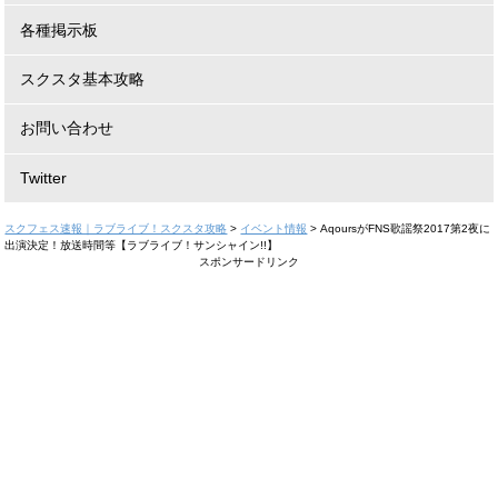
各種掲示板
スクスタ基本攻略
お問い合わせ
Twitter
スクフェス速報｜ラブライブ！スクスタ攻略
>
イベント情報
>
AqoursがFNS歌謡祭2017第2夜に
出演決定！放送時間等【ラブライブ！サンシャイン!!】
スポンサードリンク