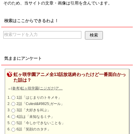
そのため、当サイトの文章・画像は引用を含んでいます。
検索はここからできるわよ！
気ままにアンケート
虹ヶ咲学園アニメ全13話放送終わったけど一番面白かっ
た話は？
→
(参考)虹ヶ咲学園(ニジガク)ア…
1話「はじまりのトキメキ」
2話「Cutest&#9825;ガール」
3話「大好きを叫ぶ」
4話は「未知なるミチ」
5話「今しかできないことを」
6話「笑顔のカタチ」