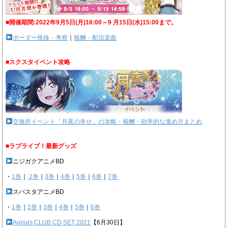
■開催期間:2022年9月5日(月)16:00～9 月15日(水)15:00まで。
ボーダー推移・考察
｜
報酬・配信楽曲
■スクスタイベント攻略
交換所イベント「月夜の幸せ」の攻略・報酬・効率的な進め方まとめ
■ラブライブ！最新グッズ
ニジガクアニメBD
・
1巻
｜
2巻
｜
3巻
｜
4巻
｜
5巻
｜
6巻
｜
7巻
スパスタアニメBD
・
1巻
｜
2巻
｜
3巻
｜
4巻
｜
5巻
｜
6巻
Aqours CLUB CD SET 2021
【6月30日】