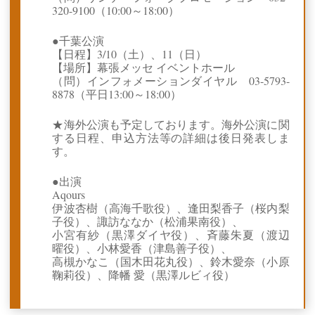
320-9100（10:00～18:00）
●千葉公演
【日程】3/10（土）、11（日）
【場所】幕張メッセ イベントホール
（問）インフォメーションダイヤル 03-5793-
8878（平日13:00～18:00）
★海外公演も予定しております。海外公演に関
する日程、申込方法等の詳細は後日発表しま
す。
●出演
Aqours
伊波杏樹（高海千歌役）、逢田梨香子（桜内梨
子役）、諏訪ななか（松浦果南役）、
小宮有紗（黒澤ダイヤ役）、斉藤朱夏（渡辺
曜役）、小林愛香（津島善子役）、
高槻かなこ（国木田花丸役）、鈴木愛奈（小原
鞠莉役）、降幡 愛（黒澤ルビィ役）