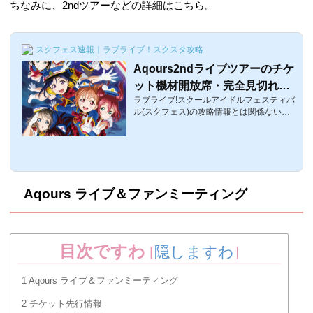
ちなみに、2ndツアーなどの詳細はこちら。
スクフェス速報｜ラブライブ！スクスタ攻略
Aqours2ndライブツアーのチケ
ット機材開放席・完全見切れ指
ラブライブ!スクールアイドルフェスティバ
定の日程【HAPPY PARTY TR
ル(スクフェス)の攻略情報とは関係ない話
AIN TOUR/ラブライブ！サンシ
題。2月25日・2月26日にAqoursファース
ャイン!!】
トライブが無事に終わったのですが、その
ライブの最後に2ndライブツアーの詳細、
ユニットデュオ曲、さらにはアニメ2期の
放送時期が発表！そんなNEXT STEP PROJ
ECTの詳細を簡単に情報をまとめます!!!NE
Aqours ライブ＆ファンミーティング
XT STEP PROJECTテーマソング「NEXT
STEP PROJECT」のテーマソングCDが発
売されるようです！発売するという情報し
か現在はありませんが、間違いなく盛り上
がれる曲になることは間違いないでしょ
目次ですわ
[
隠しますわ
]
う。なお、以下で紹...
1
Aqours ライブ＆ファンミーティング
2
チケット先行情報