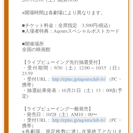
※開場時間は各劇場により異なります。
■チケット料金：全席指定 3,500円(税込)
■入場者特典：Aqoursスペシャルポストカード
■開催場所
全国の映画館
【ライブビューイング先行抽選受付】
・受付期間：9/30（土）12:00～10/15（日）
23:59
・受付URL：
http://eplus.jp/aqoursclub-lv/
（PC・
携帯）
・抽選結果発表：10月21日（土）13：00頃(予
定)
【ライブビューイング一般発売】
・発売日：10/28（土）AM10：00〜
・受付URL：
http://eplus.jp/aqoursclub-lv/
（PC・
携帯）
※各劇場、規定枚数に達し次第終了となりま