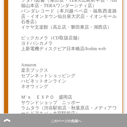
福山本店・TERAワンダーシティ店）
バンダレコード（本川越ペペ店・福島西道路
店・イオンタウン仙台泉大沢店・イオンモール
石巻店）
イケヤ文楽館（高丘店・磐田東店・湖西店）
ビックカメラ（CD取扱店舗）
ヨドバシカメラ
上新電機ディスクピア日本橋店/Joshin web
Amazon
楽天ブックス
セブンネットショッピング
ハピネットオンライン
ネオウィング
Ｍ’ｓ ＥＸＰＯ 盛岡店
サウンドショップ ニッポー
ラムタラ（渋谷駅前店・秋葉原店・メディアワ
ールドアキバ・大宮駅前店）
キャラプラス仙台泉店
このページの先頭へ
ライオン堂