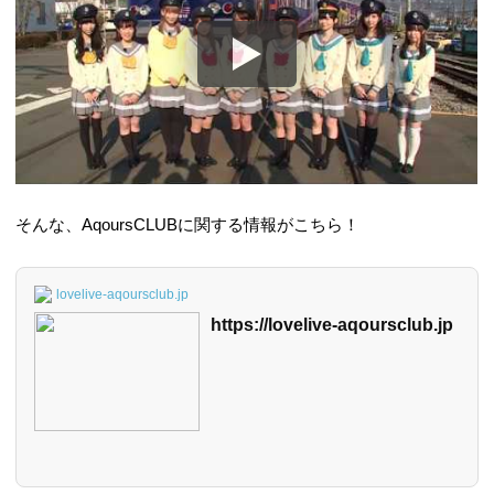
そんな、AqoursCLUBに関する情報がこちら！
lovelive-aqoursclub.jp
https://lovelive-aqoursclub.jp