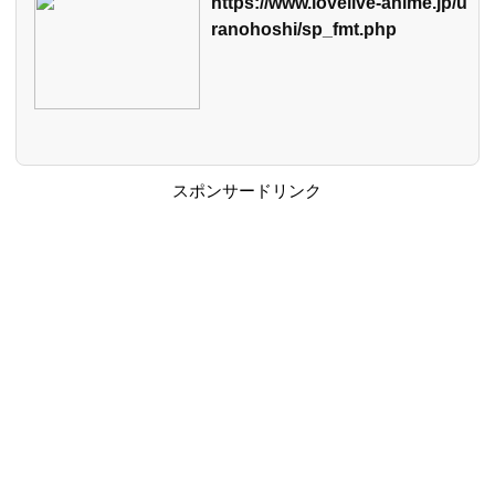
https://www.lovelive-anime.jp/u
ranohoshi/sp_fmt.php
スポンサードリンク