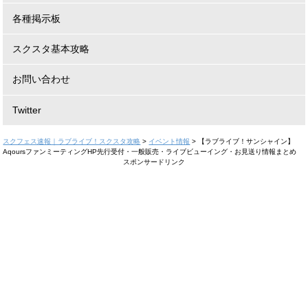
各種掲示板
スクスタ基本攻略
お問い合わせ
Twitter
スクフェス速報｜ラブライブ！スクスタ攻略
>
イベント情報
>
【ラブライブ！サンシャイン】
AqoursファンミーティングHP先行受付・一般販売・ライブビューイング・お見送り情報まとめ
スポンサードリンク