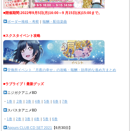
■開催期間:2022年9月5日(月)16:00～9 月15日(水)15:00まで。
ボーダー推移・考察
｜
報酬・配信楽曲
■スクスタイベント攻略
交換所イベント「月夜の幸せ」の攻略・報酬・効率的な進め方まとめ
■ラブライブ！最新グッズ
ニジガクアニメBD
・
1巻
｜
2巻
｜
3巻
｜
4巻
｜
5巻
｜
6巻
｜
7巻
スパスタアニメBD
・
1巻
｜
2巻
｜
3巻
｜
4巻
｜
5巻
｜
6巻
Aqours CLUB CD SET 2021
【6月30日】