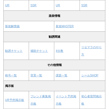
UR
SSR
UR
SSR
楽曲情報
新規解禁曲
新規MASTER
勧誘関連
リセマラのやり
勧誘チケット
補助チケット
4分教
方
その他情報
称号一覧
背景一覧
課題一覧
シールSHOP
掲示板
フレンド募集掲
イベント予想掲
初心者質問掲示
UR予想掲示板
示板
示板
板