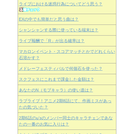
ライブにおける迷惑行為についてどう思う？
EXの中でも簡単だと思う曲は？
シャンシャンする際に使っている端末は？
ライブ報酬で「R」が出る確率は？
マカロンイベント・スコアマッチとかでどれくらい
石溶かす？
メドレーフェスティバルで何個石を使った？
スクフェスにこれまで課金した金額は？
あなたのN（モブキャラ）の使い道は？
ラブライブ！アニメ2期8話にて、作画ミスがあっ
たの気づいた？
2期6話のμ’sのメンバー同士のキャラチェンであな
たの一番のお気に入りは？