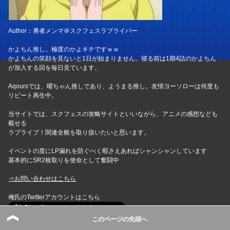
Author：勇者メンマ＠スクフェスラブライバー
かよちん推し。極度のかよキチですｗｗ
かよちんの笑顔を見ないと1日が始まりません。寝る前は1期4話のかよちん
が加入する回を毎日見ています。
Aqoursでは、曜ちゃん推しであり、ようまる推し。友情ヨーソローは何度も
リピート再生中。
当サイトでは、スクフェスの攻略サイトといいながら、アニメの感想なども
載せる
ラブライブ！関連全般を取り扱いたいと思います。
イベントの度にLP漏れを防ぐべく暇さえあればシャンシャンしています
基本的にSR2枚取りを使命として奮闘中
⇒お問い合わせはこちら
俺氏のTwitterアカウントはこちら
このページの先頭へ