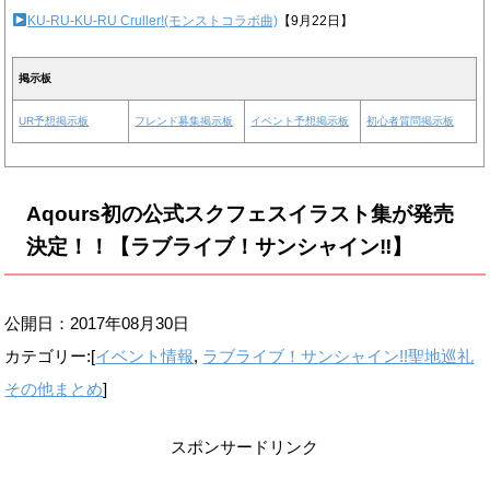
KU-RU-KU-RU Cruller!(モンストコラボ曲)
【9月22日】
掲示板
UR予想掲示板
フレンド募集掲示板
イベント予想掲示板
初心者質問掲示板
Aqours初の公式スクフェスイラスト集が発売
決定！！【ラブライブ！サンシャイン‼︎】
公開日：
2017年08月30日
カテゴリー:[
イベント情報
,
ラブライブ！サンシャイン!!聖地巡礼
その他まとめ
]
スポンサードリンク