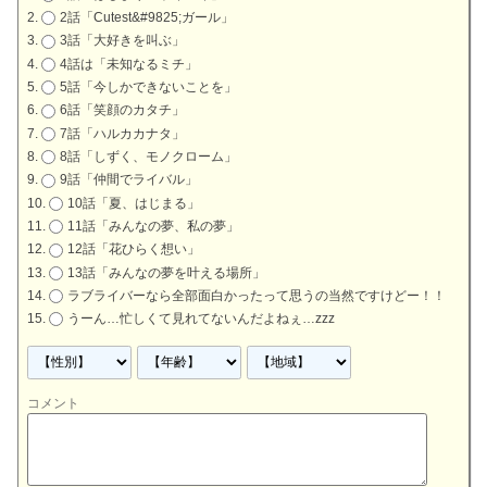
2話「Cutest&#9825;ガール」
3話「大好きを叫ぶ」
4話は「未知なるミチ」
5話「今しかできないことを」
6話「笑顔のカタチ」
7話「ハルカカナタ」
8話「しずく、モノクローム」
9話「仲間でライバル」
10話「夏、はじまる」
11話「みんなの夢、私の夢」
12話「花ひらく想い」
13話「みんなの夢を叶える場所」
ラブライバーなら全部面白かったって思うの当然ですけどー！！
うーん…忙しくて見れてないんだよねぇ…zzz
コメント