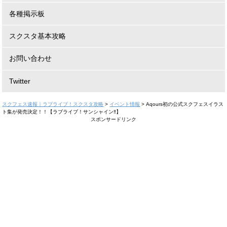
各種掲示板
スクスタ基本攻略
お問い合わせ
Twitter
スクフェス速報｜ラブライブ！スクスタ攻略
>
イベント情報
>
Aqours初の公式スクフェスイラス
ト集が発売決定！！【ラブライブ！サンシャイン‼︎】
スポンサードリンク