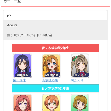
カード一覧
μ's
Aqours
虹ヶ咲スクールアイドル同好会
音ノ木坂学院2年生
園田海未
高坂穂乃果
南ことり
音ノ木坂学院1年生