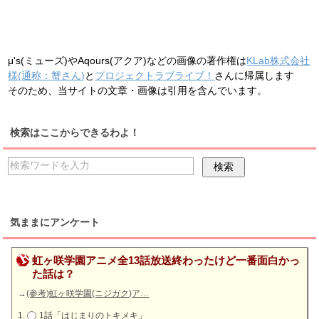
μ's(ミューズ)やAqours(アクア)などの画像の著作権は
KLab株式会社
様(通称：蟹さん)
と
プロジェクトラブライブ！
さんに帰属します
そのため、当サイトの文章・画像は引用を含んでいます。
検索はここからできるわよ！
気ままにアンケート
虹ヶ咲学園アニメ全13話放送終わったけど一番面白かっ
た話は？
→
(参考)虹ヶ咲学園(ニジガク)ア…
1話「はじまりのトキメキ」