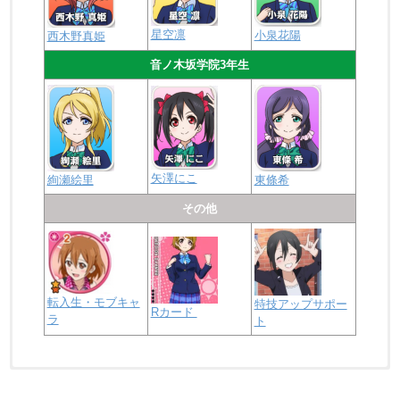
星空凛
小泉花陽
西木野真姫
音ノ木坂学院3年生
矢澤にこ
絢瀬絵里
東條希
その他
転入生・モブキャ
特技アップサポー
Rカード
ラ
ト
浦の星女学院2年生
虹ヶ咲学園2年生