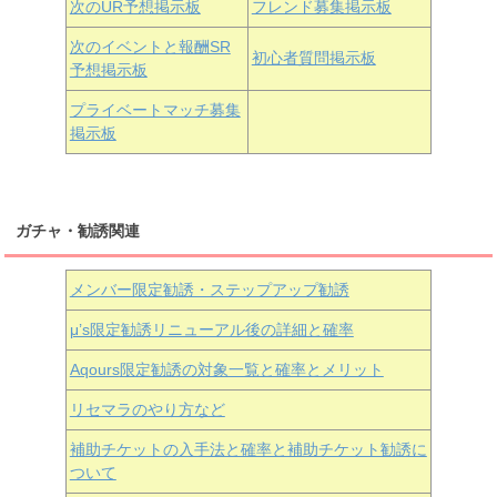
次のUR予想掲示板
フレンド募集掲示板
次のイベントと報酬SR
初心者質問掲示板
予想掲示板
近江彼方
朝香果林
エマ・ヴェルデ
プライベートマッチ募集
掲示板
ガチャ・勧誘関連
メンバー限定勧誘・ステップアップ勧誘
μ’s限定勧誘リニューアル後の詳細と確率
Aqours
限定勧誘の対象一覧と確率とメリット
リセマラのやり方など
補助チケットの入手法と確率と補助チケット勧誘に
ついて