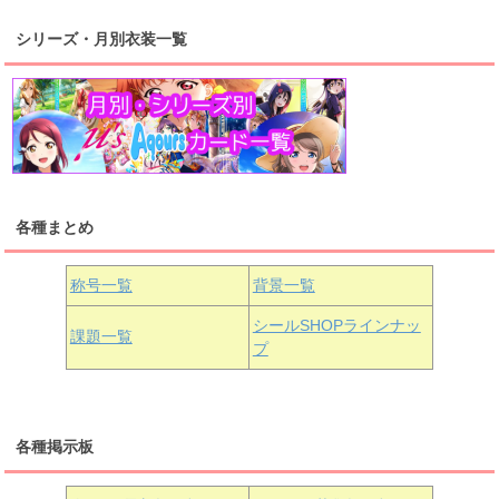
シリーズ・月別衣装一覧
高海千歌
渡辺曜
桜内梨子
上原歩夢
宮下愛
優木せつ菜
浦の星女学院1年生
虹ヶ咲学園1年生
各種まとめ
国木田花丸
津島善子
黒澤ルビィ
桜坂しずく
中須かすみ
称号一覧
背景一覧
天王寺璃奈
浦の星女学院3年生
シールSHOPラインナッ
課題一覧
プ
三船栞子
各種掲示板
小原鞠莉
黒澤ダイヤ
松浦果南
虹ヶ咲学園3年生