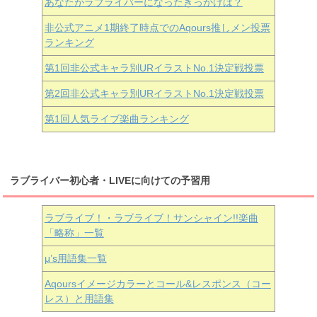
あなたがラブライバーになったきっかけは？
非公式アニメ1期終了時点でのAqours推しメン投票
ランキング
第1回非公式キャラ別URイラストNo.1決定戦投票
第2回非公式キャラ別URイラストNo.1決定戦投票
第1回人気ライブ楽曲ランキング
ラブライバー初心者・LIVEに向けての予習用
ラブライブ！・ラブライブ！サンシャイン!!楽曲
「略称」一覧
μ’s用語集一覧
Aqoursイメージカラーとコール&レスポンス（コー
レス）と用語集