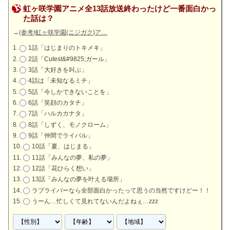
虹ヶ咲学園アニメ全13話放送終わったけど一番面白かっ
た話は？
→
(参考)虹ヶ咲学園(ニジガク)ア…
1話「はじまりのトキメキ」
2話「Cutest&#9825;ガール」
3話「大好きを叫ぶ」
4話は「未知なるミチ」
5話「今しかできないことを」
6話「笑顔のカタチ」
7話「ハルカカナタ」
8話「しずく、モノクローム」
9話「仲間でライバル」
10話「夏、はじまる」
11話「みんなの夢、私の夢」
12話「花ひらく想い」
13話「みんなの夢を叶える場所」
ラブライバーなら全部面白かったって思うの当然ですけどー！！
うーん…忙しくて見れてないんだよねぇ…zzz