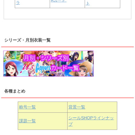
Rカード
ラ
ト
浦の星女学院2年生
虹ヶ咲学園2年生
シリーズ・月別衣装一覧
高海千歌
渡辺曜
桜内梨子
上原歩夢
宮下愛
優木せつ菜
浦の星女学院1年生
虹ヶ咲学園1年生
各種まとめ
国木田花丸
津島善子
黒澤ルビィ
桜坂しずく
中須かすみ
称号一覧
背景一覧
天王寺璃奈
浦の星女学院3年生
シールSHOPラインナッ
課題一覧
プ