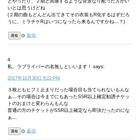
とやったり、２期と関連するような背景なり配った方がい
いとは思うけどね
(２期の曲もどんどん出てきてその衣装もR化するはずだろ
うに、ミラチケRはいつになったら来るんですかね…？)
返信
通報
4
私、ラブライバーの名無しといいます！
says:
2017年10月30日 9:22 PM
３枚ともヒフミ止まりだった場合目も当てられないもんな
ぁ…その場合は今までにもあったSSR以上確定勧誘チケッ
トのおまけと変わらんもんな
普通の方のチケットがSSR以上確定なら即決だったのにな
ぁ…
返信
通報