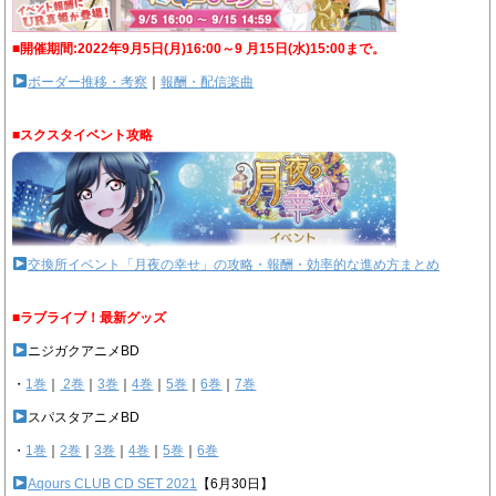
■開催期間:2022年9月5日(月)16:00～9 月15日(水)15:00まで。
ボーダー推移・考察
｜
報酬・配信楽曲
■スクスタイベント攻略
交換所イベント「月夜の幸せ」の攻略・報酬・効率的な進め方まとめ
■ラブライブ！最新グッズ
ニジガクアニメBD
・
1巻
｜
2巻
｜
3巻
｜
4巻
｜
5巻
｜
6巻
｜
7巻
スパスタアニメBD
・
1巻
｜
2巻
｜
3巻
｜
4巻
｜
5巻
｜
6巻
Aqours CLUB CD SET 2021
【6月30日】