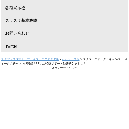
各種掲示板
スクスタ基本攻略
お問い合わせ
Twitter
スクフェス速報｜ラブライブ！スクスタ攻略
>
イベント情報
>
スクフェスオータムキャンペーン/
オータムチャレンジ開催！SR以上特技サポート勧誘チケットも！
スポンサードリンク