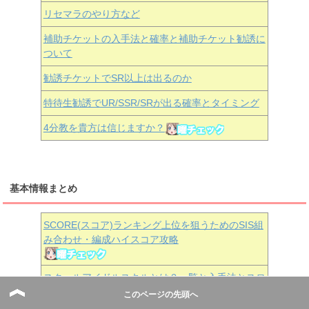
リセマラのやり方など
補助チケットの入手法と確率と補助チケット勧誘に
ついて
勧誘チケットでSR以上は出るのか
特待生勧誘でUR/SSR/SRが出る確率とタイミング
4分教を貴方は信じますか？
基本情報まとめ
SCORE(スコア)ランキング上位を狙うためのSIS組
み合わせ・編成ハイスコア攻略
スクールアイドルスキルとは？一覧と入手法とスロ
ット上限解放のやり方
このページの先頭へ