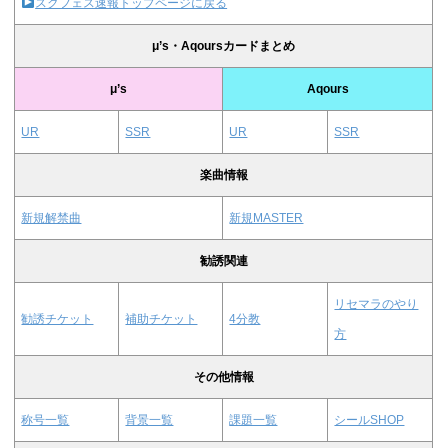
スクフェス速報トップページに戻る
μ’s・Aqoursカードまとめ
μ’s
Aqours
UR
SSR
UR
SSR
楽曲情報
新規解禁曲
新規MASTER
勧誘関連
リセマラのやり
勧誘チケット
補助チケット
4分教
方
その他情報
称号一覧
背景一覧
課題一覧
シールSHOP