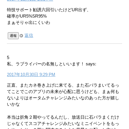
特技サポート勧誘六回引いたけどUR出ず、
確率がUR5%SR95%
まぁそりゃ出にくいわ
返信
通報
5
私、ラブライバーの名無しといいます！
says:
2017年10月30日 9:29 PM
正直、またカネ巻き上げに来てる、また石バラまいてるっ
てことでこのアプリの未来が心配に思うけども、まぁ何も
ないよりはオータムチャレンジみたいなのあった方が嬉し
いかな
本当は折角２期やってるんだし、放送日に石バラまくだけ
じゃなくてスコアチャレンジみたいなミニイベントをもっ