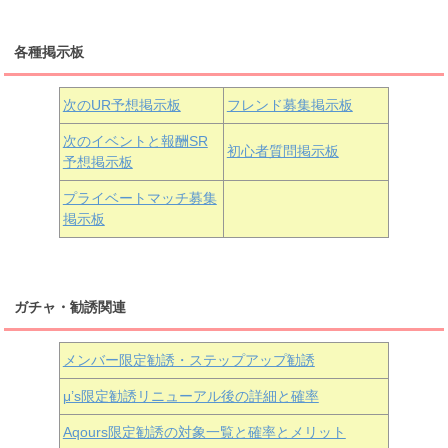
三船栞子
各種掲示板
小原鞠莉
黒澤ダイヤ
松浦果南
虹ヶ咲学園3年生
次のUR予想掲示板
フレンド募集掲示板
次のイベントと報酬SR
初心者質問掲示板
予想掲示板
近江彼方
朝香果林
エマ・ヴェルデ
プライベートマッチ募集
掲示板
ガチャ・勧誘関連
メンバー限定勧誘・ステップアップ勧誘
μ’s限定勧誘リニューアル後の詳細と確率
Aqours
限定勧誘の対象一覧と確率とメリット