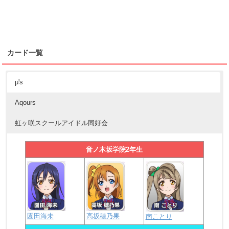
カード一覧
μ's
Aqours
虹ヶ咲スクールアイドル同好会
音ノ木坂学院2年生
園田海未
高坂穂乃果
南ことり