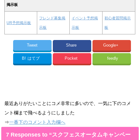
掲示板
フレンド募集掲
イベント予想掲
初心者質問掲示
UR予想掲示板
示板
示板
板
Tweet
Share
Google+
B!
はてブ
Pocket
feedly
最近ありがたいことにコメ非常に多いので、一気に下のコメ
ント欄まで飛べるようにしました
⇒
一番下のコメント入力欄へ
7 Responses to “スクフェスオータムキャンペー