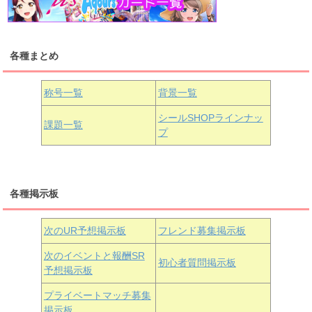
浦の星女学院1年生
虹ヶ咲学園1年生
各種まとめ
国木田花丸
津島善子
黒澤ルビィ
桜坂しずく
中須かすみ
称号一覧
背景一覧
天王寺璃奈
浦の星女学院3年生
シールSHOPラインナッ
課題一覧
プ
三船栞子
各種掲示板
小原鞠莉
黒澤ダイヤ
松浦果南
虹ヶ咲学園3年生
次のUR予想掲示板
フレンド募集掲示板
次のイベントと報酬SR
初心者質問掲示板
予想掲示板
近江彼方
朝香果林
エマ・ヴェルデ
プライベートマッチ募集
掲示板