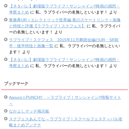
【ネタバレ】劇場版ラブライブ！サンシャイン!!映画の感想・
考察まとめ
に
私、ラブライバーの名無しといいます！
より
東條希UR＜エレクトリック世界編 夜のスケートリンク＞画像
と特技と評価【ラブライブ！スクフェス】
に
私、ラブライバ
ーの名無しといいます！
より
ラブライブ！スクフェス 2015年11月舞踏会編のUR・SR前
半・後半特技と画像一覧
に
私、ラブライバーの名無しといい
ます！
より
【ネタバレ】劇場版ラブライブ！サンシャイン!!映画の感想・
考察まとめ
に
私、ラブライバーの名無しといいます！
より
ブックマーク
Aqours☆PUNCH!! ～ラブライブ！サンシャイン!!情報サイト
～
なかよしマッチ掲示板
スクフェスあんてな – ラブライブ！スクールフェスティバル攻
略まとめアンテナ