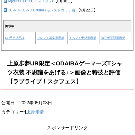
Aqours CLUB CD SET 2021
【6月30日】
KU-RU-KU-RU Cruller!(モンストコラボ曲)
【9月22日】
掲示板
UR予想掲示板
フレンド募集掲示板
イベント予想掲示板
初心者質問掲示板
上原歩夢UR限定＜ODAIBAゲーマーズTシャ
ツ衣装 不思議をあげる♪＞画像と特技と評価
【ラブライブ！スクフェス】
公開日：
2022年05月03日
カテゴリー:[
上原歩夢
]
スポンサードリンク