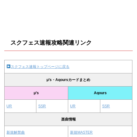
スクフェス速報攻略関連リンク
スクフェス速報トップページに戻る
μ’s・Aqoursカードまとめ
μ’s
Aqours
UR
SSR
UR
SSR
楽曲情報
新規解禁曲
新規MASTER