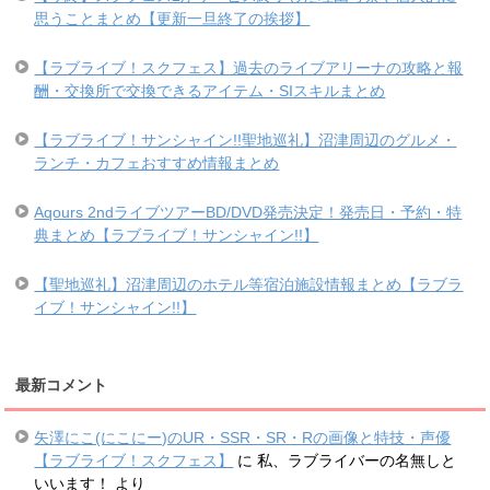
思うことまとめ【更新一旦終了の挨拶】
【ラブライブ！スクフェス】過去のライブアリーナの攻略と報
酬・交換所で交換できるアイテム・SIスキルまとめ
【ラブライブ！サンシャイン!!聖地巡礼】沼津周辺のグルメ・
ランチ・カフェおすすめ情報まとめ
Aqours 2ndライブツアーBD/DVD発売決定！発売日・予約・特
典まとめ【ラブライブ！サンシャイン!!】
【聖地巡礼】沼津周辺のホテル等宿泊施設情報まとめ【ラブラ
イブ！サンシャイン!!】
最新コメント
矢澤にこ(にこにー)のUR・SSR・SR・Rの画像と特技・声優
【ラブライブ！スクフェス】
に
私、ラブライバーの名無しと
いいます！
より