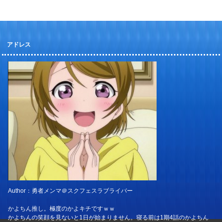
アドレス
Author：勇者メンマ＠スクフェスラブライバー
かよちん推し。極度のかよキチですｗｗ
かよちんの笑顔を見ないと1日が始まりません。寝る前は1期4話のかよちん