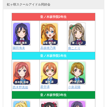
虹ヶ咲スクールアイドル同好会
音ノ木坂学院2年生
園田海未
高坂穂乃果
南ことり
音ノ木坂学院1年生
星空凛
小泉花陽
西木野真姫
音ノ木坂学院3年生