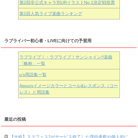
第2回非公式キャラ別URイラストNo.1決定戦投票
第1回人気ライブ楽曲ランキング
ラブライバー初心者・LIVEに向けての予習用
ラブライブ！・ラブライブ！サンシャイン!!楽曲
「略称」一覧
μ’s用語集一覧
Aqoursイメージカラーとコール&レスポンス（コー
レス）と用語集
最近の投稿
【サ終】スクフェス2がサービス終了した理由考察や個人的に