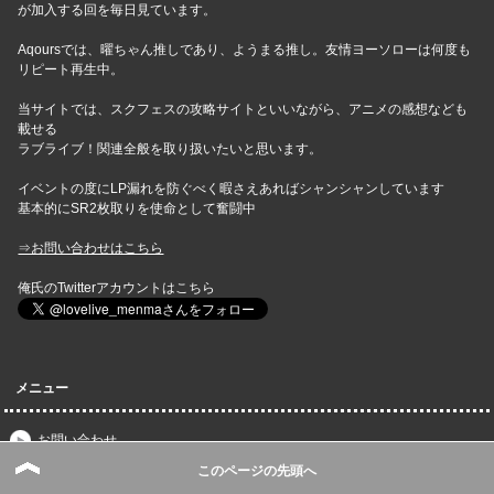
が加入する回を毎日見ています。
Aqoursでは、曜ちゃん推しであり、ようまる推し。友情ヨーソローは何度も
リピート再生中。
当サイトでは、スクフェスの攻略サイトといいながら、アニメの感想なども
載せる
ラブライブ！関連全般を取り扱いたいと思います。
イベントの度にLP漏れを防ぐべく暇さえあればシャンシャンしています
基本的にSR2枚取りを使命として奮闘中
⇒お問い合わせはこちら
俺氏のTwitterアカウントはこちら
メニュー
お問い合わせ
スクフェス速報｜スクスタ攻略・最新情報まとめトップページ
このページの先頭へ