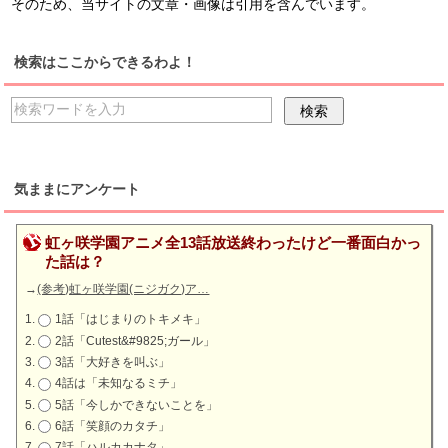
そのため、当サイトの文章・画像は引用を含んでいます。
検索はここからできるわよ！
気ままにアンケート
虹ヶ咲学園アニメ全13話放送終わったけど一番面白かっ
た話は？
→
(参考)虹ヶ咲学園(ニジガク)ア…
1話「はじまりのトキメキ」
2話「Cutest&#9825;ガール」
3話「大好きを叫ぶ」
4話は「未知なるミチ」
5話「今しかできないことを」
6話「笑顔のカタチ」
7話「ハルカカナタ」