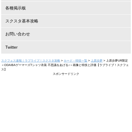
各種掲示板
スクスタ基本攻略
お問い合わせ
Twitter
スクフェス速報｜ラブライブ！スクスタ攻略
>
カード・特技一覧
>
上原歩夢
>
上原歩夢UR限定
＜ODAIBAゲーマーズTシャツ衣装 不思議をあげる♪＞画像と特技と評価【ラブライブ！スクフェ
ス】
スポンサードリンク