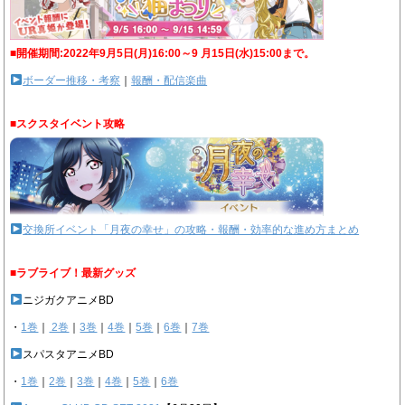
■開催期間:2022年9月5日(月)16:00～9 月15日(水)15:00まで。
ボーダー推移・考察
｜
報酬・配信楽曲
■スクスタイベント攻略
交換所イベント「月夜の幸せ」の攻略・報酬・効率的な進め方まとめ
■ラブライブ！最新グッズ
ニジガクアニメBD
・
1巻
｜
2巻
｜
3巻
｜
4巻
｜
5巻
｜
6巻
｜
7巻
スパスタアニメBD
・
1巻
｜
2巻
｜
3巻
｜
4巻
｜
5巻
｜
6巻