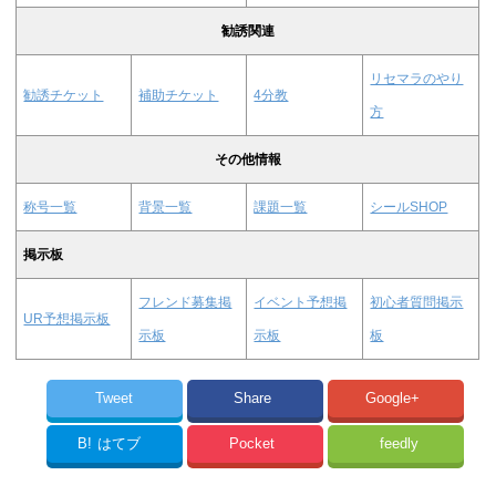
勧誘関連
リセマラのやり
勧誘チケット
補助チケット
4分教
方
その他情報
称号一覧
背景一覧
課題一覧
シールSHOP
掲示板
フレンド募集掲
イベント予想掲
初心者質問掲示
UR予想掲示板
示板
示板
板
Tweet
Share
Google+
B!
はてブ
Pocket
feedly