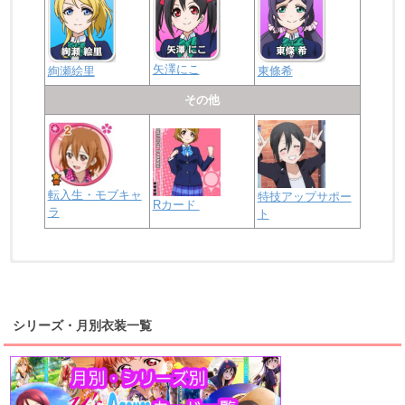
矢澤にこ
絢瀬絵里
東條希
その他
転入生・モブキャ
特技アップサポー
Rカード
ラ
ト
浦の星女学院2年生
虹ヶ咲学園2年生
シリーズ・月別衣装一覧
高海千歌
渡辺曜
桜内梨子
上原歩夢
宮下愛
優木せつ菜