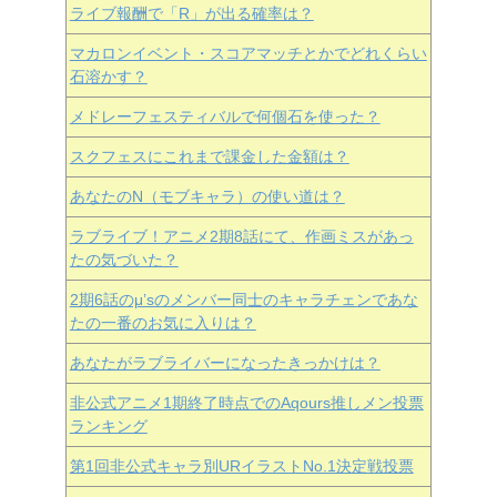
ライブ報酬で「R」が出る確率は？
マカロンイベント・スコアマッチとかでどれくらい
石溶かす？
メドレーフェスティバルで何個石を使った？
スクフェスにこれまで課金した金額は？
あなたのN（モブキャラ）の使い道は？
ラブライブ！アニメ2期8話にて、作画ミスがあっ
たの気づいた？
2期6話のμ’sのメンバー同士のキャラチェンであな
たの一番のお気に入りは？
あなたがラブライバーになったきっかけは？
非公式アニメ1期終了時点でのAqours推しメン投票
ランキング
第1回非公式キャラ別URイラストNo.1決定戦投票