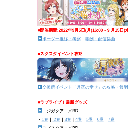
■開催期間:2022年9月5日(月)16:00～9 月15日(
ボーダー推移・考察
｜
報酬・配信楽曲
■スクスタイベント攻略
交換所イベント「月夜の幸せ」の攻略・報酬
■ラブライブ！最新グッズ
ニジガクアニメBD
・
1巻
｜
2巻
｜
3巻
｜
4巻
｜
5巻
｜
6巻
｜
7巻
スパスタアニメBD