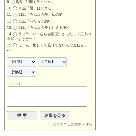
9話「仲間でライバル」
10話「夏、はじまる」
11話「みんなの夢、私の夢」
12話「花ひらく想い」
13話「みんなの夢を叶える場所」
ラブライバーなら全部面白かったって思うの
当然ですけどー！！
うーん…忙しくて見れてないんだよねぇ…
zzz
コメント
©
スクフェス攻略・速報