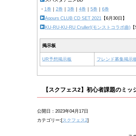
・
1巻
｜
2巻
｜
3巻
｜
4巻
｜
5巻
｜
6巻
Aqours CLUB CD SET 2021
【6月30日】
KU-RU-KU-RU Cruller!(モンストコラボ曲)
【
掲示板
UR予想掲示板
フレンド募集掲示
【スクフェス2】初心者課題のミッ
公開日：
2023年04月17日
カテゴリー:[
スクフェス2
]