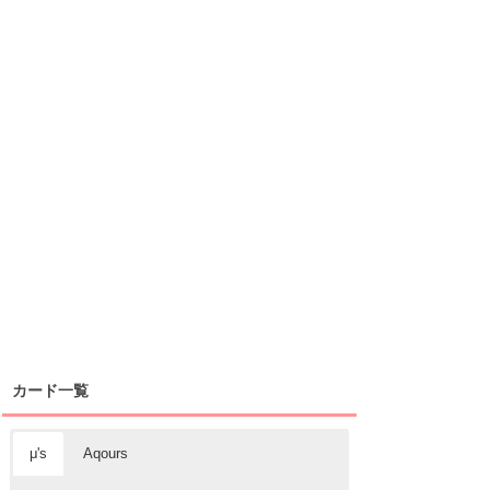
カード一覧
μ's
Aqours