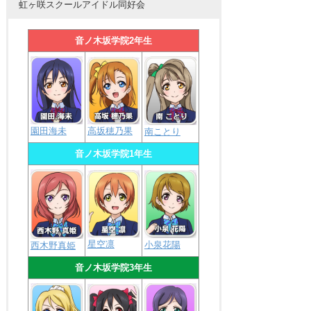
虹ヶ咲スクールアイドル同好会
音ノ木坂学院2年生
園田海未
高坂穂乃果
南ことり
音ノ木坂学院1年生
星空凛
小泉花陽
西木野真姫
音ノ木坂学院3年生