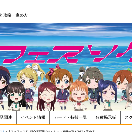
と攻略・進め方
誘関連
イベント情報
カード・特技一覧
各種掲示板
ス
ス2
>
【スクフェス2】初心者課題のミッション報酬一覧と攻略・進め方