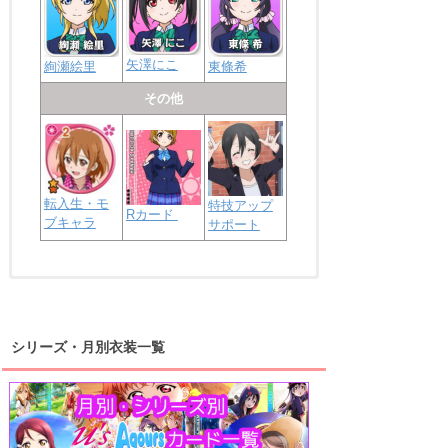
矢澤にこ
絢瀬絵里
東條希
その他
転入生・モ
特技アップ
Rカード
ブキャラ
サポート
浦の星女学院2年生
虹ヶ咲学園2年生
シリーズ・月別衣装一覧
高海千歌
渡辺曜
桜内梨子
上原歩夢
宮下愛
優木せつ菜
浦の星女学院1年生
虹ヶ咲学園1年生