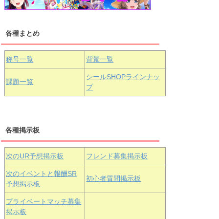
各種まとめ
国木田花丸
津島善子
黒澤ルビィ
桜坂しずく
中須かすみ
称号一覧
背景一覧
天王寺璃奈
浦の星女学院3年生
シールSHOPラインナッ
課題一覧
プ
三船栞子
各種掲示板
小原鞠莉
黒澤ダイヤ
松浦果南
虹ヶ咲学園3年生
次のUR予想掲示板
フレンド募集掲示板
次のイベントと報酬SR
初心者質問掲示板
予想掲示板
エマ・ヴェ
近江彼方
朝香果林
プライベートマッチ募集
ルデ
掲示板