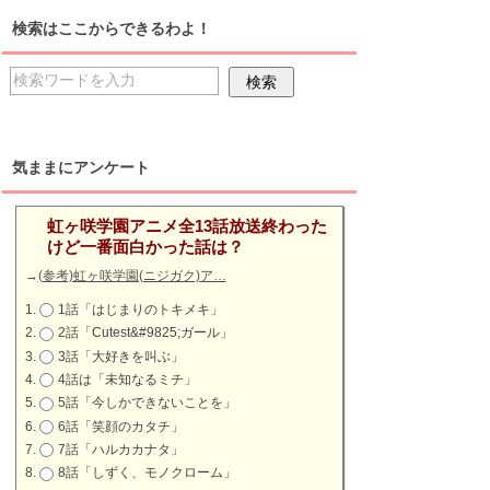
検索はここからできるわよ！
気ままにアンケート
虹ヶ咲学園アニメ全13話放送終わった
けど一番面白かった話は？
→
(参考)虹ヶ咲学園(ニジガク)ア…
1話「はじまりのトキメキ」
2話「Cutest&#9825;ガール」
3話「大好きを叫ぶ」
4話は「未知なるミチ」
5話「今しかできないことを」
6話「笑顔のカタチ」
7話「ハルカカナタ」
8話「しずく、モノクローム」