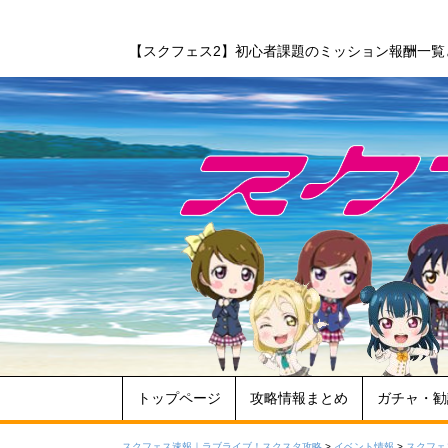
【スクフェス2】初心者課題のミッション報酬一覧
トップページ
攻略情報まとめ
ガチャ・勧
スクフェス速報｜ラブライブ！スクスタ攻略
>
イベント情報
>
スクフェ