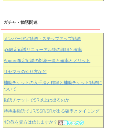
ガチャ・勧誘関連
メンバー限定勧誘・ステップアップ勧誘
μ’s限定勧誘リニューアル後の詳細と確率
Aqours
限定勧誘の対象一覧と確率とメリット
リセマラのやり方など
補助チケットの入手法と確率と補助チケット勧誘に
ついて
勧誘チケットでSR以上は出るのか
特待生勧誘でUR/SSR/SRが出る確率とタイミング
4分教を貴方は信じますか？