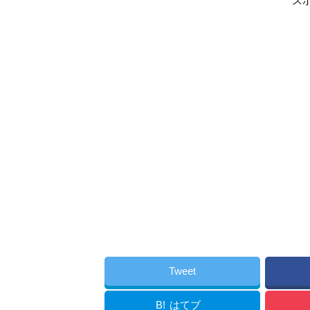
ス
Tweet
B!
はてブ