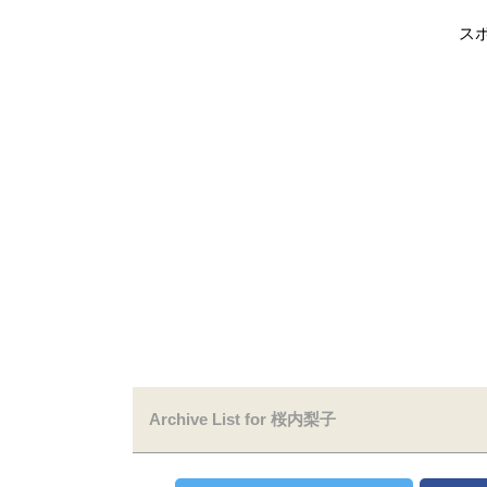
ス
Archive List for 桜内梨子