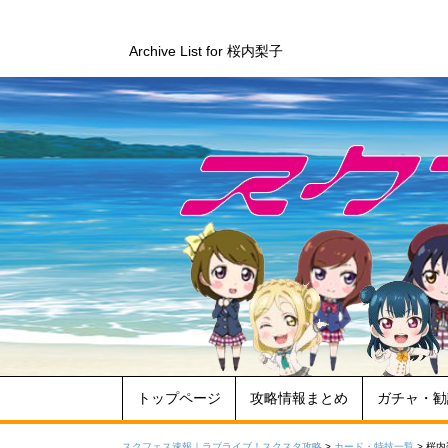
Archive List for 桜内梨子
トップページ
攻略情報まとめ
ガチャ・勧
スクフェス速報｜ラブライブ！スクスタ攻略
>
カード・特技一覧
>
桜内