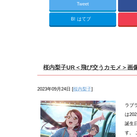
Tweet
B!
はてブ
桜内梨子UR＜飛び交うカモメ＞画
2023年09月24日
[
桜内梨子
]
ラブ
は20
誕生
す。