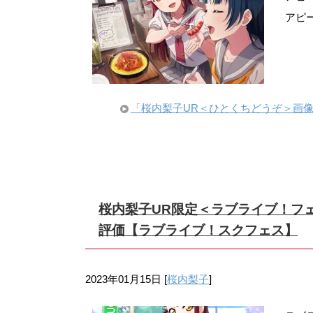
アピ
「桜内梨子UR＜ひとくちどうぞ＞画
桜内梨子UR限定＜ラブライブ！フ
評価【ラブライブ！スクフェス】
2023年01月15日
[
桜内梨子
]