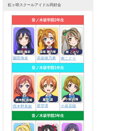
虹ヶ咲スクールアイドル同好会
音ノ木坂学院2年生
園田海未
高坂穂乃果
南ことり
音ノ木坂学院1年生
星空凛
小泉花陽
西木野真姫
音ノ木坂学院3年生