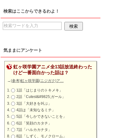
検索はここからできるわよ！
気ままにアンケート
虹ヶ咲学園アニメ全13話放送終わった
けど一番面白かった話は？
→
(参考)虹ヶ咲学園(ニジガク)ア…
1話「はじまりのトキメキ」
2話「Cutest&#9825;ガール」
3話「大好きを叫ぶ」
4話は「未知なるミチ」
5話「今しかできないことを」
6話「笑顔のカタチ」
7話「ハルカカナタ」
8話「しずく、モノクローム」