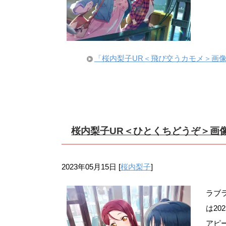
「桜内梨子UR＜飛び交うカモメ＞画
桜内梨子UR＜ひとくちどうぞ＞画
2023年05月15日
[
桜内梨子
]
ラブ
は20
アピ