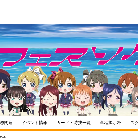
誘関連
イベント情報
カード・特技一覧
各種掲示板
ス
梨子