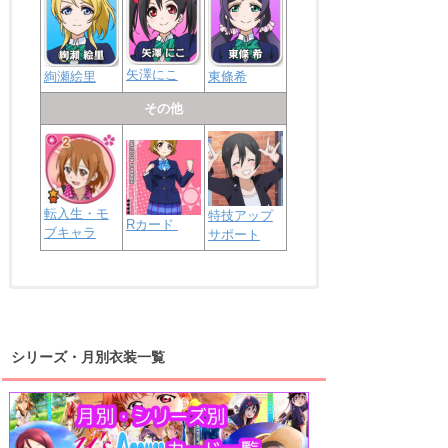
矢澤にこ
絢瀬絵里
東條希
その他
転入生・モ
特技アップ
Rカード
ブキャラ
サポート
浦の星女学院2年生
虹ヶ咲学園2年生
シリーズ・月別衣装一覧
高海千歌
渡辺曜
桜内梨子
上原歩夢
宮下愛
優木せつ菜