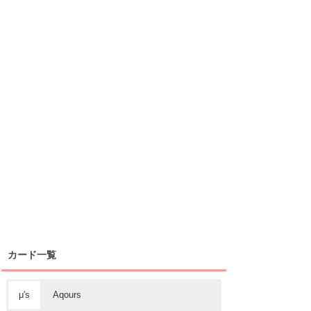
カード一覧
μ's
Aqours