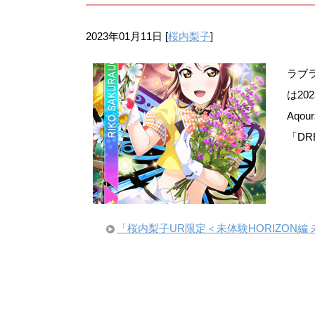
2023年01月11日
[
桜内梨子
]
ラブ
は20
Aqo
「DR
「桜内梨子UR限定＜未体験HORIZON