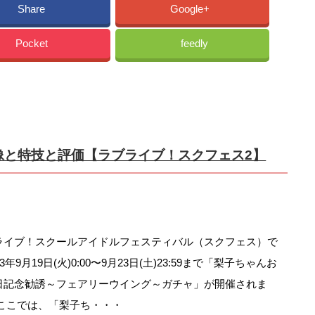
Share
Google+
Pocket
feedly
像と特技と評価【ラブライブ！スクフェス2】
ライブ！スクールアイドルフェスティバル（スクフェス）で
23年9月19日(火)0:00〜9月23日(土)23:59まで「梨子ちゃんお
日記念勧誘～フェアリーウイング～ガチャ」が開催されま
 ここでは、「梨子ち・・・