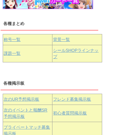
浦の星女学院1年生
虹ヶ咲学園1年生
各種まとめ
国木田花丸
津島善子
黒澤ルビィ
桜坂しずく
中須かすみ
称号一覧
背景一覧
天王寺璃奈
浦の星女学院3年生
シールSHOPラインナッ
課題一覧
プ
三船栞子
各種掲示板
小原鞠莉
黒澤ダイヤ
松浦果南
虹ヶ咲学園3年生
次のUR予想掲示板
フレンド募集掲示板
次のイベントと報酬SR
初心者質問掲示板
予想掲示板
エマ・ヴェ
近江彼方
朝香果林
プライベートマッチ募集
ルデ
掲示板