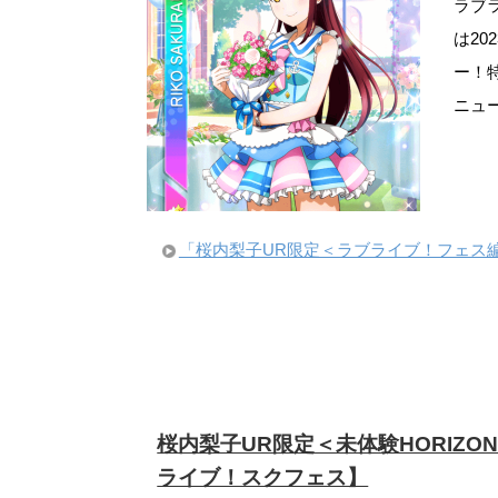
ラブ
は20
ー！
ニュ
「桜内梨子UR限定＜ラブライブ！フェス
桜内梨子UR限定＜未体験HORIZ
ライブ！スクフェス】