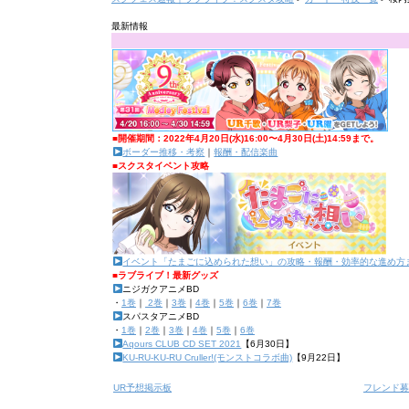
最新情報
■開催期間：2022年4月20日(水)16:00〜4月30日(土)14:59まで。
ボーダー推移・考察
｜
報酬・配信楽曲
■スクスタイベント攻略
イベント「たまごに込められた想い」の攻略・報酬・効率的な進め方
■ラブライブ！最新グッズ
ニジガクアニメBD
・
1巻
｜
2巻
｜
3巻
｜
4巻
｜
5巻
｜
6巻
｜
7巻
スパスタアニメBD
・
1巻
｜
2巻
｜
3巻
｜
4巻
｜
5巻
｜
6巻
Aqours CLUB CD SET 2021
【6月30日】
KU-RU-KU-RU Cruller!(モンストコラボ曲)
【9月22日】
UR予想掲示板
フレンド募