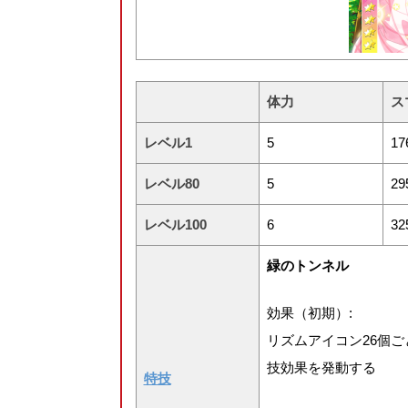
体力
ス
レベル1
5
17
レベル80
5
29
レベル100
6
32
緑のトンネル
効果（初期）:
リズムアイコン26個
技効果を発動する
特技