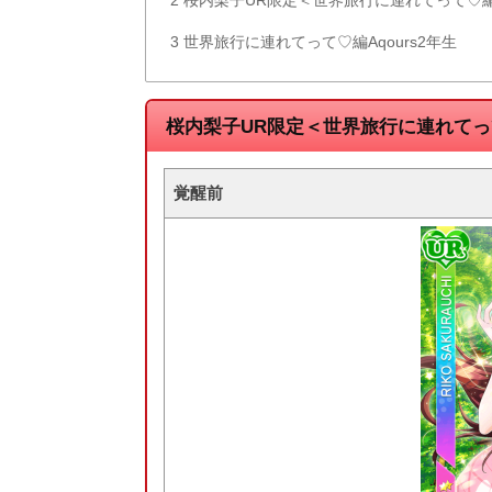
3
世界旅行に連れてって♡編Aqours2年生
桜内梨子UR限定＜世界旅行に連れて
覚醒前