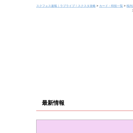
スクフェス速報｜ラブライブ！スクスタ攻略
>
カード・特技一覧
>
桜内
最新情報