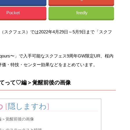
Pocket
feedly
スクフェス）では2022年4月29日～5月9日まで「スクフ
ours〜」で入手可能なスクフェス9周年GW限定UR、桜内
評価・特技・センター効果などをまとめています。
れてって♡編＞覚醒前後の画像
わ
[
隠しますわ
]
編＞覚醒前後の画像
編＞のステータスと特技