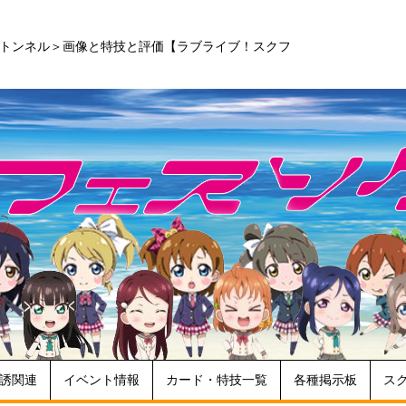
のトンネル＞画像と特技と評価【ラブライブ！スクフ
誘関連
イベント情報
カード・特技一覧
各種掲示板
ス