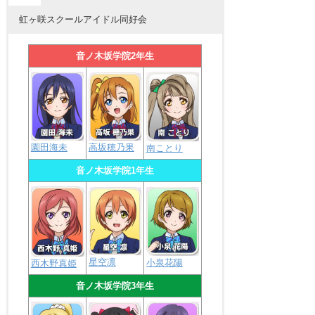
虹ヶ咲スクールアイドル同好会
音ノ木坂学院2年生
園田海未
高坂穂乃果
南ことり
音ノ木坂学院1年生
星空凛
小泉花陽
西木野真姫
音ノ木坂学院3年生