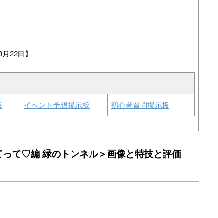
9月22日】
板
イベント予想掲示板
初心者質問掲示板
てって♡編 緑のトンネル＞画像と特技と評価