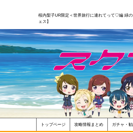
桜内梨子UR限定＜世界旅行に連れてって♡編 緑
ェス】
トップページ
攻略情報まとめ
ガチャ・勧