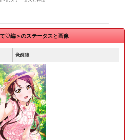
って♡編＞のステータスと画像
覚醒後