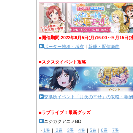
■開催期間:2022年9月5日(月)16:00～9 月15日(
ボーダー推移・考察
｜
報酬・配信楽曲
■スクスタイベント攻略
交換所イベント「月夜の幸せ」の攻略・報酬
■ラブライブ！最新グッズ
ニジガクアニメBD
・
1巻
｜
2巻
｜
3巻
｜
4巻
｜
5巻
｜
6巻
｜
7巻