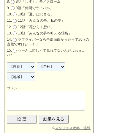
8話「しずく、モノクローム」
9話「仲間でライバル」
10話「夏、はじまる」
11話「みんなの夢、私の夢」
12話「花ひらく想い」
13話「みんなの夢を叶える場所」
ラブライバーなら全部面白かったって思うの
当然ですけどー！！
うーん…忙しくて見れてないんだよねぇ…
zzz
コメント
©
スクフェス攻略・速報