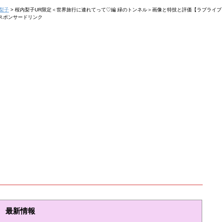
梨子
>
桜内梨子UR限定＜世界旅行に連れてって♡編 緑のトンネル＞画像と特技と評価【ラブライ
スポンサードリンク
最新情報