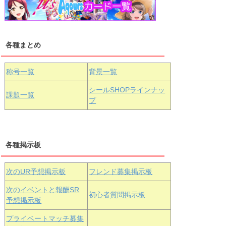
浦の星女学院1年生
虹ヶ咲学園1年生
各種まとめ
国木田花丸
津島善子
黒澤ルビィ
桜坂しずく
中須かすみ
称号一覧
背景一覧
天王寺璃奈
浦の星女学院3年生
シールSHOPラインナッ
課題一覧
プ
三船栞子
各種掲示板
小原鞠莉
黒澤ダイヤ
松浦果南
虹ヶ咲学園3年生
次のUR予想掲示板
フレンド募集掲示板
次のイベントと報酬SR
初心者質問掲示板
予想掲示板
エマ・ヴェ
近江彼方
朝香果林
プライベートマッチ募集
ルデ