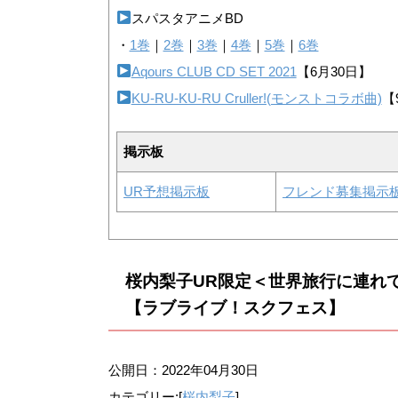
スパスタアニメBD
・
1巻
｜
2巻
｜
3巻
｜
4巻
｜
5巻
｜
6巻
Aqours CLUB CD SET 2021
【6月30日】
KU-RU-KU-RU Cruller!(モンストコラボ曲)
【
掲示板
UR予想掲示板
フレンド募集掲示
桜内梨子UR限定＜世界旅行に連れ
【ラブライブ！スクフェス】
公開日：
2022年04月30日
カテゴリー:[
桜内梨子
]