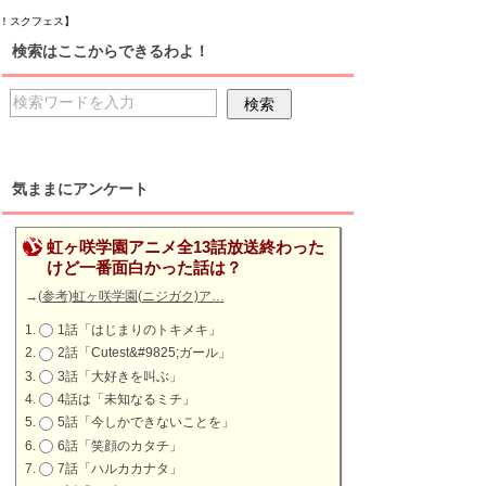
ブ！スクフェス】
検索はここからできるわよ！
気ままにアンケート
虹ヶ咲学園アニメ全13話放送終わった
けど一番面白かった話は？
→
(参考)虹ヶ咲学園(ニジガク)ア…
1話「はじまりのトキメキ」
2話「Cutest&#9825;ガール」
3話「大好きを叫ぶ」
4話は「未知なるミチ」
5話「今しかできないことを」
6話「笑顔のカタチ」
7話「ハルカカナタ」