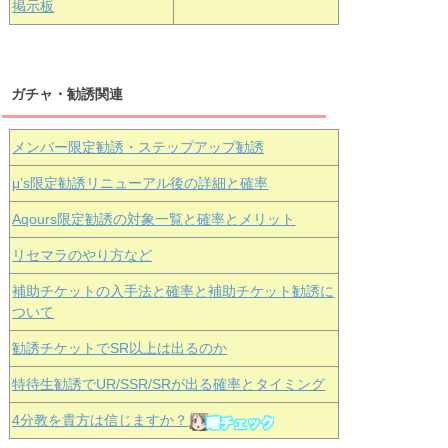
掲示板
ガチャ・勧誘関連
メンバー限定勧誘・ステップアップ勧誘
μ’s限定勧誘リニューアル後の詳細と確率
Aqours
限定勧誘の対象一覧と確率とメリット
リセマラのやり方など
補助チケットの入手法と確率と補助チケット勧誘に
ついて
勧誘チケットでSR以上は出るのか
特待生勧誘でUR/SSR/SRが出る確率とタイミング
4分教を貴方は信じますか？