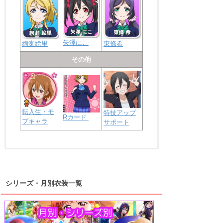
矢澤にこ
絢瀬絵里
東條希
その他
転入生・モ
特技アップ
Rカード
ブキャラ
サポート
浦の星女学院2年生
虹ヶ咲学園2年生
シリーズ・月別衣装一覧
高海千歌
渡辺曜
桜内梨子
上原歩夢
宮下愛
優木せつ菜