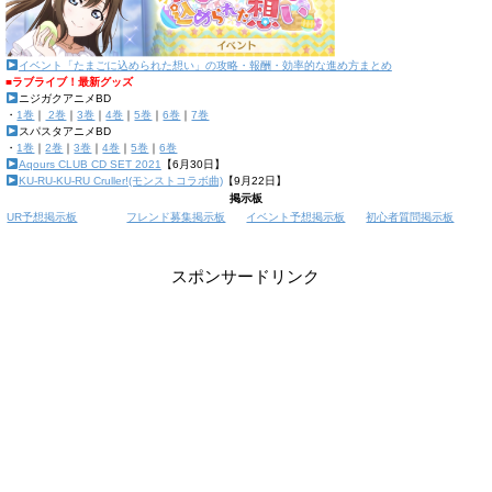
イベント「たまごに込められた想い」の攻略・報酬・効率的な進め方まとめ
■ラブライブ！最新グッズ
ニジガクアニメBD
・
1巻
｜
2巻
｜
3巻
｜
4巻
｜
5巻
｜
6巻
｜
7巻
スパスタアニメBD
・
1巻
｜
2巻
｜
3巻
｜
4巻
｜
5巻
｜
6巻
Aqours CLUB CD SET 2021
【6月30日】
KU-RU-KU-RU Cruller!(モンストコラボ曲)
【9月22日】
掲示板
UR予想掲示板
フレンド募集掲示板
イベント予想掲示板
初心者質問掲示板
スポンサードリンク