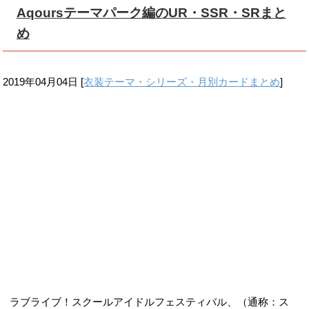
2019年04月04日
[
衣装テーマ・シリーズ・月別カードまとめ
]
ラブライブ！スクールアイドルフェスティバル、（通称：ス
クフェス）にて恒例となっている新入部員のUR・SSR・SR追
加。 今回紹介するのは、2019年4月に登場したAqoursの「テ
ーマパーク編」のUR・SSR・SRの画像・・・
「【ラブライブ！スクフェス】2019年4月Aqoursテーマパー