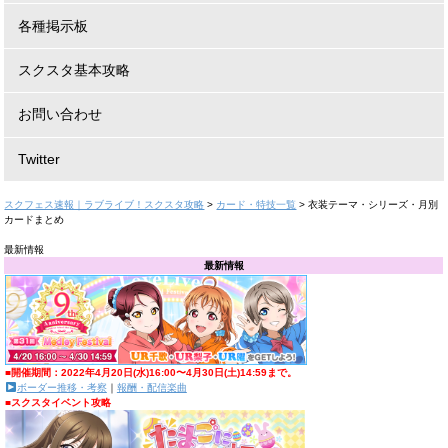
各種掲示板
スクスタ基本攻略
お問い合わせ
Twitter
スクフェス速報｜ラブライブ！スクスタ攻略
>
カード・特技一覧
>
衣装テーマ・シリーズ・月別
カードまとめ
最新情報
最新情報
■開催期間：2022年4月20日(水)16:00〜4月30日(土)14:59まで。
ボーダー推移・考察
｜
報酬・配信楽曲
■スクスタイベント攻略