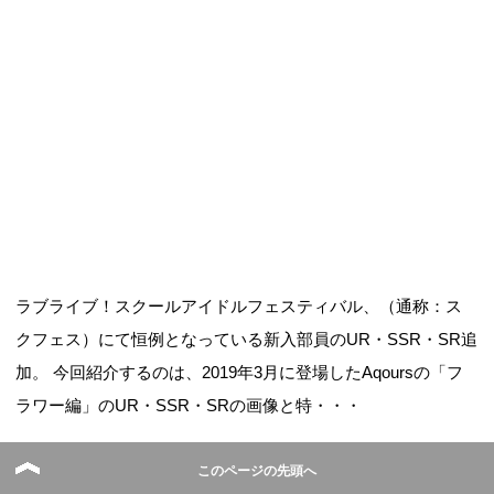
ラブライブ！スクールアイドルフェスティバル、（通称：ス
クフェス）にて恒例となっている新入部員のUR・SSR・SR追
加。 今回紹介するのは、2019年3月に登場したAqoursの「フ
ラワー編」のUR・SSR・SRの画像と特・・・
「【ラブライブ！スクフェス】2019年3月Aqoursフラワー編
のUR・SSR・SRまとめ」の続きを読む
【ラブライブ！スクフェス】2019年2月・
このページの先頭へ
2019年3月ティーパーティ編のUR/SSR/SRま