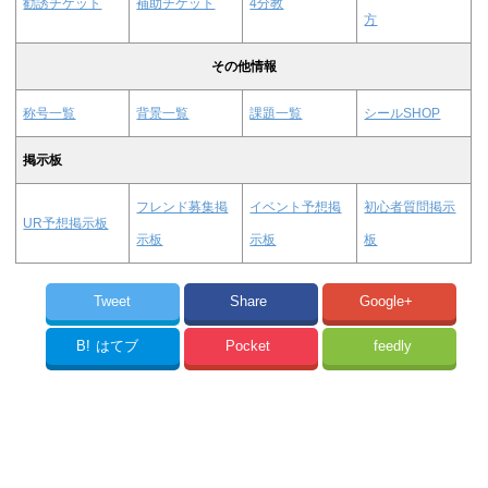
勧誘チケット
補助チケット
4分教
方
その他情報
称号一覧
背景一覧
課題一覧
シールSHOP
掲示板
フレンド募集掲
イベント予想掲
初心者質問掲示
UR予想掲示板
示板
示板
板
Tweet
Share
Google+
B!
はてブ
Pocket
feedly