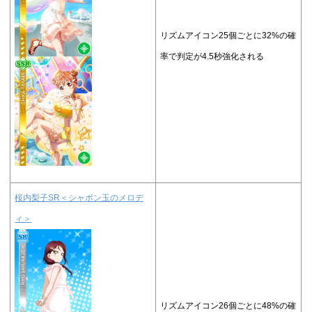
リズムアイコン25個ごとに32%の確
率で判定が4.5秒強化される
桜内梨子SR＜シャボン玉のメロデ
ィ＞
リズムアイコン26個ごとに48%の確