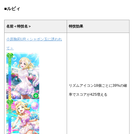
■ルビィ
名前＜特技名＞
特技効果
小原鞠莉UR＜シャボン玉に誘われ
て＞
リズムアイコン18個ごとに39%の確
率でスコアが425増える