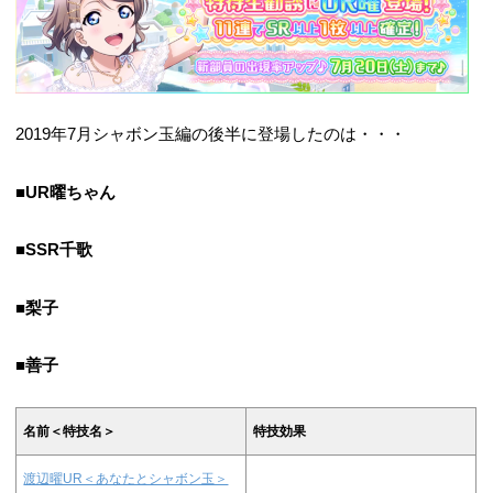
2019年7月シャボン玉編の後半に登場したのは・・・
■UR曜ちゃん
■SSR千歌
■梨子
■善子
名前＜特技名＞
特技効果
渡辺曜UR＜あなたとシャボン玉＞