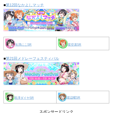
■
第12回なかよしマッチ
矢澤にこSR
星空凛SR
■
第21回メドレーフェスティバル
渡辺曜SR
黒澤ダイヤSR
スポンサードリンク