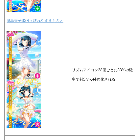
津島善子SSR＜壊れやすきもの＞
リズムアイコン28個ごとに33%の確
率で判定が5秒強化される