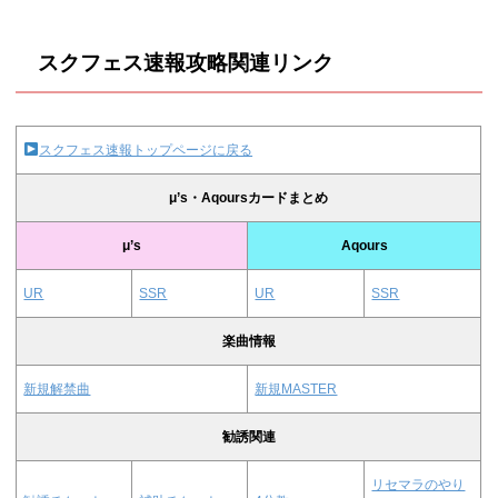
スクフェス速報攻略関連リンク
スクフェス速報トップページに戻る
μ’s・Aqoursカードまとめ
μ’s
Aqours
UR
SSR
UR
SSR
楽曲情報
新規解禁曲
新規MASTER
勧誘関連
リセマラのやり