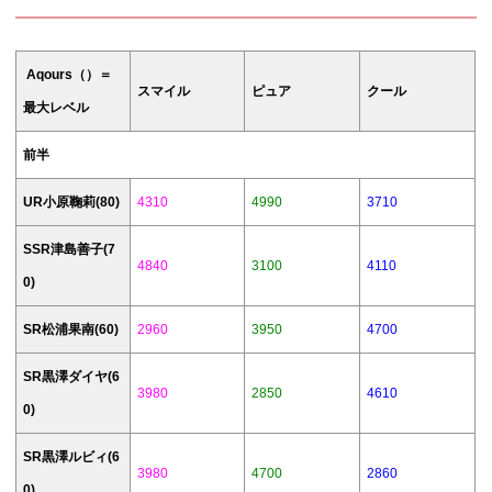
に説明しておくと 1周目、2周目という言葉
はそのメンバーが出現したら一旦終了 その
後違う属性のメンバーが出ると2周目！と
いう感じになります。2020年3月15日：春
Aqours（）＝
の妖精編...
スマイル
ピュア
クール
最大レベル
前半
UR小原鞠莉(80)
4310
4990
3710
SSR津島善子(7
4840
3100
4110
0)
SR松浦果南(60)
2960
3950
4700
SR黒澤ダイヤ(6
3980
2850
4610
0)
SR黒澤ルビィ(6
3980
4700
2860
0)