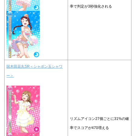
率で判定が3秒強化される
国木田花丸SR＜シャボン玉シャワ
ー＞
リズムアイコン27個ごとに31%の確
率でスコアが470増える