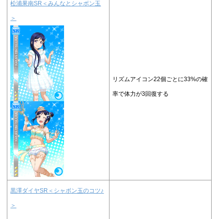
松浦果南SR＜みんなとシャボン玉
＞
リズムアイコン22個ごとに33%の確
率で体力が3回復する
黒澤ダイヤSR＜シャボン玉のコツ♪
＞