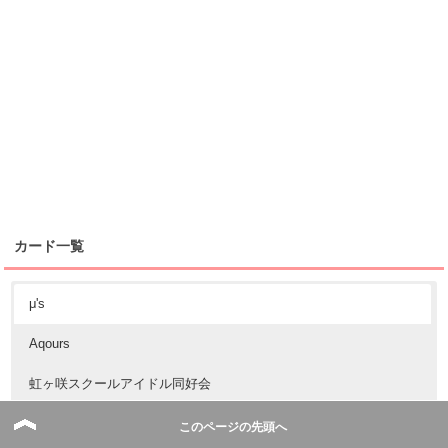
カード一覧
μ's
Aqours
虹ヶ咲スクールアイドル同好会
このページの先頭へ
音ノ木坂学院2年生