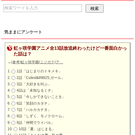
気ままにアンケート
虹ヶ咲学園アニメ全13話放送終わったけど一番面白かっ
た話は？
→
(参考)虹ヶ咲学園(ニジガク)ア…
1話「はじまりのトキメキ」
2話「Cutest&#9825;ガール」
3話「大好きを叫ぶ」
4話は「未知なるミチ」
5話「今しかできないことを」
6話「笑顔のカタチ」
7話「ハルカカナタ」
8話「しずく、モノクローム」
9話「仲間でライバル」
10話「夏、はじまる」