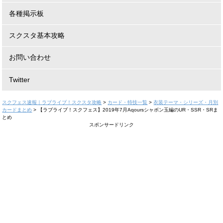
各種掲示板
スクスタ基本攻略
お問い合わせ
Twitter
スクフェス速報｜ラブライブ！スクスタ攻略
>
カード・特技一覧
>
衣装テーマ・シリーズ・月別
カードまとめ
>
【ラブライブ！スクフェス】2019年7月Aqoursシャボン玉編のUR・SSR・SRま
とめ
スポンサードリンク