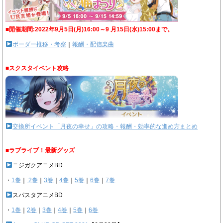
■開催期間:2022年9月5日(月)16:00～9 月15日(水)15:00まで。
ボーダー推移・考察
｜
報酬・配信楽曲
■スクスタイベント攻略
交換所イベント「月夜の幸せ」の攻略・報酬・効率的な進め方まとめ
■ラブライブ！最新グッズ
ニジガクアニメBD
・
1巻
｜
2巻
｜
3巻
｜
4巻
｜
5巻
｜
6巻
｜
7巻
スパスタアニメBD
・
1巻
｜
2巻
｜
3巻
｜
4巻
｜
5巻
｜
6巻