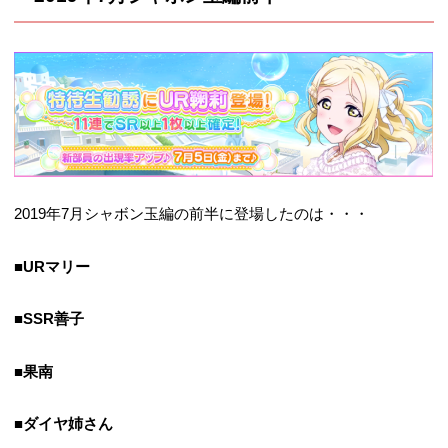
2019年7月シャボン玉編の前半に登場したのは・・・
■URマリー
■SSR善子
■果南
■ダイヤ姉さん