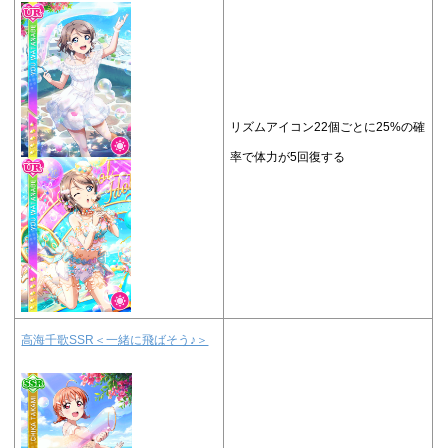
リズムアイコン22個ごとに25%の確
率で体力が5回復する
高海千歌SSR＜一緒に飛ばそう♪＞