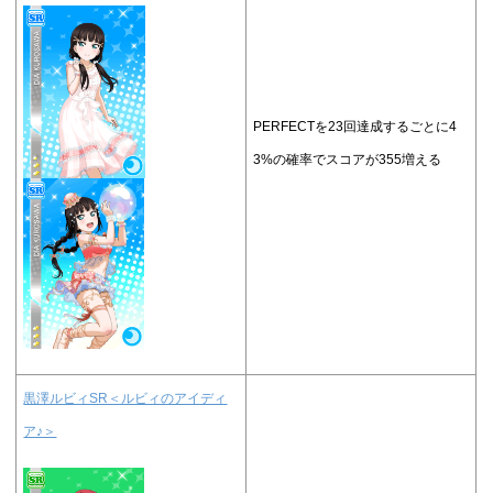
PERFECTを23回達成するごとに4
3%の確率でスコアが355増える
黒澤ルビィSR＜ルビィのアイディ
ア♪＞