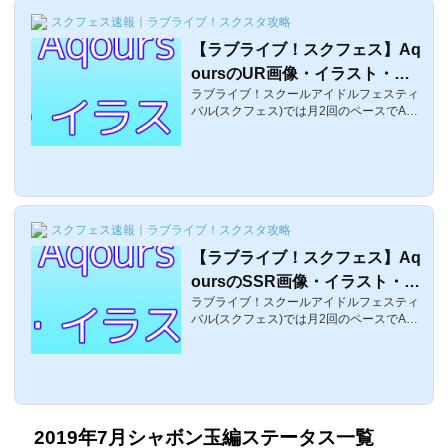
のですが、次のURは誰が登場するのでし
スクフェス速報｜ラブライブ！スクスタ攻略
ょうか？ここでは、次に追加されるであろ
う、UR/SSRの予想ページ2になります。※
【ラブライブ！スクフェス】Aq
前のページのコメント量が増えてきたので
oursのUR画像・イラスト・一
また新しく作成しました。Part1に投稿され
たコメントは以下のリンクでご確認できま
ラブライブ！スクールアイドルフェスティ
枚絵まとめ【歴代UR】
す。μ...
バル(スクフェス)では月2回のペースでAqo
ursのURが追加されているのですが、ここ
では、過去にスクフェスに追加されたAqou
rsのUR画像・イラストまとめになります。
2013年7月のURから一枚絵になるのです
が、是非一番かわいいAqoursの画像を御覧
ください。2023年1月11日：限定UR追加A
スクフェス速報｜ラブライブ！スクスタ攻略
qoursのUR画像一覧2016年7月5日より追
加された、ラブライブ！サンシャイン!!Aqo
【ラブライブ！スクフェス】Aq
ursのUR画像一覧です。UR1周目一覧【初
oursのSSR画像・イラスト・一
期編〜ハロウィン編】1周目 2016年7
月 初期UR覚醒前覚醒後高海千歌＜初期
ラブライブ！スクールアイドルフェスティ
枚絵まとめ【歴代SSR】
編＞スマイル スコ...
バル(スクフェス)では月2回のペースでAqo
ursのSSRが追加されているのですが、こ
こでは、過去にスクフェスに追加されたAq
oursのSSR画像・イラストまとめになりま
す。是非一番かわいいAqoursのSSR画像を
御覧ください。AqoursのSSR画像と追加順
一覧それでは今までスクフェスに登場した
2019年7月シャボン玉編
ステータス一覧
AqoursのSSRの画像と追加順一覧です。先