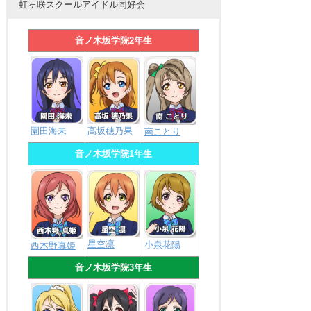
虹ヶ咲スクールアイドル同好会
音ノ木坂学院2年生
園田海未
高坂穂乃果
南ことり
音ノ木坂学院1年生
星空凛
小泉花陽
西木野真姫
音ノ木坂学院3年生