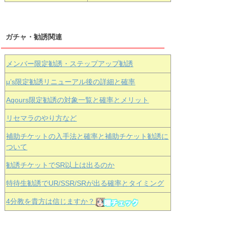
ガチャ・勧誘関連
メンバー限定勧誘・ステップアップ勧誘
μ’s限定勧誘リニューアル後の詳細と確率
Aqours
限定勧誘の対象一覧と確率とメリット
リセマラのやり方など
補助チケットの入手法と確率と補助チケット勧誘に
ついて
勧誘チケットでSR以上は出るのか
特待生勧誘でUR/SSR/SRが出る確率とタイミング
4分教を貴方は信じますか？