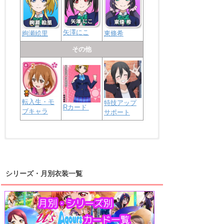
矢澤にこ
絢瀬絵里
東條希
その他
転入生・モ
特技アップ
Rカード
ブキャラ
サポート
浦の星女学院2年生
虹ヶ咲学園2年生
シリーズ・月別衣装一覧
高海千歌
渡辺曜
桜内梨子
上原歩夢
宮下愛
優木せつ菜
浦の星女学院1年生
虹ヶ咲学園1年生