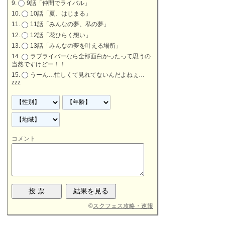
9話「仲間でライバル」
10話「夏、はじまる」
11話「みんなの夢、私の夢」
12話「花ひらく想い」
13話「みんなの夢を叶える場所」
ラブライバーなら全部面白かったって思うの
当然ですけどー！！
うーん…忙しくて見れてないんだよねぇ…
zzz
コメント
©
スクフェス攻略・速報