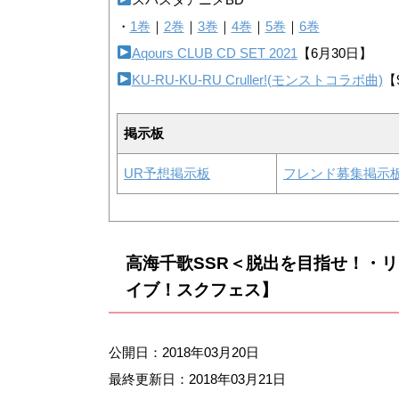
・
1巻
｜
2巻
｜
3巻
｜
4巻
｜
5巻
｜
6巻
Aqours CLUB CD SET 2021
【6月30日】
KU-RU-KU-RU Cruller!(モンストコラボ曲)
【
掲示板
UR予想掲示板
フレンド募集掲示
高海千歌SSR＜脱出を目指せ！・
イブ！スクフェス】
公開日：2018年03月20日
最終更新日：
2018年03月21日