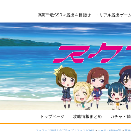
高海千歌SSR＜脱出を目指せ！・リアル脱出ゲー
トップページ
攻略情報まとめ
ガチャ・勧
スクフェス速報｜ラブライブ！スクスタ攻略
>
カード・特技一覧
>
高海