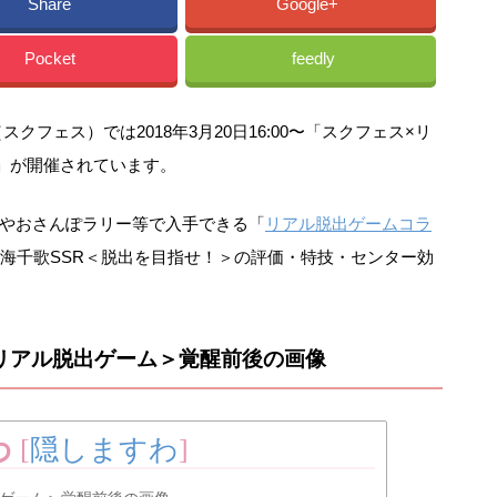
Share
Google+
Pocket
feedly
フェス）では2018年3月20日16:00〜「スクフェス×リ
ボ」が開催されています。
やおさんぽラリー等で入手できる「
リアル脱出ゲームコラ
高海千歌SSR＜脱出を目指せ！＞の評価・特技・センター効
リアル脱出ゲーム＞覚醒前後の画像
わ
[
隠しますわ
]