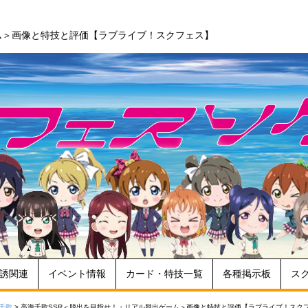
ム＞画像と特技と評価【ラブライブ！スクフェス】
誘関連
イベント情報
カード・特技一覧
各種掲示板
ス
千歌
>
高海千歌SSR＜脱出を目指せ！・リアル脱出ゲーム＞画像と特技と評価【ラブライブ！スク