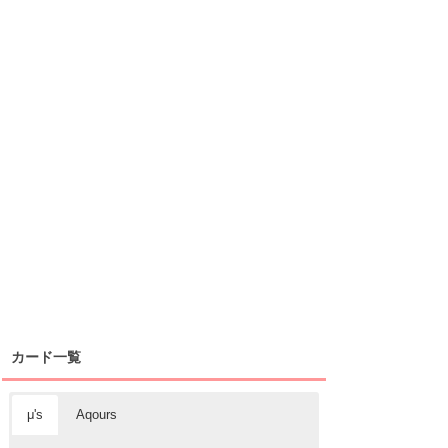
カード一覧
μ's
Aqours