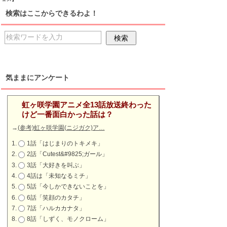
検索はここからできるわよ！
気ままにアンケート
虹ヶ咲学園アニメ全13話放送終わった
けど一番面白かった話は？
→
(参考)虹ヶ咲学園(ニジガク)ア…
1話「はじまりのトキメキ」
2話「Cutest&#9825;ガール」
3話「大好きを叫ぶ」
4話は「未知なるミチ」
5話「今しかできないことを」
6話「笑顔のカタチ」
7話「ハルカカナタ」
8話「しずく、モノクローム」