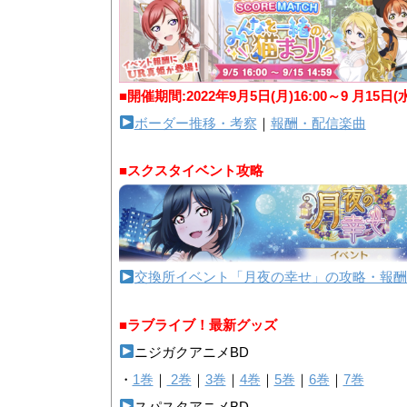
■開催期間:2022年9月5日(月)16:00～9 月15日(
ボーダー推移・考察
｜
報酬・配信楽曲
■スクスタイベント攻略
交換所イベント「月夜の幸せ」の攻略・報酬
■ラブライブ！最新グッズ
ニジガクアニメBD
・
1巻
｜
2巻
｜
3巻
｜
4巻
｜
5巻
｜
6巻
｜
7巻
スパスタアニメBD