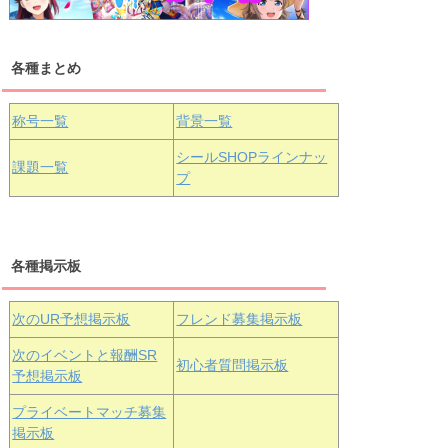
各種まとめ
国木田花丸
津島善子
黒澤ルビィ
桜坂しずく
中須かすみ
称号一覧
背景一覧
天王寺璃奈
浦の星女学院3年生
シールSHOPラインナッ
課題一覧
プ
三船栞子
各種掲示板
小原鞠莉
黒澤ダイヤ
松浦果南
虹ヶ咲学園3年生
次のUR予想掲示板
フレンド募集掲示板
次のイベントと報酬SR
初心者質問掲示板
予想掲示板
エマ・ヴェ
近江彼方
朝香果林
プライベートマッチ募集
ルデ
掲示板