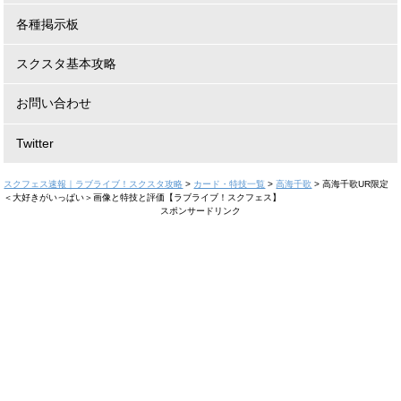
各種掲示板
スクスタ基本攻略
お問い合わせ
Twitter
スクフェス速報｜ラブライブ！スクスタ攻略
>
カード・特技一覧
>
高海千歌
>
高海千歌UR限定
＜大好きがいっぱい＞画像と特技と評価【ラブライブ！スクフェス】
スポンサードリンク