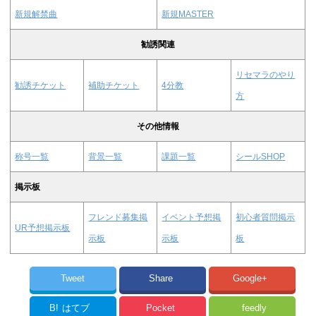
新規解禁曲
新規MASTER
勧誘関連
リセマラのやり
勧誘チケット
補助チケット
4分教
方
その他情報
称号一覧
背景一覧
課題一覧
シールSHOP
掲示板
フレンド募集掲
イベント予想掲
初心者質問掲示
UR予想掲示板
示板
示板
板
Tweet
Share
Google+
B!
はてブ
Pocket
feedly