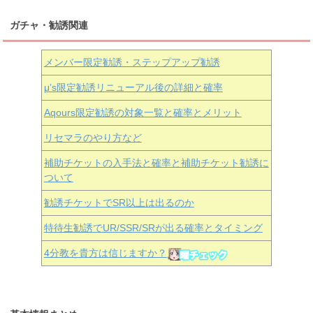
ガチャ・勧誘関連
メンバー限定勧誘・ステップアップ勧誘
μ’s限定勧誘リニューアル後の詳細と確率
Aqours
限定勧誘の対象一覧と確率とメリット
リセマラのやり方など
補助チケットの入手法と確率と補助チケット勧誘に
ついて
勧誘チケットでSR以上は出るのか
特待生勧誘でUR/SSR/SRが出る確率とタイミング
4分教を貴方は信じますか？