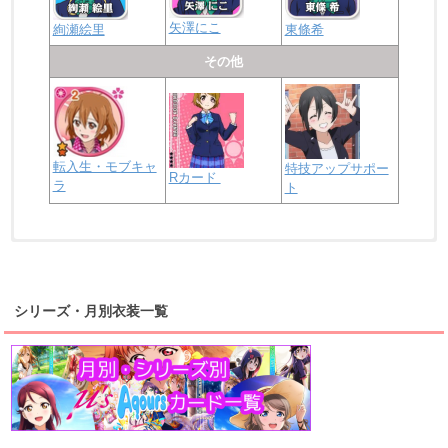
矢澤にこ
絢瀬絵里
東條希
その他
転入生・モブキャ
特技アップサポー
Rカード
ラ
ト
浦の星女学院2年生
虹ヶ咲学園2年生
シリーズ・月別衣装一覧
高海千歌
渡辺曜
桜内梨子
上原歩夢
宮下愛
優木せつ菜
浦の星女学院1年生
虹ヶ咲学園1年生