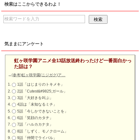
検索はここからできるわよ！
気ままにアンケート
虹ヶ咲学園アニメ全13話放送終わったけど一番面白かっ
た話は？
→
(参考)虹ヶ咲学園(ニジガク)ア…
1話「はじまりのトキメキ」
2話「Cutest&#9825;ガール」
3話「大好きを叫ぶ」
4話は「未知なるミチ」
5話「今しかできないことを」
6話「笑顔のカタチ」
7話「ハルカカナタ」
8話「しずく、モノクローム」
9話「仲間でライバル」