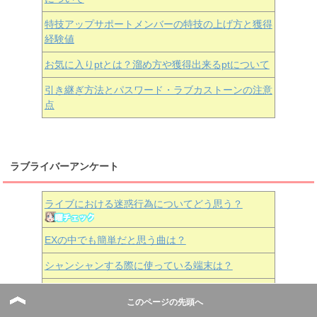
特技アップサポートメンバーの特技の上げ方と獲得
経験値
お気に入りptとは？溜め方や獲得出来るptについて
引き継ぎ方法とパスワード・ラブカストーンの注意
点
ラブライバーアンケート
ライブにおける迷惑行為についてどう思う？
EXの中でも簡単だと思う曲は？
シャンシャンする際に使っている端末は？
ライブ報酬で「R」が出る確率は？
このページの先頭へ
マカロンイベント・スコアマッチとかでどれくらい