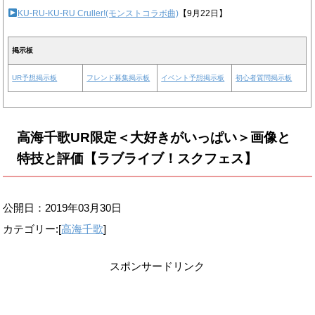
KU-RU-KU-RU Cruller!(モンストコラボ曲)
【9月22日】
掲示板
UR予想掲示板
フレンド募集掲示板
イベント予想掲示板
初心者質問掲示板
高海千歌UR限定＜大好きがいっぱい＞画像と
特技と評価【ラブライブ！スクフェス】
公開日：
2019年03月30日
カテゴリー:[
高海千歌
]
スポンサードリンク