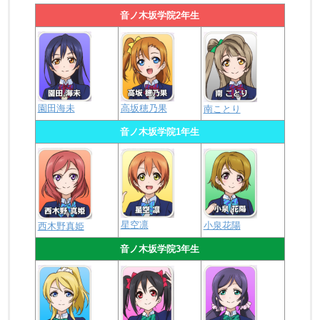
音ノ木坂学院2年生
園田海未
高坂穂乃果
南ことり
音ノ木坂学院1年生
星空凛
小泉花陽
西木野真姫
音ノ木坂学院3年生