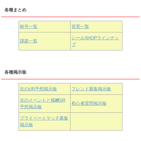
各種まとめ
国木田花丸
津島善子
黒澤ルビィ
桜坂しずく
中須かすみ
称号一覧
背景一覧
天王寺璃奈
浦の星女学院3年生
シールSHOPラインナッ
課題一覧
プ
三船栞子
各種掲示板
小原鞠莉
黒澤ダイヤ
松浦果南
虹ヶ咲学園3年生
次のUR予想掲示板
フレンド募集掲示板
次のイベントと報酬SR
初心者質問掲示板
予想掲示板
近江彼方
朝香果林
エマ・ヴェルデ
プライベートマッチ募集
掲示板