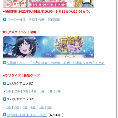
■開催期間:2022年9月5日(月)16:00～9 月15日(水)15:00まで。
ボーダー推移・考察
｜
報酬・配信楽曲
■スクスタイベント攻略
交換所イベント「月夜の幸せ」の攻略・報酬・効率的な進め方まとめ
■ラブライブ！最新グッズ
ニジガクアニメBD
・
1巻
｜
2巻
｜
3巻
｜
4巻
｜
5巻
｜
6巻
｜
7巻
スパスタアニメBD
・
1巻
｜
2巻
｜
3巻
｜
4巻
｜
5巻
｜
6巻
Aqours CLUB CD SET 2021
【6月30日】