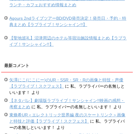
ランチ・カフェおすすめ情報まとめ
Aqours 2ndライブツアーBD/DVD発売決定！発売日・予約・特
典まとめ【ラブライブ！サンシャイン!!】
【聖地巡礼】沼津周辺のホテル等宿泊施設情報まとめ【ラブラ
イブ！サンシャイン!!】
最新コメント
矢澤にこ(にこにー)のUR・SSR・SR・Rの画像と特技・声優
【ラブライブ！スクフェス】
に
私、ラブライバーの名無しと
いいます！
より
【ネタバレ】劇場版ラブライブ！サンシャイン!!映画の感想・
考察まとめ
に
私、ラブライバーの名無しといいます！
より
東條希UR＜エレクトリック世界編 夜のスケートリンク＞画像
と特技と評価【ラブライブ！スクフェス】
に
私、ラブライバ
ーの名無しといいます！
より