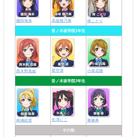
園田海未
高坂穂乃果
南ことり
音ノ木坂学院1年生
星空凛
小泉花陽
西木野真姫
音ノ木坂学院3年生
矢澤にこ
絢瀬絵里
東條希
その他