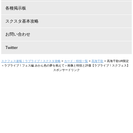
各種掲示板
スクスタ基本攻略
お問い合わせ
Twitter
スクフェス速報｜ラブライブ！スクスタ攻略
>
カード・特技一覧
>
高海千歌
>
高海千歌UR限定
＜ラブライブ！フェス編 みかん色の夢を抱えて＞画像と特技と評価【ラブライブ！スクフェス】
スポンサードリンク