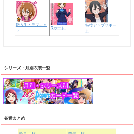
転入生・モブキャ
特技アップサポー
Rカード
ラ
ト
浦の星女学院2年生
虹ヶ咲学園2年生
シリーズ・月別衣装一覧
高海千歌
渡辺曜
桜内梨子
上原歩夢
宮下愛
優木せつ菜
浦の星女学院1年生
虹ヶ咲学園1年生
各種まとめ
国木田花丸
津島善子
黒澤ルビィ
桜坂しずく
中須かすみ