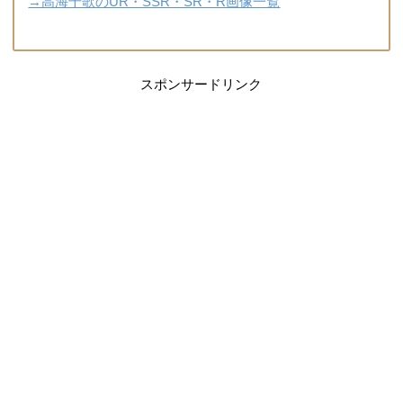
→高海千歌のUR・SSR・SR・R画像一覧
スポンサードリンク