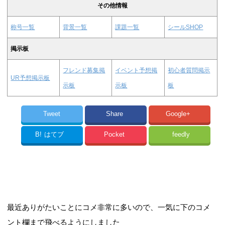
その他情報
称号一覧
背景一覧
課題一覧
シールSHOP
掲示板
フレンド募集掲
イベント予想掲
初心者質問掲示
UR予想掲示板
示板
示板
板
Tweet
Share
Google+
B!
はてブ
Pocket
feedly
最近ありがたいことにコメ非常に多いので、一気に下のコメ
ント欄まで飛べるようにしました