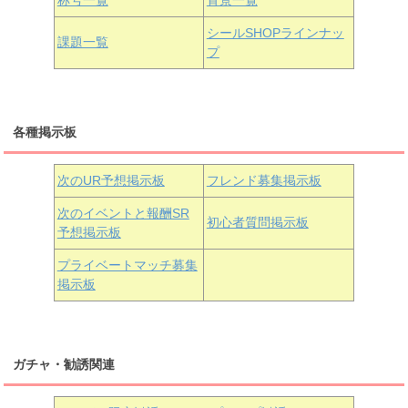
称号一覧
背景一覧
天王寺璃奈
浦の星女学院3年生
シールSHOPラインナッ
課題一覧
プ
三船栞子
各種掲示板
小原鞠莉
黒澤ダイヤ
松浦果南
虹ヶ咲学園3年生
次のUR予想掲示板
フレンド募集掲示板
次のイベントと報酬SR
初心者質問掲示板
予想掲示板
近江彼方
朝香果林
エマ・ヴェルデ
プライベートマッチ募集
掲示板
ガチャ・勧誘関連