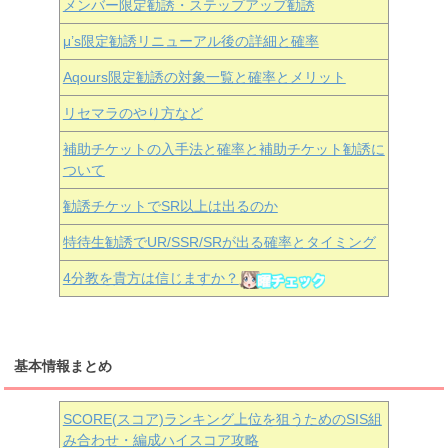
メンバー限定勧誘・ステップアップ勧誘
μ’s限定勧誘リニューアル後の詳細と確率
Aqours
限定勧誘の対象一覧と確率とメリット
リセマラのやり方など
補助チケットの入手法と確率と補助チケット勧誘に
ついて
勧誘チケットでSR以上は出るのか
特待生勧誘でUR/SSR/SRが出る確率とタイミング
4分教を貴方は信じますか？
基本情報まとめ
SCORE(スコア)ランキング上位を狙うためのSIS組
み合わせ・編成ハイスコア攻略