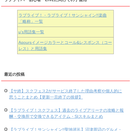
ラブライブ！・ラブライブ！サンシャイン!!楽曲
「略称」一覧
μ’s用語集一覧
Aqoursイメージカラーとコール&レスポンス（コー
レス）と用語集
最近の投稿
【サ終】スクフェス2がサービス終了した理由考察や個人的に
思うことまとめ【更新一旦終了の挨拶】
【ラブライブ！スクフェス】過去のライブアリーナの攻略と報
酬・交換所で交換できるアイテム・SIスキルまとめ
【ラブライブ！サンシャイン!!聖地巡礼】沼津周辺のグルメ・