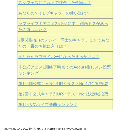
スクフェスにこれまで課金した金額は？
あなたのN（モブキャラ）の使い道は？
ラブライブ！アニメ2期8話にて、作画ミスがあっ
たの気づいた？
2期6話のμ’sのメンバー同士のキャラチェンであな
たの一番のお気に入りは？
あなたがラブライバーになったきっかけは？
非公式アニメ1期終了時点でのAqours推しメン投票
ランキング
第1回非公式キャラ別URイラストNo.1決定戦投票
第2回非公式キャラ別URイラストNo.1決定戦投票
第1回人気ライブ楽曲ランキング
ラブライバー初心者・LIVEに向けての予習用