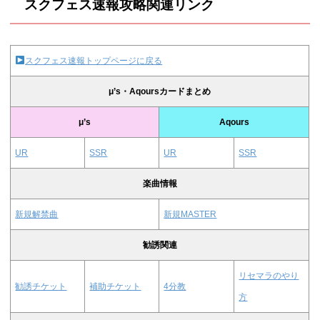
スクフェス速報攻略関連リンク
スクフェス速報トップページに戻る
μ’s・Aqoursカードまとめ
μ’s
Aqours
UR
SSR
UR
SSR
楽曲情報
新規解禁曲
新規MASTER
勧誘関連
リセマラのやり
勧誘チケット
補助チケット
4分教
方