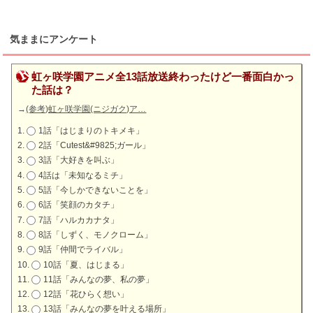
気ままにアンケート
虹ヶ咲学園アニメ全13話放送終わったけど一番面白かっ
た話は？
→
(参考)虹ヶ咲学園(ニジガク)ア…
1話「はじまりのトキメキ」
2話「Cutest&#9825;ガール」
3話「大好きを叫ぶ」
4話は「未知なるミチ」
5話「今しかできないことを」
6話「笑顔のカタチ」
7話「ハルカカナタ」
8話「しずく、モノクローム」
9話「仲間でライバル」
10話「夏、はじまる」
11話「みんなの夢、私の夢」
12話「花ひらく想い」
13話「みんなの夢を叶える場所」