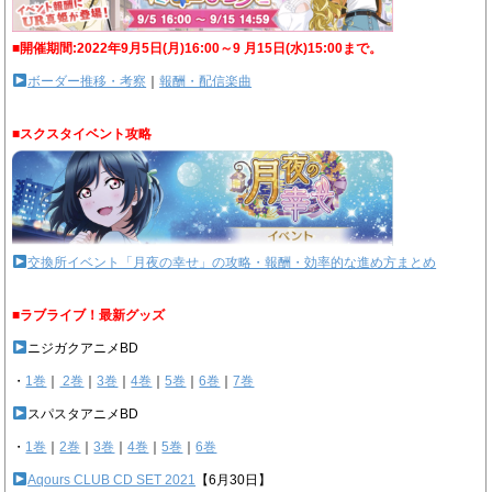
■開催期間:2022年9月5日(月)16:00～9 月15日(水)15:00まで。
ボーダー推移・考察
｜
報酬・配信楽曲
■スクスタイベント攻略
交換所イベント「月夜の幸せ」の攻略・報酬・効率的な進め方まとめ
■ラブライブ！最新グッズ
ニジガクアニメBD
・
1巻
｜
2巻
｜
3巻
｜
4巻
｜
5巻
｜
6巻
｜
7巻
スパスタアニメBD
・
1巻
｜
2巻
｜
3巻
｜
4巻
｜
5巻
｜
6巻
Aqours CLUB CD SET 2021
【6月30日】