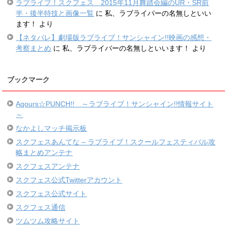
ラブライブ！スクフェス 2015年11月舞踏会編のUR・SR前
半・後半特技と画像一覧
に
私、ラブライバーの名無しといい
ます！
より
【ネタバレ】劇場版ラブライブ！サンシャイン!!映画の感想・
考察まとめ
に
私、ラブライバーの名無しといいます！
より
ブックマーク
Aqours☆PUNCH!! ～ラブライブ！サンシャイン!!情報サイト
～
なかよしマッチ掲示板
スクフェスあんてな – ラブライブ！スクールフェスティバル攻
略まとめアンテナ
スクフェスアンテナ
スクフェス公式Twitterアカウント
スクフェス公式サイト
スクフェス通信
ツムツム攻略サイト