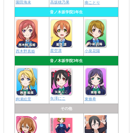
園田海未
高坂穂乃果
南ことり
音ノ木坂学院1年生
星空凛
小泉花陽
西木野真姫
音ノ木坂学院3年生
矢澤にこ
絢瀬絵里
東條希
その他