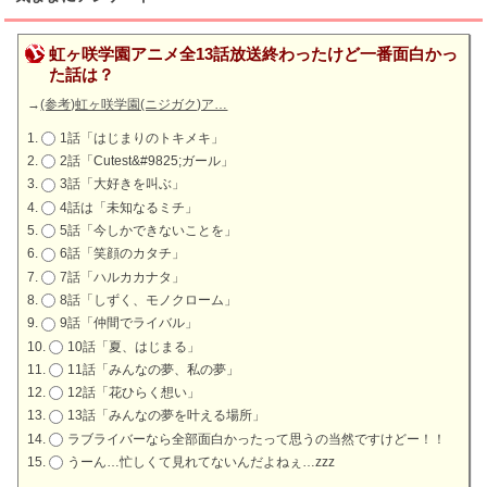
虹ヶ咲学園アニメ全13話放送終わったけど一番面白かっ
た話は？
→
(参考)虹ヶ咲学園(ニジガク)ア…
1話「はじまりのトキメキ」
2話「Cutest&#9825;ガール」
3話「大好きを叫ぶ」
4話は「未知なるミチ」
5話「今しかできないことを」
6話「笑顔のカタチ」
7話「ハルカカナタ」
8話「しずく、モノクローム」
9話「仲間でライバル」
10話「夏、はじまる」
11話「みんなの夢、私の夢」
12話「花ひらく想い」
13話「みんなの夢を叶える場所」
ラブライバーなら全部面白かったって思うの当然ですけどー！！
うーん…忙しくて見れてないんだよねぇ…zzz