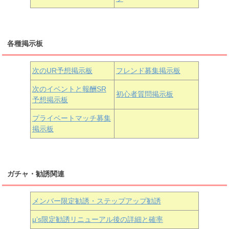
三船栞子
各種掲示板
小原鞠莉
黒澤ダイヤ
松浦果南
虹ヶ咲学園3年生
次のUR予想掲示板
フレンド募集掲示板
次のイベントと報酬SR
初心者質問掲示板
予想掲示板
近江彼方
朝香果林
エマ・ヴェルデ
プライベートマッチ募集
掲示板
ガチャ・勧誘関連
メンバー限定勧誘・ステップアップ勧誘
μ’s限定勧誘リニューアル後の詳細と確率