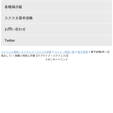
各種掲示板
スクスタ基本攻略
お問い合わせ
Twitter
スクフェス速報｜ラブライブ！スクスタ攻略
>
カード・特技一覧
>
嵐千砂都
>
嵐千砂都UR＜元
気出して♪＞画像と特技と評価【ラブライブ！スクフェス2】
スポンサードリンク