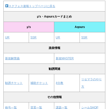
スクフェス速報トップページに戻る
μ’s・Aqoursカードまとめ
μ’s
Aqours
UR
SSR
UR
SSR
楽曲情報
新規解禁曲
新規MASTER
勧誘関連
リセマラのやり
勧誘チケット
補助チケット
4分教
方
その他情報
称号一覧
背景一覧
課題一覧
シールSHOP