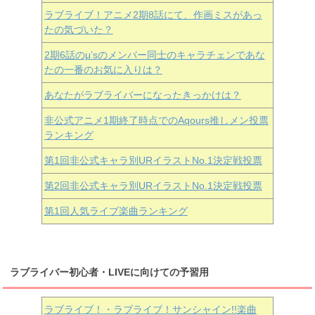
ラブライブ！アニメ2期8話にて、作画ミスがあっ
たの気づいた？
2期6話のμ’sのメンバー同士のキャラチェンであな
たの一番のお気に入りは？
あなたがラブライバーになったきっかけは？
非公式アニメ1期終了時点でのAqours推しメン投票
ランキング
第1回非公式キャラ別URイラストNo.1決定戦投票
第2回非公式キャラ別URイラストNo.1決定戦投票
第1回人気ライブ楽曲ランキング
ラブライバー初心者・LIVEに向けての予習用
ラブライブ！・ラブライブ！サンシャイン!!楽曲