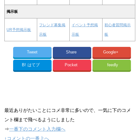
掲示板
フレンド募集掲
イベント予想掲
初心者質問掲示
UR予想掲示板
示板
示板
板
Tweet
Share
Google+
B!
はてブ
Pocket
feedly
最近ありがたいことにコメ非常に多いので、一気に下のコメ
ント欄まで飛べるようにしました
⇒
一番下のコメント入力欄へ
↑コメントの一番上へ