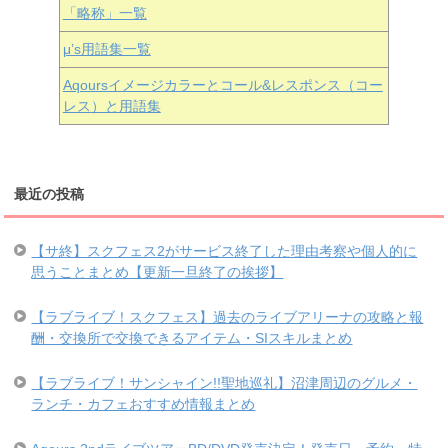
「略称」一覧
μ’s用語集一覧
Aqoursイメージカラーとコール&レスポンス（コー
レス）と用語集
最近の投稿
【サ終】スクフェス2がサービス終了した理由考察や個人的に
思うことまとめ【更新一旦終了の挨拶】
【ラブライブ！スクフェス】過去のライブアリーナの攻略と報
酬・交換所で交換できるアイテム・SIスキルまとめ
【ラブライブ！サンシャイン!!聖地巡礼】沼津周辺のグルメ・
ランチ・カフェおすすめ情報まとめ