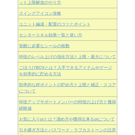
ット上限解放のやり方
スイングアイコン攻略
ユニット編成・配置のコツとポイント
センタースキル効果一覧と使い方
覚醒に必要なシールの枚数
特技のレベル上げの強化方法と上限・最大について
ごほうびBOXとは？入手できるアイテムやゲージ
を効率的に貯める方法
効率的な絆ポイントの貯め方と上限と補正・スコア
について
特技アップサポートメンバーの特技の上げ方と獲得
経験値
お気に入りptとは？溜め方や獲得出来るptについて
引き継ぎ方法とパスワード・ラブカストーンの注意