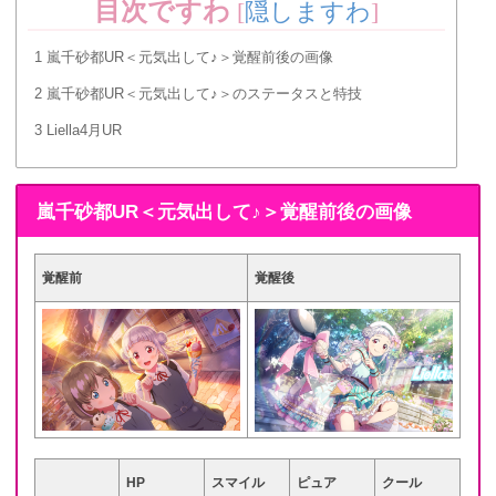
目次ですわ
[
隠しますわ
]
1
嵐千砂都UR＜元気出して♪＞覚醒前後の画像
2
嵐千砂都UR＜元気出して♪＞のステータスと特技
3
Liella4月UR
嵐千砂都UR＜元気出して♪＞覚醒前後の画像
覚醒前
覚醒後
HP
スマイル
ピュア
クール