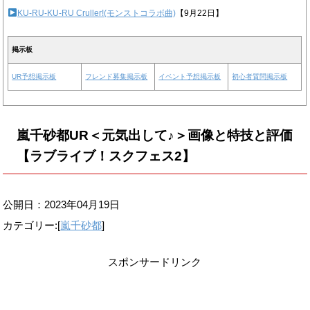
KU-RU-KU-RU Cruller!(モンストコラボ曲)
【9月22日】
掲示板
UR予想掲示板
フレンド募集掲示板
イベント予想掲示板
初心者質問掲示板
嵐千砂都UR＜元気出して♪＞画像と特技と評価
【ラブライブ！スクフェス2】
公開日：
2023年04月19日
カテゴリー:[
嵐千砂都
]
スポンサードリンク