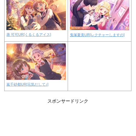
唐 可可UR[くるくるアイス]
鬼塚夏美UR[レクチャーしますの]
嵐千砂都UR[元気だして♪]
スポンサードリンク