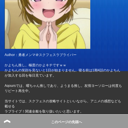
Author：勇者メンマ＠スクフェスラブライバー
かよちん推し。極度のかよキチですｗｗ
かよちんの笑顔を見ないと1日が始まりません。寝る前は1期4話のかよちん
が加入する回を毎日見ています。
Aqoursでは、曜ちゃん推しであり、ようまる推し。友情ヨーソローは何度も
リピート再生中。
当サイトでは、スクフェスの攻略サイトといいながら、アニメの感想なども
載せる
ラブライブ！関連全般を取り扱いたいと思います。
イベントの度にLP漏れを防ぐべく暇さえあればシャンシャンしています
このページの先頭へ
基本的にSR2枚取りを使命として奮闘中