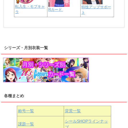
転入生・モブキャ
特技アップサポー
Rカード
ラ
ト
浦の星女学院2年生
虹ヶ咲学園2年生
シリーズ・月別衣装一覧
高海千歌
渡辺曜
桜内梨子
上原歩夢
宮下愛
優木せつ菜
浦の星女学院1年生
虹ヶ咲学園1年生
各種まとめ
国木田花丸
津島善子
黒澤ルビィ
桜坂しずく
中須かすみ
称号一覧
背景一覧
天王寺璃奈
浦の星女学院3年生
シールSHOPラインナッ
課題一覧
プ