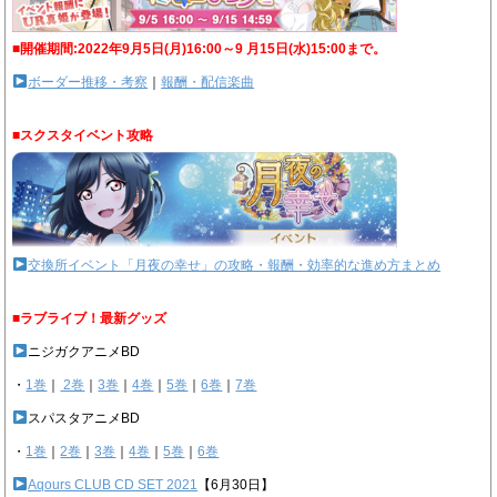
■開催期間:2022年9月5日(月)16:00～9 月15日(水)15:00まで。
ボーダー推移・考察
｜
報酬・配信楽曲
■スクスタイベント攻略
交換所イベント「月夜の幸せ」の攻略・報酬・効率的な進め方まとめ
■ラブライブ！最新グッズ
ニジガクアニメBD
・
1巻
｜
2巻
｜
3巻
｜
4巻
｜
5巻
｜
6巻
｜
7巻
スパスタアニメBD
・
1巻
｜
2巻
｜
3巻
｜
4巻
｜
5巻
｜
6巻
Aqours CLUB CD SET 2021
【6月30日】