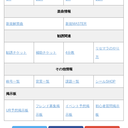
楽曲情報
新規解禁曲
新規MASTER
勧誘関連
リセマラのやり
勧誘チケット
補助チケット
4分教
方
その他情報
称号一覧
背景一覧
課題一覧
シールSHOP
掲示板
フレンド募集掲
イベント予想掲
初心者質問掲示
UR予想掲示板
示板
示板
板