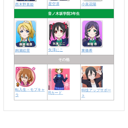
星空凛
小泉花陽
西木野真姫
音ノ木坂学院3年生
矢澤にこ
絢瀬絵里
東條希
その他
転入生・モブキャ
特技アップサポー
Rカード
ラ
ト
浦の星女学院2年生
虹ヶ咲学園2年生