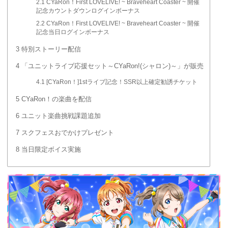
2.1
CYaRon！First LOVELIVE! ~ Braveheart Coaster ~ 開催
記念カウントダウンログインボーナス
2.2
CYaRon！First LOVELIVE! ~ Braveheart Coaster ~ 開催
記念当日ログインボーナス
3
特別ストーリー配信
4
「ユニットライブ応援セット～CYaRon!(シャロン)～」が販売
4.1
[CYaRon！]1stライブ記念！SSR以上確定勧誘チケット
5
CYaRon！の楽曲を配信
6
ユニット楽曲挑戦課題追加
7
スクフェスおでかけプレゼント
8
当日限定ボイス実施