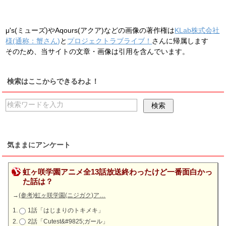
μ's(ミューズ)やAqours(アクア)などの画像の著作権は
KLab株式会社
様(通称：蟹さん)
と
プロジェクトラブライブ！
さんに帰属します
そのため、当サイトの文章・画像は引用を含んでいます。
検索はここからできるわよ！
気ままにアンケート
虹ヶ咲学園アニメ全13話放送終わったけど一番面白かっ
た話は？
→
(参考)虹ヶ咲学園(ニジガク)ア…
1話「はじまりのトキメキ」
2話「Cutest&#9825;ガール」