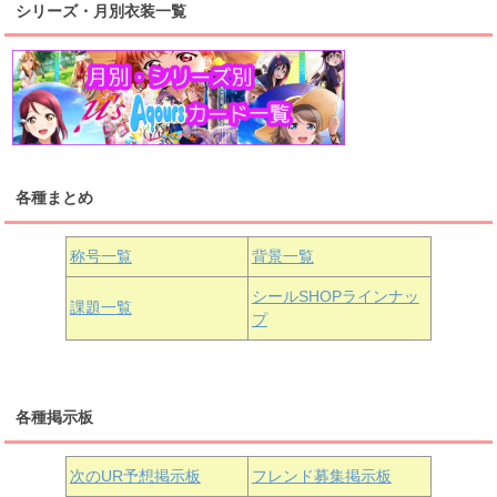
シリーズ・月別衣装一覧
高海千歌
渡辺曜
桜内梨子
上原歩夢
宮下愛
優木せつ菜
浦の星女学院1年生
虹ヶ咲学園1年生
各種まとめ
国木田花丸
津島善子
黒澤ルビィ
桜坂しずく
中須かすみ
称号一覧
背景一覧
天王寺璃奈
浦の星女学院3年生
シールSHOPラインナッ
課題一覧
プ
三船栞子
各種掲示板
小原鞠莉
黒澤ダイヤ
松浦果南
虹ヶ咲学園3年生
次のUR予想掲示板
フレンド募集掲示板