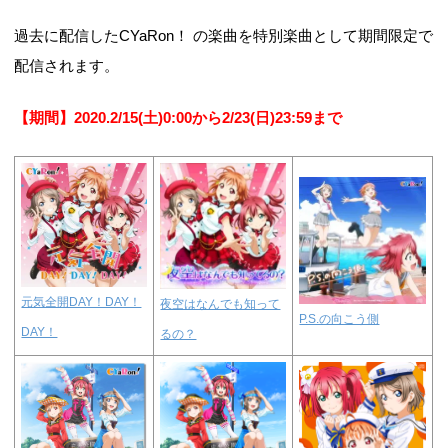
過去に配信したCYaRon！ の楽曲を特別楽曲として期間限定で
配信されます。
【期間】2020.2/15(土)0:00から2/23(日)23:59まで
元気全開DAY！DAY！
夜空はなんでも知って
P.S.の向こう側
DAY！
るの？