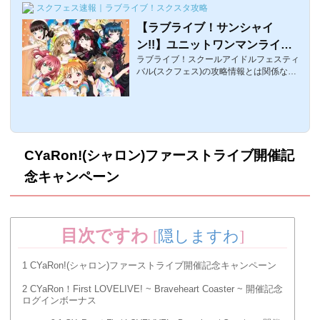
スクフェス速報｜ラブライブ！スクスタ攻略
【ラブライブ！サンシャイ
ン!!】ユニットワンマンライブ2
ラブライブ！スクールアイドルフェスティ
020(UNIT LIVE ADVENTURE)
バル(スクフェス)の攻略情報とは関係ない
のチケット最速情報・日程まと
話題。2019年7月24日の生放送で発表があ
め
ったのですが、ユニット初のワンマンライ
ブ「LOVELIVE! SUNSHINE!! UNIT LIVE A
DVENTURE 2020」が開催されます！ここ
では、「LOVELIVE! SUNSHINE!! UNIT LIV
E ADVENTURE 2020」の最速チケット情
CYaRon!(シャロン)ファーストライブ開催記
報や、会場、日程などについてまとめてい
ます。※3月に行われるはずだったAZALEA
念キャンペーン
のソロライブ、及びその振替公演、そして
5月に行われるはずだった追加公演全て中
止になりました。LOVELIVE! SUNSHINE!!
UNIT LIVE ADVENTUR...
目次ですわ
[
隠しますわ
]
1
CYaRon!(シャロン)ファーストライブ開催記念キャンペーン
2
CYaRon！First LOVELIVE! ~ Braveheart Coaster ~ 開催記念
ログインボーナス