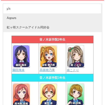
μ's
Aqours
虹ヶ咲スクールアイドル同好会
音ノ木坂学院2年生
園田海未
高坂穂乃果
南ことり
音ノ木坂学院1年生