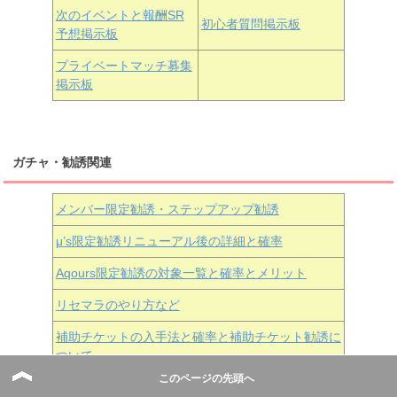
次のイベントと報酬SR
初心者質問掲示板
予想掲示板
近江彼方
朝香果林
エマ・ヴェルデ
プライベートマッチ募集
掲示板
ガチャ・勧誘関連
メンバー限定勧誘・ステップアップ勧誘
μ’s限定勧誘リニューアル後の詳細と確率
Aqours
限定勧誘の対象一覧と確率とメリット
リセマラのやり方など
補助チケットの入手法と確率と補助チケット勧誘に
ついて
このページの先頭へ
勧誘チケットでSR以上は出るのか