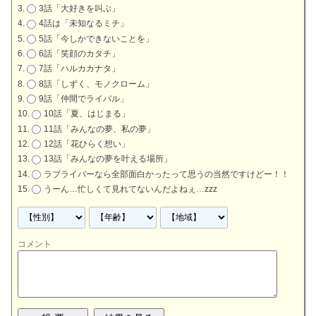
3話「大好きを叫ぶ」
4話は「未知なるミチ」
5話「今しかできないことを」
6話「笑顔のカタチ」
7話「ハルカカナタ」
8話「しずく、モノクローム」
9話「仲間でライバル」
10話「夏、はじまる」
11話「みんなの夢、私の夢」
12話「花ひらく想い」
13話「みんなの夢を叶える場所」
ラブライバーなら全部面白かったって思うの当然ですけどー！！
うーん…忙しくて見れてないんだよねぇ…zzz
コメント