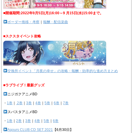
■開催期間:2022年9月5日(月)16:00～9 月15日(水)15:00まで。
ボーダー推移・考察
｜
報酬・配信楽曲
■スクスタイベント攻略
交換所イベント「月夜の幸せ」の攻略・報酬・効率的な進め方まとめ
■ラブライブ！最新グッズ
ニジガクアニメBD
・
1巻
｜
2巻
｜
3巻
｜
4巻
｜
5巻
｜
6巻
｜
7巻
スパスタアニメBD
・
1巻
｜
2巻
｜
3巻
｜
4巻
｜
5巻
｜
6巻
Aqours CLUB CD SET 2021
【6月30日】