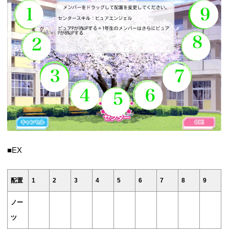
■EX
配置
1
2
3
4
5
6
7
8
9
ノー
ツ