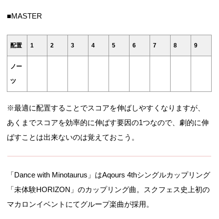
■MASTER
配置
1
2
3
4
5
6
7
8
9
ノー
ツ
※最適に配置することでスコアを伸ばしやすくなりますが、
あくまでスコアを効率的に伸ばす要因の1つなので、劇的に伸
ばすことは出来ないのは覚えておこう。
「Dance with Minotaurus」はAqours 4thシングルカップリング
「未体験HORIZON」のカップリング曲。スクフェス史上初の
マカロンイベントにてグループ楽曲が採用。