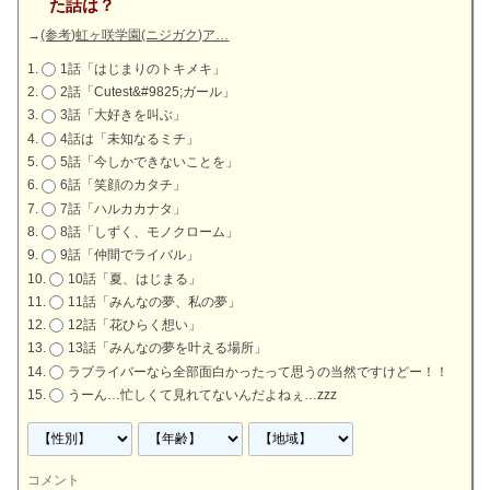
た話は？
→
(参考)虹ヶ咲学園(ニジガク)ア…
1話「はじまりのトキメキ」
2話「Cutest&#9825;ガール」
3話「大好きを叫ぶ」
4話は「未知なるミチ」
5話「今しかできないことを」
6話「笑顔のカタチ」
7話「ハルカカナタ」
8話「しずく、モノクローム」
9話「仲間でライバル」
10話「夏、はじまる」
11話「みんなの夢、私の夢」
12話「花ひらく想い」
13話「みんなの夢を叶える場所」
ラブライバーなら全部面白かったって思うの当然ですけどー！！
うーん…忙しくて見れてないんだよねぇ…zzz
コメント