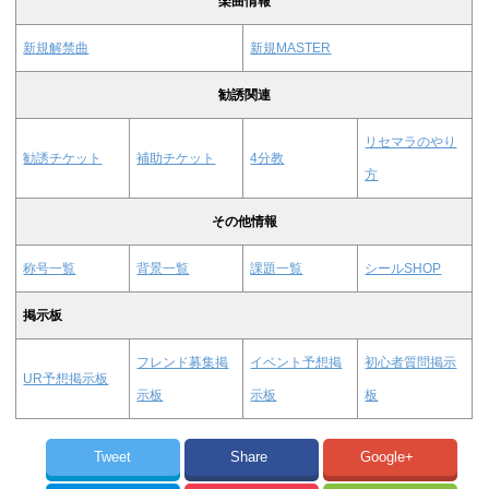
楽曲情報
新規解禁曲
新規MASTER
勧誘関連
リセマラのやり
勧誘チケット
補助チケット
4分教
方
その他情報
称号一覧
背景一覧
課題一覧
シールSHOP
掲示板
フレンド募集掲
イベント予想掲
初心者質問掲示
UR予想掲示板
示板
示板
板
Tweet
Share
Google+