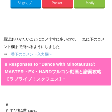
B!
はてブ
Pocket
feedly
最近ありがたいことにコメ非常に多いので、一気に下のコメ
ント欄まで飛べるようにしました
⇒
一番下のコメント入力欄へ
8 Responses to “Dance with Minotaurusの
MASTER・EX・HARDフルコン動画と譜面攻略
【ラブライブ！スクフェス】”
8
むすび丸1世
says: