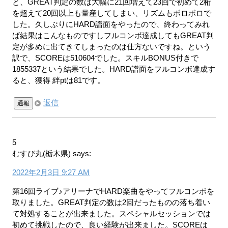
と、GREAT判定の数は大幅に21回増えて23回で初めて2桁
を超えて20回以上も量産してしまい、リズムもボロボロで
した。久しぶりにHARD譜面をやったので、終わってみれ
ば結果はこんなものですしフルコンボ達成してもGREAT判
定が多めに出てきてしまったのは仕方ないですね。という
訳で、SCOREは510604でした。スキルBONUS付きで
1855337という結果でした。HARD譜面をフルコンボ達成す
ると、獲得 絆ptは81です。
返信
通報
5
むすび丸(栃木県)
says:
2022年2月3日 9:27 AM
第16回ライブ♪アリーナでHARD楽曲をやってフルコンボを
取りました。GREAT判定の数は2回だったものの落ち着い
て対処することが出来ました。スペシャルセッションでは
初めて挑戦したので、良い経験が出来ました。SCOREは