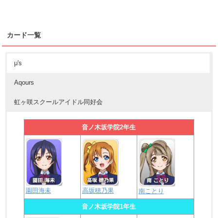
カード一覧
μ's
Aqours
虹ヶ咲スクールアイドル同好会
音ノ木坂学院2年生
園田海未
高坂穂乃果
南ことり
音ノ木坂学院1年生