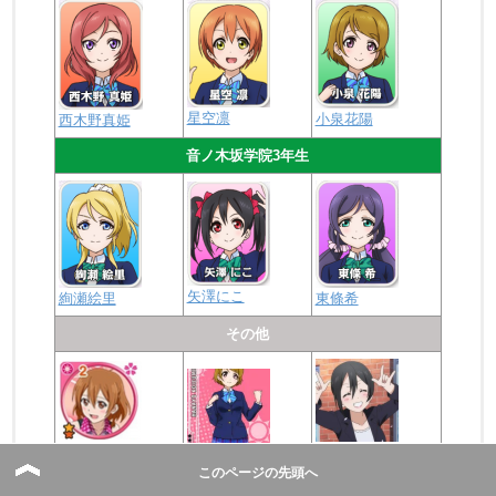
星空凛
小泉花陽
西木野真姫
音ノ木坂学院3年生
矢澤にこ
絢瀬絵里
東條希
その他
転入生・モブキャ
特技アップサポー
Rカード
ラ
このページの先頭へ
ト