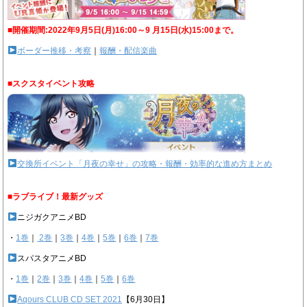
■開催期間:2022年9月5日(月)16:00～9 月15日(水)15:00まで。
ボーダー推移・考察
｜
報酬・配信楽曲
■スクスタイベント攻略
交換所イベント「月夜の幸せ」の攻略・報酬・効率的な進め方まとめ
■ラブライブ！最新グッズ
ニジガクアニメBD
・
1巻
｜
2巻
｜
3巻
｜
4巻
｜
5巻
｜
6巻
｜
7巻
スパスタアニメBD
・
1巻
｜
2巻
｜
3巻
｜
4巻
｜
5巻
｜
6巻
Aqours CLUB CD SET 2021
【6月30日】