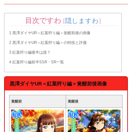
目次ですわ
[
隠しますわ
]
1
黒澤ダイヤUR＜紅葉狩り編＞覚醒前後の画像
2
黒澤ダイヤUR＜紅葉狩り編＞の特技と評価
3
紅葉狩り編後半は誰？
4
紅葉狩り編前半SSR・SR一覧
黒澤ダイヤUR＜紅葉狩り編＞覚醒前後画像
覚醒前
覚醒後