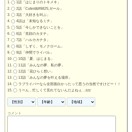
1話「はじまりのトキメキ」
2話「Cutest&#9825;ガール」
3話「大好きを叫ぶ」
4話は「未知なるミチ」
5話「今しかできないことを」
6話「笑顔のカタチ」
7話「ハルカカナタ」
8話「しずく、モノクローム」
9話「仲間でライバル」
10話「夏、はじまる」
11話「みんなの夢、私の夢」
12話「花ひらく想い」
13話「みんなの夢を叶える場所」
ラブライバーなら全部面白かったって思うの当然ですけどー！！
うーん…忙しくて見れてないんだよねぇ…zzz
コメント