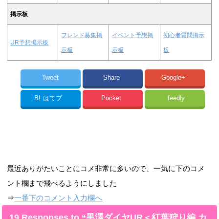
掲示板
フレンド募集掲
イベント予想掲
初心者質問掲示
UR予想掲示板
示板
示板
板
Tweet
Share
Google+
B!
はてブ
Pocket
feedly
最近ありがたいことにコメ非常に多いので、一気に下のコメ
ント欄まで飛べるようにしました
⇒
一番下のコメント入力欄へ
19 Responses to “黒澤ダイヤUR＜紅葉狩り編 カ