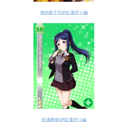
桜内梨子SSR紅葉狩り編
松浦果南SR紅葉狩り編