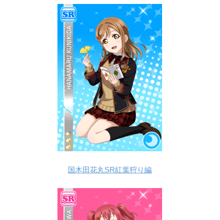
国木田花丸SR紅葉狩り編