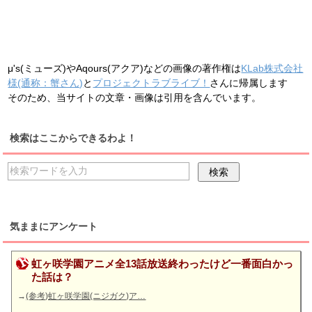
μ's(ミューズ)やAqours(アクア)などの画像の著作権は
KLab株式会社
様(通称：蟹さん)
と
プロジェクトラブライブ！
さんに帰属します
そのため、当サイトの文章・画像は引用を含んでいます。
検索はここからできるわよ！
気ままにアンケート
虹ヶ咲学園アニメ全13話放送終わったけど一番面白かっ
た話は？
→
(参考)虹ヶ咲学園(ニジガク)ア…