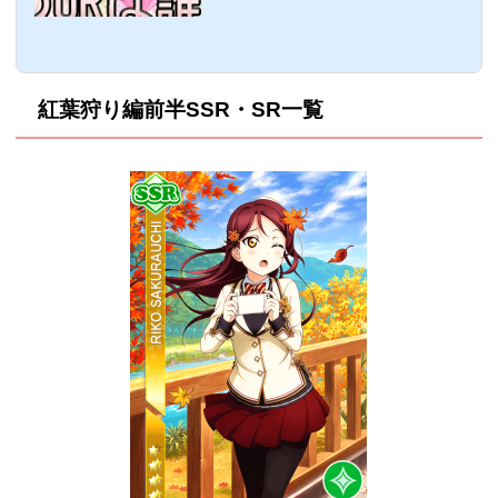
とが恒例となっているのは多分スクフェス
をシャンシャンしているラブライバーなら
既にご存知のはず。μ'sは月1回のペース、
Aqoursは月2回のペースで追加されていく
のですが、次のURは誰が登場するのでし
紅葉狩り編前半SSR・SR一覧
ょうか？ここでは、次に追加されるであろ
う、UR/SSRの予想ページになります。※
コメント量が増えてきたのでまた新しく作
成しました。以降の予想コメントは以下の
リンクでお願いします。μ's・Aqoursの画
像...