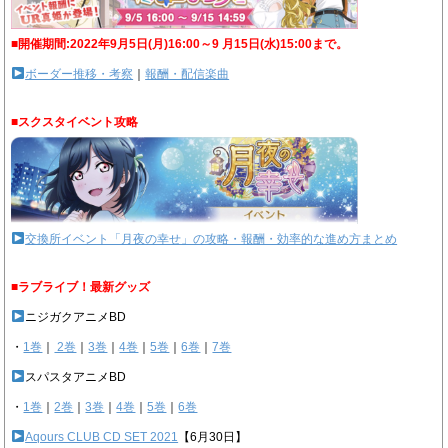
■開催期間:2022年9月5日(月)16:00～9 月15日(水)15:00まで。
ボーダー推移・考察
｜
報酬・配信楽曲
■スクスタイベント攻略
交換所イベント「月夜の幸せ」の攻略・報酬・効率的な進め方まとめ
■ラブライブ！最新グッズ
ニジガクアニメBD
・
1巻
｜
2巻
｜
3巻
｜
4巻
｜
5巻
｜
6巻
｜
7巻
スパスタアニメBD
・
1巻
｜
2巻
｜
3巻
｜
4巻
｜
5巻
｜
6巻
Aqours CLUB CD SET 2021
【6月30日】