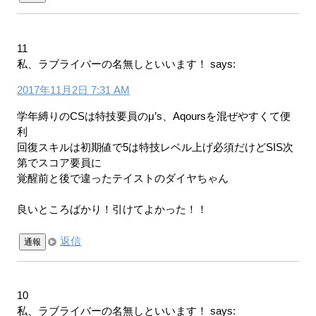
11
私、ラブライバーの名無しといいます！
says:
2017年11月2日 7:31 AM
学年縛りのCSは特技要員のμ’s、Aqoursを混ぜやすくて便
利
回復スキルは初期値で5は特技レベル上げ必須だけどSIS次
第でスコア要員に
覚醒前と後で違ったテイストのダイヤちゃん
良いところばかり！引けてよかった！！
返信
通報
10
私、ラブライバーの名無しといいます！
says: