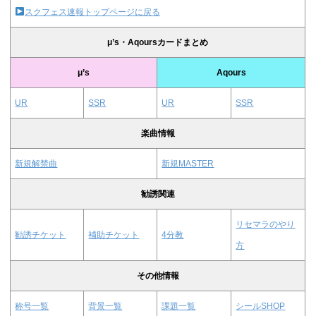
スクフェス速報トップページに戻る
μ’s・Aqoursカードまとめ
μ’s
Aqours
UR
SSR
UR
SSR
楽曲情報
新規解禁曲
新規MASTER
勧誘関連
リセマラのやり
勧誘チケット
補助チケット
4分教
方
その他情報
称号一覧
背景一覧
課題一覧
シールSHOP