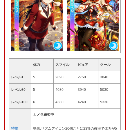
体力
スマイル
ピュア
クール
レベル1
5
2890
2750
3840
レベル80
5
4080
3940
5030
レベル100
6
4380
4240
5330
カメラ練習中
特技
効果:リズムアイコン20個ごとに23%の確率で体力が5