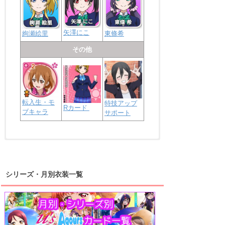
矢澤にこ
絢瀬絵里
東條希
その他
転入生・モ
特技アップ
Rカード
ブキャラ
サポート
浦の星女学院2年生
虹ヶ咲学園2年生
シリーズ・月別衣装一覧
高海千歌
渡辺曜
桜内梨子
上原歩夢
宮下愛
優木せつ菜
浦の星女学院1年生
虹ヶ咲学園1年生