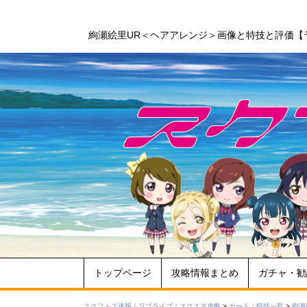
絢瀬絵里UR＜ヘアアレンジ＞画像と特技と評価【
トップページ
攻略情報まとめ
ガチャ・勧
スクフェス速報｜ラブライブ！スクスタ攻略
>
カード・特技一覧
>
絢瀬