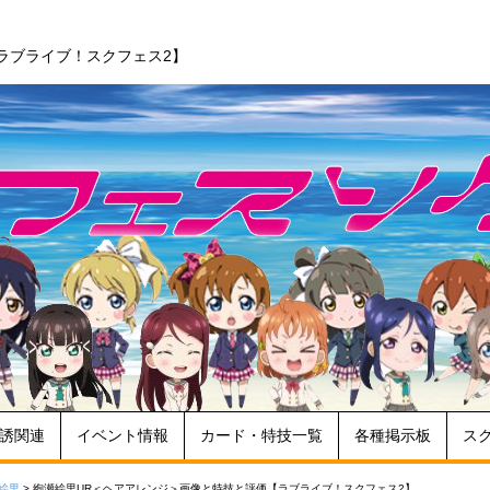
ラブライブ！スクフェス2】
誘関連
イベント情報
カード・特技一覧
各種掲示板
ス
絵里
>
絢瀬絵里UR＜ヘアアレンジ＞画像と特技と評価【ラブライブ！スクフェス2】