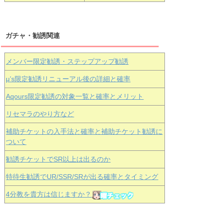
ガチャ・勧誘関連
メンバー限定勧誘・ステップアップ勧誘
μ’s限定勧誘リニューアル後の詳細と確率
Aqours
限定勧誘の対象一覧と確率とメリット
リセマラのやり方など
補助チケットの入手法と確率と補助チケット勧誘に
ついて
勧誘チケットでSR以上は出るのか
特待生勧誘でUR/SSR/SRが出る確率とタイミング
4分教を貴方は信じますか？