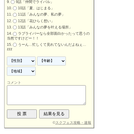
9話「仲間でライバル」
10話「夏、はじまる」
11話「みんなの夢、私の夢」
12話「花ひらく想い」
13話「みんなの夢を叶える場所」
ラブライバーなら全部面白かったって思うの
当然ですけどー！！
うーん…忙しくて見れてないんだよねぇ…
zzz
コメント
©
スクフェス攻略・速報