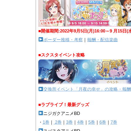
■開催期間:2022年9月5日(月)16:00～9 月15日(
ボーダー推移・考察
｜
報酬・配信楽曲
■スクスタイベント攻略
交換所イベント「月夜の幸せ」の攻略・報酬
■ラブライブ！最新グッズ
ニジガクアニメBD
・
1巻
｜
2巻
｜
3巻
｜
4巻
｜
5巻
｜
6巻
｜
7巻
スパスタアニメBD