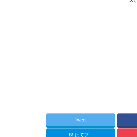
ス
Tweet
B!
はてブ