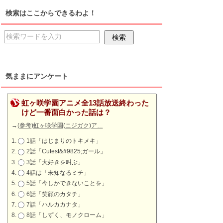
検索はここからできるわよ！
気ままにアンケート
虹ヶ咲学園アニメ全13話放送終わった
けど一番面白かった話は？
→
(参考)虹ヶ咲学園(ニジガク)ア…
1話「はじまりのトキメキ」
2話「Cutest&#9825;ガール」
3話「大好きを叫ぶ」
4話は「未知なるミチ」
5話「今しかできないことを」
6話「笑顔のカタチ」
7話「ハルカカナタ」
8話「しずく、モノクローム」