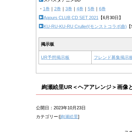
・
1巻
｜
2巻
｜
3巻
｜
4巻
｜
5巻
｜
6巻
Aqours CLUB CD SET 2021
【6月30日】
KU-RU-KU-RU Cruller!(モンストコラボ曲)
【
掲示板
UR予想掲示板
フレンド募集掲示
絢瀬絵里UR＜ヘアアレンジ＞画像
公開日：
2023年10月23日
カテゴリー:[
絢瀬絵里
]