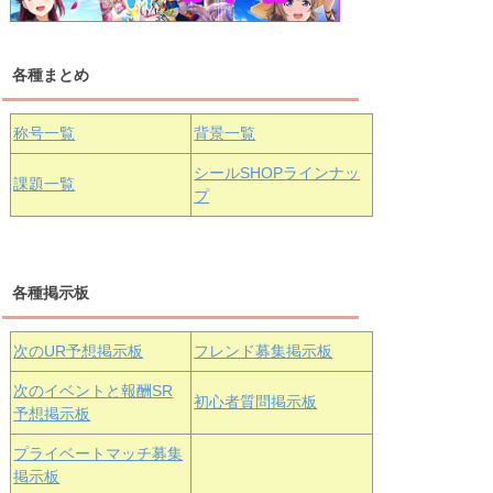
各種まとめ
国木田花丸
津島善子
黒澤ルビィ
桜坂しずく
中須かすみ
称号一覧
背景一覧
天王寺璃奈
浦の星女学院3年生
シールSHOPラインナッ
課題一覧
プ
三船栞子
各種掲示板
小原鞠莉
黒澤ダイヤ
松浦果南
虹ヶ咲学園3年生
次のUR予想掲示板
フレンド募集掲示板
次のイベントと報酬SR
初心者質問掲示板
予想掲示板
エマ・ヴェ
近江彼方
朝香果林
プライベートマッチ募集
ルデ
掲示板