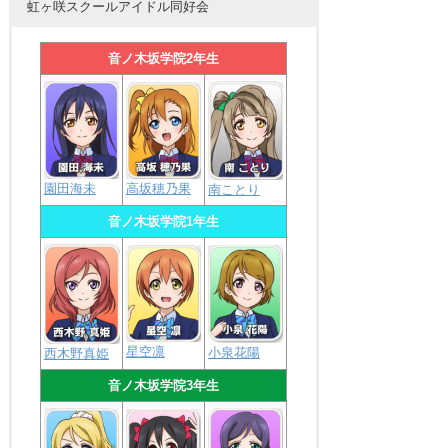
虹ヶ咲スクールアイドル同好会
音ノ木坂学院2年生
園田海未
高坂穂乃果
南ことり
音ノ木坂学院1年生
星空凛
小泉花陽
西木野真姫
音ノ木坂学院3年生