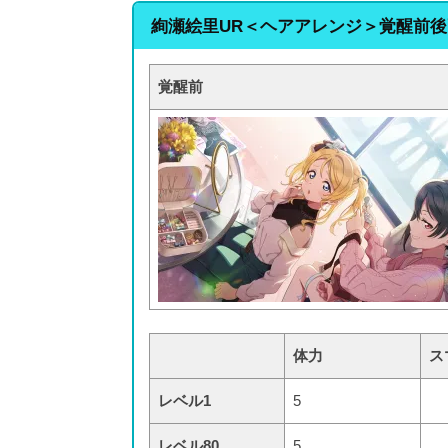
絢瀬絵里UR＜ヘアアレンジ＞覚醒前後
覚醒前
体力
ス
レベル1
5
レベル80
5