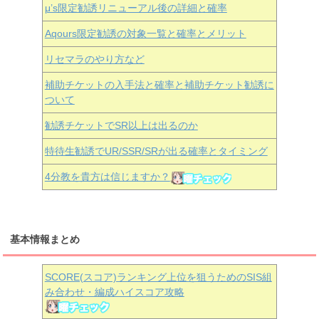
μ’s限定勧誘リニューアル後の詳細と確率
Aqours
限定勧誘の対象一覧と確率とメリット
リセマラのやり方など
補助チケットの入手法と確率と補助チケット勧誘に
ついて
勧誘チケットでSR以上は出るのか
特待生勧誘でUR/SSR/SRが出る確率とタイミング
4分教を貴方は信じますか？
基本情報まとめ
SCORE(スコア)ランキング上位を狙うためのSIS組
み合わせ・編成ハイスコア攻略