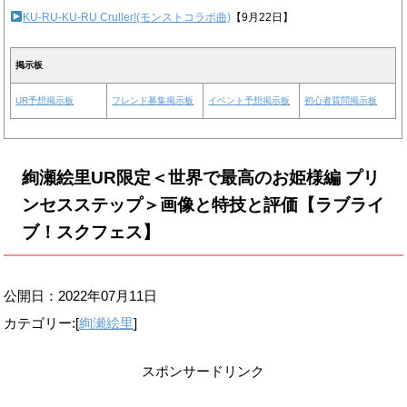
KU-RU-KU-RU Cruller!(モンストコラボ曲)
【9月22日】
掲示板
UR予想掲示板
フレンド募集掲示板
イベント予想掲示板
初心者質問掲示板
絢瀬絵里UR限定＜世界で最高のお姫様編 プリ
ンセスステップ＞画像と特技と評価【ラブライ
ブ！スクフェス】
公開日：
2022年07月11日
カテゴリー:[
絢瀬絵里
]
スポンサードリンク