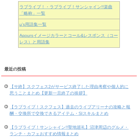
ラブライブ！・ラブライブ！サンシャイン!!楽曲
「略称」一覧
μ’s用語集一覧
Aqoursイメージカラーとコール&レスポンス（コー
レス）と用語集
最近の投稿
【サ終】スクフェス2がサービス終了した理由考察や個人的に
思うことまとめ【更新一旦終了の挨拶】
【ラブライブ！スクフェス】過去のライブアリーナの攻略と報
酬・交換所で交換できるアイテム・SIスキルまとめ
【ラブライブ！サンシャイン!!聖地巡礼】沼津周辺のグルメ・
ランチ・カフェおすすめ情報まとめ