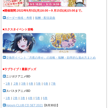
■開催期間:2022年9月5日(月)16:00～9 月15日(水)15:00まで。
ボーダー推移・考察
｜
報酬・配信楽曲
■スクスタイベント攻略
交換所イベント「月夜の幸せ」の攻略・報酬・効率的な進め方まとめ
■ラブライブ！最新グッズ
ニジガクアニメBD
・
1巻
｜
2巻
｜
3巻
｜
4巻
｜
5巻
｜
6巻
｜
7巻
スパスタアニメBD
・
1巻
｜
2巻
｜
3巻
｜
4巻
｜
5巻
｜
6巻
Aqours CLUB CD SET 2021
【6月30日】