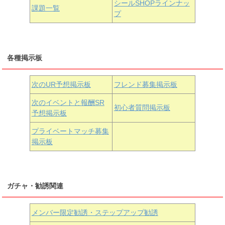
シールSHOPラインナッ
課題一覧
プ
三船栞子
各種掲示板
小原鞠莉
黒澤ダイヤ
松浦果南
虹ヶ咲学園3年生
次のUR予想掲示板
フレンド募集掲示板
次のイベントと報酬SR
初心者質問掲示板
予想掲示板
近江彼方
朝香果林
エマ・ヴェルデ
プライベートマッチ募集
掲示板
ガチャ・勧誘関連
メンバー限定勧誘・ステップアップ勧誘