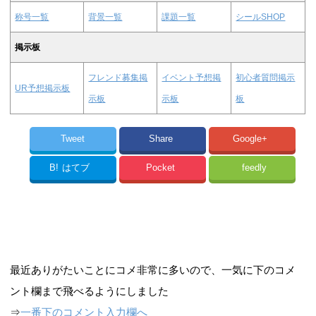
称号一覧
背景一覧
課題一覧
シールSHOP
掲示板
フレンド募集掲
イベント予想掲
初心者質問掲示
UR予想掲示板
示板
示板
板
Tweet
Share
Google+
B!
はてブ
Pocket
feedly
最近ありがたいことにコメ非常に多いので、一気に下のコメ
ント欄まで飛べるようにしました
⇒
一番下のコメント入力欄へ