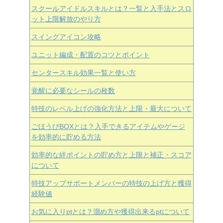
スクールアイドルスキルとは？一覧と入手法とスロ
ット上限解放のやり方
スイングアイコン攻略
ユニット編成・配置のコツとポイント
センタースキル効果一覧と使い方
覚醒に必要なシールの枚数
特技のレベル上げの強化方法と上限・最大について
ごほうびBOXとは？入手できるアイテムやゲージ
を効率的に貯める方法
効率的な絆ポイントの貯め方と上限と補正・スコア
について
特技アップサポートメンバーの特技の上げ方と獲得
経験値
お気に入りptとは？溜め方や獲得出来るptについて