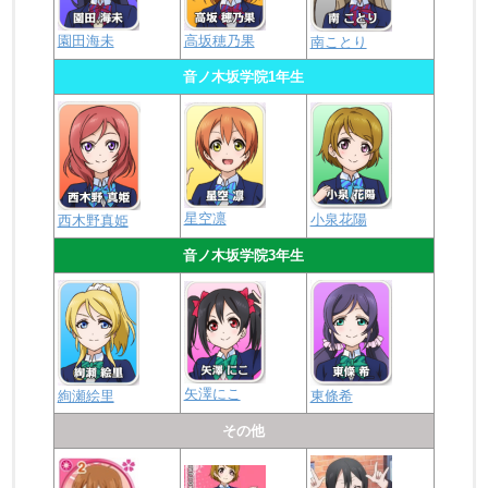
園田海未
高坂穂乃果
南ことり
音ノ木坂学院1年生
星空凛
小泉花陽
西木野真姫
音ノ木坂学院3年生
矢澤にこ
絢瀬絵里
東條希
その他