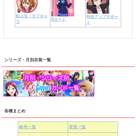
転入生・モブキャ
特技アップサポー
Rカード
ラ
ト
浦の星女学院2年生
虹ヶ咲学園2年生
シリーズ・月別衣装一覧
高海千歌
渡辺曜
桜内梨子
上原歩夢
宮下愛
優木せつ菜
浦の星女学院1年生
虹ヶ咲学園1年生
各種まとめ
国木田花丸
津島善子
黒澤ルビィ
桜坂しずく
中須かすみ
称号一覧
背景一覧
天王寺璃奈
浦の星女学院3年生