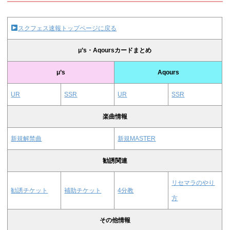
スクフェス速報トップページに戻る
μ’s・Aqoursカードまとめ
μ’s
Aqours
UR
SSR
UR
SSR
楽曲情報
新規解禁曲
新規MASTER
勧誘関連
リセマラのやり
勧誘チケット
補助チケット
4分教
方
その他情報