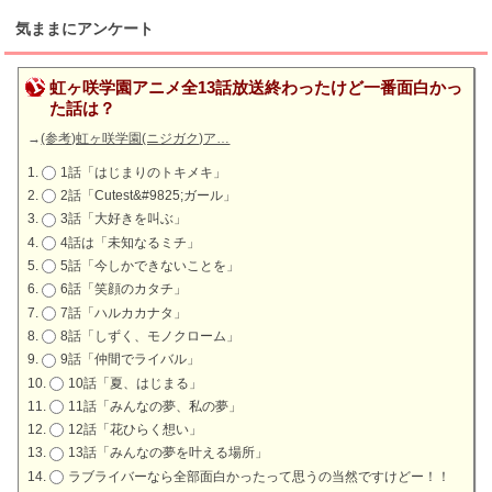
気ままにアンケート
虹ヶ咲学園アニメ全13話放送終わったけど一番面白かっ
た話は？
→
(参考)虹ヶ咲学園(ニジガク)ア…
1話「はじまりのトキメキ」
2話「Cutest&#9825;ガール」
3話「大好きを叫ぶ」
4話は「未知なるミチ」
5話「今しかできないことを」
6話「笑顔のカタチ」
7話「ハルカカナタ」
8話「しずく、モノクローム」
9話「仲間でライバル」
10話「夏、はじまる」
11話「みんなの夢、私の夢」
12話「花ひらく想い」
13話「みんなの夢を叶える場所」
ラブライバーなら全部面白かったって思うの当然ですけどー！！