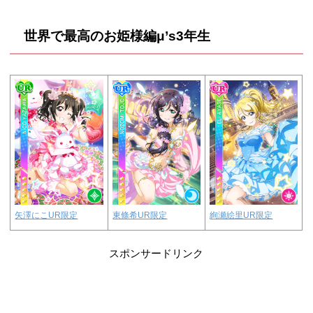
世界で最高のお姫様編μ’s3年生
東條希UR限定
絢瀬絵里UR限定
矢澤にこUR限定
スポンサードリンク