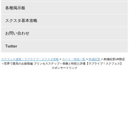
各種掲示板
スクスタ基本攻略
お問い合わせ
Twitter
スクフェス速報｜ラブライブ！スクスタ攻略
>
カード・特技一覧
>
絢瀬絵里
>
絢瀬絵里UR限定
＜世界で最高のお姫様編 プリンセスステップ＞画像と特技と評価【ラブライブ！スクフェス】
スポンサードリンク