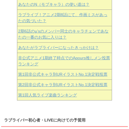
あなたのN（モブキャラ）の使い道は？
ラブライブ！アニメ2期8話にて、作画ミスがあっ
たの気づいた？
2期6話のμ’sのメンバー同士のキャラチェンであな
たの一番のお気に入りは？
あなたがラブライバーになったきっかけは？
非公式アニメ1期終了時点でのAqours推しメン投票
ランキング
第1回非公式キャラ別URイラストNo.1決定戦投票
第2回非公式キャラ別URイラストNo.1決定戦投票
第1回人気ライブ楽曲ランキング
ラブライバー初心者・LIVEに向けての予習用