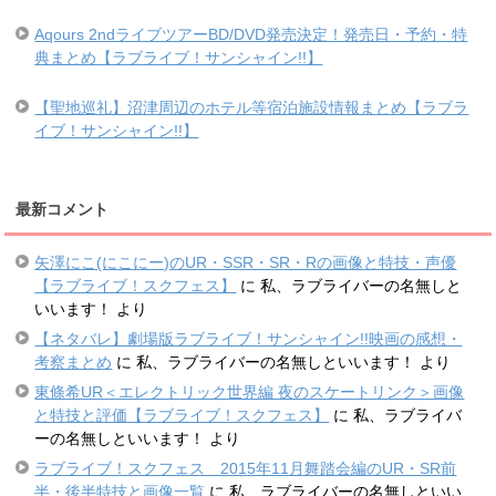
Aqours 2ndライブツアーBD/DVD発売決定！発売日・予約・特
典まとめ【ラブライブ！サンシャイン!!】
【聖地巡礼】沼津周辺のホテル等宿泊施設情報まとめ【ラブラ
イブ！サンシャイン!!】
最新コメント
矢澤にこ(にこにー)のUR・SSR・SR・Rの画像と特技・声優
【ラブライブ！スクフェス】
に
私、ラブライバーの名無しと
いいます！
より
【ネタバレ】劇場版ラブライブ！サンシャイン!!映画の感想・
考察まとめ
に
私、ラブライバーの名無しといいます！
より
東條希UR＜エレクトリック世界編 夜のスケートリンク＞画像
と特技と評価【ラブライブ！スクフェス】
に
私、ラブライバ
ーの名無しといいます！
より
ラブライブ！スクフェス 2015年11月舞踏会編のUR・SR前
半・後半特技と画像一覧
に
私、ラブライバーの名無しといい