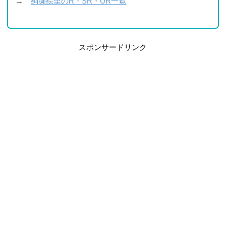
→
絢瀬絵里のR・SR・UR一覧
スポンサードリンク