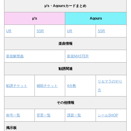
μ’s・Aqoursカードまとめ
μ’s
Aqours
UR
SSR
UR
SSR
楽曲情報
新規解禁曲
新規MASTER
勧誘関連
リセマラのやり
勧誘チケット
補助チケット
4分教
方
その他情報
称号一覧
背景一覧
課題一覧
シールSHOP
掲示板