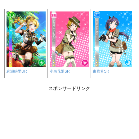
絢瀬絵里UR
小泉花陽SR
東條希SR
スポンサードリンク