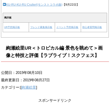
KU-RU-KU-RU Cruller!(モンストコラボ曲)
【9月22日】
掲示板
UR予想掲示板
フレンド募集掲示板
イベント予想掲示板
初心者質問掲示板
絢瀬絵里UR＜トロピカル編 景色を眺めて＞画
像と特技と評価【ラブライブ！スクフェス】
公開日：2019年08月10日
最終更新日：
2019年08月27日
カテゴリー:[
絢瀬絵里
]
スポンサードリンク