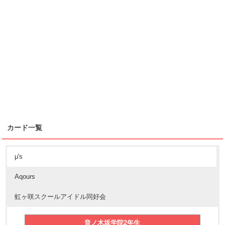
カード一覧
μ's
Aqours
虹ヶ咲スクールアイドル同好会
音ノ木坂学院2年生