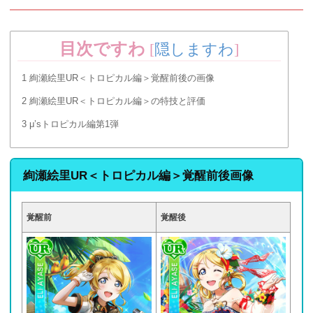
目次ですわ
[
隠しますわ
]
1
絢瀬絵里UR＜トロピカル編＞覚醒前後の画像
2
絢瀬絵里UR＜トロピカル編＞の特技と評価
3
μ’sトロピカル編第1弾
絢瀬絵里UR＜トロピカル編＞覚醒前後画像
覚醒前
覚醒後