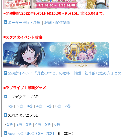
■開催期間:2022年9月5日(月)16:00～9 月15日(水)15:00まで。
ボーダー推移・考察
｜
報酬・配信楽曲
■スクスタイベント攻略
交換所イベント「月夜の幸せ」の攻略・報酬・効率的な進め方まとめ
■ラブライブ！最新グッズ
ニジガクアニメBD
・
1巻
｜
2巻
｜
3巻
｜
4巻
｜
5巻
｜
6巻
｜
7巻
スパスタアニメBD
・
1巻
｜
2巻
｜
3巻
｜
4巻
｜
5巻
｜
6巻
Aqours CLUB CD SET 2021
【6月30日】