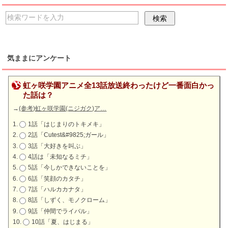
気ままにアンケート
虹ヶ咲学園アニメ全13話放送終わったけど一番面白かっ
た話は？
→
(参考)虹ヶ咲学園(ニジガク)ア…
1話「はじまりのトキメキ」
2話「Cutest&#9825;ガール」
3話「大好きを叫ぶ」
4話は「未知なるミチ」
5話「今しかできないことを」
6話「笑顔のカタチ」
7話「ハルカカナタ」
8話「しずく、モノクローム」
9話「仲間でライバル」
10話「夏、はじまる」