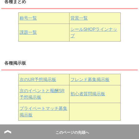
各種まとめ
国木田花丸
津島善子
黒澤ルビィ
桜坂しずく
中須かすみ
称号一覧
背景一覧
天王寺璃奈
浦の星女学院3年生
シールSHOPラインナッ
課題一覧
プ
三船栞子
各種掲示板
小原鞠莉
黒澤ダイヤ
松浦果南
虹ヶ咲学園3年生
次のUR予想掲示板
フレンド募集掲示板
次のイベントと報酬SR
初心者質問掲示板
予想掲示板
近江彼方
朝香果林
エマ・ヴェルデ
プライベートマッチ募集
掲示板
このページの先頭へ