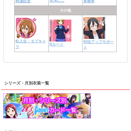
矢澤にこ
絢瀬絵里
東條希
その他
転入生・モブキャ
特技アップサポー
Rカード
ラ
ト
浦の星女学院2年生
虹ヶ咲学園2年生
シリーズ・月別衣装一覧
高海千歌
渡辺曜
桜内梨子
上原歩夢
宮下愛
優木せつ菜
浦の星女学院1年生
虹ヶ咲学園1年生