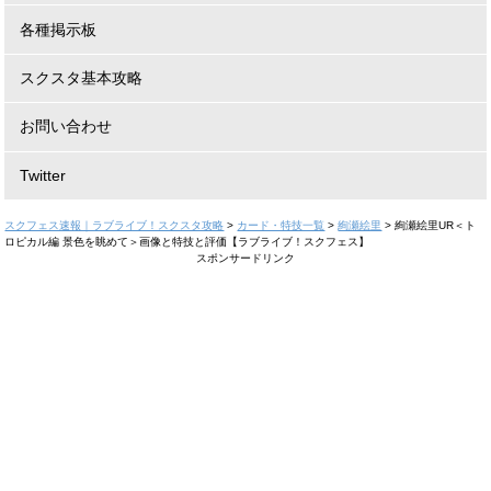
各種掲示板
スクスタ基本攻略
お問い合わせ
Twitter
スクフェス速報｜ラブライブ！スクスタ攻略
>
カード・特技一覧
>
絢瀬絵里
>
絢瀬絵里UR＜ト
ロピカル編 景色を眺めて＞画像と特技と評価【ラブライブ！スクフェス】
スポンサードリンク