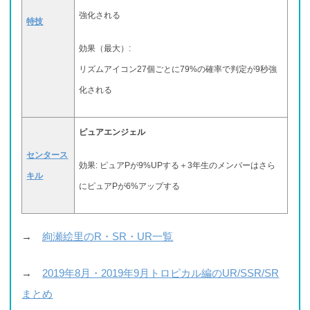
強化される
特技
効果（最大）:
リズムアイコン27個ごとに79%の確率で判定が9秒強
化される
ピュアエンジェル
センタース
効果: ピュアPが9%UPする＋3年生のメンバーはさら
キル
にピュアPが6%アップする
→
絢瀬絵里のR・SR・UR一覧
→
2019年8月・2019年9月トロピカル編のUR/SSR/SR
まとめ