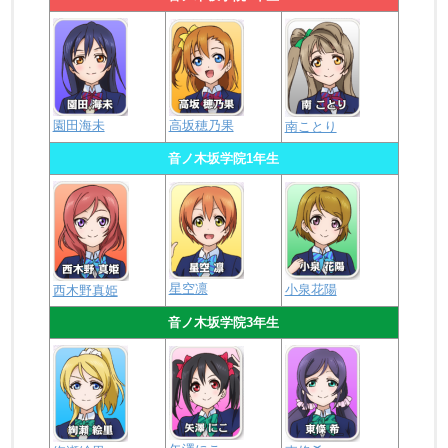
園田海未
高坂穂乃果
南ことり
音ノ木坂学院1年生
星空凛
小泉花陽
西木野真姫
音ノ木坂学院3年生