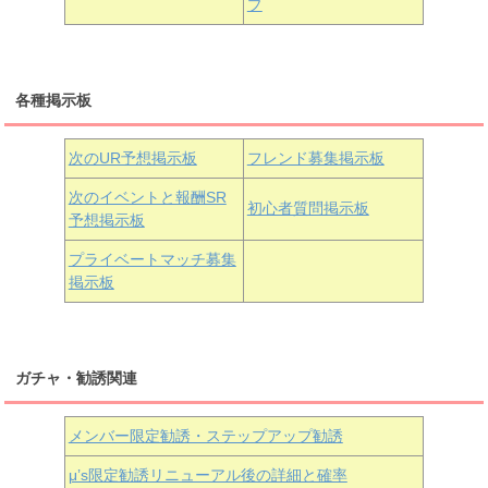
プ
三船栞子
各種掲示板
小原鞠莉
黒澤ダイヤ
松浦果南
虹ヶ咲学園3年生
次のUR予想掲示板
フレンド募集掲示板
次のイベントと報酬SR
初心者質問掲示板
予想掲示板
近江彼方
朝香果林
エマ・ヴェルデ
プライベートマッチ募集
掲示板
ガチャ・勧誘関連
メンバー限定勧誘・ステップアップ勧誘
μ’s限定勧誘リニューアル後の詳細と確率