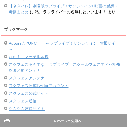
【ネタバレ】劇場版ラブライブ！サンシャイン!!映画の感想・
考察まとめ
に
私、ラブライバーの名無しといいます！
より
ブックマーク
Aqours☆PUNCH!! ～ラブライブ！サンシャイン!!情報サイト
～
なかよしマッチ掲示板
スクフェスあんてな – ラブライブ！スクールフェスティバル攻
略まとめアンテナ
スクフェスアンテナ
スクフェス公式Twitterアカウント
スクフェス公式サイト
スクフェス通信
ツムツム攻略サイト
このページの先頭へ