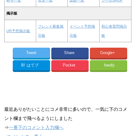
称号一覧
背景一覧
課題一覧
シールSHOP
掲示板
フレンド募集掲
イベント予想掲
初心者質問掲示
UR予想掲示板
示板
示板
板
Tweet
Share
Google+
B!
はてブ
Pocket
feedly
最近ありがたいことにコメ非常に多いので、一気に下のコメ
ント欄まで飛べるようにしました
⇒
一番下のコメント入力欄へ