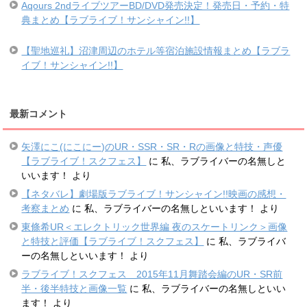
Aqours 2ndライブツアーBD/DVD発売決定！発売日・予約・特
典まとめ【ラブライブ！サンシャイン!!】
【聖地巡礼】沼津周辺のホテル等宿泊施設情報まとめ【ラブラ
イブ！サンシャイン!!】
最新コメント
矢澤にこ(にこにー)のUR・SSR・SR・Rの画像と特技・声優
【ラブライブ！スクフェス】
に
私、ラブライバーの名無しと
いいます！
より
【ネタバレ】劇場版ラブライブ！サンシャイン!!映画の感想・
考察まとめ
に
私、ラブライバーの名無しといいます！
より
東條希UR＜エレクトリック世界編 夜のスケートリンク＞画像
と特技と評価【ラブライブ！スクフェス】
に
私、ラブライバ
ーの名無しといいます！
より
ラブライブ！スクフェス 2015年11月舞踏会編のUR・SR前
半・後半特技と画像一覧
に
私、ラブライバーの名無しといい
ます！
より