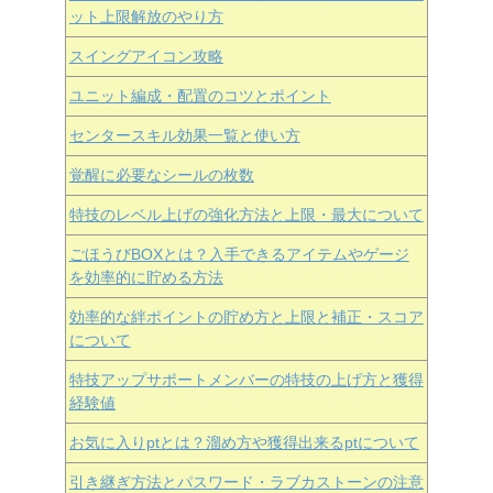
ット上限解放のやり方
スイングアイコン攻略
ユニット編成・配置のコツとポイント
センタースキル効果一覧と使い方
覚醒に必要なシールの枚数
特技のレベル上げの強化方法と上限・最大について
ごほうびBOXとは？入手できるアイテムやゲージ
を効率的に貯める方法
効率的な絆ポイントの貯め方と上限と補正・スコア
について
特技アップサポートメンバーの特技の上げ方と獲得
経験値
お気に入りptとは？溜め方や獲得出来るptについて
引き継ぎ方法とパスワード・ラブカストーンの注意