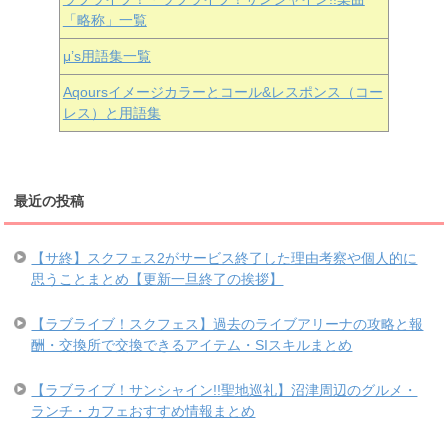
「略称」一覧
μ’s用語集一覧
Aqoursイメージカラーとコール&レスポンス（コー
レス）と用語集
最近の投稿
【サ終】スクフェス2がサービス終了した理由考察や個人的に
思うことまとめ【更新一旦終了の挨拶】
【ラブライブ！スクフェス】過去のライブアリーナの攻略と報
酬・交換所で交換できるアイテム・SIスキルまとめ
【ラブライブ！サンシャイン!!聖地巡礼】沼津周辺のグルメ・
ランチ・カフェおすすめ情報まとめ