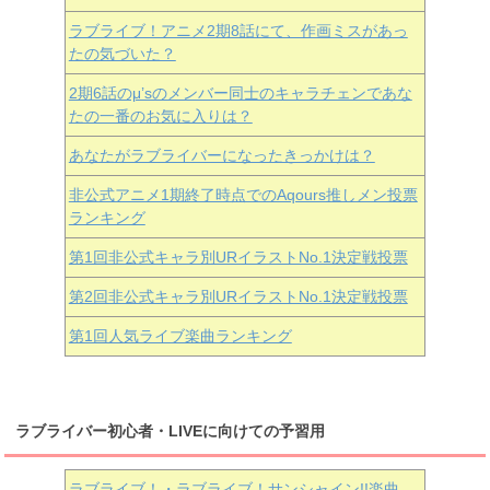
ラブライブ！アニメ2期8話にて、作画ミスがあっ
たの気づいた？
2期6話のμ’sのメンバー同士のキャラチェンであな
たの一番のお気に入りは？
あなたがラブライバーになったきっかけは？
非公式アニメ1期終了時点でのAqours推しメン投票
ランキング
第1回非公式キャラ別URイラストNo.1決定戦投票
第2回非公式キャラ別URイラストNo.1決定戦投票
第1回人気ライブ楽曲ランキング
ラブライバー初心者・LIVEに向けての予習用
ラブライブ！・ラブライブ！サンシャイン!!楽曲