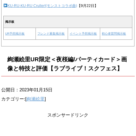
KU-RU-KU-RU Cruller!(モンストコラボ曲)
【9月22日】
掲示板
UR予想掲示板
フレンド募集掲示板
イベント予想掲示板
初心者質問掲示板
絢瀬絵里UR限定＜夜桜編/パーティカード＞画
像と特技と評価【ラブライブ！スクフェス】
公開日：
2023年01月15日
カテゴリー:[
絢瀬絵里
]
スポンサードリンク