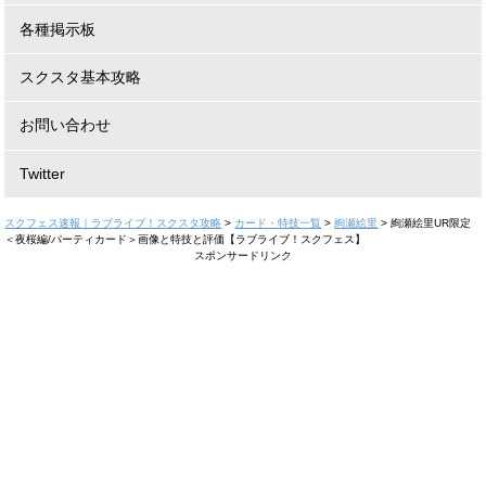
各種掲示板
スクスタ基本攻略
お問い合わせ
Twitter
スクフェス速報｜ラブライブ！スクスタ攻略
>
カード・特技一覧
>
絢瀬絵里
>
絢瀬絵里UR限定
＜夜桜編/パーティカード＞画像と特技と評価【ラブライブ！スクフェス】
スポンサードリンク