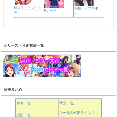
転入生・モブキャ
特技アップサポー
Rカード
ラ
ト
浦の星女学院2年生
虹ヶ咲学園2年生
シリーズ・月別衣装一覧
高海千歌
渡辺曜
桜内梨子
上原歩夢
宮下愛
優木せつ菜
浦の星女学院1年生
虹ヶ咲学園1年生
各種まとめ
国木田花丸
津島善子
黒澤ルビィ
桜坂しずく
中須かすみ
称号一覧
背景一覧
天王寺璃奈
浦の星女学院3年生
シールSHOPラインナッ
課題一覧