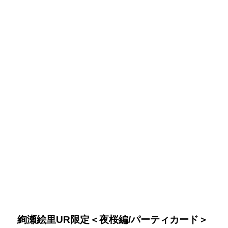
とことで獲得できます。1回あたりの獲得
ポイントリズ...
絢瀬絵里UR限定＜夜桜編/パーティカード＞