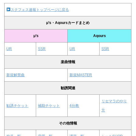
スクフェス速報トップページに戻る
μ’s・Aqoursカードまとめ
μ’s
Aqours
UR
SSR
UR
SSR
楽曲情報
新規解禁曲
新規MASTER
勧誘関連
リセマラのやり
勧誘チケット
補助チケット
4分教
方
その他情報