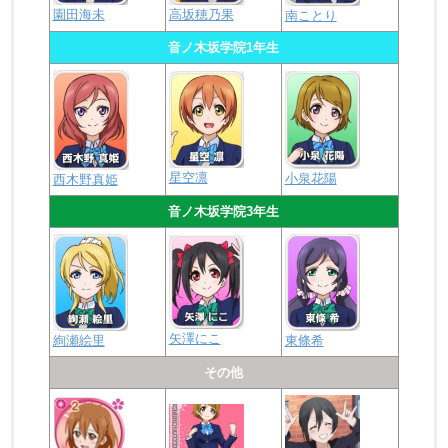
園田海未
高坂穂乃果
南ことり
音ノ木坂学院1年生
星空凛
小泉花陽
西木野真姫
音ノ木坂学院3年生
矢澤にこ
絢瀬絵里
東條希
その他