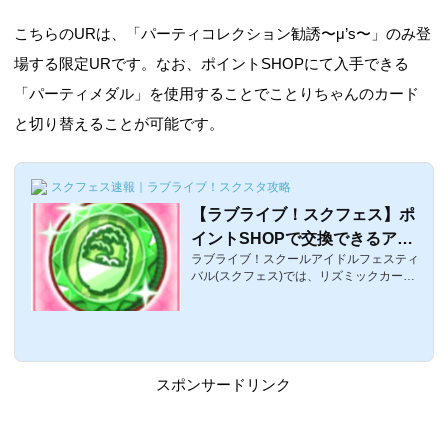
こちらのURは、「パーティコレクション勧誘〜μ’s〜」のみ登
場する限定URです。なお、ポイントSHOPにて入手できる
「パーティメダル」を使用することでことりちゃんのカード
と切り替えることが可能です。
スクフェス速報｜ラブライブ！スクスタ攻略
【ラブライブ！スクフェス】ポ
イントSHOPで交換できるアイ
ラブライブ！スクールアイドルフェスティ
テムまとめ【リズミックカーニ
バル(スクフェス)では、リズミックカーニ
バル】
バルが週末に常設化されました。これに伴
い、新たにリズミックカーニバルをシャン
シャンすると、ポイントがもらえ、ポイン
トSHOPにて豪華アイテムと交換できま
す。ここでは、リズミックカーニバルにて
新たに登場した要素「ポイントSHOP」に
スポンサードリンク
ついてまとめています。リズミックカーニ
バルのポイントについてポイントSHOPで
様々なアイテムと交換可能。ポイントはリ
ズミックカーニバルのライブをクリアする