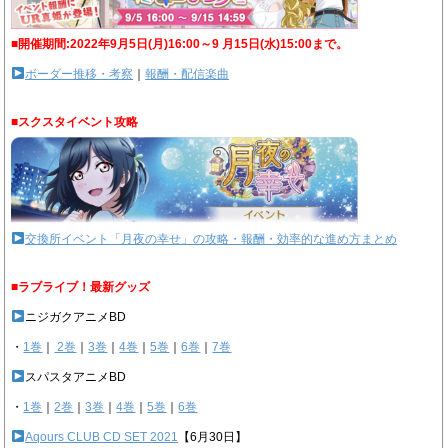
■開催期間:2022年9月5日(月)16:00～9 月15日(水)15:00まで。
ボーダー推移・考察
｜
報酬・配信楽曲
■スクスタイベント攻略
交換所イベント「月夜の幸せ」の攻略・報酬・効率的な進め方まとめ
■ラブライブ！最新グッズ
ニジガクアニメBD
・
1巻
｜
2巻
｜
3巻
｜
4巻
｜
5巻
｜
6巻
｜
7巻
スパスタアニメBD
・
1巻
｜
2巻
｜
3巻
｜
4巻
｜
5巻
｜
6巻
Aqours CLUB CD SET 2021
【6月30日】