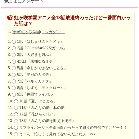
気ままにアンケート
虹ヶ咲学園アニメ全13話放送終わったけど一番面白かっ
た話は？
→
(参考)虹ヶ咲学園(ニジガク)ア…
1話「はじまりのトキメキ」
2話「Cutest&#9825;ガール」
3話「大好きを叫ぶ」
4話は「未知なるミチ」
5話「今しかできないことを」
6話「笑顔のカタチ」
7話「ハルカカナタ」
8話「しずく、モノクローム」
9話「仲間でライバル」
10話「夏、はじまる」
11話「みんなの夢、私の夢」
12話「花ひらく想い」
13話「みんなの夢を叶える場所」
ラブライバーなら全部面白かったって思うの当然ですけどー！！
うーん…忙しくて見れてないんだよねぇ…zzz