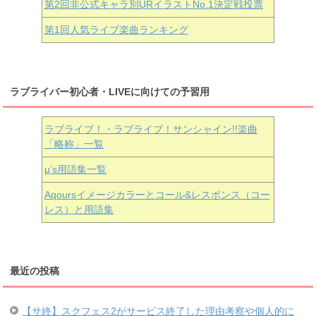
第2回非公式キャラ別URイラストNo.1決定戦投票
第1回人気ライブ楽曲ランキング
ラブライバー初心者・LIVEに向けての予習用
ラブライブ！・ラブライブ！サンシャイン!!楽曲
「略称」一覧
μ’s用語集一覧
Aqoursイメージカラーとコール&レスポンス（コー
レス）と用語集
最近の投稿
【サ終】スクフェス2がサービス終了した理由考察や個人的に