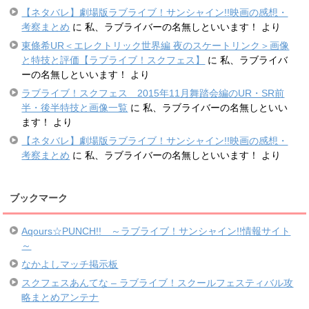
【ネタバレ】劇場版ラブライブ！サンシャイン!!映画の感想・
考察まとめ
に
私、ラブライバーの名無しといいます！
より
東條希UR＜エレクトリック世界編 夜のスケートリンク＞画像
と特技と評価【ラブライブ！スクフェス】
に
私、ラブライバ
ーの名無しといいます！
より
ラブライブ！スクフェス 2015年11月舞踏会編のUR・SR前
半・後半特技と画像一覧
に
私、ラブライバーの名無しといい
ます！
より
【ネタバレ】劇場版ラブライブ！サンシャイン!!映画の感想・
考察まとめ
に
私、ラブライバーの名無しといいます！
より
ブックマーク
Aqours☆PUNCH!! ～ラブライブ！サンシャイン!!情報サイト
～
なかよしマッチ掲示板
スクフェスあんてな – ラブライブ！スクールフェスティバル攻
略まとめアンテナ