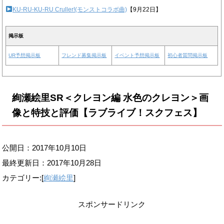
KU-RU-KU-RU Cruller!(モンストコラボ曲)
【9月22日】
掲示板
UR予想掲示板
フレンド募集掲示板
イベント予想掲示板
初心者質問掲示板
絢瀬絵里SR＜クレヨン編 水色のクレヨン＞画
像と特技と評価【ラブライブ！スクフェス】
公開日：2017年10月10日
最終更新日：
2017年10月28日
カテゴリー:[
絢瀬絵里
]
スポンサードリンク