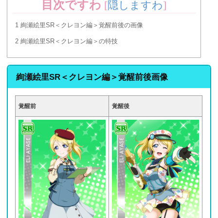
目次ですわ
[
隠しますわ
]
1
絢瀬絵里SR＜クレヨン編＞覚醒前後の画像
2
絢瀬絵里SR＜クレヨン編＞の特技
絢瀬絵里SR＜クレヨン編＞覚醒前後画像
覚醒前
覚醒後