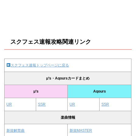
スクフェス速報攻略関連リンク
スクフェス速報トップページに戻る
μ’s・Aqoursカードまとめ
μ’s
Aqours
UR
SSR
UR
SSR
楽曲情報
新規解禁曲
新規MASTER