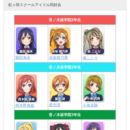
虹ヶ咲スクールアイドル同好会
音ノ木坂学院2年生
園田海未
高坂穂乃果
南ことり
音ノ木坂学院1年生
星空凛
小泉花陽
西木野真姫
音ノ木坂学院3年生