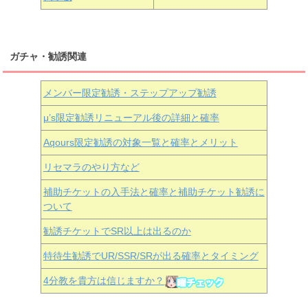
ガチャ・勧誘関連
メンバー限定勧誘・ステップアップ勧誘
μ’s限定勧誘リニューアル後の詳細と確率
Aqours
限定勧誘の対象一覧と確率とメリット
リセマラのやり方など
補助チケットの入手法と確率と補助チケット勧誘に
ついて
勧誘チケットでSR以上は出るのか
特待生勧誘でUR/SSR/SRが出る確率とタイミング
4分教を貴方は信じますか？