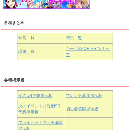
浦の星女学院1年生
虹ヶ咲学園1年生
各種まとめ
国木田花丸
津島善子
黒澤ルビィ
桜坂しずく
中須かすみ
称号一覧
背景一覧
天王寺璃奈
浦の星女学院3年生
シールSHOPラインナッ
課題一覧
プ
三船栞子
各種掲示板
小原鞠莉
黒澤ダイヤ
松浦果南
虹ヶ咲学園3年生
次のUR予想掲示板
フレンド募集掲示板
次のイベントと報酬SR
初心者質問掲示板
予想掲示板
近江彼方
朝香果林
エマ・ヴェルデ
プライベートマッチ募集
掲示板