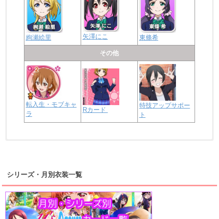
矢澤にこ
絢瀬絵里
東條希
その他
転入生・モブキャ
特技アップサポー
Rカード
ラ
ト
浦の星女学院2年生
虹ヶ咲学園2年生
シリーズ・月別衣装一覧
高海千歌
渡辺曜
桜内梨子
上原歩夢
宮下愛
優木せつ菜