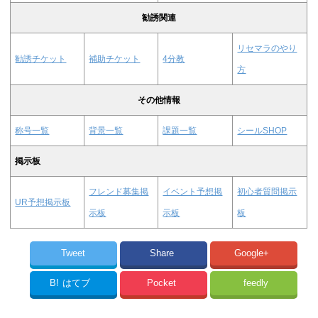
勧誘関連
リセマラのやり
勧誘チケット
補助チケット
4分教
方
その他情報
称号一覧
背景一覧
課題一覧
シールSHOP
掲示板
フレンド募集掲
イベント予想掲
初心者質問掲示
UR予想掲示板
示板
示板
板
Tweet
Share
Google+
B!
はてブ
Pocket
feedly