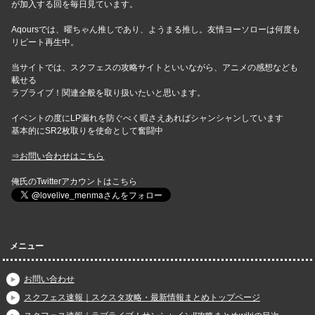
が加入する回を毎日見ています。
Aqoursでは、曜ちゃん推しであり、ようまる推し。友情ヨーソローは何度も
リピート再生中。
当サイトでは、スクフェスの攻略サイトといいながら、アニメの感想なども
載せる
ラブライブ！関連全般を取り扱いたいと思います。
イベントの度にLP漏れを防ぐべく暇さえあればシャンシャンしています
基本的にSR2枚取りを使命として奮闘中
⇒お問い合わせはこちら
俺氏のTwitterアカウントはこちら
メニュー
お問い合わせ
スクフェス速報｜スクスタ攻略・最新情報まとめトップページ