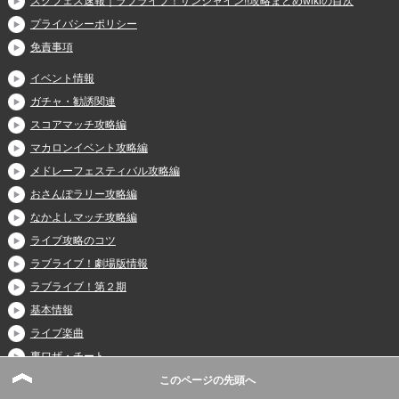
スクフェス速報｜ラブライブ！サンシャイン!!攻略まとめwikiの目次
プライバシーポリシー
免責事項
イベント情報
ガチャ・勧誘関連
スコアマッチ攻略編
マカロンイベント攻略編
メドレーフェスティバル攻略編
おさんぽラリー攻略編
なかよしマッチ攻略編
ライブ攻略のコツ
ラブライブ！劇場版情報
ラブライブ！第２期
基本情報
ライブ楽曲
裏ワザ・チート
カード・特技一覧
このページの先頭へ