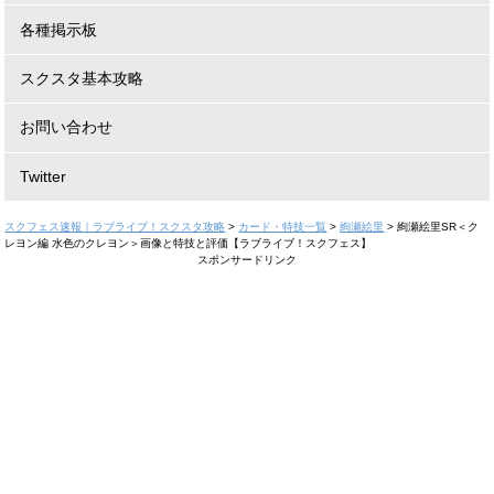
各種掲示板
スクスタ基本攻略
お問い合わせ
Twitter
スクフェス速報｜ラブライブ！スクスタ攻略
>
カード・特技一覧
>
絢瀬絵里
>
絢瀬絵里SR＜ク
レヨン編 水色のクレヨン＞画像と特技と評価【ラブライブ！スクフェス】
スポンサードリンク