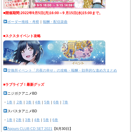
■開催期間:2022年9月5日(月)16:00～9 月15日(水)15:00まで。
ボーダー推移・考察
｜
報酬・配信楽曲
■スクスタイベント攻略
交換所イベント「月夜の幸せ」の攻略・報酬・効率的な進め方まとめ
■ラブライブ！最新グッズ
ニジガクアニメBD
・
1巻
｜
2巻
｜
3巻
｜
4巻
｜
5巻
｜
6巻
｜
7巻
スパスタアニメBD
・
1巻
｜
2巻
｜
3巻
｜
4巻
｜
5巻
｜
6巻
Aqours CLUB CD SET 2021
【6月30日】