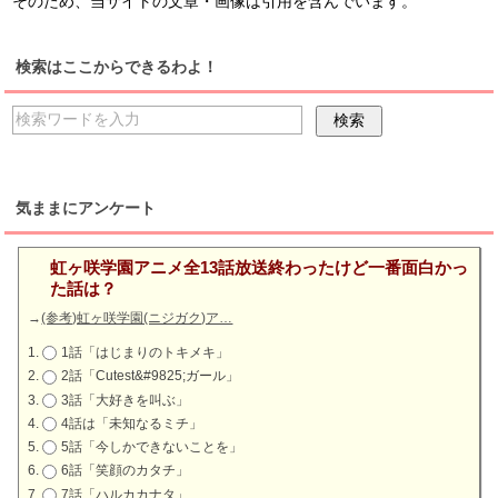
そのため、当サイトの文章・画像は引用を含んでいます。
検索はここからできるわよ！
気ままにアンケート
虹ヶ咲学園アニメ全13話放送終わったけど一番面白かっ
た話は？
→
(参考)虹ヶ咲学園(ニジガク)ア…
1話「はじまりのトキメキ」
2話「Cutest&#9825;ガール」
3話「大好きを叫ぶ」
4話は「未知なるミチ」
5話「今しかできないことを」
6話「笑顔のカタチ」
7話「ハルカカナタ」