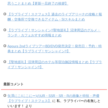
思うことまとめ【更新一旦終了の挨拶】
【ラブライブ！スクフェス】過去のライブアリーナの攻略と報
酬・交換所で交換できるアイテム・SIスキルまとめ
【ラブライブ！サンシャイン!!聖地巡礼】沼津周辺のグルメ・
ランチ・カフェおすすめ情報まとめ
Aqours 2ndライブツアーBD/DVD発売決定！発売日・予約・特
典まとめ【ラブライブ！サンシャイン!!】
【聖地巡礼】沼津周辺のホテル等宿泊施設情報まとめ【ラブラ
イブ！サンシャイン!!】
最新コメント
矢澤にこ(にこにー)のUR・SSR・SR・Rの画像と特技・声優
【ラブライブ！スクフェス】
に
私、ラブライバーの名無しと
いいます！
より