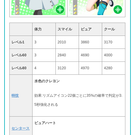
体力
スマイル
ピュア
クール
レベル1
3
2010
3860
3170
レベル60
3
2840
4690
4000
レベル80
4
3120
4970
4280
水色のクレヨン
特技
効果:リズムアイコン22個ごとに35%の確率で判定が3.
5秒強化される
ピュア
ハート
センタース