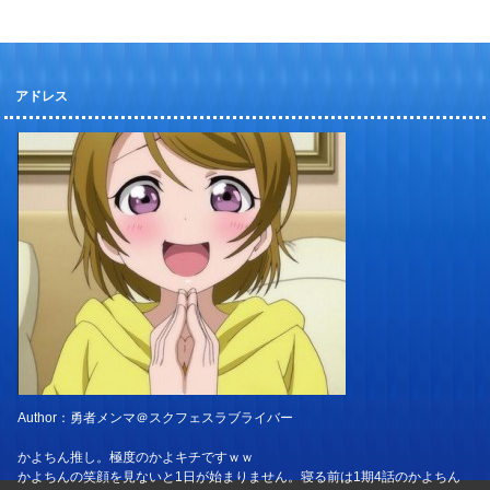
アドレス
Author：勇者メンマ＠スクフェスラブライバー
かよちん推し。極度のかよキチですｗｗ
かよちんの笑顔を見ないと1日が始まりません。寝る前は1期4話のかよちん