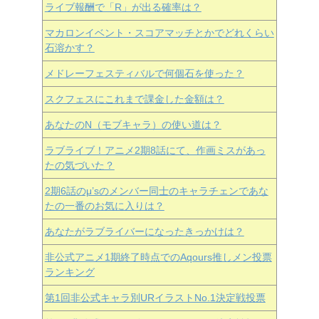
ライブ報酬で「R」が出る確率は？
マカロンイベント・スコアマッチとかでどれくらい
石溶かす？
メドレーフェスティバルで何個石を使った？
スクフェスにこれまで課金した金額は？
あなたのN（モブキャラ）の使い道は？
ラブライブ！アニメ2期8話にて、作画ミスがあっ
たの気づいた？
2期6話のμ’sのメンバー同士のキャラチェンであな
たの一番のお気に入りは？
あなたがラブライバーになったきっかけは？
非公式アニメ1期終了時点でのAqours推しメン投票
ランキング
第1回非公式キャラ別URイラストNo.1決定戦投票