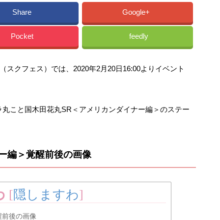
Share
Google+
Pocket
feedly
クフェス）では、2020年2月20日16:00よりイベント
ラ丸こと国木田花丸SR＜アメリカンダイナー編＞のステー
ナー編＞覚醒前後の画像
わ
[
隠しますわ
]
醒前後の画像