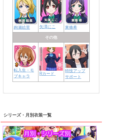
矢澤にこ
絢瀬絵里
東條希
その他
転入生・モ
特技アップ
Rカード
ブキャラ
サポート
浦の星女学院2年生
虹ヶ咲学園2年生
シリーズ・月別衣装一覧
高海千歌
渡辺曜
桜内梨子
上原歩夢
宮下愛
優木せつ菜