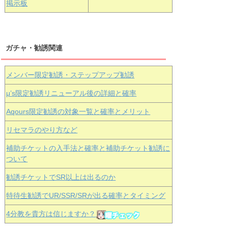
掲示板
ガチャ・勧誘関連
メンバー限定勧誘・ステップアップ勧誘
μ’s限定勧誘リニューアル後の詳細と確率
Aqours
限定勧誘の対象一覧と確率とメリット
リセマラのやり方など
補助チケットの入手法と確率と補助チケット勧誘に
ついて
勧誘チケットでSR以上は出るのか
特待生勧誘でUR/SSR/SRが出る確率とタイミング
4分教を貴方は信じますか？