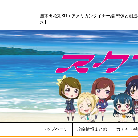
国木田花丸SR＜アメリカンダイナー編 想像と創
ス】
トップページ
攻略情報まとめ
ガチャ・勧