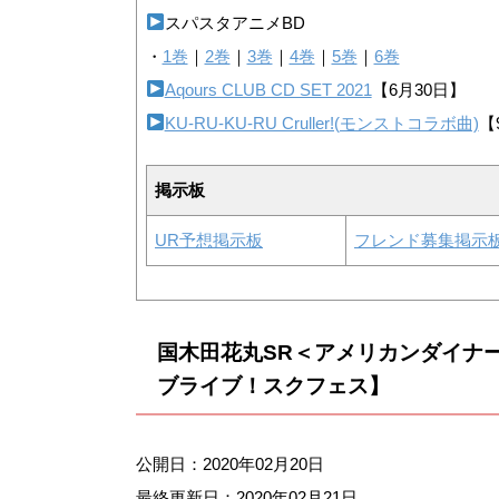
スパスタアニメBD
・
1巻
｜
2巻
｜
3巻
｜
4巻
｜
5巻
｜
6巻
Aqours CLUB CD SET 2021
【6月30日】
KU-RU-KU-RU Cruller!(モンストコラボ曲)
【
掲示板
UR予想掲示板
フレンド募集掲示
国木田花丸SR＜アメリカンダイナ
ブライブ！スクフェス】
公開日：2020年02月20日
最終更新日：
2020年02月21日