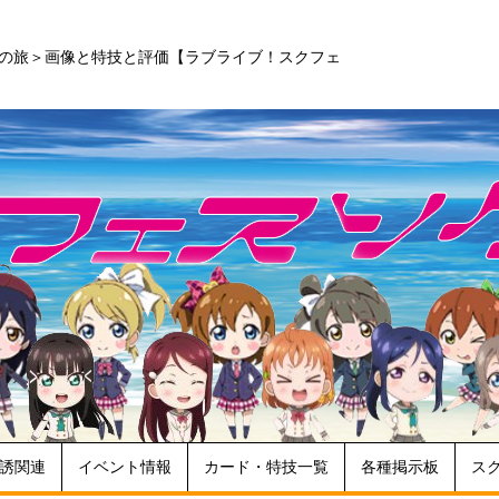
造の旅＞画像と特技と評価【ラブライブ！スクフェ
誘関連
イベント情報
カード・特技一覧
各種掲示板
ス