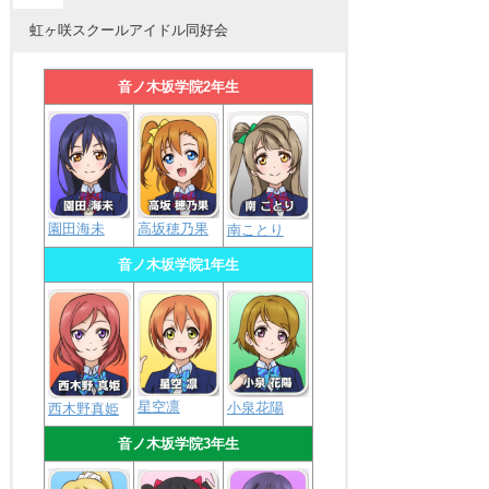
虹ヶ咲スクールアイドル同好会
音ノ木坂学院2年生
園田海未
高坂穂乃果
南ことり
音ノ木坂学院1年生
星空凛
小泉花陽
西木野真姫
音ノ木坂学院3年生