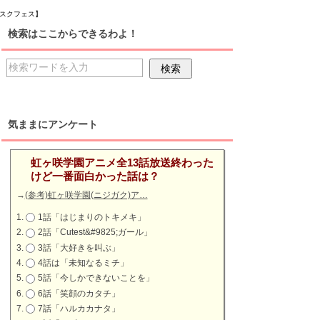
！スクフェス】
検索はここからできるわよ！
気ままにアンケート
虹ヶ咲学園アニメ全13話放送終わった
けど一番面白かった話は？
→
(参考)虹ヶ咲学園(ニジガク)ア…
1話「はじまりのトキメキ」
2話「Cutest&#9825;ガール」
3話「大好きを叫ぶ」
4話は「未知なるミチ」
5話「今しかできないことを」
6話「笑顔のカタチ」
7話「ハルカカナタ」