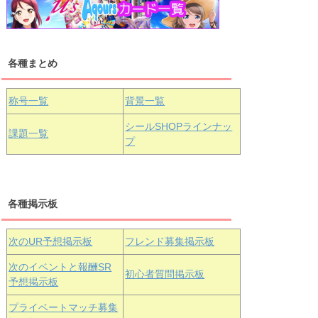
浦の星女学院1年生
虹ヶ咲学園1年生
各種まとめ
国木田花丸
津島善子
黒澤ルビィ
桜坂しずく
中須かすみ
称号一覧
背景一覧
天王寺璃奈
浦の星女学院3年生
シールSHOPラインナッ
課題一覧
プ
三船栞子
各種掲示板
小原鞠莉
黒澤ダイヤ
松浦果南
虹ヶ咲学園3年生
次のUR予想掲示板
フレンド募集掲示板
次のイベントと報酬SR
初心者質問掲示板
予想掲示板
エマ・ヴェ
近江彼方
朝香果林
プライベートマッチ募集
ルデ