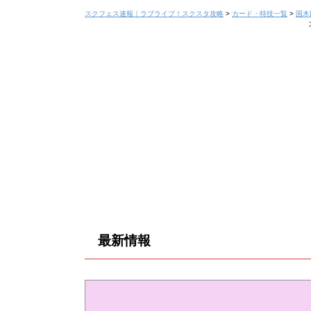
スクフェス速報｜ラブライブ！スクスタ攻略
>
カード・特技一覧
>
国木
最新情報