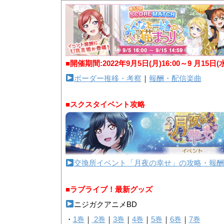
■開催期間:2022年9月5日(月)16:00～9 月15日(
ボーダー推移・考察
｜
報酬・配信楽曲
■スクスタイベント攻略
交換所イベント「月夜の幸せ」の攻略・報酬
■ラブライブ！最新グッズ
ニジガクアニメBD
・
1巻
｜
2巻
｜
3巻
｜
4巻
｜
5巻
｜
6巻
｜
7巻