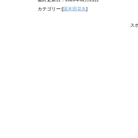
カテゴリー:[
国木田花丸
]
ス