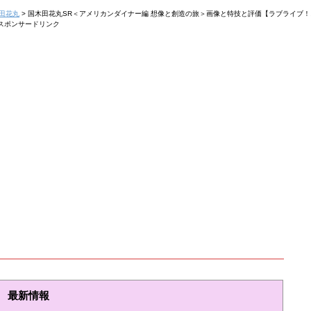
田花丸
>
国木田花丸SR＜アメリカンダイナー編 想像と創造の旅＞画像と特技と評価【ラブライブ
スポンサードリンク
最新情報