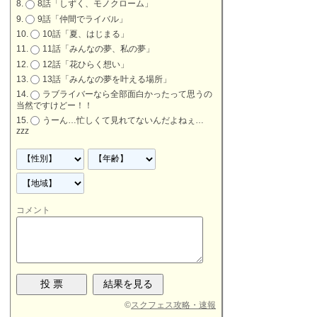
8話「しずく、モノクローム」
9話「仲間でライバル」
10話「夏、はじまる」
11話「みんなの夢、私の夢」
12話「花ひらく想い」
13話「みんなの夢を叶える場所」
ラブライバーなら全部面白かったって思うの
当然ですけどー！！
うーん…忙しくて見れてないんだよねぇ…
zzz
コメント
©
スクフェス攻略・速報