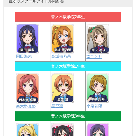
虹ヶ咲スクールアイドル同好会
音ノ木坂学院2年生
園田海未
高坂穂乃果
南ことり
音ノ木坂学院1年生
星空凛
小泉花陽
西木野真姫
音ノ木坂学院3年生