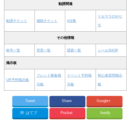
勧誘関連
リセマラのやり
勧誘チケット
補助チケット
4分教
方
その他情報
称号一覧
背景一覧
課題一覧
シールSHOP
掲示板
フレンド募集掲
イベント予想掲
初心者質問掲示
UR予想掲示板
示板
示板
板
Tweet
Share
Google+
B!
はてブ
Pocket
feedly