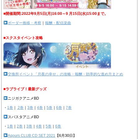
■開催期間:2022年9月5日(月)16:00～9 月15日(水)15:00まで。
ボーダー推移・考察
｜
報酬・配信楽曲
■スクスタイベント攻略
交換所イベント「月夜の幸せ」の攻略・報酬・効率的な進め方まとめ
■ラブライブ！最新グッズ
ニジガクアニメBD
・
1巻
｜
2巻
｜
3巻
｜
4巻
｜
5巻
｜
6巻
｜
7巻
スパスタアニメBD
・
1巻
｜
2巻
｜
3巻
｜
4巻
｜
5巻
｜
6巻
Aqours CLUB CD SET 2021
【6月30日】