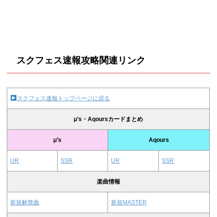
スクフェス速報攻略関連リンク
スクフェス速報トップページに戻る
μ’s・Aqoursカードまとめ
μ’s
Aqours
UR
SSR
UR
SSR
楽曲情報
新規解禁曲
新規MASTER