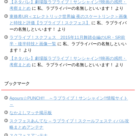
【ネタバレ】劇場版ラブライブ！サンシャイン!!映画の感想・
考察まとめ
に
私、ラブライバーの名無しといいます！
より
東條希UR＜エレクトリック世界編 夜のスケートリンク＞画像
と特技と評価【ラブライブ！スクフェス】
に
私、ラブライバ
ーの名無しといいます！
より
ラブライブ！スクフェス 2015年11月舞踏会編のUR・SR前
半・後半特技と画像一覧
に
私、ラブライバーの名無しといい
ます！
より
【ネタバレ】劇場版ラブライブ！サンシャイン!!映画の感想・
考察まとめ
に
私、ラブライバーの名無しといいます！
より
ブックマーク
Aqours☆PUNCH!! ～ラブライブ！サンシャイン!!情報サイト
～
なかよしマッチ掲示板
スクフェスあんてな – ラブライブ！スクールフェスティバル攻
略まとめアンテナ
スクフェスアンテナ