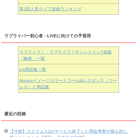
第1回人気ライブ楽曲ランキング
ラブライバー初心者・LIVEに向けての予習用
ラブライブ！・ラブライブ！サンシャイン!!楽曲
「略称」一覧
μ’s用語集一覧
Aqoursイメージカラーとコール&レスポンス（コー
レス）と用語集
最近の投稿
【サ終】スクフェス2がサービス終了した理由考察や個人的に