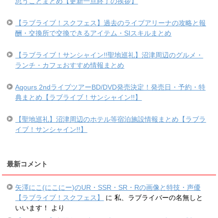
思うことまとめ【更新一旦終了の挨拶】
【ラブライブ！スクフェス】過去のライブアリーナの攻略と報
酬・交換所で交換できるアイテム・SIスキルまとめ
【ラブライブ！サンシャイン!!聖地巡礼】沼津周辺のグルメ・
ランチ・カフェおすすめ情報まとめ
Aqours 2ndライブツアーBD/DVD発売決定！発売日・予約・特
典まとめ【ラブライブ！サンシャイン!!】
【聖地巡礼】沼津周辺のホテル等宿泊施設情報まとめ【ラブラ
イブ！サンシャイン!!】
最新コメント
矢澤にこ(にこにー)のUR・SSR・SR・Rの画像と特技・声優
【ラブライブ！スクフェス】
に
私、ラブライバーの名無しと
いいます！
より