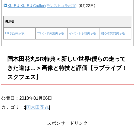
KU-RU-KU-RU Cruller!(モンストコラボ曲)
【9月22日】
掲示板
UR予想掲示板
フレンド募集掲示板
イベント予想掲示板
初心者質問掲示板
国木田花丸SR特典＜新しい世界/僕らの走って
きた道は…＞画像と特技と評価【ラブライブ！
スクフェス】
公開日：
2019年01月06日
カテゴリー:[
国木田花丸
]
スポンサードリンク