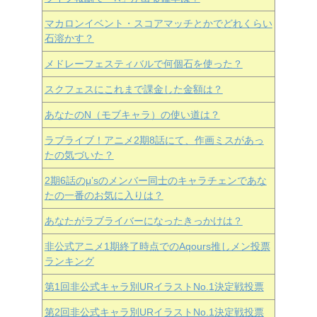
マカロンイベント・スコアマッチとかでどれくらい
石溶かす？
メドレーフェスティバルで何個石を使った？
スクフェスにこれまで課金した金額は？
あなたのN（モブキャラ）の使い道は？
ラブライブ！アニメ2期8話にて、作画ミスがあっ
たの気づいた？
2期6話のμ’sのメンバー同士のキャラチェンであな
たの一番のお気に入りは？
あなたがラブライバーになったきっかけは？
非公式アニメ1期終了時点でのAqours推しメン投票
ランキング
第1回非公式キャラ別URイラストNo.1決定戦投票
第2回非公式キャラ別URイラストNo.1決定戦投票