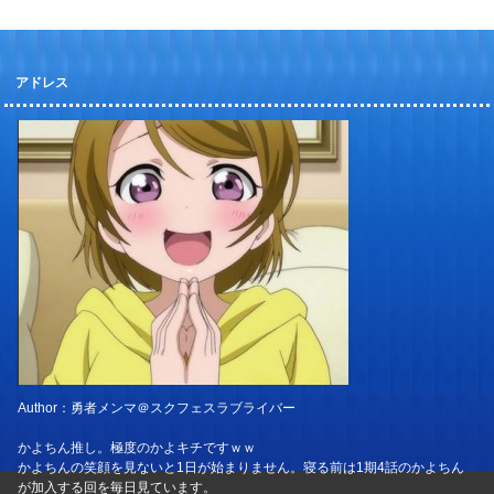
アドレス
Author：勇者メンマ＠スクフェスラブライバー
かよちん推し。極度のかよキチですｗｗ
かよちんの笑顔を見ないと1日が始まりません。寝る前は1期4話のかよちん
が加入する回を毎日見ています。