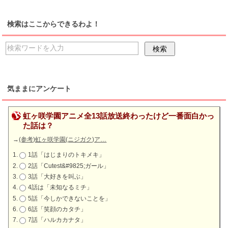
検索はここからできるわよ！
気ままにアンケート
虹ヶ咲学園アニメ全13話放送終わったけど一番面白かっ
た話は？
→
(参考)虹ヶ咲学園(ニジガク)ア…
1話「はじまりのトキメキ」
2話「Cutest&#9825;ガール」
3話「大好きを叫ぶ」
4話は「未知なるミチ」
5話「今しかできないことを」
6話「笑顔のカタチ」
7話「ハルカカナタ」