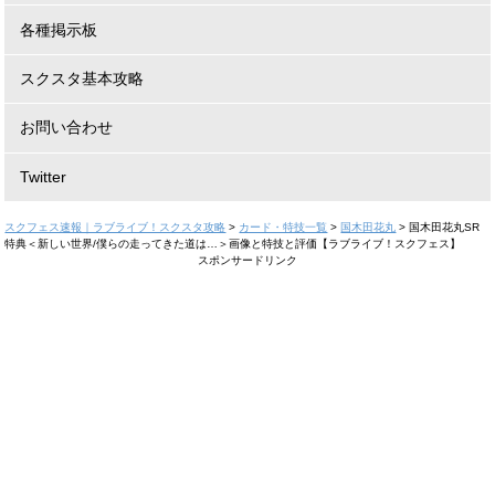
各種掲示板
スクスタ基本攻略
お問い合わせ
Twitter
スクフェス速報｜ラブライブ！スクスタ攻略
>
カード・特技一覧
>
国木田花丸
>
国木田花丸SR
特典＜新しい世界/僕らの走ってきた道は…＞画像と特技と評価【ラブライブ！スクフェス】
スポンサードリンク