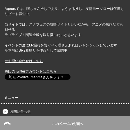
Aqoursでは、曜ちゃん推しであり、ようまる推し。友情ヨーソローは何度も
リピート再生中。
当サイトでは、スクフェスの攻略サイトといいながら、アニメの感想なども
載せる
ラブライブ！関連全般を取り扱いたいと思います。
イベントの度にLP漏れを防ぐべく暇さえあればシャンシャンしています
基本的にSR2枚取りを使命として奮闘中
⇒お問い合わせはこちら
俺氏のTwitterアカウントはこちら
メニュー
お問い合わせ
スクフェス速報｜スクスタ攻略・最新情報まとめトップページ
このページの先頭へ
スクフェス速報｜ラブライブ！サンシャイン!!攻略まとめwikiの目次