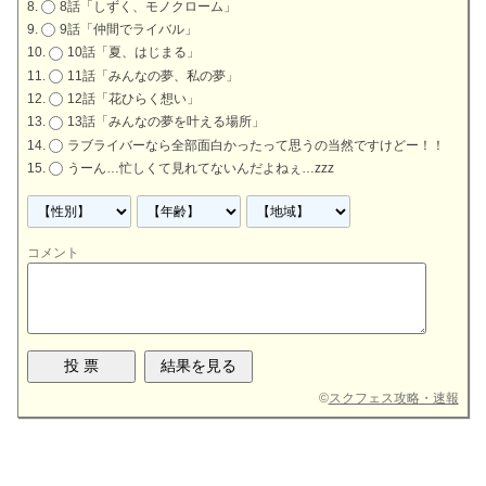
8話「しずく、モノクローム」
9話「仲間でライバル」
10話「夏、はじまる」
11話「みんなの夢、私の夢」
12話「花ひらく想い」
13話「みんなの夢を叶える場所」
ラブライバーなら全部面白かったって思うの当然ですけどー！！
うーん…忙しくて見れてないんだよねぇ…zzz
コメント
©
スクフェス攻略・速報