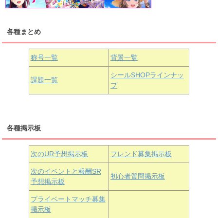
各種まとめ
国木田花丸
津島善子
黒澤ルビィ
桜坂しずく
中須かすみ
称号一覧
背景一覧
天王寺璃奈
浦の星女学院3年生
シールSHOPラインナッ
課題一覧
プ
三船栞子
各種掲示板
小原鞠莉
黒澤ダイヤ
松浦果南
虹ヶ咲学園3年生
次のUR予想掲示板
フレンド募集掲示板
次のイベントと報酬SR
初心者質問掲示板
予想掲示板
近江彼方
朝香果林
エマ・ヴェルデ
プライベートマッチ募集
掲示板