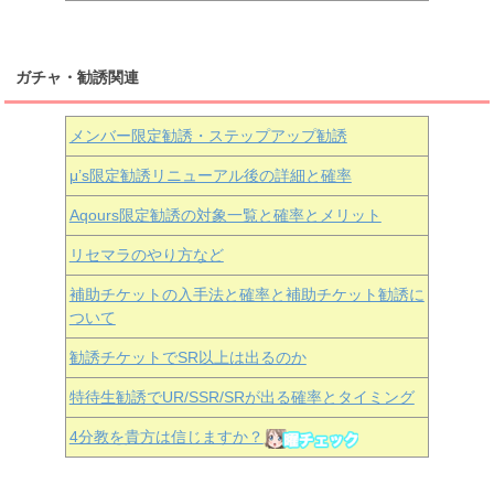
ガチャ・勧誘関連
メンバー限定勧誘・ステップアップ勧誘
μ’s限定勧誘リニューアル後の詳細と確率
Aqours
限定勧誘の対象一覧と確率とメリット
リセマラのやり方など
補助チケットの入手法と確率と補助チケット勧誘に
ついて
勧誘チケットでSR以上は出るのか
特待生勧誘でUR/SSR/SRが出る確率とタイミング
4分教を貴方は信じますか？