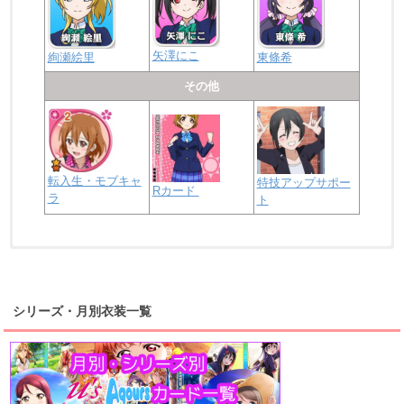
矢澤にこ
絢瀬絵里
東條希
その他
転入生・モブキャ
特技アップサポー
Rカード
ラ
ト
浦の星女学院2年生
虹ヶ咲学園2年生
シリーズ・月別衣装一覧
高海千歌
渡辺曜
桜内梨子
上原歩夢
宮下愛
優木せつ菜
浦の星女学院1年生
虹ヶ咲学園1年生