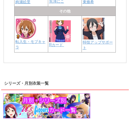
矢澤にこ
絢瀬絵里
東條希
その他
転入生・モブキャ
特技アップサポー
Rカード
ラ
ト
浦の星女学院2年生
虹ヶ咲学園2年生
シリーズ・月別衣装一覧
高海千歌
渡辺曜
桜内梨子
上原歩夢
宮下愛
優木せつ菜
浦の星女学院1年生
虹ヶ咲学園1年生