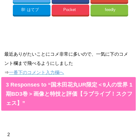
B!
はてブ
Pocket
feedly
最近ありがたいことにコメ非常に多いので、一気に下のコメ
ント欄まで飛べるようにしました
⇒
一番下のコメント入力欄へ
3 Responses to “国木田花丸UR限定＜9人の世界 1
期BD3巻＞画像と特技と評価【ラブライブ！スクフ
ェス】”
2