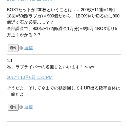
BOX1セットが200枚ということは……200枚÷11連≒18回
18回×50個(ラブカ)＝900個だから、1BOXやり切るのに900
個近く石が必要……？？
全部課金で、900個÷172個(課金1万分)≒約5万 1BOX辺り5
万近くかかる？？
返信
通報
1.1
私、ラブライバーの名無しといいます！
says:
2017年10月6日 1:31 PM
そうだよ、そして今までの勧誘回してもUR出る確率自体は
一緒だよ
返信
通報