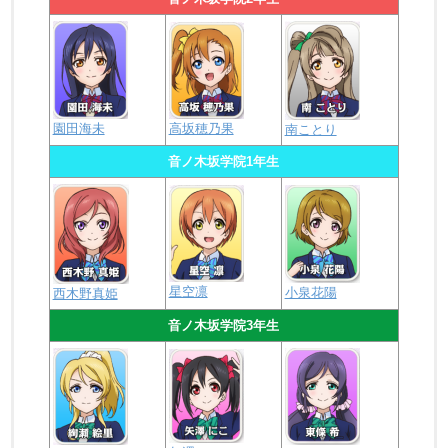
園田海未
高坂穂乃果
南ことり
音ノ木坂学院1年生
星空凛
小泉花陽
西木野真姫
音ノ木坂学院3年生