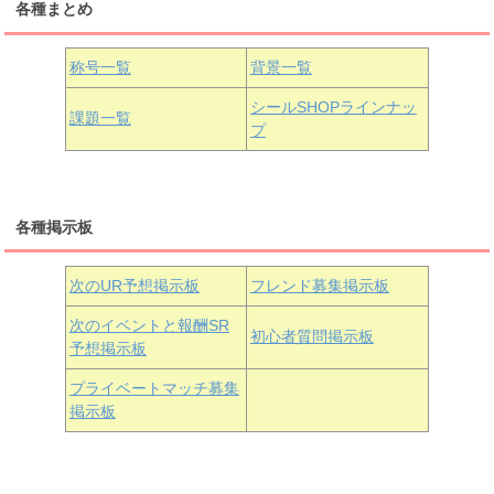
各種まとめ
国木田花丸
津島善子
黒澤ルビィ
桜坂しずく
中須かすみ
称号一覧
背景一覧
天王寺璃奈
浦の星女学院3年生
シールSHOPラインナッ
課題一覧
プ
三船栞子
各種掲示板
小原鞠莉
黒澤ダイヤ
松浦果南
虹ヶ咲学園3年生
次のUR予想掲示板
フレンド募集掲示板
次のイベントと報酬SR
初心者質問掲示板
予想掲示板
近江彼方
朝香果林
エマ・ヴェルデ
プライベートマッチ募集
掲示板