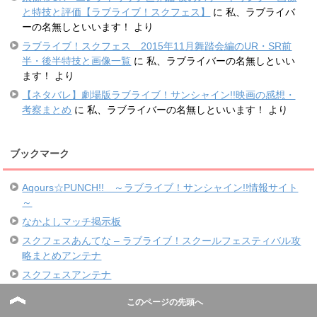
と特技と評価【ラブライブ！スクフェス】
に
私、ラブライバ
ーの名無しといいます！
より
ラブライブ！スクフェス 2015年11月舞踏会編のUR・SR前
半・後半特技と画像一覧
に
私、ラブライバーの名無しといい
ます！
より
【ネタバレ】劇場版ラブライブ！サンシャイン!!映画の感想・
考察まとめ
に
私、ラブライバーの名無しといいます！
より
ブックマーク
Aqours☆PUNCH!! ～ラブライブ！サンシャイン!!情報サイト
～
なかよしマッチ掲示板
スクフェスあんてな – ラブライブ！スクールフェスティバル攻
略まとめアンテナ
スクフェスアンテナ
スクフェス公式Twitterアカウント
このページの先頭へ
スクフェス公式サイト