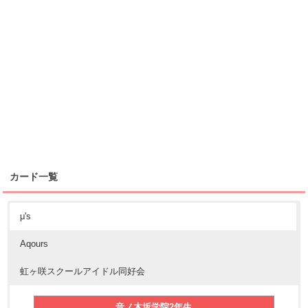
カード一覧
μ's
Aqours
虹ヶ咲スクールアイドル同好会
音ノ木坂学院2年生