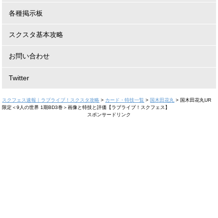
各種掲示板
スクスタ基本攻略
お問い合わせ
Twitter
スクフェス速報｜ラブライブ！スクスタ攻略
>
カード・特技一覧
>
国木田花丸
>
国木田花丸UR
限定＜9人の世界 1期BD3巻＞画像と特技と評価【ラブライブ！スクフェス】
スポンサードリンク