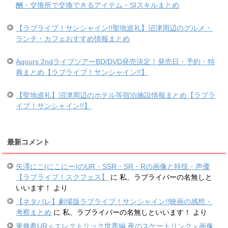
酬・交換所で交換できるアイテム・SIスキルまとめ
【ラブライブ！サンシャイン!!聖地巡礼】沼津周辺のグルメ・
ランチ・カフェおすすめ情報まとめ
Aqours 2ndライブツアーBD/DVD発売決定！発売日・予約・特
典まとめ【ラブライブ！サンシャイン!!】
【聖地巡礼】沼津周辺のホテル等宿泊施設情報まとめ【ラブラ
イブ！サンシャイン!!】
最新コメント
矢澤にこ(にこにー)のUR・SSR・SR・Rの画像と特技・声優
【ラブライブ！スクフェス】
に
私、ラブライバーの名無しと
いいます！
より
【ネタバレ】劇場版ラブライブ！サンシャイン!!映画の感想・
考察まとめ
に
私、ラブライバーの名無しといいます！
より
東條希UR＜エレクトリック世界編 夜のスケートリンク＞画像