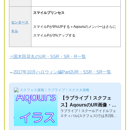
スマイルプリンセス
センタース
スマイルPが9%UPする＋Aqoursのメンバーはさらに
キル
スマイルPが3%アップする
⇒国木田花丸のUR・SSR・SR・R一覧
→
2017年10月ハロウィン編Part2UR・SSR・SR一覧
スクフェス速報｜ラブライブ！スクスタ攻略
【ラブライブ！スクフェ
ス】AqoursのUR画像・イ
ラブライブ！スクールアイドルフェ
ラスト・一枚絵まとめ【歴
スティバル(スクフェス)では月2回の
代UR】
ペースでAqoursのURが追加されて
いるのですが、ここでは、過去にス