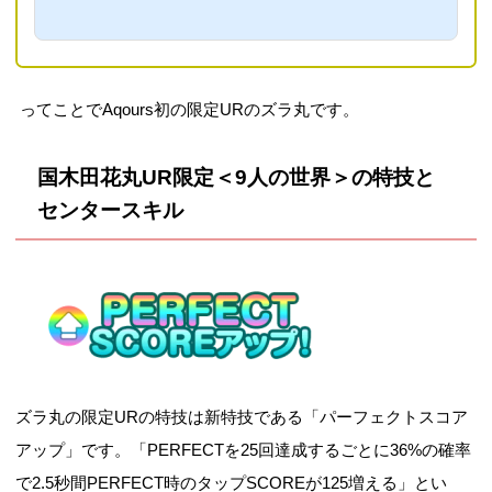
クフェスに追加されたAqoursのUR
画像・イラストまとめになります。2
013年7月のURから一枚絵になるの
ですが、是非一番かわいいAqoursの
画像を御覧ください。2023年1月11
日：限定UR追加AqoursのUR画像一
ってことでAqours初の限定URのズラ丸です。
覧2016年7月5日より追加された、ラ
ブライブ！サンシャイン!!AqoursのU
R画像一覧です。UR1周目一覧【初
期編〜ハロウィン編】1周目 2016
国木田花丸UR限定＜9人の世界＞の特技と
年7月 初期UR覚醒前覚醒後高海千
センタースキル
歌＜初期編＞スマイル スコ...
ズラ丸の限定URの特技は新特技である「パーフェクトスコア
アップ」です。「PERFECTを25回達成するごとに36%の確率
で2.5秒間PERFECT時のタップSCOREが125増える」とい