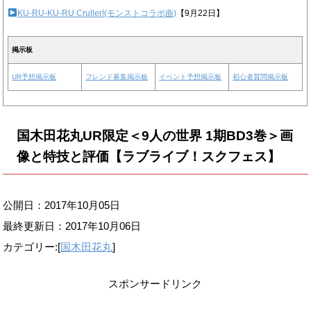
KU-RU-KU-RU Cruller!(モンストコラボ曲)
【9月22日】
掲示板
UR予想掲示板
フレンド募集掲示板
イベント予想掲示板
初心者質問掲示板
国木田花丸UR限定＜9人の世界 1期BD3巻＞画
像と特技と評価【ラブライブ！スクフェス】
公開日：2017年10月05日
最終更新日：
2017年10月06日
カテゴリー:[
国木田花丸
]
スポンサードリンク