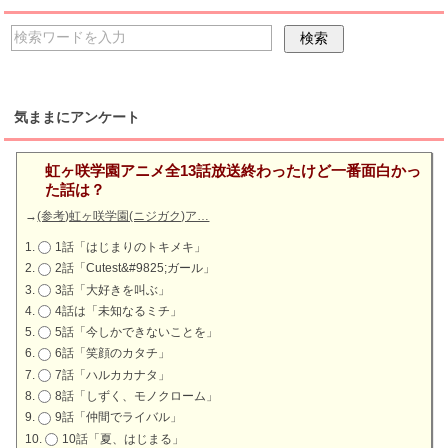
気ままにアンケート
虹ヶ咲学園アニメ全13話放送終わったけど一番面白かっ
た話は？
→
(参考)虹ヶ咲学園(ニジガク)ア…
1話「はじまりのトキメキ」
2話「Cutest&#9825;ガール」
3話「大好きを叫ぶ」
4話は「未知なるミチ」
5話「今しかできないことを」
6話「笑顔のカタチ」
7話「ハルカカナタ」
8話「しずく、モノクローム」
9話「仲間でライバル」
10話「夏、はじまる」