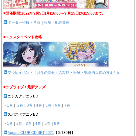
■開催期間:2022年9月5日(月)16:00～9 月15日(水)15:00まで。
ボーダー推移・考察
｜
報酬・配信楽曲
■スクスタイベント攻略
交換所イベント「月夜の幸せ」の攻略・報酬・効率的な進め方まとめ
■ラブライブ！最新グッズ
ニジガクアニメBD
・
1巻
｜
2巻
｜
3巻
｜
4巻
｜
5巻
｜
6巻
｜
7巻
スパスタアニメBD
・
1巻
｜
2巻
｜
3巻
｜
4巻
｜
5巻
｜
6巻
Aqours CLUB CD SET 2021
【6月30日】