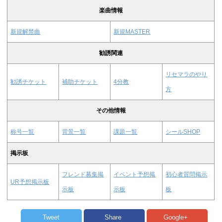
楽曲情報
新規解禁曲
新規MASTER
勧誘関連
リセマラのやり
勧誘チケット
補助チケット
4分教
方
その他情報
称号一覧
背景一覧
課題一覧
シールSHOP
掲示板
フレンド募集掲
イベント予想掲
初心者質問掲示
UR予想掲示板
示板
示板
板
Tweet
Share
Google+