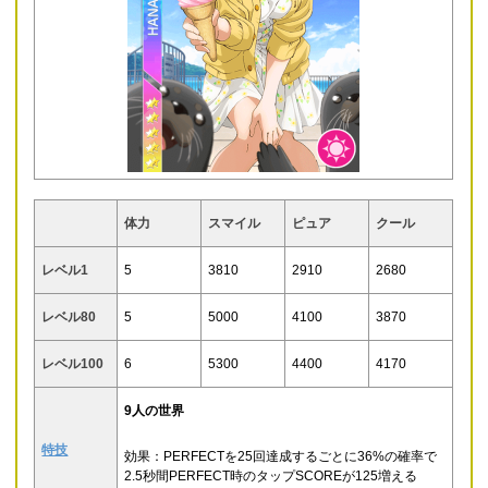
体力
スマイル
ピュア
クール
レベル1
5
3810
2910
2680
レベル80
5
5000
4100
3870
レベル100
6
5300
4400
4170
9人の世界
特技
効果：
PERFECTを25回達成するごとに36%の確率で
2.5秒間PERFECT時のタップSCOREが125増える