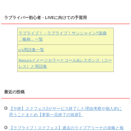
ラブライバー初心者・LIVEに向けての予習用
ラブライブ！・ラブライブ！サンシャイン!!楽曲
「略称」一覧
μ’s用語集一覧
Aqoursイメージカラーとコール&レスポンス（コー
レス）と用語集
最近の投稿
【サ終】スクフェス2がサービス終了した理由考察や個人的に
思うことまとめ【更新一旦終了の挨拶】
【ラブライブ！スクフェス】過去のライブアリーナの攻略と報