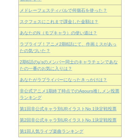
メドレーフェスティバルで何個石を使った？
スクフェスにこれまで課金した金額は？
あなたのN（モブキャラ）の使い道は？
ラブライブ！アニメ2期8話にて、作画ミスがあっ
たの気づいた？
2期6話のμ’sのメンバー同士のキャラチェンであな
たの一番のお気に入りは？
あなたがラブライバーになったきっかけは？
非公式アニメ1期終了時点でのAqours推しメン投票
ランキング
第1回非公式キャラ別URイラストNo.1決定戦投票
第2回非公式キャラ別URイラストNo.1決定戦投票
第1回人気ライブ楽曲ランキング