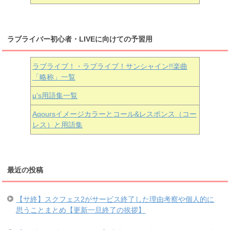
ラブライバー初心者・LIVEに向けての予習用
ラブライブ！・ラブライブ！サンシャイン!!楽曲
「略称」一覧
μ’s用語集一覧
Aqoursイメージカラーとコール&レスポンス（コー
レス）と用語集
最近の投稿
【サ終】スクフェス2がサービス終了した理由考察や個人的に
思うことまとめ【更新一旦終了の挨拶】