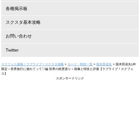
各種掲示板
スクスタ基本攻略
お問い合わせ
Twitter
スクフェス速報｜ラブライブ！スクスタ攻略
>
カード・特技一覧
>
国木田花丸
>
国木田花丸UR
限定＜世界旅行に連れてって♡編 世界の絶景巡り＞画像と特技と評価【ラブライブ！スクフェ
ス】
スポンサードリンク