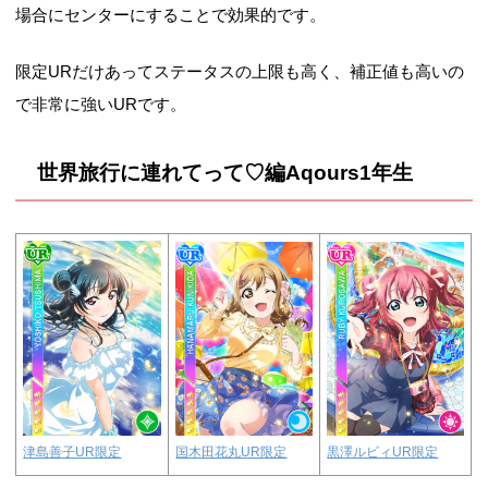
場合にセンターにすることで効果的です。
限定URだけあってステータスの上限も高く、補正値も高いの
で非常に強いURです。
世界旅行に連れてって♡編Aqours1年生
国木田花丸UR限定
黒澤ルビィUR限定
津島善子UR限定