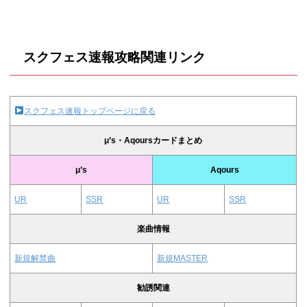
スクフェス速報攻略関連リンク
スクフェス速報トップページに戻る
μ’s・Aqoursカードまとめ
μ’s
Aqours
UR
SSR
UR
SSR
楽曲情報
新規解禁曲
新規MASTER
勧誘関連