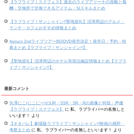
【ラブライブ！スクフェス】過去のライブアリーナの攻略と報
酬・交換所で交換できるアイテム・SIスキルまとめ
【ラブライブ！サンシャイン!!聖地巡礼】沼津周辺のグルメ・
ランチ・カフェおすすめ情報まとめ
Aqours 2ndライブツアーBD/DVD発売決定！発売日・予約・特
典まとめ【ラブライブ！サンシャイン!!】
【聖地巡礼】沼津周辺のホテル等宿泊施設情報まとめ【ラブラ
イブ！サンシャイン!!】
最新コメント
矢澤にこ(にこにー)のUR・SSR・SR・Rの画像と特技・声優
【ラブライブ！スクフェス】
に
私、ラブライバーの名無しと
いいます！
より
【ネタバレ】劇場版ラブライブ！サンシャイン!!映画の感想・
考察まとめ
に
私、ラブライバーの名無しといいます！
より