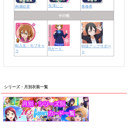
矢澤にこ
絢瀬絵里
東條希
その他
転入生・モブキャ
特技アップサポー
Rカード
ラ
ト
浦の星女学院2年生
虹ヶ咲学園2年生
シリーズ・月別衣装一覧
高海千歌
渡辺曜
桜内梨子
上原歩夢
宮下愛
優木せつ菜
浦の星女学院1年生
虹ヶ咲学園1年生