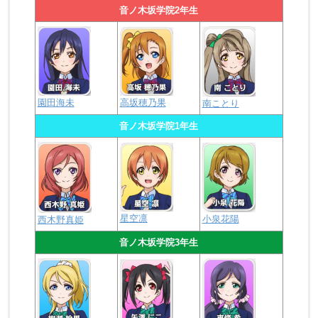
音ノ木坂学院2年生
園田海未
高坂穂乃果
南ことり
音ノ木坂学院1年生
星空凛
小泉花陽
西木野真姫
音ノ木坂学院3年生