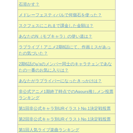
石溶かす？
メドレーフェスティバルで何個石を使った？
スクフェスにこれまで課金した金額は？
あなたのN（モブキャラ）の使い道は？
ラブライブ！アニメ2期8話にて、作画ミスがあっ
たの気づいた？
2期6話のμ’sのメンバー同士のキャラチェンであな
たの一番のお気に入りは？
あなたがラブライバーになったきっかけは？
非公式アニメ1期終了時点でのAqours推しメン投票
ランキング
第1回非公式キャラ別URイラストNo.1決定戦投票
第2回非公式キャラ別URイラストNo.1決定戦投票
第1回人気ライブ楽曲ランキング