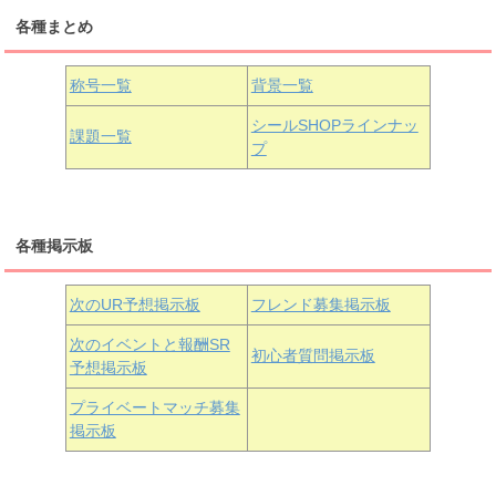
各種まとめ
国木田花丸
津島善子
黒澤ルビィ
桜坂しずく
中須かすみ
称号一覧
背景一覧
天王寺璃奈
浦の星女学院3年生
シールSHOPラインナッ
課題一覧
プ
三船栞子
各種掲示板
小原鞠莉
黒澤ダイヤ
松浦果南
虹ヶ咲学園3年生
次のUR予想掲示板
フレンド募集掲示板
次のイベントと報酬SR
初心者質問掲示板
予想掲示板
近江彼方
朝香果林
エマ・ヴェルデ
プライベートマッチ募集
掲示板