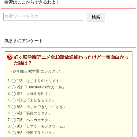
検索はここからできるわよ！
気ままにアンケート
虹ヶ咲学園アニメ全13話放送終わったけど一番面白かっ
た話は？
→
(参考)虹ヶ咲学園(ニジガク)ア…
1話「はじまりのトキメキ」
2話「Cutest&#9825;ガール」
3話「大好きを叫ぶ」
4話は「未知なるミチ」
5話「今しかできないことを」
6話「笑顔のカタチ」
7話「ハルカカナタ」
8話「しずく、モノクローム」
9話「仲間でライバル」