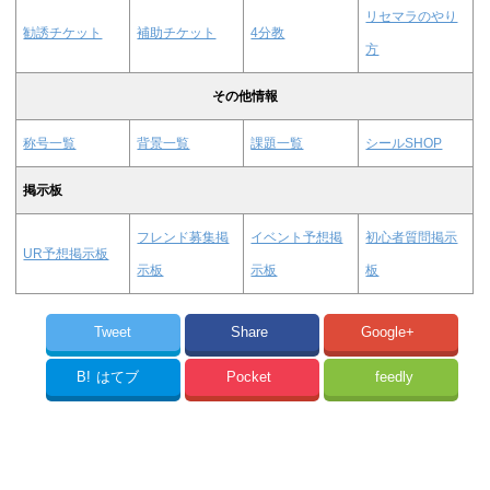
リセマラのやり
勧誘チケット
補助チケット
4分教
方
その他情報
称号一覧
背景一覧
課題一覧
シールSHOP
掲示板
フレンド募集掲
イベント予想掲
初心者質問掲示
UR予想掲示板
示板
示板
板
Tweet
Share
Google+
B!
はてブ
Pocket
feedly