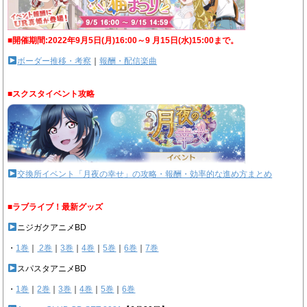
■開催期間:2022年9月5日(月)16:00～9 月15日(水)15:00まで。
ボーダー推移・考察
｜
報酬・配信楽曲
■スクスタイベント攻略
交換所イベント「月夜の幸せ」の攻略・報酬・効率的な進め方まとめ
■ラブライブ！最新グッズ
ニジガクアニメBD
・
1巻
｜
2巻
｜
3巻
｜
4巻
｜
5巻
｜
6巻
｜
7巻
スパスタアニメBD
・
1巻
｜
2巻
｜
3巻
｜
4巻
｜
5巻
｜
6巻