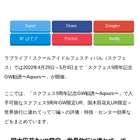
Tweet
Share
Google+
B!
はてブ
Pocket
feedly
ラブライブ！スクールアイドルフェスティバル（スクフェ
ス）では2022年4月29日～5月9日まで「スクフェス9周年記念
GW勧誘〜Aqours〜」が開催。
ここでは、「スクフェス9周年記念GW勧誘〜Aqours〜」で入
手可能なスクフェス9周年GW限定UR、国木田花丸UR限定＜
世界旅行に連れてって♡編＞の評価・特技・センター効果な
どをまとめています。