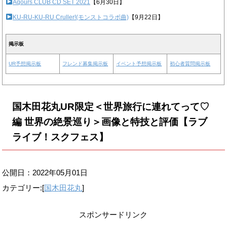
Aqours CLUB CD SET 2021
【6月30日】
KU-RU-KU-RU Cruller!(モンストコラボ曲)
【9月22日】
掲示板
UR予想掲示板
フレンド募集掲示板
イベント予想掲示板
初心者質問掲示板
国木田花丸UR限定＜世界旅行に連れてって♡
編 世界の絶景巡り＞画像と特技と評価【ラブ
ライブ！スクフェス】
公開日：
2022年05月01日
カテゴリー:[
国木田花丸
]
スポンサードリンク