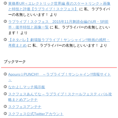
東條希UR＜エレクトリック世界編 夜のスケートリンク＞画像
と特技と評価【ラブライブ！スクフェス】
に
私、ラブライバ
ーの名無しといいます！
より
ラブライブ！スクフェス 2015年11月舞踏会編のUR・SR前
半・後半特技と画像一覧
に
私、ラブライバーの名無しといい
ます！
より
【ネタバレ】劇場版ラブライブ！サンシャイン!!映画の感想・
考察まとめ
に
私、ラブライバーの名無しといいます！
より
ブックマーク
Aqours☆PUNCH!! ～ラブライブ！サンシャイン!!情報サイト
～
なかよしマッチ掲示板
スクフェスあんてな – ラブライブ！スクールフェスティバル攻
略まとめアンテナ
スクフェスアンテナ
スクフェス公式Twitterアカウント