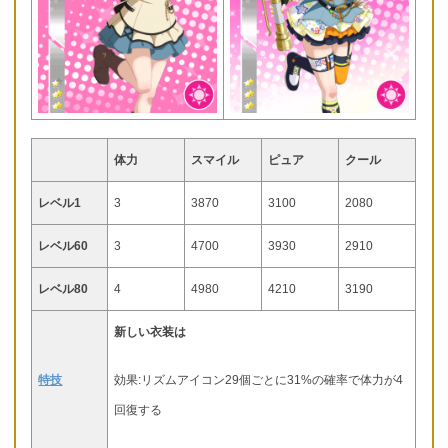
体力
スマイル
ピュア
クール
レベル1
3
3870
3100
2080
レベル60
3
4700
3930
2910
レベル80
4
4980
4210
3190
新しい衣装は
特技
効果:リズムアイコン29個ごとに31%の確率で体力が4
回復する