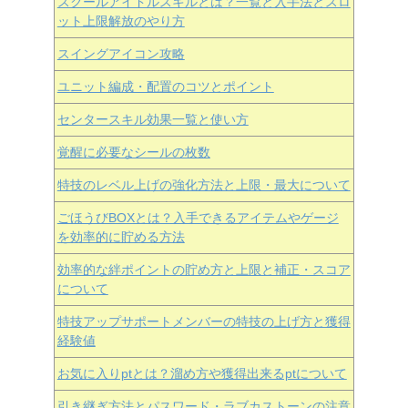
スクールアイドルスキルとは？一覧と入手法とスロ
ット上限解放のやり方
スイングアイコン攻略
ユニット編成・配置のコツとポイント
センタースキル効果一覧と使い方
覚醒に必要なシールの枚数
特技のレベル上げの強化方法と上限・最大について
ごほうびBOXとは？入手できるアイテムやゲージ
を効率的に貯める方法
効率的な絆ポイントの貯め方と上限と補正・スコア
について
特技アップサポートメンバーの特技の上げ方と獲得
経験値
お気に入りptとは？溜め方や獲得出来るptについて
引き継ぎ方法とパスワード・ラブカストーンの注意