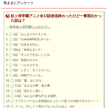
気ままにアンケート
虹ヶ咲学園アニメ全13話放送終わったけど一番面白かっ
た話は？
→
(参考)虹ヶ咲学園(ニジガク)ア…
1話「はじまりのトキメキ」
2話「Cutest&#9825;ガール」
3話「大好きを叫ぶ」
4話は「未知なるミチ」
5話「今しかできないことを」
6話「笑顔のカタチ」
7話「ハルカカナタ」
8話「しずく、モノクローム」
9話「仲間でライバル」
10話「夏、はじまる」
11話「みんなの夢、私の夢」
12話「花ひらく想い」
13話「みんなの夢を叶える場所」
ラブライバーなら全部面白かったって思うの当然ですけどー！！
うーん…忙しくて見れてないんだよねぇ…zzz