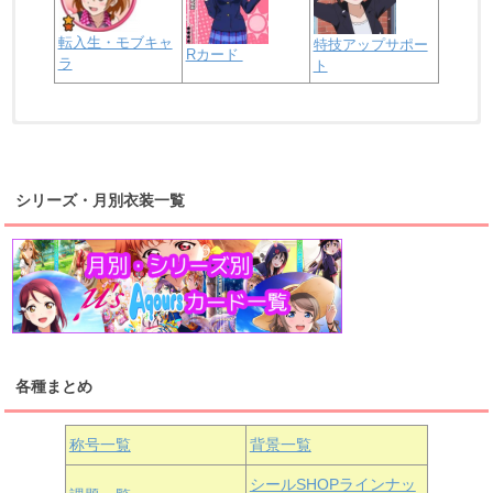
転入生・モブキャ
特技アップサポー
Rカード
ラ
ト
浦の星女学院2年生
虹ヶ咲学園2年生
シリーズ・月別衣装一覧
高海千歌
渡辺曜
桜内梨子
上原歩夢
宮下愛
優木せつ菜
浦の星女学院1年生
虹ヶ咲学園1年生
各種まとめ
国木田花丸
津島善子
黒澤ルビィ
桜坂しずく
中須かすみ
称号一覧
背景一覧
天王寺璃奈
浦の星女学院3年生
シールSHOPラインナッ