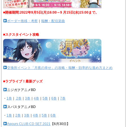
■開催期間:2022年9月5日(月)16:00～9 月15日(水)15:00まで。
ボーダー推移・考察
｜
報酬・配信楽曲
■スクスタイベント攻略
交換所イベント「月夜の幸せ」の攻略・報酬・効率的な進め方まとめ
■ラブライブ！最新グッズ
ニジガクアニメBD
・
1巻
｜
2巻
｜
3巻
｜
4巻
｜
5巻
｜
6巻
｜
7巻
スパスタアニメBD
・
1巻
｜
2巻
｜
3巻
｜
4巻
｜
5巻
｜
6巻
Aqours CLUB CD SET 2021
【6月30日】