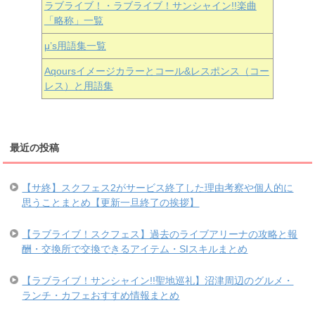
ラブライブ！・ラブライブ！サンシャイン!!楽曲
「略称」一覧
μ’s用語集一覧
Aqoursイメージカラーとコール&レスポンス（コー
レス）と用語集
最近の投稿
【サ終】スクフェス2がサービス終了した理由考察や個人的に
思うことまとめ【更新一旦終了の挨拶】
【ラブライブ！スクフェス】過去のライブアリーナの攻略と報
酬・交換所で交換できるアイテム・SIスキルまとめ
【ラブライブ！サンシャイン!!聖地巡礼】沼津周辺のグルメ・
ランチ・カフェおすすめ情報まとめ