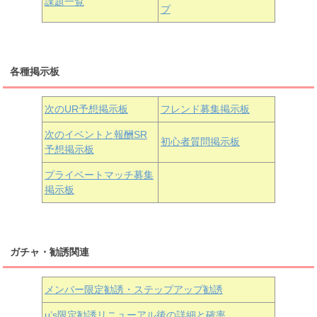
課題一覧
プ
三船栞子
各種掲示板
小原鞠莉
黒澤ダイヤ
松浦果南
虹ヶ咲学園3年生
次のUR予想掲示板
フレンド募集掲示板
次のイベントと報酬SR
初心者質問掲示板
予想掲示板
近江彼方
朝香果林
エマ・ヴェルデ
プライベートマッチ募集
掲示板
ガチャ・勧誘関連
メンバー限定勧誘・ステップアップ勧誘
μ’s限定勧誘リニューアル後の詳細と確率