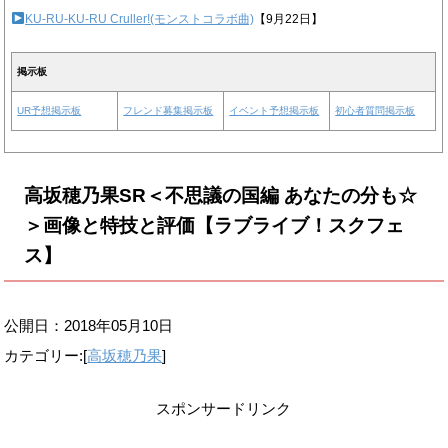
KU-RU-KU-RU Cruller!(モンストコラボ曲)
【9月22日】
掲示板
UR予想掲示板
フレンド募集掲示板
イベント予想掲示板
初心者質問掲示板
高坂穂乃果SR＜不思議の国編 あなたの分も☆
＞画像と特技と評価【ラブライブ！スクフェ
ス】
公開日：
2018年05月10日
カテゴリー:[
高坂穂乃果
]
スポンサードリンク