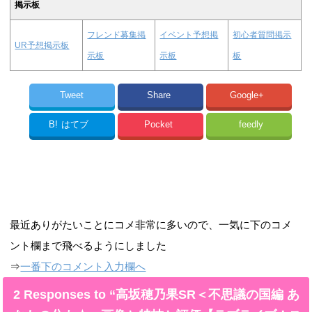
掲示板
フレンド募集掲
イベント予想掲
初心者質問掲示
UR予想掲示板
示板
示板
板
Tweet
Share
Google+
B!
はてブ
Pocket
feedly
最近ありがたいことにコメ非常に多いので、一気に下のコメ
ント欄まで飛べるようにしました
⇒
一番下のコメント入力欄へ
2 Responses to “高坂穂乃果SR＜不思議の国編 あ