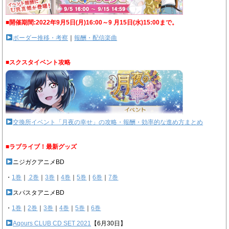
■開催期間:2022年9月5日(月)16:00～9 月15日(水)15:00まで。
ボーダー推移・考察
｜
報酬・配信楽曲
■スクスタイベント攻略
交換所イベント「月夜の幸せ」の攻略・報酬・効率的な進め方まとめ
■ラブライブ！最新グッズ
ニジガクアニメBD
・
1巻
｜
2巻
｜
3巻
｜
4巻
｜
5巻
｜
6巻
｜
7巻
スパスタアニメBD
・
1巻
｜
2巻
｜
3巻
｜
4巻
｜
5巻
｜
6巻
Aqours CLUB CD SET 2021
【6月30日】