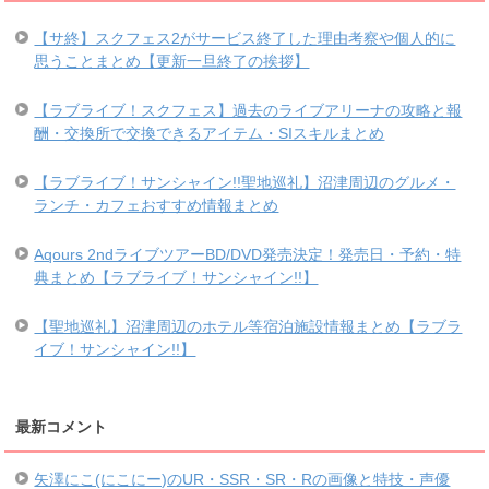
【サ終】スクフェス2がサービス終了した理由考察や個人的に
思うことまとめ【更新一旦終了の挨拶】
【ラブライブ！スクフェス】過去のライブアリーナの攻略と報
酬・交換所で交換できるアイテム・SIスキルまとめ
【ラブライブ！サンシャイン!!聖地巡礼】沼津周辺のグルメ・
ランチ・カフェおすすめ情報まとめ
Aqours 2ndライブツアーBD/DVD発売決定！発売日・予約・特
典まとめ【ラブライブ！サンシャイン!!】
【聖地巡礼】沼津周辺のホテル等宿泊施設情報まとめ【ラブラ
イブ！サンシャイン!!】
最新コメント
矢澤にこ(にこにー)のUR・SSR・SR・Rの画像と特技・声優