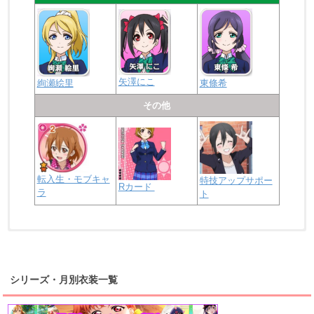
矢澤にこ
絢瀬絵里
東條希
その他
転入生・モブキャ
特技アップサポー
Rカード
ラ
ト
浦の星女学院2年生
虹ヶ咲学園2年生
シリーズ・月別衣装一覧