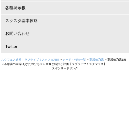
各種掲示板
スクスタ基本攻略
お問い合わせ
Twitter
スクフェス速報｜ラブライブ！スクスタ攻略
>
カード・特技一覧
>
高坂穂乃果
>
高坂穂乃果SR
＜不思議の国編 あなたの分も☆＞画像と特技と評価【ラブライブ！スクフェス】
スポンサードリンク