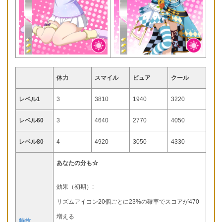
体力
スマイル
ピュア
クール
レベル1
3
3810
1940
3220
レベル60
3
4640
2770
4050
レベル80
4
4920
3050
4330
あなたの分も☆
効果（初期）:
リズムアイコン20個ごとに23%の確率でスコアが470
増える
特技