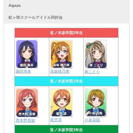
Aqours
虹ヶ咲スクールアイドル同好会
音ノ木坂学院2年生
園田海未
高坂穂乃果
南ことり
音ノ木坂学院1年生
星空凛
小泉花陽
西木野真姫
音ノ木坂学院3年生