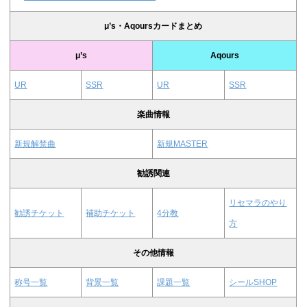
μ’s・Aqoursカードまとめ
μ’s
Aqours
UR
SSR
UR
SSR
楽曲情報
新規解禁曲
新規MASTER
勧誘関連
リセマラのやり
勧誘チケット
補助チケット
4分教
方
その他情報
称号一覧
背景一覧
課題一覧
シールSHOP