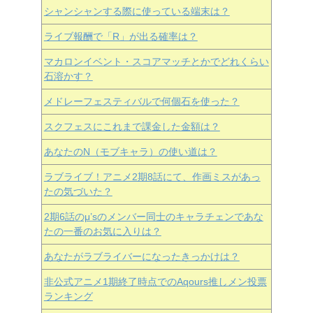
シャンシャンする際に使っている端末は？
ライブ報酬で「R」が出る確率は？
マカロンイベント・スコアマッチとかでどれくらい
石溶かす？
メドレーフェスティバルで何個石を使った？
スクフェスにこれまで課金した金額は？
あなたのN（モブキャラ）の使い道は？
ラブライブ！アニメ2期8話にて、作画ミスがあっ
たの気づいた？
2期6話のμ’sのメンバー同士のキャラチェンであな
たの一番のお気に入りは？
あなたがラブライバーになったきっかけは？
非公式アニメ1期終了時点でのAqours推しメン投票
ランキング