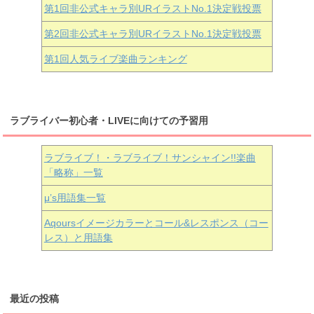
第1回非公式キャラ別URイラストNo.1決定戦投票
第2回非公式キャラ別URイラストNo.1決定戦投票
第1回人気ライブ楽曲ランキング
ラブライバー初心者・LIVEに向けての予習用
ラブライブ！・ラブライブ！サンシャイン!!楽曲
「略称」一覧
μ’s用語集一覧
Aqoursイメージカラーとコール&レスポンス（コー
レス）と用語集
最近の投稿