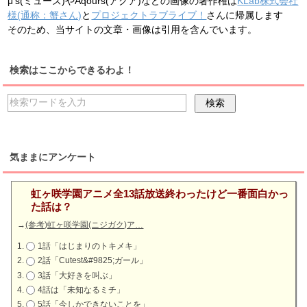
μ's(ミューズ)やAqours(アクア)などの画像の著作権は
KLab株式会社
様(通称：蟹さん)
と
プロジェクトラブライブ！
さんに帰属します
そのため、当サイトの文章・画像は引用を含んでいます。
検索はここからできるわよ！
気ままにアンケート
虹ヶ咲学園アニメ全13話放送終わったけど一番面白かっ
た話は？
→
(参考)虹ヶ咲学園(ニジガク)ア…
1話「はじまりのトキメキ」
2話「Cutest&#9825;ガール」
3話「大好きを叫ぶ」
4話は「未知なるミチ」
5話「今しかできないことを」