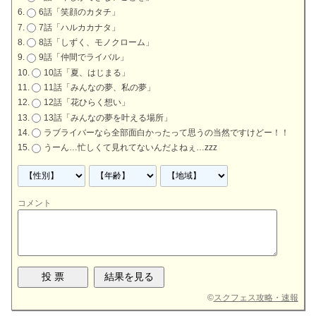
6話「笑顔のカタチ」
7話「ハルカカナタ」
8話「しずく、モノクローム」
9話「仲間でライバル」
10話「夏、はじまる」
11話「みんなの夢、私の夢」
12話「花ひらく想い」
13話「みんなの夢を叶える場所」
ラブライバーなら全部面白かったって思うの当然ですけどー！！
うーん…忙しくて見れてないんだよねぇ…zzz
コメント
©
スクフェス攻略・速報