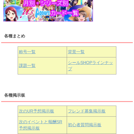
高海千歌
渡辺曜
桜内梨子
上原歩夢
宮下愛
優木せつ菜
浦の星女学院1年生
虹ヶ咲学園1年生
各種まとめ
国木田花丸
津島善子
黒澤ルビィ
桜坂しずく
中須かすみ
称号一覧
背景一覧
天王寺璃奈
浦の星女学院3年生
シールSHOPラインナッ
課題一覧
プ
三船栞子
各種掲示板
小原鞠莉
黒澤ダイヤ
松浦果南
虹ヶ咲学園3年生
次のUR予想掲示板
フレンド募集掲示板
次のイベントと報酬SR
初心者質問掲示板
予想掲示板
近江彼方
朝香果林
エマ・ヴェルデ