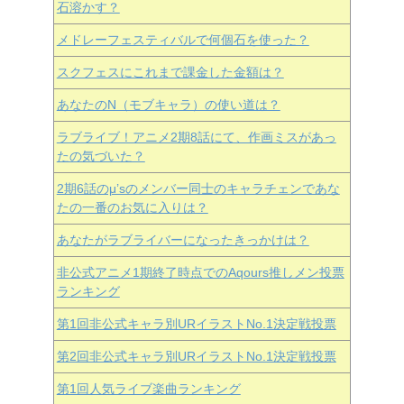
石溶かす？
メドレーフェスティバルで何個石を使った？
スクフェスにこれまで課金した金額は？
あなたのN（モブキャラ）の使い道は？
ラブライブ！アニメ2期8話にて、作画ミスがあっ
たの気づいた？
2期6話のμ’sのメンバー同士のキャラチェンであな
たの一番のお気に入りは？
あなたがラブライバーになったきっかけは？
非公式アニメ1期終了時点でのAqours推しメン投票
ランキング
第1回非公式キャラ別URイラストNo.1決定戦投票
第2回非公式キャラ別URイラストNo.1決定戦投票
第1回人気ライブ楽曲ランキング