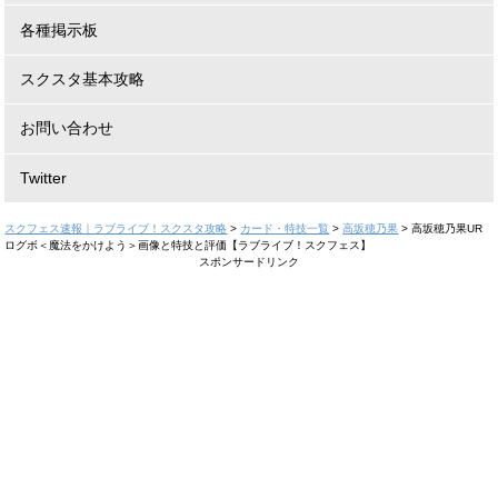
各種掲示板
スクスタ基本攻略
お問い合わせ
Twitter
スクフェス速報｜ラブライブ！スクスタ攻略
>
カード・特技一覧
>
高坂穂乃果
>
高坂穂乃果UR
ログボ＜魔法をかけよう＞画像と特技と評価【ラブライブ！スクフェス】
スポンサードリンク