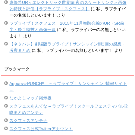
東條希UR＜エレクトリック世界編 夜のスケートリンク＞画像
と特技と評価【ラブライブ！スクフェス】
に
私、ラブライバ
ーの名無しといいます！
より
ラブライブ！スクフェス 2015年11月舞踏会編のUR・SR前
半・後半特技と画像一覧
に
私、ラブライバーの名無しといい
ます！
より
【ネタバレ】劇場版ラブライブ！サンシャイン!!映画の感想・
考察まとめ
に
私、ラブライバーの名無しといいます！
より
ブックマーク
Aqours☆PUNCH!! ～ラブライブ！サンシャイン!!情報サイト
～
なかよしマッチ掲示板
スクフェスあんてな – ラブライブ！スクールフェスティバル攻
略まとめアンテナ
スクフェスアンテナ
スクフェス公式Twitterアカウント