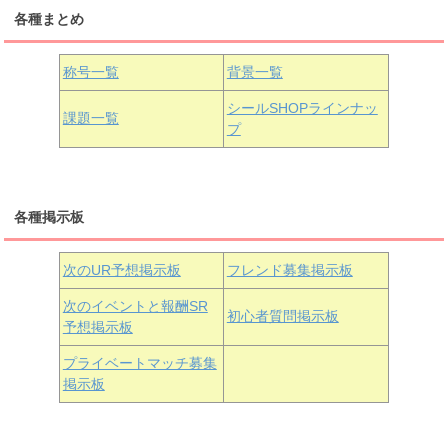
各種まとめ
国木田花丸
津島善子
黒澤ルビィ
桜坂しずく
中須かすみ
称号一覧
背景一覧
天王寺璃奈
浦の星女学院3年生
シールSHOPラインナッ
課題一覧
プ
三船栞子
各種掲示板
小原鞠莉
黒澤ダイヤ
松浦果南
虹ヶ咲学園3年生
次のUR予想掲示板
フレンド募集掲示板
次のイベントと報酬SR
初心者質問掲示板
予想掲示板
近江彼方
朝香果林
エマ・ヴェルデ
プライベートマッチ募集
掲示板