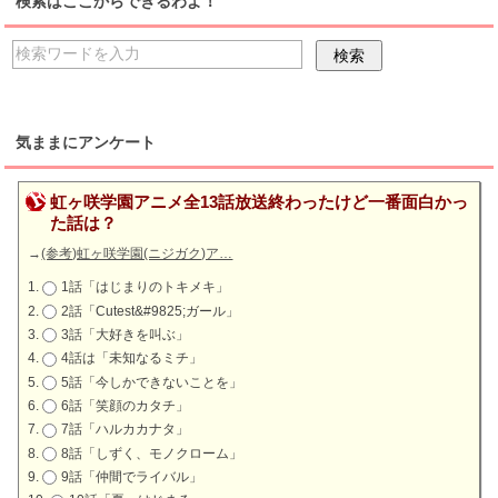
検索はここからできるわよ！
気ままにアンケート
虹ヶ咲学園アニメ全13話放送終わったけど一番面白かっ
た話は？
→
(参考)虹ヶ咲学園(ニジガク)ア…
1話「はじまりのトキメキ」
2話「Cutest&#9825;ガール」
3話「大好きを叫ぶ」
4話は「未知なるミチ」
5話「今しかできないことを」
6話「笑顔のカタチ」
7話「ハルカカナタ」
8話「しずく、モノクローム」
9話「仲間でライバル」