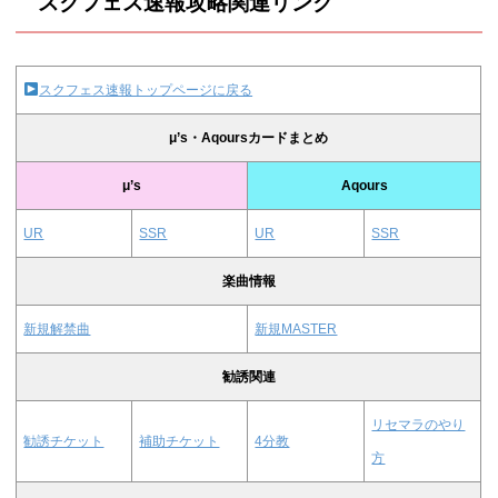
スクフェス速報攻略関連リンク
スクフェス速報トップページに戻る
μ’s・Aqoursカードまとめ
μ’s
Aqours
UR
SSR
UR
SSR
楽曲情報
新規解禁曲
新規MASTER
勧誘関連
リセマラのやり
勧誘チケット
補助チケット
4分教
方