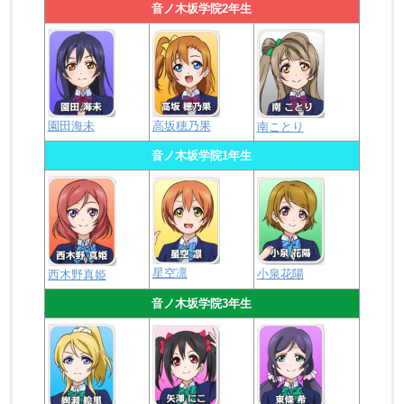
音ノ木坂学院2年生
園田海未
高坂穂乃果
南ことり
音ノ木坂学院1年生
星空凛
小泉花陽
西木野真姫
音ノ木坂学院3年生