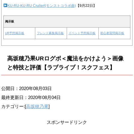
KU-RU-KU-RU Cruller!(モンストコラボ曲)
【9月22日】
掲示板
UR予想掲示板
フレンド募集掲示板
イベント予想掲示板
初心者質問掲示板
高坂穂乃果URログボ＜魔法をかけよう＞画像
と特技と評価【ラブライブ！スクフェス】
公開日：2020年08月03日
最終更新日：
2020年08月04日
カテゴリー:[
高坂穂乃果
]
スポンサードリンク