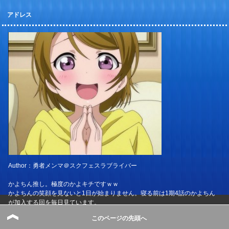
アドレス
Author：勇者メンマ＠スクフェスラブライバー
かよちん推し。極度のかよキチですｗｗ
かよちんの笑顔を見ないと1日が始まりません。寝る前は1期4話のかよちん
が加入する回を毎日見ています。
このページの先頭へ
Aqoursでは、曜ちゃん推しであり、ようまる推し。友情ヨーソローは何度も