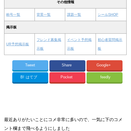
その他情報
称号一覧
背景一覧
課題一覧
シールSHOP
掲示板
フレンド募集掲
イベント予想掲
初心者質問掲示
UR予想掲示板
示板
示板
板
Tweet
Share
Google+
B!
はてブ
Pocket
feedly
最近ありがたいことにコメ非常に多いので、一気に下のコメ
ント欄まで飛べるようにしました