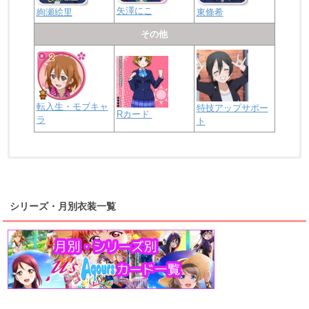
矢澤にこ
絢瀬絵里
東條希
その他
転入生・モブキャ
特技アップサポー
Rカード
ラ
ト
浦の星女学院2年生
虹ヶ咲学園2年生
シリーズ・月別衣装一覧
高海千歌
渡辺曜
桜内梨子
上原歩夢
宮下愛
優木せつ菜
浦の星女学院1年生
虹ヶ咲学園1年生