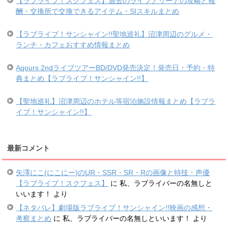
【ラブライブ！スクフェス】過去のライブアリーナの攻略と報
酬・交換所で交換できるアイテム・SIスキルまとめ
【ラブライブ！サンシャイン!!聖地巡礼】沼津周辺のグルメ・
ランチ・カフェおすすめ情報まとめ
Aqours 2ndライブツアーBD/DVD発売決定！発売日・予約・特
典まとめ【ラブライブ！サンシャイン!!】
【聖地巡礼】沼津周辺のホテル等宿泊施設情報まとめ【ラブラ
イブ！サンシャイン!!】
最新コメント
矢澤にこ(にこにー)のUR・SSR・SR・Rの画像と特技・声優
【ラブライブ！スクフェス】
に
私、ラブライバーの名無しと
いいます！
より
【ネタバレ】劇場版ラブライブ！サンシャイン!!映画の感想・
考察まとめ
に
私、ラブライバーの名無しといいます！
より