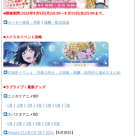
■開催期間:2022年9月5日(月)16:00～9 月15日(水)15:00まで。
ボーダー推移・考察
｜
報酬・配信楽曲
■スクスタイベント攻略
交換所イベント「月夜の幸せ」の攻略・報酬・効率的な進め方まとめ
■ラブライブ！最新グッズ
ニジガクアニメBD
・
1巻
｜
2巻
｜
3巻
｜
4巻
｜
5巻
｜
6巻
｜
7巻
スパスタアニメBD
・
1巻
｜
2巻
｜
3巻
｜
4巻
｜
5巻
｜
6巻
Aqours CLUB CD SET 2021
【6月30日】