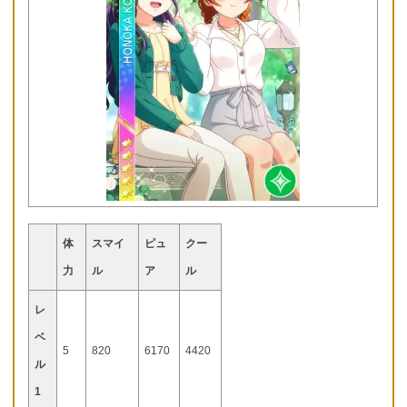
体
スマイ
ピュ
クー
力
ル
ア
ル
レ
ベ
5
820
6170
4420
ル
1