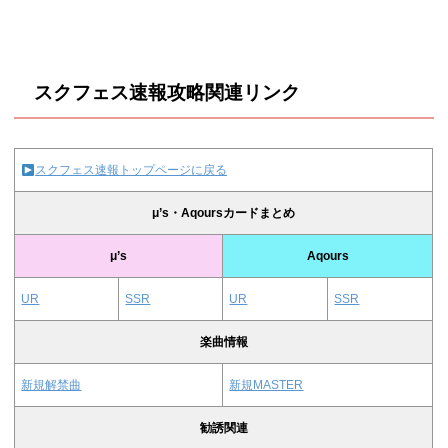
スクフェス速報攻略関連リンク
スクフェス速報トップページに戻る
μ’s・Aqoursカードまとめ
μ’s
Aqours
UR
SSR
UR
SSR
楽曲情報
新規解禁曲
新規MASTER
勧誘関連