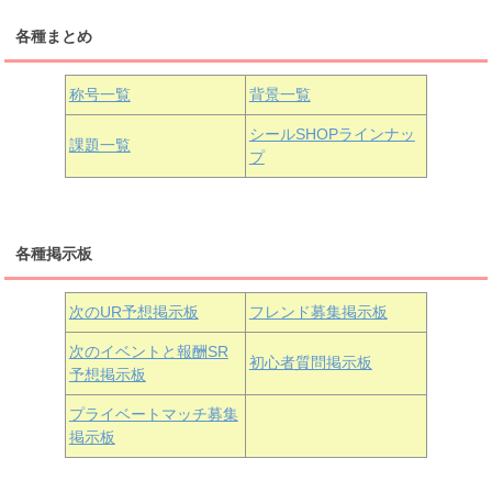
各種まとめ
国木田花丸
津島善子
黒澤ルビィ
桜坂しずく
中須かすみ
称号一覧
背景一覧
天王寺璃奈
浦の星女学院3年生
シールSHOPラインナッ
課題一覧
プ
三船栞子
各種掲示板
小原鞠莉
黒澤ダイヤ
松浦果南
虹ヶ咲学園3年生
次のUR予想掲示板
フレンド募集掲示板
次のイベントと報酬SR
初心者質問掲示板
予想掲示板
近江彼方
朝香果林
エマ・ヴェルデ
プライベートマッチ募集
掲示板