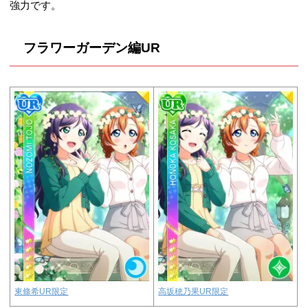
強力です。
フラワーガーデン編UR
東條希UR限定
高坂穂乃果UR限定