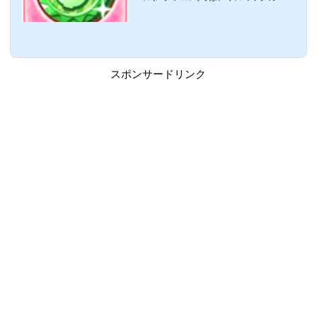
バル】
バルが週末に常設化されました。これに伴
い、新たにリズミックカーニバルをシャン
シャンすると、ポイントがもらえ、ポイン
トSHOPにて豪華アイテムと交換できま
す。ここでは、リズミックカーニバルにて
新たに登場した要素「ポイントSHOP」に
スポンサードリンク
ついてまとめています。リズミックカーニ
バルのポイントについてポイントSHOPで
様々なアイテムと交換可能。ポイントはリ
ズミックカーニバルのライブをクリアする
とことで獲得できます。1回あたりの獲得
ポイントリズ...