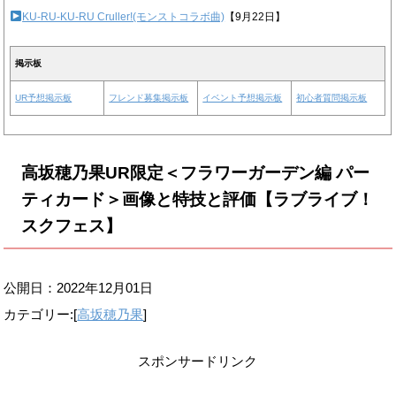
KU-RU-KU-RU Cruller!(モンストコラボ曲)
【9月22日】
掲示板
UR予想掲示板
フレンド募集掲示板
イベント予想掲示板
初心者質問掲示板
高坂穂乃果UR限定＜フラワーガーデン編 パー
ティカード＞画像と特技と評価【ラブライブ！
スクフェス】
公開日：
2022年12月01日
カテゴリー:[
高坂穂乃果
]
スポンサードリンク