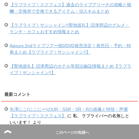
【ラブライブ！スクフェス】過去のライブアリーナの攻略と報
酬・交換所で交換できるアイテム・SIスキルまとめ
【ラブライブ！サンシャイン!!聖地巡礼】沼津周辺のグルメ・
ランチ・カフェおすすめ情報まとめ
Aqours 2ndライブツアーBD/DVD発売決定！発売日・予約・特
典まとめ【ラブライブ！サンシャイン!!】
【聖地巡礼】沼津周辺のホテル等宿泊施設情報まとめ【ラブラ
イブ！サンシャイン!!】
最新コメント
矢澤にこ(にこにー)のUR・SSR・SR・Rの画像と特技・声優
【ラブライブ！スクフェス】
に
私、ラブライバーの名無しと
いいます！
より
【ネタバレ】劇場版ラブライブ！サンシャイン!!映画の感想・
このページの先頭へ
考察まとめ
に
私、ラブライバーの名無しといいます！
より