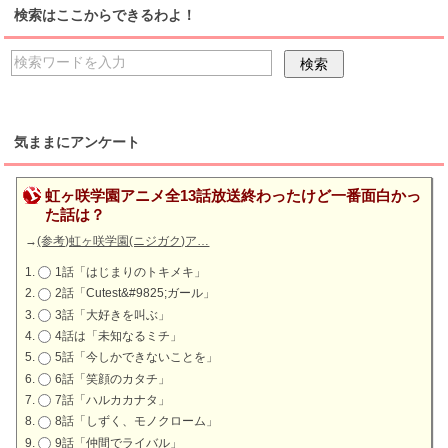
検索はここからできるわよ！
気ままにアンケート
虹ヶ咲学園アニメ全13話放送終わったけど一番面白かっ
た話は？
→
(参考)虹ヶ咲学園(ニジガク)ア…
1話「はじまりのトキメキ」
2話「Cutest&#9825;ガール」
3話「大好きを叫ぶ」
4話は「未知なるミチ」
5話「今しかできないことを」
6話「笑顔のカタチ」
7話「ハルカカナタ」
8話「しずく、モノクローム」
9話「仲間でライバル」