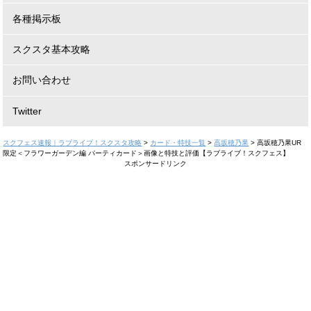
各種掲示板
スクスタ基本攻略
お問い合わせ
Twitter
スクフェス速報｜ラブライブ！スクスタ攻略
>
カード・特技一覧
>
高坂穂乃果
>
高坂穂乃果UR
限定＜フラワーガーデン編 パーティカード＞画像と特技と評価【ラブライブ！スクフェス】
スポンサードリンク