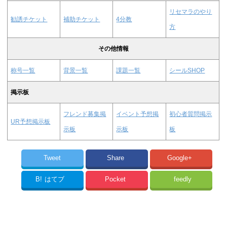
リセマラのやり
勧誘チケット
補助チケット
4分教
方
その他情報
称号一覧
背景一覧
課題一覧
シールSHOP
掲示板
フレンド募集掲
イベント予想掲
初心者質問掲示
UR予想掲示板
示板
示板
板
Tweet
Share
Google+
B!
はてブ
Pocket
feedly