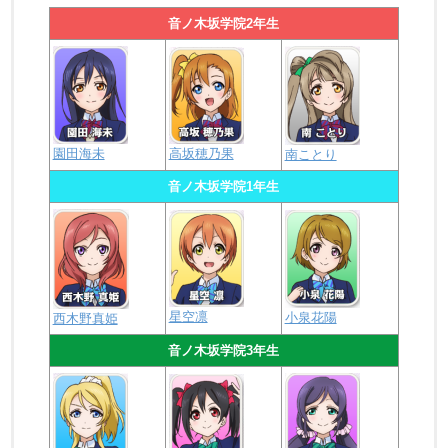
音ノ木坂学院2年生
園田海未
高坂穂乃果
南ことり
音ノ木坂学院1年生
星空凛
小泉花陽
西木野真姫
音ノ木坂学院3年生