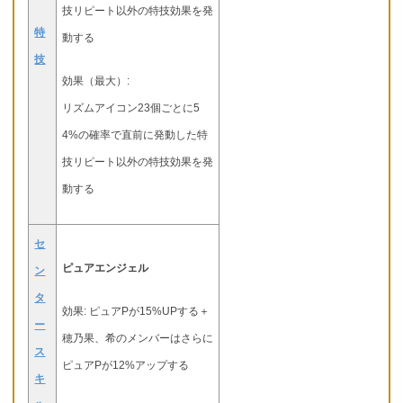
技リピート以外の特技効果を発
特
動する
技
効果（最大）:
リズムアイコン23個ごとに5
4%の確率で直前に発動した特
技リピート以外の特技効果を発
動する
セ
ピュアエンジェル
ン
タ
効果: ピュアPが15%UPする＋
ー
穂乃果、希のメンバーはさらに
ス
ピュアPが12%アップする
キ