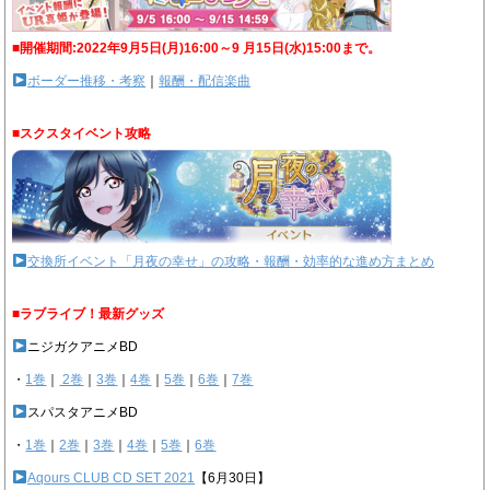
■開催期間:2022年9月5日(月)16:00～9 月15日(水)15:00まで。
ボーダー推移・考察
｜
報酬・配信楽曲
■スクスタイベント攻略
交換所イベント「月夜の幸せ」の攻略・報酬・効率的な進め方まとめ
■ラブライブ！最新グッズ
ニジガクアニメBD
・
1巻
｜
2巻
｜
3巻
｜
4巻
｜
5巻
｜
6巻
｜
7巻
スパスタアニメBD
・
1巻
｜
2巻
｜
3巻
｜
4巻
｜
5巻
｜
6巻
Aqours CLUB CD SET 2021
【6月30日】