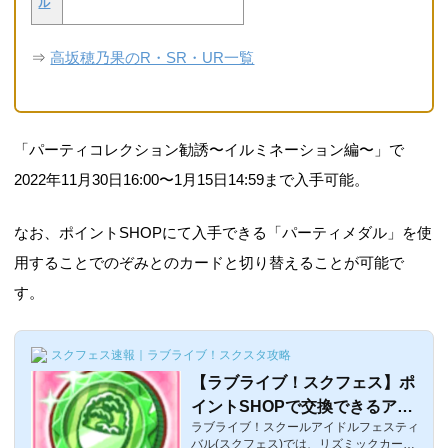
ル
⇒
高坂穂乃果のR・SR・UR一覧
「パーティコレクション勧誘〜イルミネーション編〜」で
2022年11月30日16:00〜1月15日14:59まで入手可能。
なお、ポイントSHOPにて入手できる「パーティメダル」を使
用することでのぞみとのカードと切り替えることが可能で
す。
スクフェス速報｜ラブライブ！スクスタ攻略
【ラブライブ！スクフェス】ポ
イントSHOPで交換できるアイ
ラブライブ！スクールアイドルフェスティ
テムまとめ【リズミックカーニ
バル(スクフェス)では、リズミックカーニ