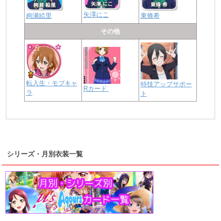
矢澤にこ
絢瀬絵里
東條希
その他
転入生・モブキャ
特技アップサポー
Rカード
ラ
ト
浦の星女学院2年生
虹ヶ咲学園2年生
シリーズ・月別衣装一覧
高海千歌
渡辺曜
桜内梨子
上原歩夢
宮下愛
優木せつ菜
浦の星女学院1年生
虹ヶ咲学園1年生