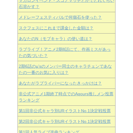
マカロンイベント・スコアマッチとかでどれくらい
石溶かす？
メドレーフェスティバルで何個石を使った？
スクフェスにこれまで課金した金額は？
あなたのN（モブキャラ）の使い道は？
ラブライブ！アニメ2期8話にて、作画ミスがあっ
たの気づいた？
2期6話のμ’sのメンバー同士のキャラチェンであな
たの一番のお気に入りは？
あなたがラブライバーになったきっかけは？
非公式アニメ1期終了時点でのAqours推しメン投票
ランキング
第1回非公式キャラ別URイラストNo.1決定戦投票
第2回非公式キャラ別URイラストNo.1決定戦投票
第1回人気ライブ楽曲ランキング