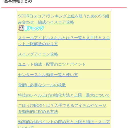
基本情報まとめ
SCORE(スコア)ランキング上位を狙うためのSIS組
み合わせ・編成ハイスコア攻略
スクールアイドルスキルとは？一覧と入手法とスロ
ット上限解放のやり方
スイングアイコン攻略
ユニット編成・配置のコツとポイント
センタースキル効果一覧と使い方
覚醒に必要なシールの枚数
特技のレベル上げの強化方法と上限・最大について
ごほうびBOXとは？入手できるアイテムやゲージ
を効率的に貯める方法
効率的な絆ポイントの貯め方と上限と補正・スコア
について