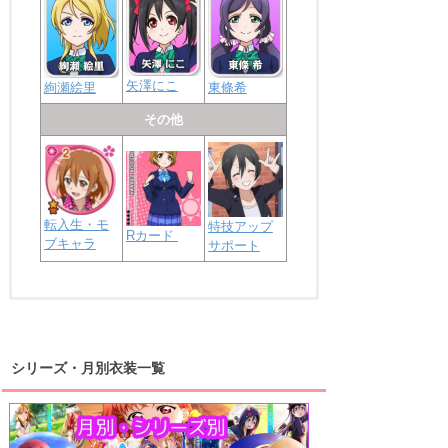
矢澤にこ
絢瀬絵里
東條希
その他
転入生・モ
特技アップ
Rカード
ブキャラ
サポート
浦の星女学院2年生
虹ヶ咲学園2年生
シリーズ・月別衣装一覧
高海千歌
渡辺曜
桜内梨子
上原歩夢
宮下愛
優木せつ菜