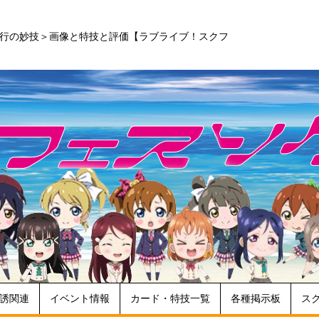
進行の妙技＞画像と特技と評価【ラブライブ！スクフ
誘関連
イベント情報
カード・特技一覧
各種掲示板
ス