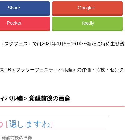
Share
Google+
Pocket
feedly
クフェス）では2021年4月5日16:00〜新たに特待生勧誘
果UR＜フラワーフェスティバル編＞の評価・特技・センタ
ティバル編＞覚醒前後の画像
わ
[
隠しますわ
]
＞覚醒前後の画像