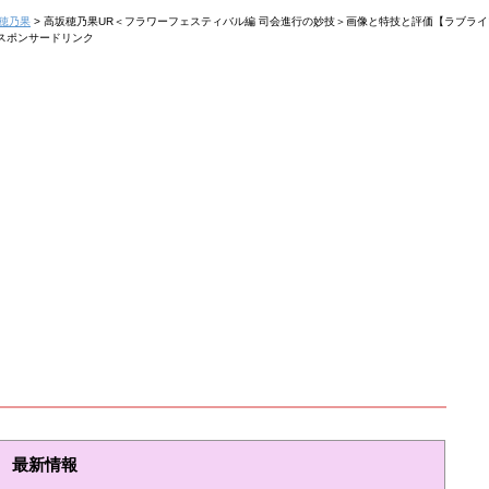
穂乃果
>
高坂穂乃果UR＜フラワーフェスティバル編 司会進行の妙技＞画像と特技と評価【ラブラ
スポンサードリンク
最新情報