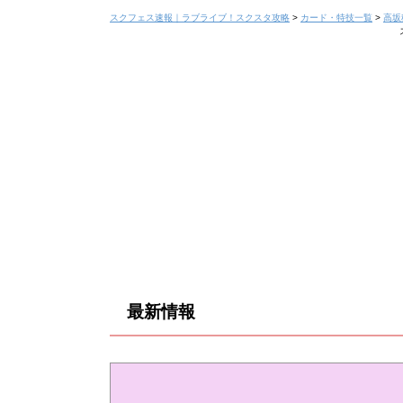
スクフェス速報｜ラブライブ！スクスタ攻略
>
カード・特技一覧
>
高坂
最新情報