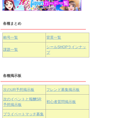
浦の星女学院1年生
虹ヶ咲学園1年生
各種まとめ
国木田花丸
津島善子
黒澤ルビィ
桜坂しずく
中須かすみ
称号一覧
背景一覧
天王寺璃奈
浦の星女学院3年生
シールSHOPラインナッ
課題一覧
プ
三船栞子
各種掲示板
小原鞠莉
黒澤ダイヤ
松浦果南
虹ヶ咲学園3年生
次のUR予想掲示板
フレンド募集掲示板
次のイベントと報酬SR
初心者質問掲示板
予想掲示板
エマ・ヴェ
近江彼方
朝香果林
プライベートマッチ募集
ルデ