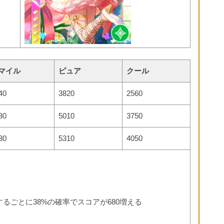
マイル
ピュア
クール
40
3820
2560
30
5010
3750
30
5310
4050
成するごとに38%の確率でスコアが680増える