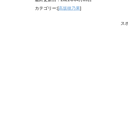
カテゴリー:[
高坂穂乃果
]
ス