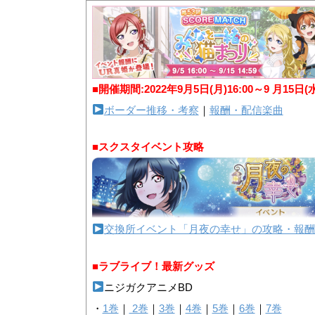
■開催期間:2022年9月5日(月)16:00～9 月15日(
ボーダー推移・考察
｜
報酬・配信楽曲
■スクスタイベント攻略
交換所イベント「月夜の幸せ」の攻略・報酬
■ラブライブ！最新グッズ
ニジガクアニメBD
・
1巻
｜
2巻
｜
3巻
｜
4巻
｜
5巻
｜
6巻
｜
7巻