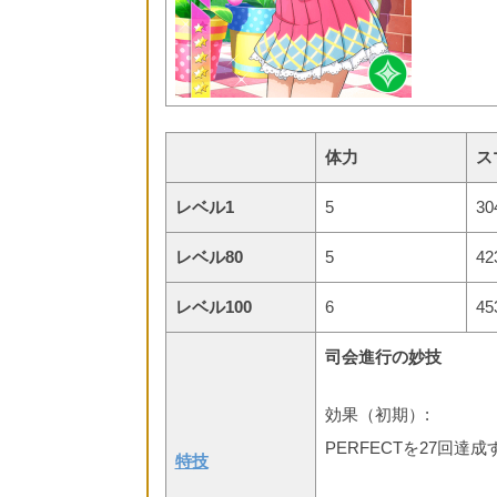
体力
ス
レベル1
5
30
レベル80
5
42
レベル100
6
45
司会進行の妙技
効果（初期）:
PERFECTを27回達
特技