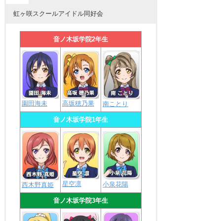
虹ヶ咲スクールアイドル同好会
音ノ木坂学院2年生
園田海未
高坂穂乃果
南ことり
音ノ木坂学院1年生
星空凛
小泉花陽
西木野真姫
音ノ木坂学院3年生