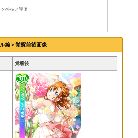
＞の特技と評価
バル編＞覚醒前後画像
覚醒後