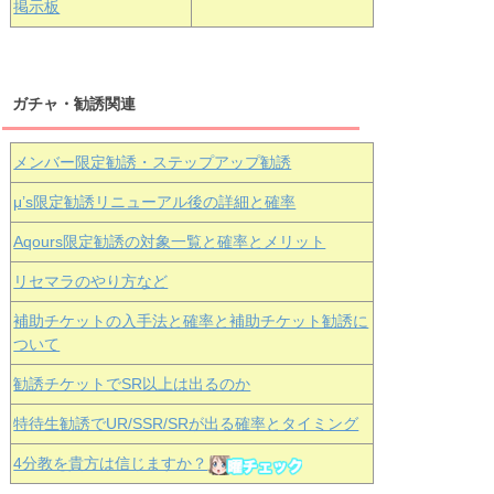
掲示板
ガチャ・勧誘関連
メンバー限定勧誘・ステップアップ勧誘
μ’s限定勧誘リニューアル後の詳細と確率
Aqours
限定勧誘の対象一覧と確率とメリット
リセマラのやり方など
補助チケットの入手法と確率と補助チケット勧誘に
ついて
勧誘チケットでSR以上は出るのか
特待生勧誘でUR/SSR/SRが出る確率とタイミング
4分教を貴方は信じますか？