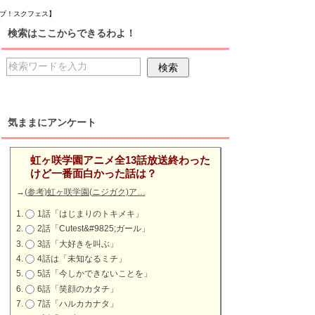
イブ！スクフェス】
検索はここからできるわよ！
気ままにアンケート
虹ヶ咲学園アニメ全13話放送終わった
けど一番面白かった話は？
→
(参考)虹ヶ咲学園(ニジガク)ア…
1話「はじまりのトキメキ」
2話「Cutest&#9825;ガール」
3話「大好きを叫ぶ」
4話は「未知なるミチ」
5話「今しかできないことを」
6話「笑顔のカタチ」
7話「ハルカカナタ」