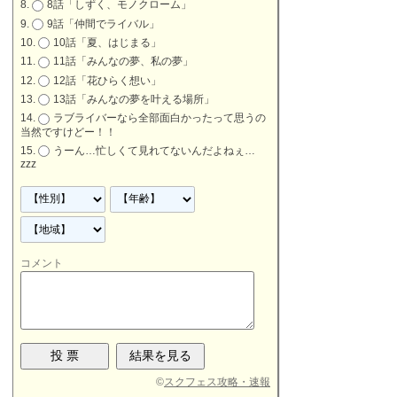
8話「しずく、モノクローム」
9話「仲間でライバル」
10話「夏、はじまる」
11話「みんなの夢、私の夢」
12話「花ひらく想い」
13話「みんなの夢を叶える場所」
ラブライバーなら全部面白かったって思うの
当然ですけどー！！
うーん…忙しくて見れてないんだよねぇ…
zzz
コメント
©
スクフェス攻略・速報