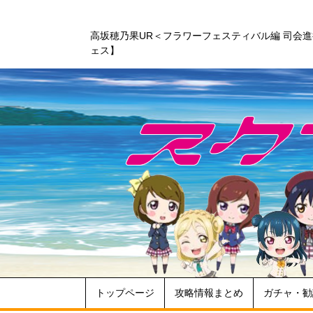
高坂穂乃果UR＜フラワーフェスティバル編 司会
ェス】
トップページ
攻略情報まとめ
ガチャ・勧