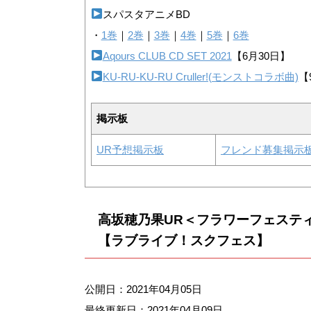
スパスタアニメBD
・
1巻
｜
2巻
｜
3巻
｜
4巻
｜
5巻
｜
6巻
Aqours CLUB CD SET 2021
【6月30日】
KU-RU-KU-RU Cruller!(モンストコラボ曲)
【
掲示板
UR予想掲示板
フレンド募集掲示
高坂穂乃果UR＜フラワーフェステ
【ラブライブ！スクフェス】
公開日：2021年04月05日
最終更新日：
2021年04月09日