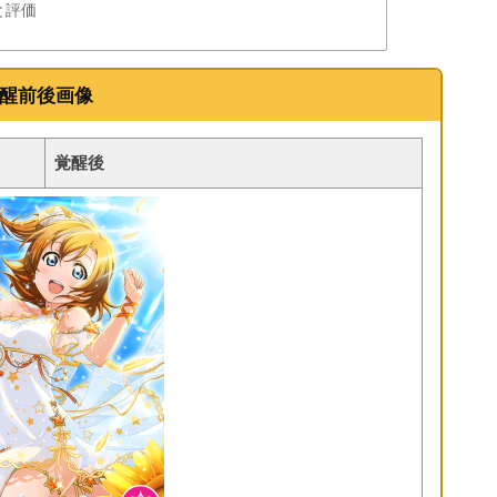
と評価
覚醒前後画像
覚醒後