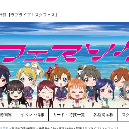
評価【ラブライブ！スクフェス】
誘関連
イベント情報
カード・特技一覧
各種掲示板
ス
穂乃果
>
高坂穂乃果UR限定＜獅子座の女神＞画像と特技と評価【ラブライブ！スクフェス】