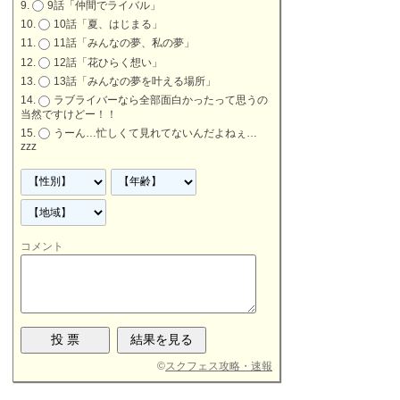
9話「仲間でライバル」
10話「夏、はじまる」
11話「みんなの夢、私の夢」
12話「花ひらく想い」
13話「みんなの夢を叶える場所」
ラブライバーなら全部面白かったって思うの
当然ですけどー！！
うーん…忙しくて見れてないんだよねぇ…
zzz
コメント
©
スクフェス攻略・速報