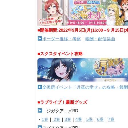
■開催期間:2022年9月5日(月)16:00～9 月15日(
ボーダー推移・考察
｜
報酬・配信楽曲
■スクスタイベント攻略
交換所イベント「月夜の幸せ」の攻略・報酬
■ラブライブ！最新グッズ
ニジガクアニメBD
・
1巻
｜
2巻
｜
3巻
｜
4巻
｜
5巻
｜
6巻
｜
7巻
スパスタアニメBD