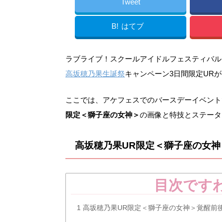
Tweet
B!
はてブ
ラブライブ！スクールアイドルフェスティバル（ス
高坂穂乃果生誕祭
キャンペーン3日間限定UR
ここでは、アケフェスでのバースデーイベント
限定＜獅子座の女神＞
の画像と特技とステータ
高坂穂乃果UR限定＜獅子座の女
目次です
1
高坂穂乃果UR限定＜獅子座の女神＞覚醒前