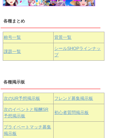
各種まとめ
国木田花丸
津島善子
黒澤ルビィ
桜坂しずく
中須かすみ
称号一覧
背景一覧
天王寺璃奈
浦の星女学院3年生
シールSHOPラインナッ
課題一覧
プ
三船栞子
各種掲示板
小原鞠莉
黒澤ダイヤ
松浦果南
虹ヶ咲学園3年生
次のUR予想掲示板
フレンド募集掲示板
次のイベントと報酬SR
初心者質問掲示板
予想掲示板
エマ・ヴェ
近江彼方
朝香果林
プライベートマッチ募集
ルデ
掲示板