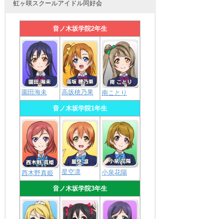
虹ヶ咲スクールアイドル同好会
音ノ木坂学院2年生
園田海未
高坂穂乃果
南ことり
音ノ木坂学院1年生
星空凛
小泉花陽
西木野真姫
音ノ木坂学院3年生