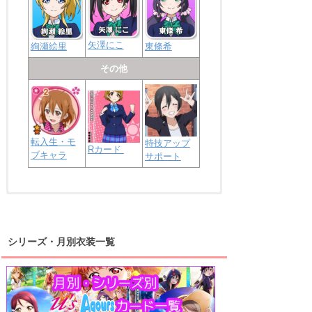
矢澤にこ
絢瀬絵里
東條希
その他
転入生・モ
特技アップ
Rカード
ブキャラ
サポート
浦の星女学院2年生
虹ヶ咲学園2年生
シリーズ・月別衣装一覧
高海千歌
渡辺曜
桜内梨子
上原歩夢
宮下愛
優木せつ菜
浦の星女学院1年生
虹ヶ咲学園1年生