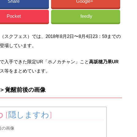
Share
Google+
Pocket
feedly
クフェス）では、2018年8月2日〜8月4日23：59までの
が登場しています。
で入手できた限定UR「ホノカチャン」こと
高坂穂乃果UR
ス等をまとめています。
神＞覚醒前後の画像
わ
[
隠しますわ
]
後の画像