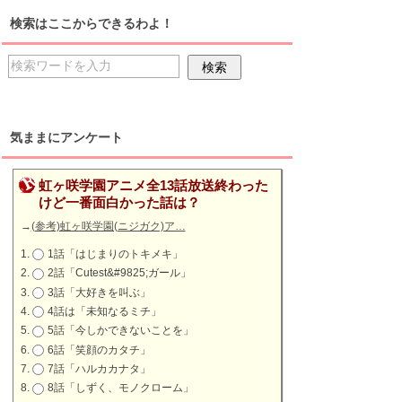
検索はここからできるわよ！
気ままにアンケート
虹ヶ咲学園アニメ全13話放送終わった
けど一番面白かった話は？
→
(参考)虹ヶ咲学園(ニジガク)ア…
1話「はじまりのトキメキ」
2話「Cutest&#9825;ガール」
3話「大好きを叫ぶ」
4話は「未知なるミチ」
5話「今しかできないことを」
6話「笑顔のカタチ」
7話「ハルカカナタ」
8話「しずく、モノクローム」