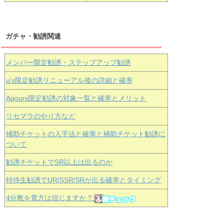
ガチャ・勧誘関連
メンバー限定勧誘・ステップアップ勧誘
μ’s限定勧誘リニューアル後の詳細と確率
Aqours
限定勧誘の対象一覧と確率とメリット
リセマラのやり方など
補助チケットの入手法と確率と補助チケット勧誘に
ついて
勧誘チケットでSR以上は出るのか
特待生勧誘でUR/SSR/SRが出る確率とタイミング
4分教を貴方は信じますか？