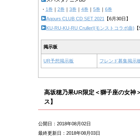
・
1巻
｜
2巻
｜
3巻
｜
4巻
｜
5巻
｜
6巻
Aqours CLUB CD SET 2021
【6月30日】
KU-RU-KU-RU Cruller!(モンストコラボ曲)
【
掲示板
UR予想掲示板
フレンド募集掲示
高坂穂乃果UR限定＜獅子座の女神
ス】
公開日：2018年08月02日
最終更新日：
2018年08月03日