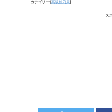
カテゴリー:[
高坂穂乃果
]
ス