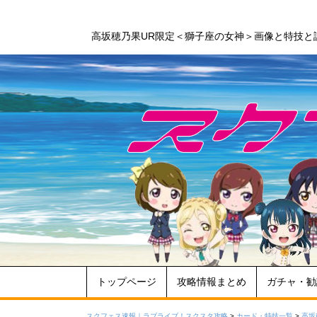
高坂穂乃果UR限定＜獅子座の女神＞画像と特技と
トップページ
攻略情報まとめ
ガチャ・勧
スクフェス速報｜ラブライブ！スクスタ攻略
>
カード・特技一覧
>
高坂