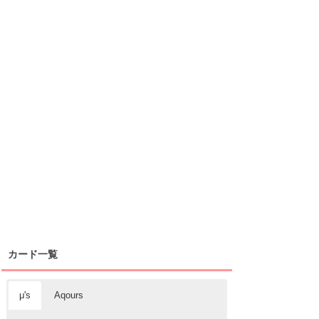
カード一覧
μ's
Aqours