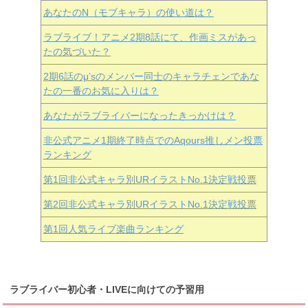
あなたのN（モブキャラ）の使い道は？
ラブライブ！アニメ2期8話にて、作画ミスがあっ
たの気づいた？
2期6話のμ’sのメンバー同士のキャラチェンであな
たの一番のお気に入りは？
あなたがラブライバーになったきっかけは？
非公式アニメ1期終了時点でのAqours推しメン投票
ランキング
第1回非公式キャラ別URイラストNo.1決定戦投票
第2回非公式キャラ別URイラストNo.1決定戦投票
第1回人気ライブ楽曲ランキング
ラブライバー初心者・LIVEに向けての予習用