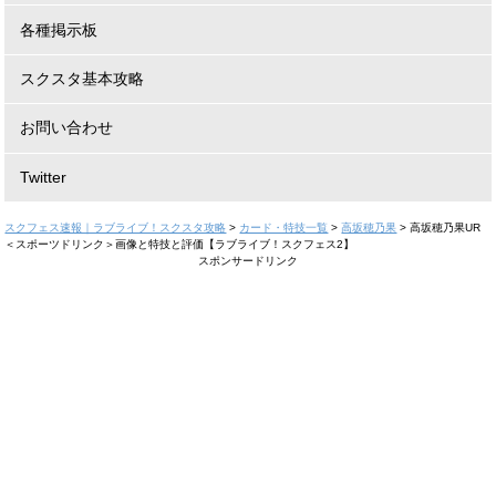
各種掲示板
スクスタ基本攻略
お問い合わせ
Twitter
スクフェス速報｜ラブライブ！スクスタ攻略
>
カード・特技一覧
>
高坂穂乃果
>
高坂穂乃果UR
＜スポーツドリンク＞画像と特技と評価【ラブライブ！スクフェス2】
スポンサードリンク