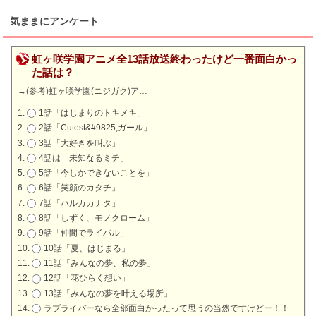
気ままにアンケート
虹ヶ咲学園アニメ全13話放送終わったけど一番面白かっ
た話は？
→
(参考)虹ヶ咲学園(ニジガク)ア…
1話「はじまりのトキメキ」
2話「Cutest&#9825;ガール」
3話「大好きを叫ぶ」
4話は「未知なるミチ」
5話「今しかできないことを」
6話「笑顔のカタチ」
7話「ハルカカナタ」
8話「しずく、モノクローム」
9話「仲間でライバル」
10話「夏、はじまる」
11話「みんなの夢、私の夢」
12話「花ひらく想い」
13話「みんなの夢を叶える場所」
ラブライバーなら全部面白かったって思うの当然ですけどー！！