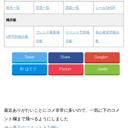
称号一覧
背景一覧
課題一覧
シールSHOP
掲示板
フレンド募集掲
イベント予想掲
初心者質問掲示
UR予想掲示板
示板
示板
板
Tweet
Share
Google+
B!
はてブ
Pocket
feedly
最近ありがたいことにコメ非常に多いので、一気に下のコメ
ント欄まで飛べるようにしました
⇒
一番下のコメント入力欄へ