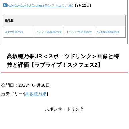
KU-RU-KU-RU Cruller!(モンストコラボ曲)
【9月22日】
掲示板
UR予想掲示板
フレンド募集掲示板
イベント予想掲示板
初心者質問掲示板
高坂穂乃果UR＜スポーツドリンク＞画像と特
技と評価【ラブライブ！スクフェス2】
公開日：
2023年04月30日
カテゴリー:[
高坂穂乃果
]
スポンサードリンク