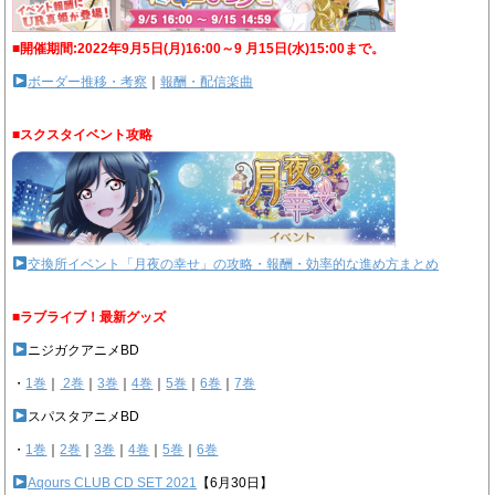
■開催期間:2022年9月5日(月)16:00～9 月15日(水)15:00まで。
ボーダー推移・考察
｜
報酬・配信楽曲
■スクスタイベント攻略
交換所イベント「月夜の幸せ」の攻略・報酬・効率的な進め方まとめ
■ラブライブ！最新グッズ
ニジガクアニメBD
・
1巻
｜
2巻
｜
3巻
｜
4巻
｜
5巻
｜
6巻
｜
7巻
スパスタアニメBD
・
1巻
｜
2巻
｜
3巻
｜
4巻
｜
5巻
｜
6巻
Aqours CLUB CD SET 2021
【6月30日】