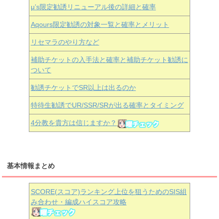
μ’s限定勧誘リニューアル後の詳細と確率
Aqours
限定勧誘の対象一覧と確率とメリット
リセマラのやり方など
補助チケットの入手法と確率と補助チケット勧誘に
ついて
勧誘チケットでSR以上は出るのか
特待生勧誘でUR/SSR/SRが出る確率とタイミング
4分教を貴方は信じますか？
基本情報まとめ
SCORE(スコア)ランキング上位を狙うためのSIS組
み合わせ・編成ハイスコア攻略