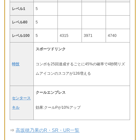
レベル1
5
レベル80
5
レベル100
5
4315
3971
4740
スポーツドリンク
特技
コンボを25回達成するごとに45%の確率で4秒間リズ
ムアイコンのスコアが126増える
クールエンプレス
センタース
キル
効果:クールPが10%アップ
⇒
高坂穂乃果のR・SR・UR一覧