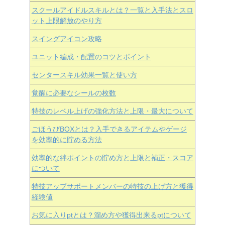
スクールアイドルスキルとは？一覧と入手法とスロ
ット上限解放のやり方
スイングアイコン攻略
ユニット編成・配置のコツとポイント
センタースキル効果一覧と使い方
覚醒に必要なシールの枚数
特技のレベル上げの強化方法と上限・最大について
ごほうびBOXとは？入手できるアイテムやゲージ
を効率的に貯める方法
効率的な絆ポイントの貯め方と上限と補正・スコア
について
特技アップサポートメンバーの特技の上げ方と獲得
経験値
お気に入りptとは？溜め方や獲得出来るptについて