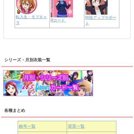
転入生・モブキャ
特技アップサポー
Rカード
ラ
ト
浦の星女学院2年生
虹ヶ咲学園2年生
シリーズ・月別衣装一覧
高海千歌
渡辺曜
桜内梨子
上原歩夢
宮下愛
優木せつ菜
浦の星女学院1年生
虹ヶ咲学園1年生
各種まとめ
国木田花丸
津島善子
黒澤ルビィ
桜坂しずく
中須かすみ
称号一覧
背景一覧
天王寺璃奈