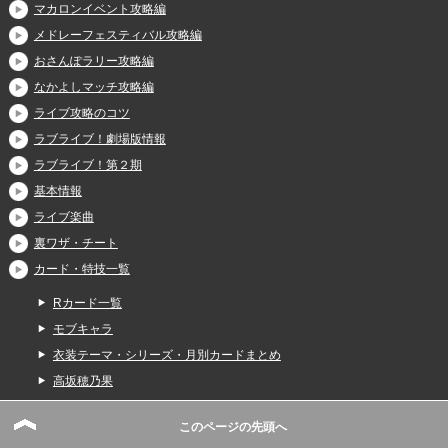
マカロンイベント攻略編
メドレーフェスティバル攻略編
おさんぽラリー攻略編
なかよしマッチ攻略編
ライブ攻略のコツ
ラブライブ！劇場版情報
ラブライブ！第２期
基本情報
ライブ楽曲
裏ワザ・チート
カード・特技一覧
Rカード一覧
モブキャラ
衣装テーマ・シリーズ・月別カードまとめ
高坂穂乃果
絢瀬絵里
このページの先頭へ
園田海未