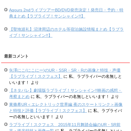
Aqours 2ndライブツアーBD/DVD発売決定！発売日・予約・特
典まとめ【ラブライブ！サンシャイン!!】
【聖地巡礼】沼津周辺のホテル等宿泊施設情報まとめ【ラブラ
イブ！サンシャイン!!】
最新コメント
矢澤にこ(にこにー)のUR・SSR・SR・Rの画像と特技・声優
【ラブライブ！スクフェス】
に
私、ラブライバーの名無しと
いいます！
より
【ネタバレ】劇場版ラブライブ！サンシャイン!!映画の感想・
考察まとめ
に
私、ラブライバーの名無しといいます！
より
東條希UR＜エレクトリック世界編 夜のスケートリンク＞画像
と特技と評価【ラブライブ！スクフェス】
に
私、ラブライバ
ーの名無しといいます！
より
ラブライブ！スクフェス 2015年11月舞踏会編のUR・SR前
半・後半特技と画像一覧
に
私、ラブライバーの名無しといい