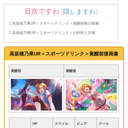
目次ですわ
[
隠しますわ
]
1
高坂穂乃果UR＜スポーツドリンク＞覚醒前後の画像
2
高坂穂乃果UR＜スポーツドリンク＞の特技と評価
高坂穂乃果UR＜スポーツドリンク＞覚醒前後画像
覚醒前
覚醒後
HP
スマイル
ピュア
クール