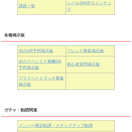
浦の星女学院3年生
シールSHOPラインナッ
課題一覧
プ
三船栞子
各種掲示板
小原鞠莉
黒澤ダイヤ
松浦果南
虹ヶ咲学園3年生
次のUR予想掲示板
フレンド募集掲示板
次のイベントと報酬SR
初心者質問掲示板
予想掲示板
近江彼方
朝香果林
エマ・ヴェルデ
プライベートマッチ募集
掲示板
ガチャ・勧誘関連
メンバー限定勧誘・ステップアップ勧誘