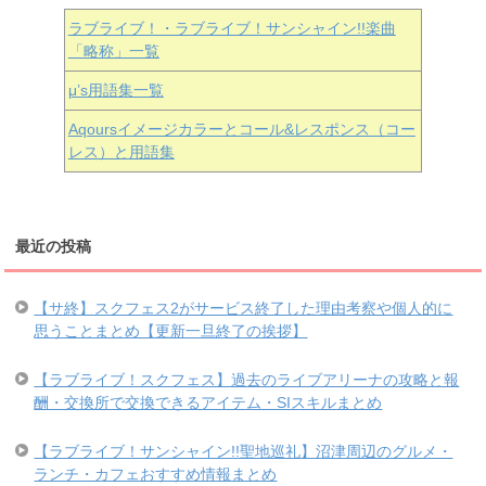
ラブライブ！・ラブライブ！サンシャイン!!楽曲
「略称」一覧
μ’s用語集一覧
Aqoursイメージカラーとコール&レスポンス（コー
レス）と用語集
最近の投稿
【サ終】スクフェス2がサービス終了した理由考察や個人的に
思うことまとめ【更新一旦終了の挨拶】
【ラブライブ！スクフェス】過去のライブアリーナの攻略と報
酬・交換所で交換できるアイテム・SIスキルまとめ
【ラブライブ！サンシャイン!!聖地巡礼】沼津周辺のグルメ・
ランチ・カフェおすすめ情報まとめ