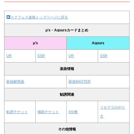
スクフェス速報トップページに戻る
μ’s・Aqoursカードまとめ
μ’s
Aqours
UR
SSR
UR
SSR
楽曲情報
新規解禁曲
新規MASTER
勧誘関連
リセマラのやり
勧誘チケット
補助チケット
4分教
方
その他情報