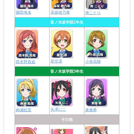
園田海未
高坂穂乃果
南ことり
音ノ木坂学院1年生
星空凛
小泉花陽
西木野真姫
音ノ木坂学院3年生
矢澤にこ
絢瀬絵里
東條希
その他