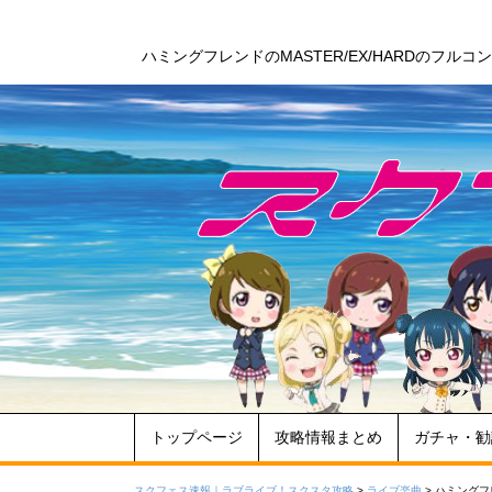
ハミングフレンドのMASTER/EX/HARDのフ
トップページ
攻略情報まとめ
ガチャ・勧
スクフェス速報｜ラブライブ！スクスタ攻略
>
ライブ楽曲
>
ハミングフ