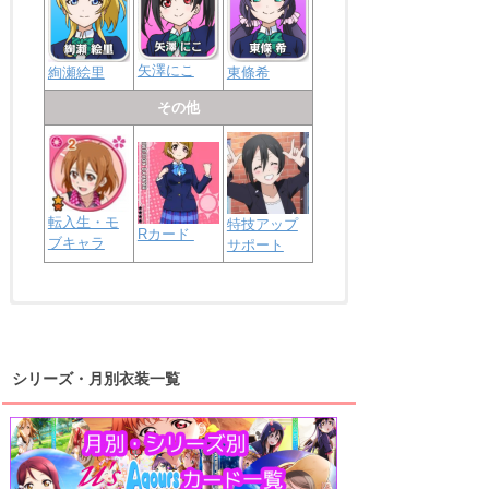
矢澤にこ
絢瀬絵里
東條希
その他
転入生・モ
特技アップ
Rカード
ブキャラ
サポート
浦の星女学院2年生
虹ヶ咲学園2年生
シリーズ・月別衣装一覧
高海千歌
渡辺曜
桜内梨子
上原歩夢
宮下愛
優木せつ菜
浦の星女学院1年生
虹ヶ咲学園1年生