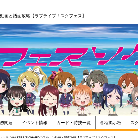
ルコン動画と譜面攻略【ラブライブ！スクフェス】
誘関連
イベント情報
カード・特技一覧
各種掲示板
ス
レンドのMASTER/EX/HARDのフルコン動画と譜面攻略【ラブライブ！スクフェス】