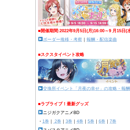
■開催期間:2022年9月5日(月)16:00～9 月15日(
ボーダー推移・考察
｜
報酬・配信楽曲
■スクスタイベント攻略
交換所イベント「月夜の幸せ」の攻略・報酬
■ラブライブ！最新グッズ
ニジガクアニメBD
・
1巻
｜
2巻
｜
3巻
｜
4巻
｜
5巻
｜
6巻
｜
7巻
スパスタアニメBD