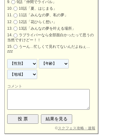
9話「仲間でライバル」
10話「夏、はじまる」
11話「みんなの夢、私の夢」
12話「花ひらく想い」
13話「みんなの夢を叶える場所」
ラブライバーなら全部面白かったって思うの
当然ですけどー！！
うーん…忙しくて見れてないんだよねぇ…
zzz
コメント
©
スクフェス攻略・速報