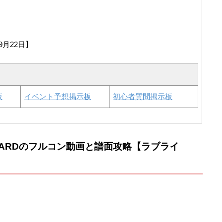
9月22日】
板
イベント予想掲示板
初心者質問掲示板
/HARDのフルコン動画と譜面攻略【ラブライ