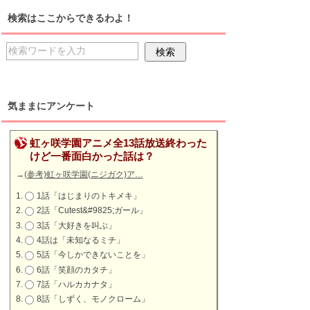
検索はここからできるわよ！
気ままにアンケート
虹ヶ咲学園アニメ全13話放送終わった
けど一番面白かった話は？
→
(参考)虹ヶ咲学園(ニジガク)ア…
1話「はじまりのトキメキ」
2話「Cutest&#9825;ガール」
3話「大好きを叫ぶ」
4話は「未知なるミチ」
5話「今しかできないことを」
6話「笑顔のカタチ」
7話「ハルカカナタ」
8話「しずく、モノクローム」