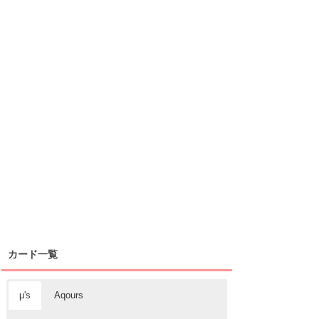
カード一覧
μ's
Aqours