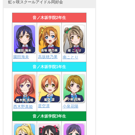
虹ヶ咲スクールアイドル同好会
音ノ木坂学院2年生
園田海未
高坂穂乃果
南ことり
音ノ木坂学院1年生
星空凛
小泉花陽
西木野真姫
音ノ木坂学院3年生