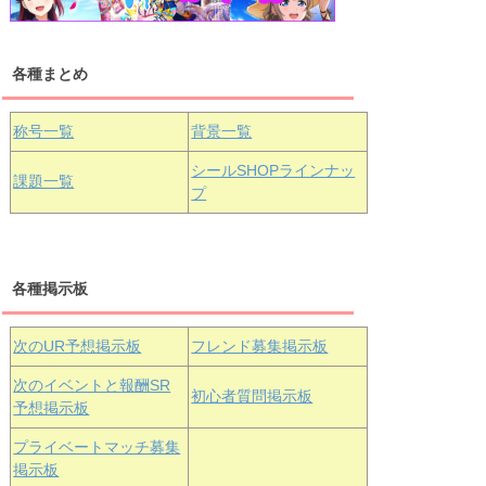
各種まとめ
国木田花丸
津島善子
黒澤ルビィ
桜坂しずく
中須かすみ
称号一覧
背景一覧
天王寺璃奈
浦の星女学院3年生
シールSHOPラインナッ
課題一覧
プ
三船栞子
各種掲示板
小原鞠莉
黒澤ダイヤ
松浦果南
虹ヶ咲学園3年生
次のUR予想掲示板
フレンド募集掲示板
次のイベントと報酬SR
初心者質問掲示板
予想掲示板
エマ・ヴェ
近江彼方
朝香果林
プライベートマッチ募集
ルデ
掲示板