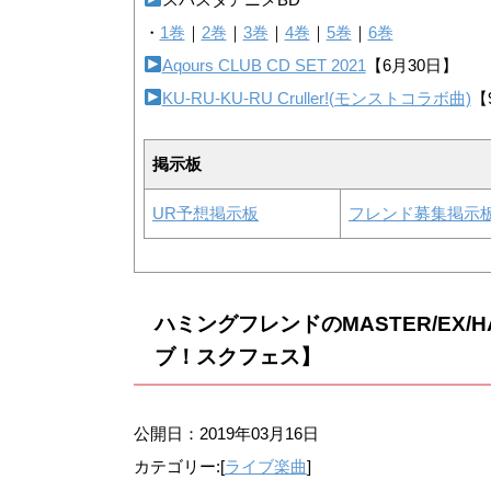
・
1巻
｜
2巻
｜
3巻
｜
4巻
｜
5巻
｜
6巻
Aqours CLUB CD SET 2021
【6月30日】
KU-RU-KU-RU Cruller!(モンストコラボ曲)
【
掲示板
UR予想掲示板
フレンド募集掲示
ハミングフレンドのMASTER/EX
ブ！スクフェス】
公開日：
2019年03月16日
カテゴリー:[
ライブ楽曲
]