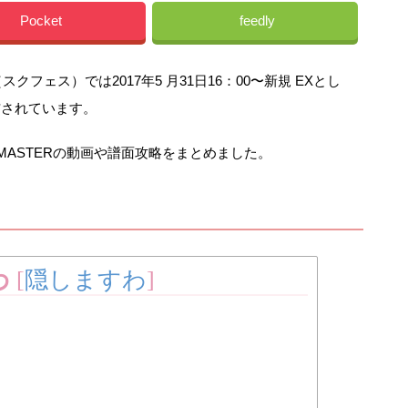
Pocket
feedly
フェス）では2017年5 月31日16：00〜新規 EXとし
信されています。
/MASTERの動画や譜面攻略をまとめました。
わ
[
隠しますわ
]