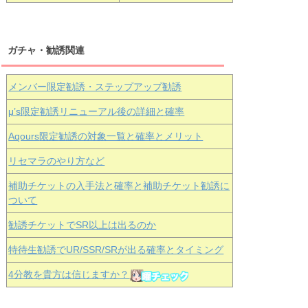
ガチャ・勧誘関連
メンバー限定勧誘・ステップアップ勧誘
μ’s限定勧誘リニューアル後の詳細と確率
Aqours
限定勧誘の対象一覧と確率とメリット
リセマラのやり方など
補助チケットの入手法と確率と補助チケット勧誘に
ついて
勧誘チケットでSR以上は出るのか
特待生勧誘でUR/SSR/SRが出る確率とタイミング
4分教を貴方は信じますか？