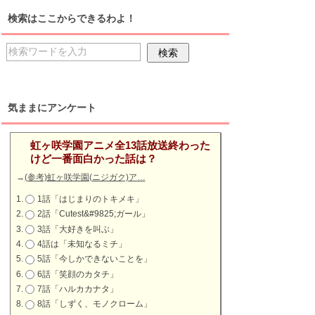
検索はここからできるわよ！
気ままにアンケート
虹ヶ咲学園アニメ全13話放送終わった
けど一番面白かった話は？
→
(参考)虹ヶ咲学園(ニジガク)ア…
1話「はじまりのトキメキ」
2話「Cutest&#9825;ガール」
3話「大好きを叫ぶ」
4話は「未知なるミチ」
5話「今しかできないことを」
6話「笑顔のカタチ」
7話「ハルカカナタ」
8話「しずく、モノクローム」