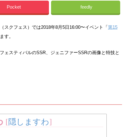
Pocket
feedly
クフェス）では2018年8月5日16:00〜イベント「
第15
ます。
フェスティバルのSSR、ジェニファーSSRの画像と特技と
わ
[
隠しますわ
]