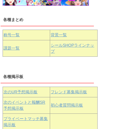
各種まとめ
国木田花丸
津島善子
黒澤ルビィ
桜坂しずく
中須かすみ
称号一覧
背景一覧
天王寺璃奈
浦の星女学院3年生
シールSHOPラインナッ
課題一覧
プ
三船栞子
各種掲示板
小原鞠莉
黒澤ダイヤ
松浦果南
虹ヶ咲学園3年生
次のUR予想掲示板
フレンド募集掲示板
次のイベントと報酬SR
初心者質問掲示板
予想掲示板
エマ・ヴェ
近江彼方
朝香果林
プライベートマッチ募集
ルデ
掲示板