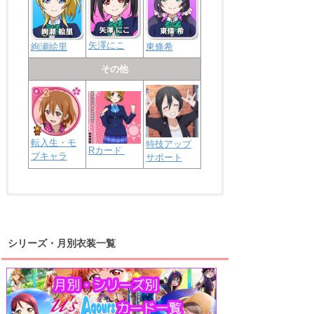
矢澤にこ
絢瀬絵里
東條希
その他
転入生・モ
特技アップ
Rカード
ブキャラ
サポート
浦の星女学院2年生
虹ヶ咲学園2年生
シリーズ・月別衣装一覧
高海千歌
渡辺曜
桜内梨子
上原歩夢
宮下愛
優木せつ菜
浦の星女学院1年生
虹ヶ咲学園1年生