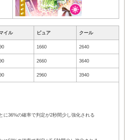
マイル
ピュア
クール
90
1660
2640
90
2660
3640
90
2960
3940
とに36%の確率で判定が2秒間少し強化される