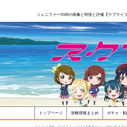
ジェニファーSSRの画像と特技と評価【ラブライ
トップページ
攻略情報まとめ
ガチャ・勧
スクフェス速報｜ラブライブ！スクスタ攻略
>
カード・特技一覧
>
ジェ