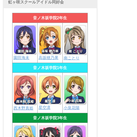
虹ヶ咲スクールアイドル同好会
音ノ木坂学院2年生
園田海未
高坂穂乃果
南ことり
音ノ木坂学院1年生
星空凛
小泉花陽
西木野真姫
音ノ木坂学院3年生