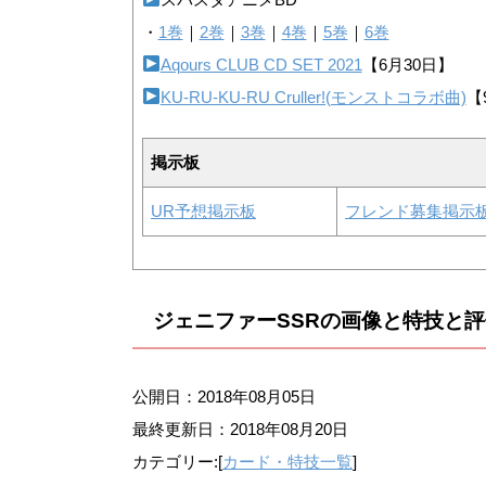
・
1巻
｜
2巻
｜
3巻
｜
4巻
｜
5巻
｜
6巻
Aqours CLUB CD SET 2021
【6月30日】
KU-RU-KU-RU Cruller!(モンストコラボ曲)
【
掲示板
UR予想掲示板
フレンド募集掲示
ジェニファーSSRの画像と特技と
公開日：2018年08月05日
最終更新日：
2018年08月20日
カテゴリー:[
カード・特技一覧
]