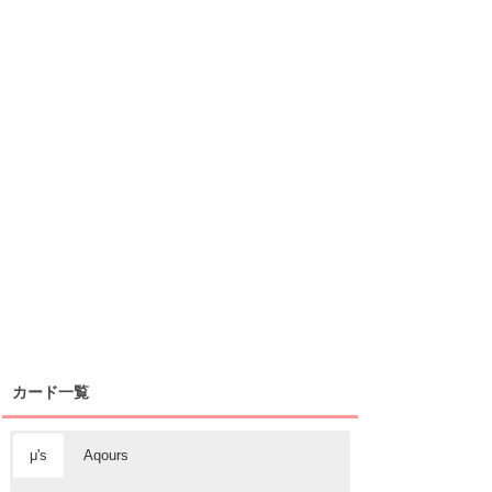
カード一覧
μ's
Aqours