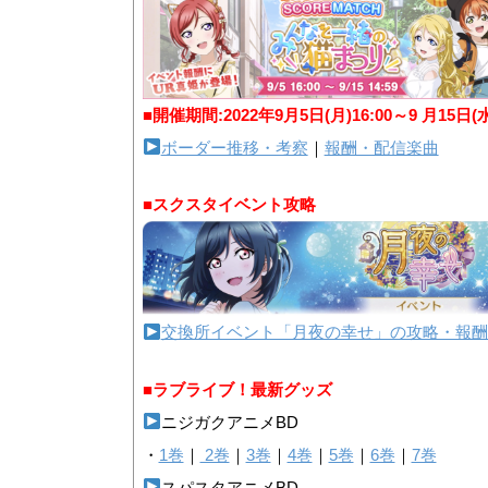
■開催期間:2022年9月5日(月)16:00～9 月15日(
ボーダー推移・考察
｜
報酬・配信楽曲
■スクスタイベント攻略
交換所イベント「月夜の幸せ」の攻略・報酬
■ラブライブ！最新グッズ
ニジガクアニメBD
・
1巻
｜
2巻
｜
3巻
｜
4巻
｜
5巻
｜
6巻
｜
7巻
スパスタアニメBD