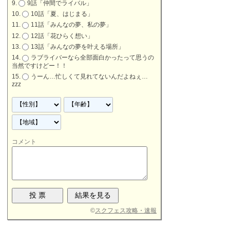
9話「仲間でライバル」
10話「夏、はじまる」
11話「みんなの夢、私の夢」
12話「花ひらく想い」
13話「みんなの夢を叶える場所」
ラブライバーなら全部面白かったって思うの
当然ですけどー！！
うーん…忙しくて見れてないんだよねぇ…
zzz
コメント
©
スクフェス攻略・速報