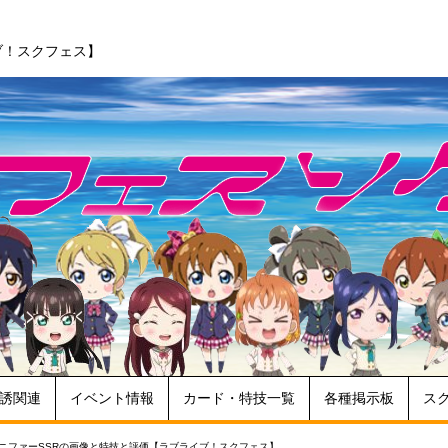
ブ！スクフェス】
誘関連
イベント情報
カード・特技一覧
各種掲示板
ス
ニファーSSRの画像と特技と評価【ラブライブ！スクフェス】