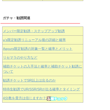
ガチャ・勧誘関連
メンバー限定勧誘・ステップアップ勧誘
μ’s限定勧誘リニューアル後の詳細と確率
Aqours
限定勧誘の対象一覧と確率とメリット
リセマラのやり方など
補助チケットの入手法と確率と補助チケット勧誘に
ついて
勧誘チケットでSR以上は出るのか
特待生勧誘でUR/SSR/SRが出る確率とタイミング
4分教を貴方は信じますか？