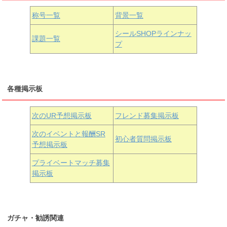
国木田花丸
津島善子
黒澤ルビィ
桜坂しずく
中須かすみ
称号一覧
背景一覧
天王寺璃奈
浦の星女学院3年生
シールSHOPラインナッ
課題一覧
プ
三船栞子
各種掲示板
小原鞠莉
黒澤ダイヤ
松浦果南
虹ヶ咲学園3年生
次のUR予想掲示板
フレンド募集掲示板
次のイベントと報酬SR
初心者質問掲示板
予想掲示板
近江彼方
朝香果林
エマ・ヴェルデ
プライベートマッチ募集
掲示板
ガチャ・勧誘関連