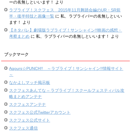
ーの名無しといいます！
より
ラブライブ！スクフェス 2015年11月舞踏会編のUR・SR前
半・後半特技と画像一覧
に
私、ラブライバーの名無しといい
ます！
より
【ネタバレ】劇場版ラブライブ！サンシャイン!!映画の感想・
考察まとめ
に
私、ラブライバーの名無しといいます！
より
ブックマーク
Aqours☆PUNCH!! ～ラブライブ！サンシャイン!!情報サイト
～
なかよしマッチ掲示板
スクフェスあんてな – ラブライブ！スクールフェスティバル攻
略まとめアンテナ
スクフェスアンテナ
スクフェス公式Twitterアカウント
スクフェス公式サイト
スクフェス通信