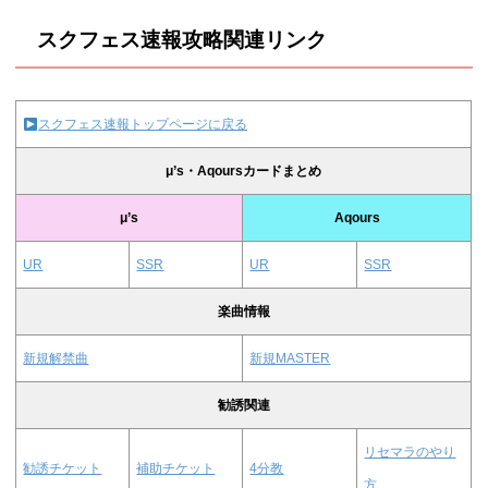
スクフェス速報攻略関連リンク
スクフェス速報トップページに戻る
μ’s・Aqoursカードまとめ
μ’s
Aqours
UR
SSR
UR
SSR
楽曲情報
新規解禁曲
新規MASTER
勧誘関連
リセマラのやり
勧誘チケット
補助チケット
4分教
方