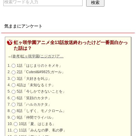
気ままにアンケート
虹ヶ咲学園アニメ全13話放送終わったけど一番面白かっ
た話は？
→
(参考)虹ヶ咲学園(ニジガク)ア…
1話「はじまりのトキメキ」
2話「Cutest&#9825;ガール」
3話「大好きを叫ぶ」
4話は「未知なるミチ」
5話「今しかできないことを」
6話「笑顔のカタチ」
7話「ハルカカナタ」
8話「しずく、モノクローム」
9話「仲間でライバル」
10話「夏、はじまる」
11話「みんなの夢、私の夢」