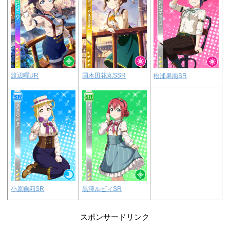
渡辺曜UR
国木田花丸SSR
松浦果南SR
小原鞠莉SR
黒澤ルビィSR
スポンサードリンク