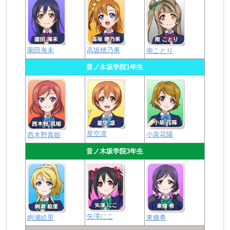
園田海未
高坂穂乃果
南ことり
音ノ木坂学院1年生
星空凛
小泉花陽
西木野真姫
音ノ木坂学院3年生
矢澤にこ
絢瀬絵里
東條希