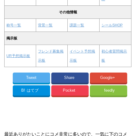
その他情報
称号一覧
背景一覧
課題一覧
シールSHOP
掲示板
フレンド募集掲
イベント予想掲
初心者質問掲示
UR予想掲示板
示板
示板
板
Tweet
Share
Google+
B!
はてブ
Pocket
feedly
最近ありがたいことにコメ非常に多いので、一気に下のコメ