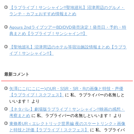
【ラブライブ！サンシャイン!!聖地巡礼】沼津周辺のグルメ・
ランチ・カフェおすすめ情報まとめ
Aqours 2ndライブツアーBD/DVD発売決定！発売日・予約・特
典まとめ【ラブライブ！サンシャイン!!】
【聖地巡礼】沼津周辺のホテル等宿泊施設情報まとめ【ラブラ
イブ！サンシャイン!!】
最新コメント
矢澤にこ(にこにー)のUR・SSR・SR・Rの画像と特技・声優
【ラブライブ！スクフェス】
に
私、ラブライバーの名無しと
いいます！
より
【ネタバレ】劇場版ラブライブ！サンシャイン!!映画の感想・
考察まとめ
に
私、ラブライバーの名無しといいます！
より
東條希UR＜エレクトリック世界編 夜のスケートリンク＞画像
と特技と評価【ラブライブ！スクフェス】
に
私、ラブライバ