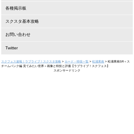
各種掲示板
スクスタ基本攻略
お問い合わせ
Twitter
スクフェス速報｜ラブライブ！スクスタ攻略
>
カード・特技一覧
>
松浦果南
>
松浦果南SR＜ス
チームパンク編 見てみたい世界＞画像と特技と評価【ラブライブ！スクフェス】
スポンサードリンク