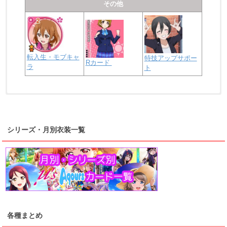
その他
転入生・モブキャ
特技アップサポー
Rカード
ラ
ト
浦の星女学院2年生
虹ヶ咲学園2年生
シリーズ・月別衣装一覧
高海千歌
渡辺曜
桜内梨子
上原歩夢
宮下愛
優木せつ菜
浦の星女学院1年生
虹ヶ咲学園1年生
各種まとめ