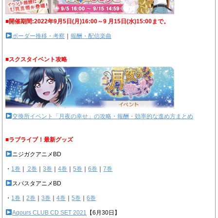
■開催期間:2022年9月5日(月)16:00～9 月15日(水)15:00まで。
ボーダー推移・考察
｜
報酬・配信楽曲
■スクスタイベント攻略
交換所イベント「月夜の幸せ」の攻略・報酬・効率的な進め方まとめ
■ラブライブ！最新グッズ
ニジガクアニメBD
・
1巻
｜
2巻
｜
3巻
｜
4巻
｜
5巻
｜
6巻
｜
7巻
スパスタアニメBD
・
1巻
｜
2巻
｜
3巻
｜
4巻
｜
5巻
｜
6巻
Aqours CLUB CD SET 2021
【6月30日】