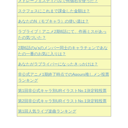
メドレーフェスティバルで何個石を使った？
スクフェスにこれまで課金した金額は？
あなたのN（モブキャラ）の使い道は？
ラブライブ！アニメ2期8話にて、作画ミスがあっ
たの気づいた？
2期6話のμ’sのメンバー同士のキャラチェンであな
たの一番のお気に入りは？
あなたがラブライバーになったきっかけは？
非公式アニメ1期終了時点でのAqours推しメン投票
ランキング
第1回非公式キャラ別URイラストNo.1決定戦投票
第2回非公式キャラ別URイラストNo.1決定戦投票
第1回人気ライブ楽曲ランキング