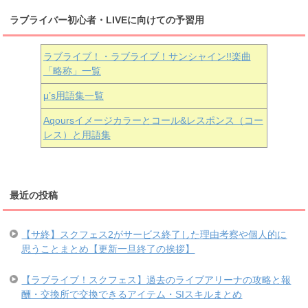
ラブライバー初心者・LIVEに向けての予習用
ラブライブ！・ラブライブ！サンシャイン!!楽曲
「略称」一覧
μ’s用語集一覧
Aqoursイメージカラーとコール&レスポンス（コー
レス）と用語集
最近の投稿
【サ終】スクフェス2がサービス終了した理由考察や個人的に
思うことまとめ【更新一旦終了の挨拶】
【ラブライブ！スクフェス】過去のライブアリーナの攻略と報
酬・交換所で交換できるアイテム・SIスキルまとめ