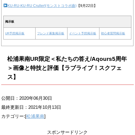
KU-RU-KU-RU Cruller!(モンストコラボ曲)
【9月22日】
掲示板
UR予想掲示板
フレンド募集掲示板
イベント予想掲示板
初心者質問掲示板
松浦果南UR限定＜私たちの答え/Aqours5周年
＞画像と特技と評価【ラブライブ！スクフェ
ス】
公開日：2020年06月30日
最終更新日：
2021年10月13日
カテゴリー:[
松浦果南
]
スポンサードリンク