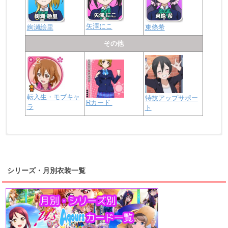
矢澤にこ
絢瀬絵里
東條希
その他
転入生・モブキャ
特技アップサポー
Rカード
ラ
ト
浦の星女学院2年生
虹ヶ咲学園2年生
シリーズ・月別衣装一覧
高海千歌
渡辺曜
桜内梨子
上原歩夢
宮下愛
優木せつ菜
浦の星女学院1年生
虹ヶ咲学園1年生