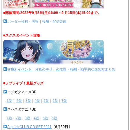
■開催期間:2022年9月5日(月)16:00～9 月15日(水)15:00まで。
ボーダー推移・考察
｜
報酬・配信楽曲
■スクスタイベント攻略
交換所イベント「月夜の幸せ」の攻略・報酬・効率的な進め方まとめ
■ラブライブ！最新グッズ
ニジガクアニメBD
・
1巻
｜
2巻
｜
3巻
｜
4巻
｜
5巻
｜
6巻
｜
7巻
スパスタアニメBD
・
1巻
｜
2巻
｜
3巻
｜
4巻
｜
5巻
｜
6巻
Aqours CLUB CD SET 2021
【6月30日】