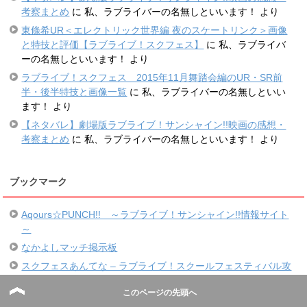
考察まとめ
に
私、ラブライバーの名無しといいます！
より
東條希UR＜エレクトリック世界編 夜のスケートリンク＞画像
と特技と評価【ラブライブ！スクフェス】
に
私、ラブライバ
ーの名無しといいます！
より
ラブライブ！スクフェス 2015年11月舞踏会編のUR・SR前
半・後半特技と画像一覧
に
私、ラブライバーの名無しといい
ます！
より
【ネタバレ】劇場版ラブライブ！サンシャイン!!映画の感想・
考察まとめ
に
私、ラブライバーの名無しといいます！
より
ブックマーク
Aqours☆PUNCH!! ～ラブライブ！サンシャイン!!情報サイト
～
なかよしマッチ掲示板
スクフェスあんてな – ラブライブ！スクールフェスティバル攻
略まとめアンテナ
このページの先頭へ
スクフェスアンテナ