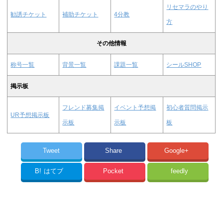
リセマラのやり
勧誘チケット
補助チケット
4分教
方
その他情報
称号一覧
背景一覧
課題一覧
シールSHOP
掲示板
フレンド募集掲
イベント予想掲
初心者質問掲示
UR予想掲示板
示板
示板
板
Tweet
Share
Google+
B!
はてブ
Pocket
feedly