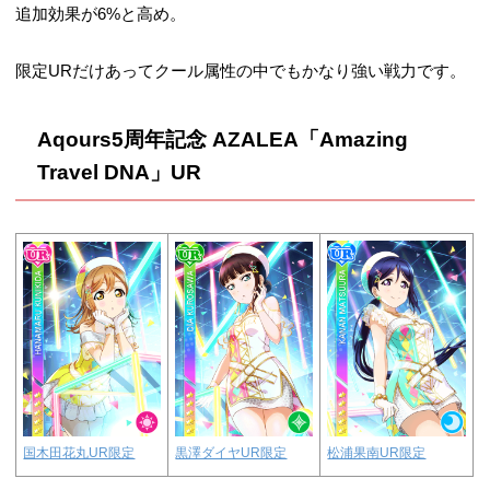
追加効果が6%と高め。
限定URだけあってクール属性の中でもかなり強い戦力です。
Aqours5周年記念 AZALEA「
Amazing
Travel DNA
」UR
国木田花丸UR限定
黒澤ダイヤUR限定
松浦果南UR限定