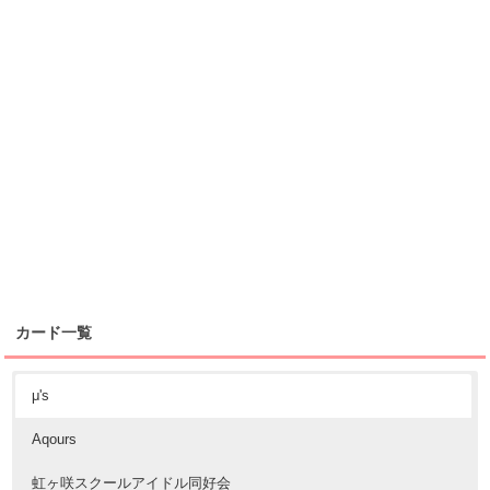
カード一覧
μ's
Aqours
虹ヶ咲スクールアイドル同好会