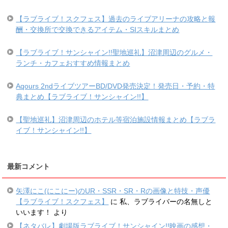
【ラブライブ！スクフェス】過去のライブアリーナの攻略と報
酬・交換所で交換できるアイテム・SIスキルまとめ
【ラブライブ！サンシャイン!!聖地巡礼】沼津周辺のグルメ・
ランチ・カフェおすすめ情報まとめ
Aqours 2ndライブツアーBD/DVD発売決定！発売日・予約・特
典まとめ【ラブライブ！サンシャイン!!】
【聖地巡礼】沼津周辺のホテル等宿泊施設情報まとめ【ラブラ
イブ！サンシャイン!!】
最新コメント
矢澤にこ(にこにー)のUR・SSR・SR・Rの画像と特技・声優
【ラブライブ！スクフェス】
に
私、ラブライバーの名無しと
いいます！
より
【ネタバレ】劇場版ラブライブ！サンシャイン!!映画の感想・