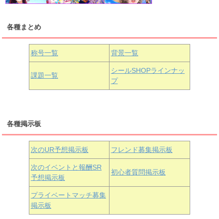
各種まとめ
国木田花丸
津島善子
黒澤ルビィ
桜坂しずく
中須かすみ
称号一覧
背景一覧
天王寺璃奈
浦の星女学院3年生
シールSHOPラインナッ
課題一覧
プ
三船栞子
各種掲示板
小原鞠莉
黒澤ダイヤ
松浦果南
虹ヶ咲学園3年生
次のUR予想掲示板
フレンド募集掲示板
次のイベントと報酬SR
初心者質問掲示板
予想掲示板
近江彼方
朝香果林
エマ・ヴェルデ
プライベートマッチ募集
掲示板