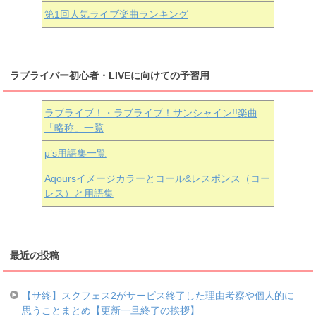
第1回人気ライブ楽曲ランキング
ラブライバー初心者・LIVEに向けての予習用
ラブライブ！・ラブライブ！サンシャイン!!楽曲
「略称」一覧
μ’s用語集一覧
Aqoursイメージカラーとコール&レスポンス（コー
レス）と用語集
最近の投稿
【サ終】スクフェス2がサービス終了した理由考察や個人的に
思うことまとめ【更新一旦終了の挨拶】