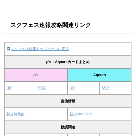
スクフェス速報攻略関連リンク
スクフェス速報トップページに戻る
μ’s・Aqoursカードまとめ
μ’s
Aqours
UR
SSR
UR
SSR
楽曲情報
新規解禁曲
新規MASTER
勧誘関連