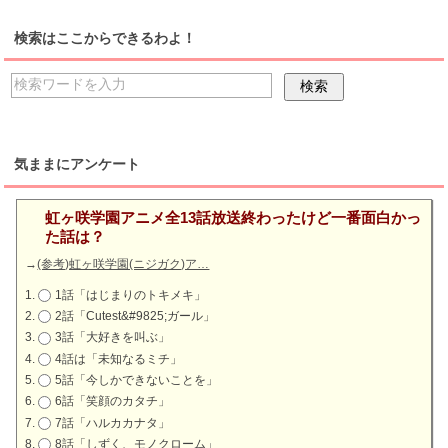
検索はここからできるわよ！
気ままにアンケート
虹ヶ咲学園アニメ全13話放送終わったけど一番面白かっ
た話は？
→
(参考)虹ヶ咲学園(ニジガク)ア…
1話「はじまりのトキメキ」
2話「Cutest&#9825;ガール」
3話「大好きを叫ぶ」
4話は「未知なるミチ」
5話「今しかできないことを」
6話「笑顔のカタチ」
7話「ハルカカナタ」
8話「しずく、モノクローム」