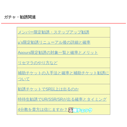
ガチャ・勧誘関連
メンバー限定勧誘・ステップアップ勧誘
μ’s限定勧誘リニューアル後の詳細と確率
Aqours
限定勧誘の対象一覧と確率とメリット
リセマラのやり方など
補助チケットの入手法と確率と補助チケット勧誘に
ついて
勧誘チケットでSR以上は出るのか
特待生勧誘でUR/SSR/SRが出る確率とタイミング
4分教を貴方は信じますか？