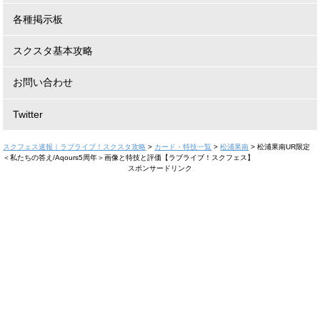
各種掲示板
スクスタ基本攻略
お問い合わせ
Twitter
スクフェス速報｜ラブライブ！スクスタ攻略
>
カード・特技一覧
>
松浦果南
>
松浦果南UR限定
＜私たちの答え/Aqours5周年＞画像と特技と評価【ラブライブ！スクフェス】
スポンサードリンク