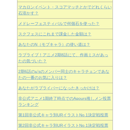
マカロンイベント・スコアマッチとかでどれくらい
石溶かす？
メドレーフェスティバルで何個石を使った？
スクフェスにこれまで課金した金額は？
あなたのN（モブキャラ）の使い道は？
ラブライブ！アニメ2期8話にて、作画ミスがあっ
たの気づいた？
2期6話のμ’sのメンバー同士のキャラチェンであな
たの一番のお気に入りは？
あなたがラブライバーになったきっかけは？
非公式アニメ1期終了時点でのAqours推しメン投票
ランキング
第1回非公式キャラ別URイラストNo.1決定戦投票
第2回非公式キャラ別URイラストNo.1決定戦投票