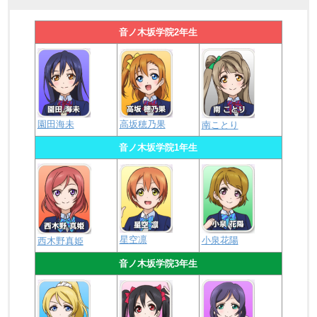
音ノ木坂学院2年生
園田海未
高坂穂乃果
南ことり
音ノ木坂学院1年生
星空凛
小泉花陽
西木野真姫
音ノ木坂学院3年生