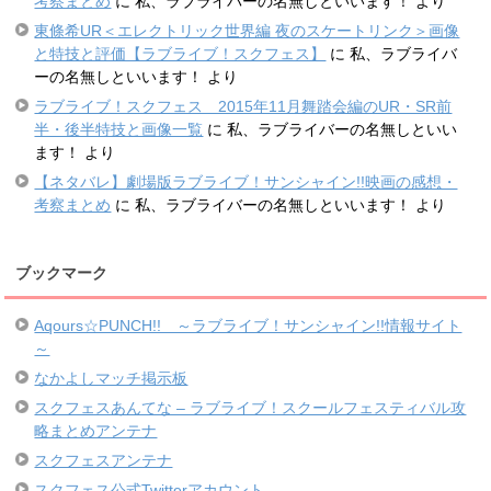
考察まとめ
に
私、ラブライバーの名無しといいます！
より
東條希UR＜エレクトリック世界編 夜のスケートリンク＞画像
と特技と評価【ラブライブ！スクフェス】
に
私、ラブライバ
ーの名無しといいます！
より
ラブライブ！スクフェス 2015年11月舞踏会編のUR・SR前
半・後半特技と画像一覧
に
私、ラブライバーの名無しといい
ます！
より
【ネタバレ】劇場版ラブライブ！サンシャイン!!映画の感想・
考察まとめ
に
私、ラブライバーの名無しといいます！
より
ブックマーク
Aqours☆PUNCH!! ～ラブライブ！サンシャイン!!情報サイト
～
なかよしマッチ掲示板
スクフェスあんてな – ラブライブ！スクールフェスティバル攻
略まとめアンテナ
スクフェスアンテナ
スクフェス公式Twitterアカウント