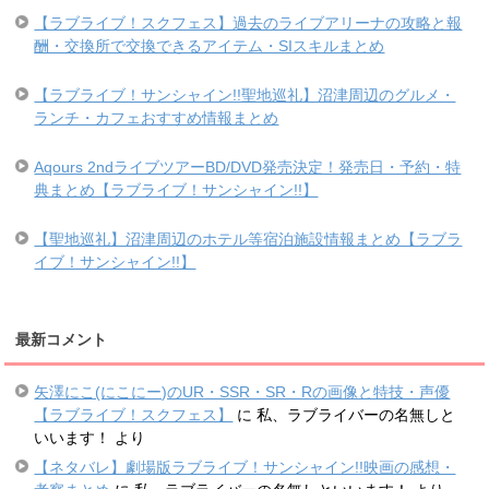
【ラブライブ！スクフェス】過去のライブアリーナの攻略と報
酬・交換所で交換できるアイテム・SIスキルまとめ
【ラブライブ！サンシャイン!!聖地巡礼】沼津周辺のグルメ・
ランチ・カフェおすすめ情報まとめ
Aqours 2ndライブツアーBD/DVD発売決定！発売日・予約・特
典まとめ【ラブライブ！サンシャイン!!】
【聖地巡礼】沼津周辺のホテル等宿泊施設情報まとめ【ラブラ
イブ！サンシャイン!!】
最新コメント
矢澤にこ(にこにー)のUR・SSR・SR・Rの画像と特技・声優
【ラブライブ！スクフェス】
に
私、ラブライバーの名無しと
いいます！
より
【ネタバレ】劇場版ラブライブ！サンシャイン!!映画の感想・