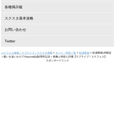
各種掲示板
スクスタ基本攻略
お問い合わせ
Twitter
スクフェス速報｜ラブライブ！スクスタ攻略
>
カード・特技一覧
>
松浦果南
>
松浦果南UR限定
＜願いを追いかけて/Aqours結成6周年記念＞画像と特技と評価【ラブライブ！スクフェス】
スポンサードリンク