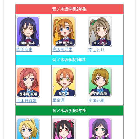
音ノ木坂学院2年生
園田海未
高坂穂乃果
南ことり
音ノ木坂学院1年生
星空凛
小泉花陽
西木野真姫
音ノ木坂学院3年生