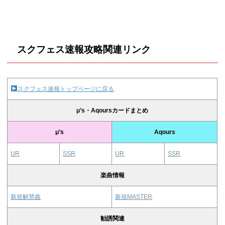
スクフェス速報攻略関連リンク
スクフェス速報トップページに戻る
μ’s・Aqoursカードまとめ
μ’s
Aqours
UR
SSR
UR
SSR
楽曲情報
新規解禁曲
新規MASTER
勧誘関連