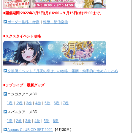
■開催期間:2022年9月5日(月)16:00～9 月15日(水)15:00まで。
ボーダー推移・考察
｜
報酬・配信楽曲
■スクスタイベント攻略
交換所イベント「月夜の幸せ」の攻略・報酬・効率的な進め方まとめ
■ラブライブ！最新グッズ
ニジガクアニメBD
・
1巻
｜
2巻
｜
3巻
｜
4巻
｜
5巻
｜
6巻
｜
7巻
スパスタアニメBD
・
1巻
｜
2巻
｜
3巻
｜
4巻
｜
5巻
｜
6巻
Aqours CLUB CD SET 2021
【6月30日】