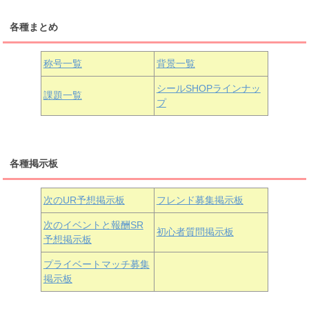
各種まとめ
国木田花丸
津島善子
黒澤ルビィ
桜坂しずく
中須かすみ
称号一覧
背景一覧
天王寺璃奈
浦の星女学院3年生
シールSHOPラインナッ
課題一覧
プ
三船栞子
各種掲示板
小原鞠莉
黒澤ダイヤ
松浦果南
虹ヶ咲学園3年生
次のUR予想掲示板
フレンド募集掲示板
次のイベントと報酬SR
初心者質問掲示板
予想掲示板
近江彼方
朝香果林
エマ・ヴェルデ
プライベートマッチ募集
掲示板