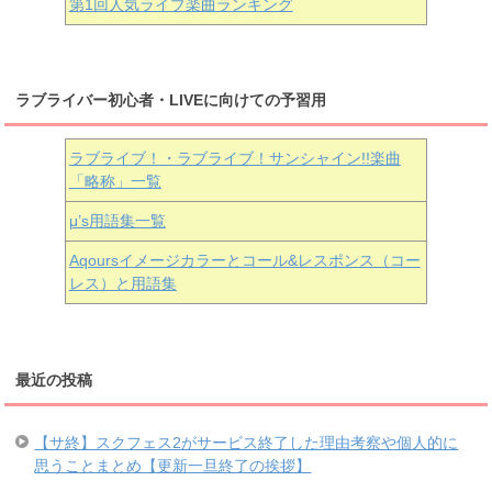
第1回人気ライブ楽曲ランキング
ラブライバー初心者・LIVEに向けての予習用
ラブライブ！・ラブライブ！サンシャイン!!楽曲
「略称」一覧
μ’s用語集一覧
Aqoursイメージカラーとコール&レスポンス（コー
レス）と用語集
最近の投稿
【サ終】スクフェス2がサービス終了した理由考察や個人的に
思うことまとめ【更新一旦終了の挨拶】