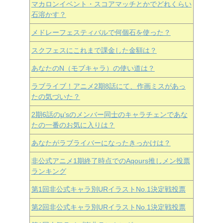
マカロンイベント・スコアマッチとかでどれくらい
石溶かす？
メドレーフェスティバルで何個石を使った？
スクフェスにこれまで課金した金額は？
あなたのN（モブキャラ）の使い道は？
ラブライブ！アニメ2期8話にて、作画ミスがあっ
たの気づいた？
2期6話のμ’sのメンバー同士のキャラチェンであな
たの一番のお気に入りは？
あなたがラブライバーになったきっかけは？
非公式アニメ1期終了時点でのAqours推しメン投票
ランキング
第1回非公式キャラ別URイラストNo.1決定戦投票
第2回非公式キャラ別URイラストNo.1決定戦投票