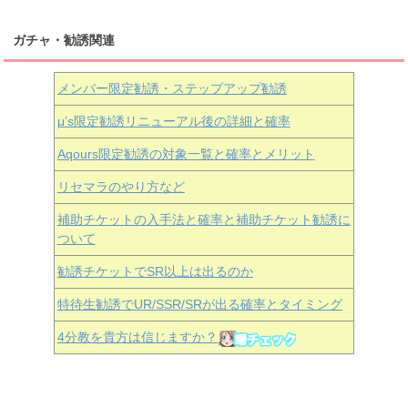
ガチャ・勧誘関連
メンバー限定勧誘・ステップアップ勧誘
μ’s限定勧誘リニューアル後の詳細と確率
Aqours
限定勧誘の対象一覧と確率とメリット
リセマラのやり方など
補助チケットの入手法と確率と補助チケット勧誘に
ついて
勧誘チケットでSR以上は出るのか
特待生勧誘でUR/SSR/SRが出る確率とタイミング
4分教を貴方は信じますか？