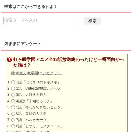
検索はここからできるわよ！
気ままにアンケート
虹ヶ咲学園アニメ全13話放送終わったけど一番面白かっ
た話は？
→
(参考)虹ヶ咲学園(ニジガク)ア…
1話「はじまりのトキメキ」
2話「Cutest&#9825;ガール」
3話「大好きを叫ぶ」
4話は「未知なるミチ」
5話「今しかできないことを」
6話「笑顔のカタチ」
7話「ハルカカナタ」
8話「しずく、モノクローム」