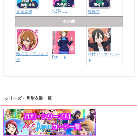
矢澤にこ
絢瀬絵里
東條希
その他
転入生・モブキャ
特技アップサポー
Rカード
ラ
ト
浦の星女学院2年生
虹ヶ咲学園2年生
シリーズ・月別衣装一覧
高海千歌
渡辺曜
桜内梨子
上原歩夢
宮下愛
優木せつ菜
浦の星女学院1年生
虹ヶ咲学園1年生