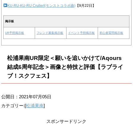
KU-RU-KU-RU Cruller!(モンストコラボ曲)
【9月22日】
掲示板
UR予想掲示板
フレンド募集掲示板
イベント予想掲示板
初心者質問掲示板
松浦果南UR限定＜願いを追いかけて/Aqours
結成6周年記念＞画像と特技と評価【ラブライ
ブ！スクフェス】
公開日：
2021年07月05日
カテゴリー:[
松浦果南
]
スポンサードリンク