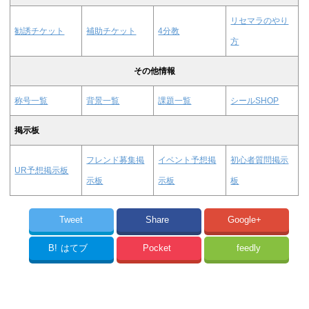
リセマラのやり
勧誘チケット
補助チケット
4分教
方
その他情報
称号一覧
背景一覧
課題一覧
シールSHOP
掲示板
フレンド募集掲
イベント予想掲
初心者質問掲示
UR予想掲示板
示板
示板
板
Tweet
Share
Google+
B!
はてブ
Pocket
feedly