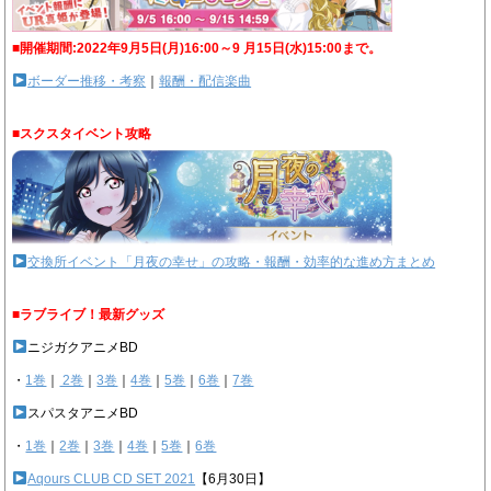
■開催期間:2022年9月5日(月)16:00～9 月15日(水)15:00まで。
ボーダー推移・考察
｜
報酬・配信楽曲
■スクスタイベント攻略
交換所イベント「月夜の幸せ」の攻略・報酬・効率的な進め方まとめ
■ラブライブ！最新グッズ
ニジガクアニメBD
・
1巻
｜
2巻
｜
3巻
｜
4巻
｜
5巻
｜
6巻
｜
7巻
スパスタアニメBD
・
1巻
｜
2巻
｜
3巻
｜
4巻
｜
5巻
｜
6巻
Aqours CLUB CD SET 2021
【6月30日】