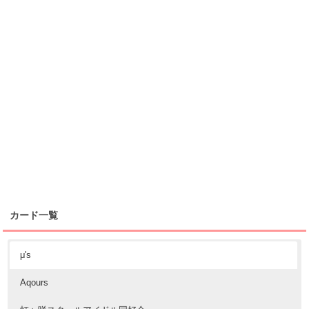
カード一覧
μ's
Aqours