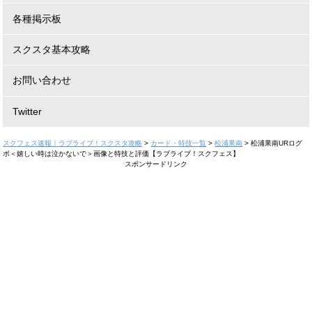
各種掲示板
スクスタ基本攻略
お問い合わせ
Twitter
スクフェス速報｜ラブライブ！スクスタ攻略
>
カード・特技一覧
>
松浦果南
>
松浦果南URログ
ボ＜嬉しい時は泣かないで＞画像と特技と評価【ラブライブ！スクフェス】
スポンサードリンク