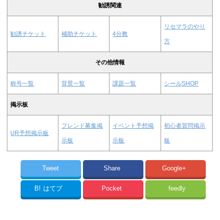
勧誘関連
リセマラのやり
勧誘チケット
補助チケット
4分教
方
その他情報
称号一覧
背景一覧
課題一覧
シールSHOP
掲示板
フレンド募集掲
イベント予想掲
初心者質問掲示
UR予想掲示板
示板
示板
板
Tweet
Share
Google+
B!
はてブ
Pocket
feedly