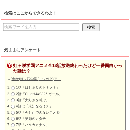
検索はここからできるわよ！
気ままにアンケート
虹ヶ咲学園アニメ全13話放送終わったけど一番面白かっ
た話は？
→
(参考)虹ヶ咲学園(ニジガク)ア…
1話「はじまりのトキメキ」
2話「Cutest&#9825;ガール」
3話「大好きを叫ぶ」
4話は「未知なるミチ」
5話「今しかできないことを」
6話「笑顔のカタチ」
7話「ハルカカナタ」