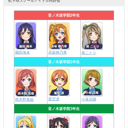
虹ヶ咲スクールアイドル同好会
音ノ木坂学院2年生
園田海未
高坂穂乃果
南ことり
音ノ木坂学院1年生
星空凛
小泉花陽
西木野真姫
音ノ木坂学院3年生