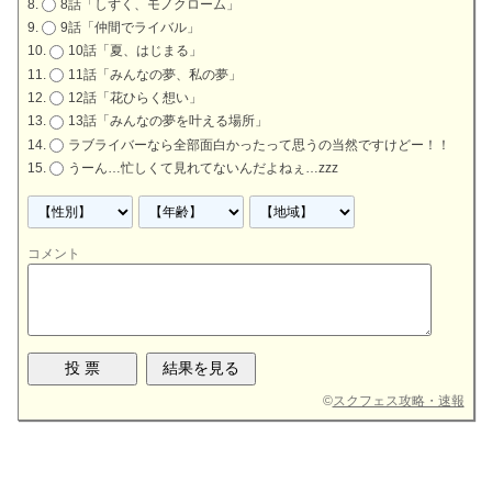
8話「しずく、モノクローム」
9話「仲間でライバル」
10話「夏、はじまる」
11話「みんなの夢、私の夢」
12話「花ひらく想い」
13話「みんなの夢を叶える場所」
ラブライバーなら全部面白かったって思うの当然ですけどー！！
うーん…忙しくて見れてないんだよねぇ…zzz
コメント
©
スクフェス攻略・速報