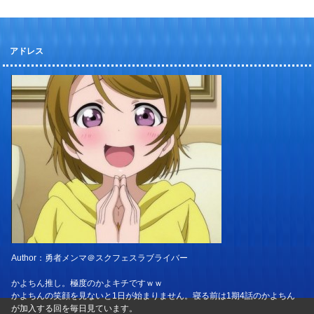
アドレス
Author：勇者メンマ＠スクフェスラブライバー
かよちん推し。極度のかよキチですｗｗ
かよちんの笑顔を見ないと1日が始まりません。寝る前は1期4話のかよちん
が加入する回を毎日見ています。