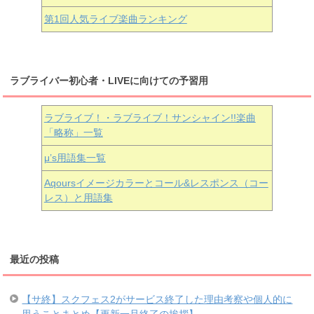
第1回人気ライブ楽曲ランキング
ラブライバー初心者・LIVEに向けての予習用
ラブライブ！・ラブライブ！サンシャイン!!楽曲
「略称」一覧
μ’s用語集一覧
Aqoursイメージカラーとコール&レスポンス（コー
レス）と用語集
最近の投稿
【サ終】スクフェス2がサービス終了した理由考察や個人的に
思うことまとめ【更新一旦終了の挨拶】