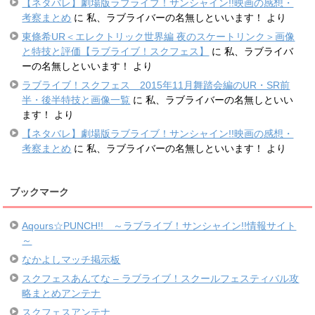
【ネタバレ】劇場版ラブライブ！サンシャイン!!映画の感想・
考察まとめ
に
私、ラブライバーの名無しといいます！
より
東條希UR＜エレクトリック世界編 夜のスケートリンク＞画像
と特技と評価【ラブライブ！スクフェス】
に
私、ラブライバ
ーの名無しといいます！
より
ラブライブ！スクフェス 2015年11月舞踏会編のUR・SR前
半・後半特技と画像一覧
に
私、ラブライバーの名無しといい
ます！
より
【ネタバレ】劇場版ラブライブ！サンシャイン!!映画の感想・
考察まとめ
に
私、ラブライバーの名無しといいます！
より
ブックマーク
Aqours☆PUNCH!! ～ラブライブ！サンシャイン!!情報サイト
～
なかよしマッチ掲示板
スクフェスあんてな – ラブライブ！スクールフェスティバル攻
略まとめアンテナ
スクフェスアンテナ