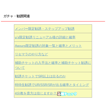
ガチャ・勧誘関連
メンバー限定勧誘・ステップアップ勧誘
μ’s限定勧誘リニューアル後の詳細と確率
Aqours
限定勧誘の対象一覧と確率とメリット
リセマラのやり方など
補助チケットの入手法と確率と補助チケット勧誘に
ついて
勧誘チケットでSR以上は出るのか
特待生勧誘でUR/SSR/SRが出る確率とタイミング
4分教を貴方は信じますか？