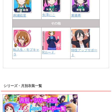
矢澤にこ
絢瀬絵里
東條希
その他
転入生・モブキャ
特技アップサポー
Rカード
ラ
ト
浦の星女学院2年生
虹ヶ咲学園2年生
シリーズ・月別衣装一覧
高海千歌
渡辺曜
桜内梨子
上原歩夢
宮下愛
優木せつ菜
浦の星女学院1年生
虹ヶ咲学園1年生