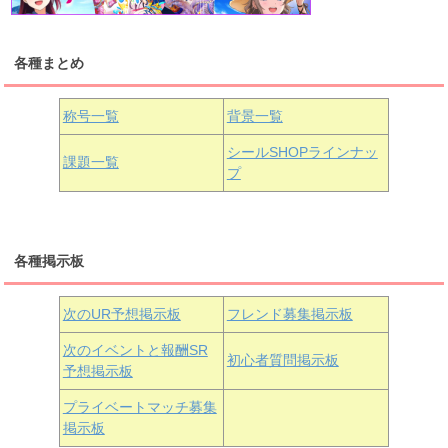
各種まとめ
国木田花丸
津島善子
黒澤ルビィ
桜坂しずく
中須かすみ
称号一覧
背景一覧
天王寺璃奈
浦の星女学院3年生
シールSHOPラインナッ
課題一覧
プ
三船栞子
各種掲示板
小原鞠莉
黒澤ダイヤ
松浦果南
虹ヶ咲学園3年生
次のUR予想掲示板
フレンド募集掲示板
次のイベントと報酬SR
初心者質問掲示板
予想掲示板
近江彼方
朝香果林
エマ・ヴェルデ
プライベートマッチ募集
掲示板