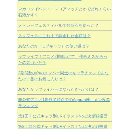
マカロンイベント・スコアマッチとかでどれくらい
石溶かす？
メドレーフェスティバルで何個石を使った？
スクフェスにこれまで課金した金額は？
あなたのN（モブキャラ）の使い道は？
ラブライブ！アニメ2期8話にて、作画ミスがあっ
たの気づいた？
2期6話のμ’sのメンバー同士のキャラチェンであな
たの一番のお気に入りは？
あなたがラブライバーになったきっかけは？
非公式アニメ1期終了時点でのAqours推しメン投票
ランキング
第1回非公式キャラ別URイラストNo.1決定戦投票
第2回非公式キャラ別URイラストNo.1決定戦投票