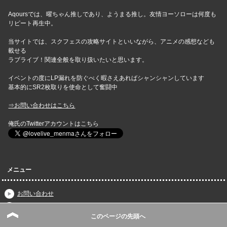
Aqoursでは、曜ちゃん推しであり、ようまる推し。友情ヨーソローは何度も
リピート再生中。
当サイトでは、スクフェスの攻略サイトといいながら、アニメの感想なども
載せる
ラブライブ！関連全般を取り扱いたいと思います。
イベントの度にLP漏れを防ぐべく暇さえあればシャンシャンしています
基本的にSR2枚取りを使命として奮闘中
⇒お問い合わせはこちら
俺氏のTwitterアカウントはこちら
メニュー
お問い合わせ
スクフェス速報｜スクスタ攻略・最新情報まとめトップページ
このページの先頭へ
スクフェス速報｜ラブライブ！サンシャイン!!攻略まとめwikiの目次