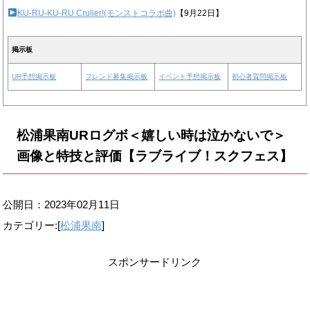
KU-RU-KU-RU Cruller!(モンストコラボ曲)
【9月22日】
掲示板
UR予想掲示板
フレンド募集掲示板
イベント予想掲示板
初心者質問掲示板
松浦果南URログボ＜嬉しい時は泣かないで＞
画像と特技と評価【ラブライブ！スクフェス】
公開日：
2023年02月11日
カテゴリー:[
松浦果南
]
スポンサードリンク