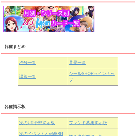
高海千歌
渡辺曜
桜内梨子
上原歩夢
宮下愛
優木せつ菜
浦の星女学院1年生
虹ヶ咲学園1年生
各種まとめ
国木田花丸
津島善子
黒澤ルビィ
桜坂しずく
中須かすみ
称号一覧
背景一覧
天王寺璃奈
浦の星女学院3年生
シールSHOPラインナッ
課題一覧
プ
三船栞子
各種掲示板
小原鞠莉
黒澤ダイヤ
松浦果南
虹ヶ咲学園3年生
次のUR予想掲示板
フレンド募集掲示板
次のイベントと報酬SR