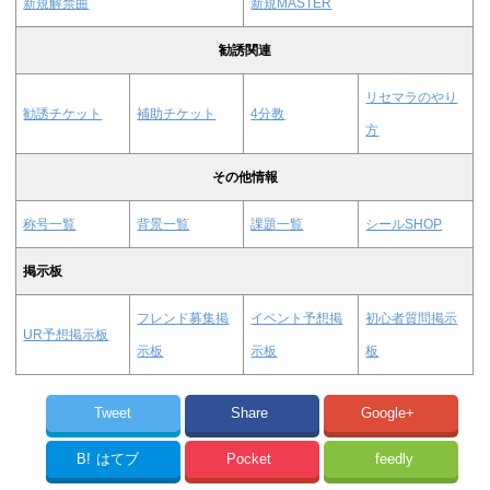
新規解禁曲
新規MASTER
勧誘関連
リセマラのやり
勧誘チケット
補助チケット
4分教
方
その他情報
称号一覧
背景一覧
課題一覧
シールSHOP
掲示板
フレンド募集掲
イベント予想掲
初心者質問掲示
UR予想掲示板
示板
示板
板
Tweet
Share
Google+
B!
はてブ
Pocket
feedly