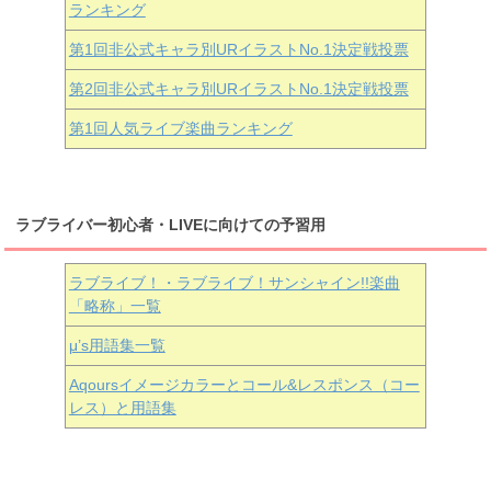
ランキング
第1回非公式キャラ別URイラストNo.1決定戦投票
第2回非公式キャラ別URイラストNo.1決定戦投票
第1回人気ライブ楽曲ランキング
ラブライバー初心者・LIVEに向けての予習用
ラブライブ！・ラブライブ！サンシャイン!!楽曲
「略称」一覧
μ’s用語集一覧
Aqoursイメージカラーとコール&レスポンス（コー
レス）と用語集