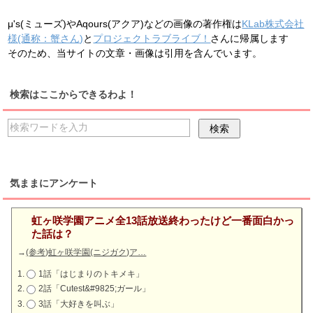
μ's(ミューズ)やAqours(アクア)などの画像の著作権は
KLab株式会社
様(通称：蟹さん)
と
プロジェクトラブライブ！
さんに帰属します
そのため、当サイトの文章・画像は引用を含んでいます。
検索はここからできるわよ！
気ままにアンケート
虹ヶ咲学園アニメ全13話放送終わったけど一番面白かっ
た話は？
→
(参考)虹ヶ咲学園(ニジガク)ア…
1話「はじまりのトキメキ」
2話「Cutest&#9825;ガール」
3話「大好きを叫ぶ」