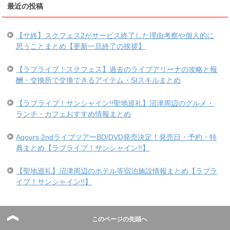
最近の投稿
【サ終】スクフェス2がサービス終了した理由考察や個人的に
思うことまとめ【更新一旦終了の挨拶】
【ラブライブ！スクフェス】過去のライブアリーナの攻略と報
酬・交換所で交換できるアイテム・SIスキルまとめ
【ラブライブ！サンシャイン!!聖地巡礼】沼津周辺のグルメ・
ランチ・カフェおすすめ情報まとめ
Aqours 2ndライブツアーBD/DVD発売決定！発売日・予約・特
典まとめ【ラブライブ！サンシャイン!!】
【聖地巡礼】沼津周辺のホテル等宿泊施設情報まとめ【ラブラ
イブ！サンシャイン!!】
最新コメント
このページの先頭へ