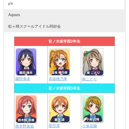
μ's
Aqours
虹ヶ咲スクールアイドル同好会
音ノ木坂学院2年生
園田海未
高坂穂乃果
南ことり
音ノ木坂学院1年生
星空凛
小泉花陽
西木野真姫