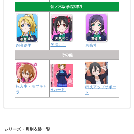
音ノ木坂学院3年生
矢澤にこ
絢瀬絵里
東條希
その他
転入生・モブキャ
特技アップサポー
Rカード
ラ
ト
浦の星女学院2年生
虹ヶ咲学園2年生
シリーズ・月別衣装一覧