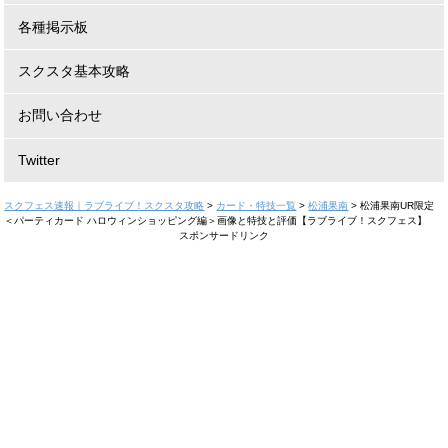
各種掲示板
スクスタ基本攻略
お問い合わせ
Twitter
スクフェス速報｜ラブライブ！スクスタ攻略
>
カード・特技一覧
>
松浦果南
>
松浦果南UR限定
＜パーティカード ハロウィンショッピング編＞画像と特技と評価【ラブライブ！スクフェス】
スポンサードリンク