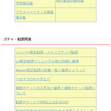
初心者質問掲示板
予想掲示板
近江彼方
朝香果林
エマ・ヴェルデ
プライベートマッチ募集
掲示板
ガチャ・勧誘関連
メンバー限定勧誘・ステップアップ勧誘
μ’s限定勧誘リニューアル後の詳細と確率
Aqours
限定勧誘の対象一覧と確率とメリット
リセマラのやり方など
補助チケットの入手法と確率と補助チケット勧誘に
ついて
勧誘チケットでSR以上は出るのか
特待生勧誘でUR/SSR/SRが出る確率とタイミング