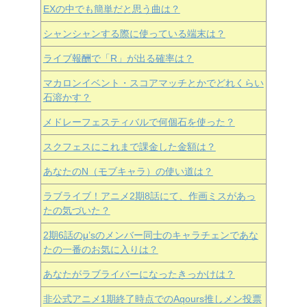
EXの中でも簡単だと思う曲は？
シャンシャンする際に使っている端末は？
ライブ報酬で「R」が出る確率は？
マカロンイベント・スコアマッチとかでどれくらい
石溶かす？
メドレーフェスティバルで何個石を使った？
スクフェスにこれまで課金した金額は？
あなたのN（モブキャラ）の使い道は？
ラブライブ！アニメ2期8話にて、作画ミスがあっ
たの気づいた？
2期6話のμ’sのメンバー同士のキャラチェンであな
たの一番のお気に入りは？
あなたがラブライバーになったきっかけは？
非公式アニメ1期終了時点でのAqours推しメン投票