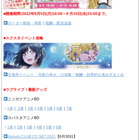
■開催期間:2022年9月5日(月)16:00～9 月15日(水)15:00まで。
ボーダー推移・考察
｜
報酬・配信楽曲
■スクスタイベント攻略
交換所イベント「月夜の幸せ」の攻略・報酬・効率的な進め方まとめ
■ラブライブ！最新グッズ
ニジガクアニメBD
・
1巻
｜
2巻
｜
3巻
｜
4巻
｜
5巻
｜
6巻
｜
7巻
スパスタアニメBD
・
1巻
｜
2巻
｜
3巻
｜
4巻
｜
5巻
｜
6巻
Aqours CLUB CD SET 2021
【6月30日】