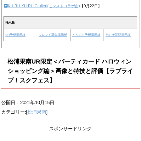
KU-RU-KU-RU Cruller!(モンストコラボ曲)
【9月22日】
掲示板
UR予想掲示板
フレンド募集掲示板
イベント予想掲示板
初心者質問掲示板
松浦果南UR限定＜パーティカード ハロウィン
ショッピング編＞画像と特技と評価【ラブライ
ブ！スクフェス】
公開日：
2021年10月15日
カテゴリー:[
松浦果南
]
スポンサードリンク