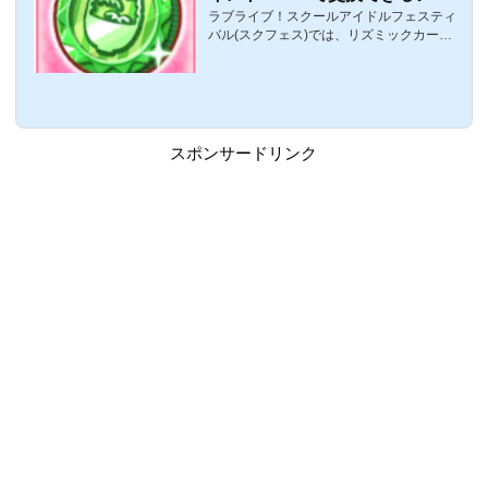
ラブライブ！スクールアイドルフェスティ
テムまとめ【リズミックカーニ
バル(スクフェス)では、リズミックカーニ
バル】
バルが週末に常設化されました。これに伴
い、新たにリズミックカーニバルをシャン
シャンすると、ポイントがもらえ、ポイン
トSHOPにて豪華アイテムと交換できま
す。ここでは、リズミックカーニバルにて
新たに登場した要素「ポイントSHOP」に
スポンサードリンク
ついてまとめています。リズミックカーニ
バルのポイントについてポイントSHOPで
様々なアイテムと交換可能。ポイントはリ
ズミックカーニバルのライブをクリアする
とことで獲得できます。1回あたりの獲得
ポイントリズ...