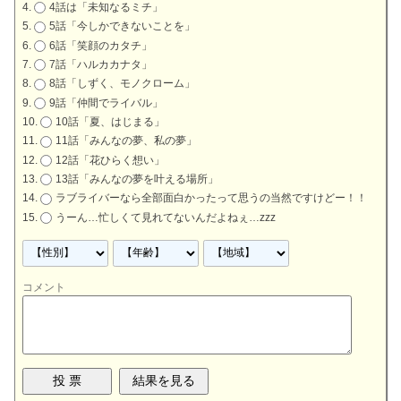
4話は「未知なるミチ」
5話「今しかできないことを」
6話「笑顔のカタチ」
7話「ハルカカナタ」
8話「しずく、モノクローム」
9話「仲間でライバル」
10話「夏、はじまる」
11話「みんなの夢、私の夢」
12話「花ひらく想い」
13話「みんなの夢を叶える場所」
ラブライバーなら全部面白かったって思うの当然ですけどー！！
うーん…忙しくて見れてないんだよねぇ…zzz
コメント