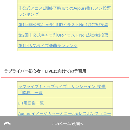
非公式アニメ1期終了時点でのAqours推しメン投票
ランキング
第1回非公式キャラ別URイラストNo.1決定戦投票
第2回非公式キャラ別URイラストNo.1決定戦投票
第1回人気ライブ楽曲ランキング
ラブライバー初心者・LIVEに向けての予習用
ラブライブ！・ラブライブ！サンシャイン!!楽曲
「略称」一覧
μ’s用語集一覧
Aqoursイメージカラーとコール&レスポンス（コー
レス）と用語集
このページの先頭へ