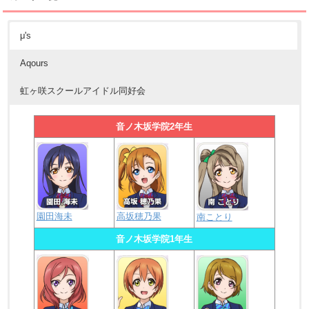
μ's
Aqours
虹ヶ咲スクールアイドル同好会
音ノ木坂学院2年生
園田海未
高坂穂乃果
南ことり
音ノ木坂学院1年生