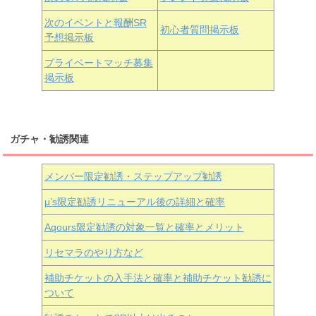
次のイベントと報酬SR
初心者質問掲示板
予想掲示板
近江彼方
朝香果林
エマ・ヴェルデ
プライベートマッチ募集
掲示板
ガチャ・勧誘関連
メンバー限定勧誘・ステップアップ勧誘
μ’s限定勧誘リニューアル後の詳細と確率
Aqours
限定勧誘の対象一覧と確率とメリット
リセマラのやり方など
補助チケットの入手法と確率と補助チケット勧誘に
ついて