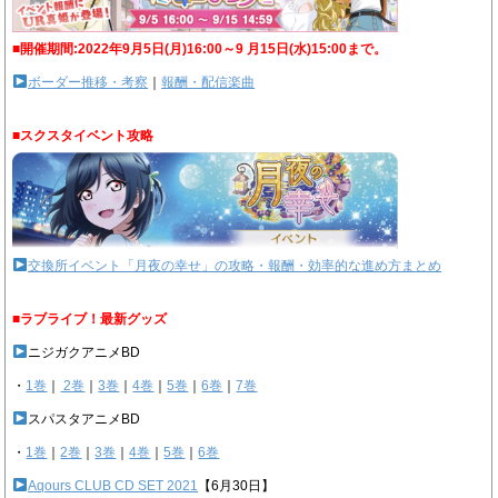
■開催期間:2022年9月5日(月)16:00～9 月15日(水)15:00まで。
ボーダー推移・考察
｜
報酬・配信楽曲
■スクスタイベント攻略
交換所イベント「月夜の幸せ」の攻略・報酬・効率的な進め方まとめ
■ラブライブ！最新グッズ
ニジガクアニメBD
・
1巻
｜
2巻
｜
3巻
｜
4巻
｜
5巻
｜
6巻
｜
7巻
スパスタアニメBD
・
1巻
｜
2巻
｜
3巻
｜
4巻
｜
5巻
｜
6巻
Aqours CLUB CD SET 2021
【6月30日】