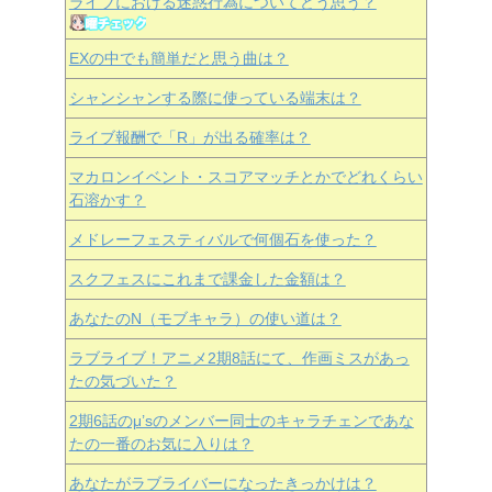
ライブにおける迷惑行為についてどう思う？
EXの中でも簡単だと思う曲は？
シャンシャンする際に使っている端末は？
ライブ報酬で「R」が出る確率は？
マカロンイベント・スコアマッチとかでどれくらい
石溶かす？
メドレーフェスティバルで何個石を使った？
スクフェスにこれまで課金した金額は？
あなたのN（モブキャラ）の使い道は？
ラブライブ！アニメ2期8話にて、作画ミスがあっ
たの気づいた？
2期6話のμ’sのメンバー同士のキャラチェンであな
たの一番のお気に入りは？
あなたがラブライバーになったきっかけは？