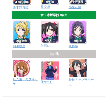
星空凛
小泉花陽
西木野真姫
音ノ木坂学院3年生
矢澤にこ
絢瀬絵里
東條希
その他
転入生・モブキャ
特技アップサポー
Rカード
ラ
ト
浦の星女学院2年生
虹ヶ咲学園2年生