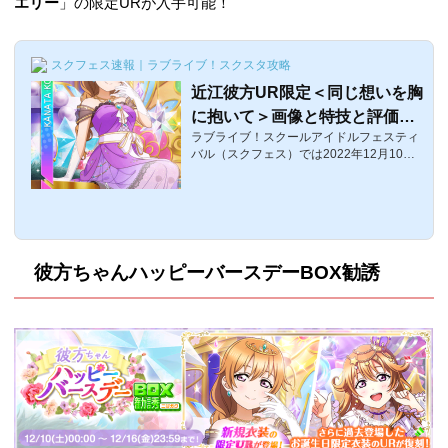
エリー
」の限定URが入手可能！
スクフェス速報｜ラブライブ！スクスタ攻略
近江彼方UR限定＜同じ想いを胸
に抱いて＞画像と特技と評価
ラブライブ！スクールアイドルフェスティ
【ラブライブ！スクフェス】
バル（スクフェス）では2022年12月10日
0:00〜12月16日まで「近江彼方誕生日202
2のキャンペーン」が開催されます。ここ
では、「彼方ちゃん誕生日記念ブリリアン
トジュエリーBOX勧誘」で入手可能な誕生
日限定ブリリアントジュエリーUR、近江
彼方UR限定＜同じ想いを胸に抱いて＞の
彼方ちゃんハッピーバースデーBOX勧誘
評価・特技・センター効果などをまとめて
います。近江彼方UR限定＜同じ想いを胸
に抱いて＞の覚醒前後画像覚醒前覚醒後 体
力スマイルピュアクールレベル152160176
06170レベル805335029507360レベル100
6365032507660特技...