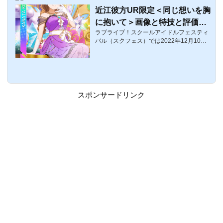
を紹介します。近江彼方UR限定＜バース
近江彼方UR限定＜同じ想いを胸
デーライブ 夢のお誕生日＞の覚醒前後画像
に抱いて＞画像と特技と評価
覚醒前覚醒後 体力スマイルピュアクールレ
ベル15454023402560レベル8055730353
ラブライブ！スクールアイドルフェスティ
【ラブライブ！スクフェス】
03750レベル100...
バル（スクフェス）では2022年12月10日
0:00〜12月16日まで「近江彼方誕生日202
2のキャンペーン」が開催されます。ここ
では、「彼方ちゃん誕生日記念ブリリアン
トジュエリーBOX勧誘」で入手可能な誕生
日限定ブリリアントジュエリーUR、近江
彼方UR限定＜同じ想いを胸に抱いて＞の
スポンサードリンク
評価・特技・センター効果などをまとめて
います。近江彼方UR限定＜同じ想いを胸
に抱いて＞の覚醒前後画像覚醒前覚醒後 体
力スマイルピュアクールレベル152160176
06170レベル805335029507360レベル100
6365032507660特技...