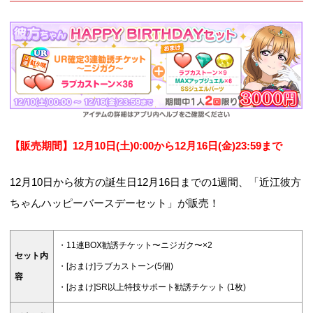
【販売期間】12月10
日(土)0:00から12月16日(金)23:59まで
12月10日から彼方の誕生日12月16日までの1週間、「近江彼方
ちゃんハッピーバースデーセット」が販売！
・11連BOX勧誘チケット〜ニジガク〜×2
セット内
・[おまけ]ラブカストーン(5個)
容
・[おまけ]SR以上特技サポート勧誘チケット (1枚)