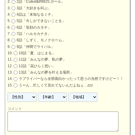
2話「Cutest&#9825;ガール」
3話「大好きを叫ぶ」
4話は「未知なるミチ」
5話「今しかできないことを」
6話「笑顔のカタチ」
7話「ハルカカナタ」
8話「しずく、モノクローム」
9話「仲間でライバル」
10話「夏、はじまる」
11話「みんなの夢、私の夢」
12話「花ひらく想い」
13話「みんなの夢を叶える場所」
ラブライバーなら全部面白かったって思うの当然ですけどー！！
うーん…忙しくて見れてないんだよねぇ…zzz
コメント