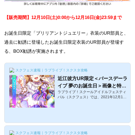
【販売期間】12月10
日(土)0:00から12月16日(金)23:59まで
お誕生日限定「ブリリアントジュエリー」衣装のUR部員と、
過去に勧誘に登場したお誕生日限定衣装のUR部員が登場す
る、BOX勧誘が実施されます。
スクフェス速報｜ラブライブ！スクスタ攻略
近江彼方UR限定＜バースデーラ
イブ 夢のお誕生日＞画像と特技
ラブライブ！スクールアイドルフェスティ
と評価【ラブライブ！スクフェ
バル（スクフェス）では、2021年12月10
ス】
日0:00〜12月16日まで「近江彼方誕生日2
021のキャンペーン」が開催されます。こ
こでは、近江彼方誕生日2021のキャンペー
ンの「バースデーライブBOX勧誘彼方ちゃ
ん」で入手できる誕生日限定バースデーラ
イブ衣装のUR、近江彼方UR限定＜夢のお
スクフェス速報｜ラブライブ！スクスタ攻略
誕生日＞の評価・特技・センター効果など