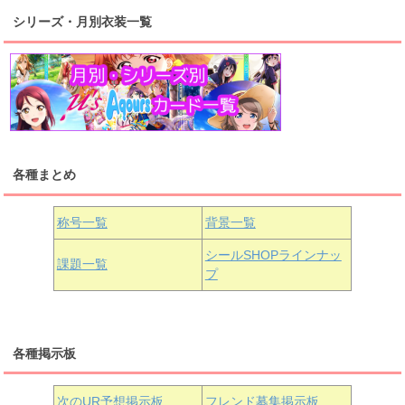
シリーズ・月別衣装一覧
高海千歌
渡辺曜
桜内梨子
上原歩夢
宮下愛
優木せつ菜
浦の星女学院1年生
虹ヶ咲学園1年生
各種まとめ
国木田花丸
津島善子
黒澤ルビィ
桜坂しずく
中須かすみ
称号一覧
背景一覧
天王寺璃奈
浦の星女学院3年生
シールSHOPラインナッ
課題一覧
プ
三船栞子
各種掲示板
小原鞠莉
黒澤ダイヤ
松浦果南
虹ヶ咲学園3年生
次のUR予想掲示板
フレンド募集掲示板