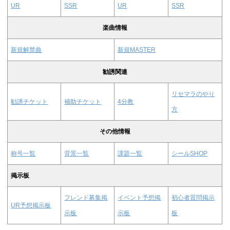
UR
SSR
UR
SSR
楽曲情報
新規解禁曲
新規MASTER
勧誘関連
リセマラのやり
勧誘チケット
補助チケット
4分教
方
その他情報
称号一覧
背景一覧
課題一覧
シールSHOP
掲示板
フレンド募集掲
イベント予想掲
初心者質問掲示
UR予想掲示板
示板
示板
板