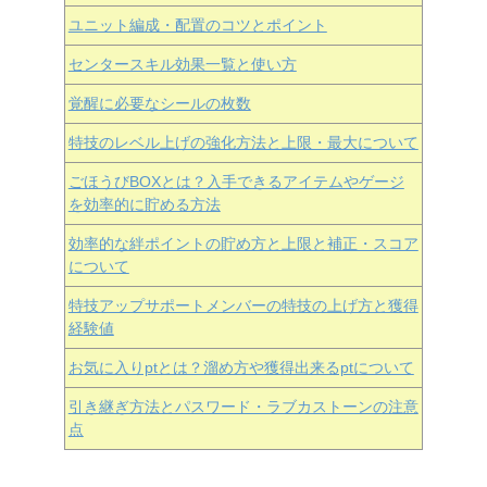
ユニット編成・配置のコツとポイント
センタースキル効果一覧と使い方
覚醒に必要なシールの枚数
特技のレベル上げの強化方法と上限・最大について
ごほうびBOXとは？入手できるアイテムやゲージ
を効率的に貯める方法
効率的な絆ポイントの貯め方と上限と補正・スコア
について
特技アップサポートメンバーの特技の上げ方と獲得
経験値
お気に入りptとは？溜め方や獲得出来るptについて
引き継ぎ方法とパスワード・ラブカストーンの注意
点