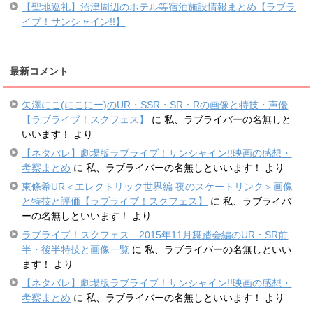
【聖地巡礼】沼津周辺のホテル等宿泊施設情報まとめ【ラブラ
イブ！サンシャイン!!】
最新コメント
矢澤にこ(にこにー)のUR・SSR・SR・Rの画像と特技・声優
【ラブライブ！スクフェス】
に
私、ラブライバーの名無しと
いいます！
より
【ネタバレ】劇場版ラブライブ！サンシャイン!!映画の感想・
考察まとめ
に
私、ラブライバーの名無しといいます！
より
東條希UR＜エレクトリック世界編 夜のスケートリンク＞画像
と特技と評価【ラブライブ！スクフェス】
に
私、ラブライバ
ーの名無しといいます！
より
ラブライブ！スクフェス 2015年11月舞踏会編のUR・SR前
半・後半特技と画像一覧
に
私、ラブライバーの名無しといい
ます！
より
【ネタバレ】劇場版ラブライブ！サンシャイン!!映画の感想・
考察まとめ
に
私、ラブライバーの名無しといいます！
より