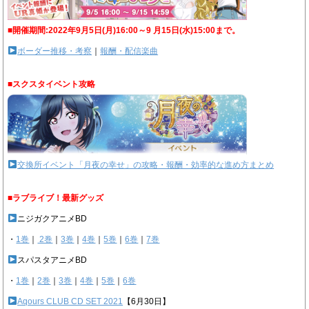
■開催期間:2022年9月5日(月)16:00～9 月15日(水)15:00まで。
ボーダー推移・考察
｜
報酬・配信楽曲
■スクスタイベント攻略
交換所イベント「月夜の幸せ」の攻略・報酬・効率的な進め方まとめ
■ラブライブ！最新グッズ
ニジガクアニメBD
・
1巻
｜
2巻
｜
3巻
｜
4巻
｜
5巻
｜
6巻
｜
7巻
スパスタアニメBD
・
1巻
｜
2巻
｜
3巻
｜
4巻
｜
5巻
｜
6巻
Aqours CLUB CD SET 2021
【6月30日】