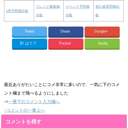
フレンド募集掲
イベント予想掲
初心者質問掲示
UR予想掲示板
示板
示板
板
Tweet
Share
Google+
B!
はてブ
Pocket
feedly
最近ありがたいことにコメ非常に多いので、一気に下のコメ
ント欄まで飛べるようにしました
⇒
一番下のコメント入力欄へ
↑コメントの一番上へ
コメントを残す