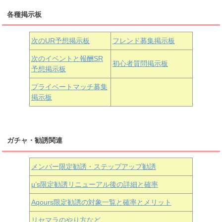
三船栞子
各種掲示板
小原鞠莉
黒澤ダイヤ
松浦果南
虹ヶ咲学園3年生
次のUR予想掲示板
フレンド募集掲示板
次のイベントと報酬SR
初心者質問掲示板
予想掲示板
近江彼方
朝香果林
エマ・ヴェルデ
プライベートマッチ募集
掲示板
ガチャ・勧誘関連
メンバー限定勧誘・ステップアップ勧誘
μ’s限定勧誘リニューアル後の詳細と確率
Aqours
限定勧誘の対象一覧と確率とメリット
リセマラのやり方など