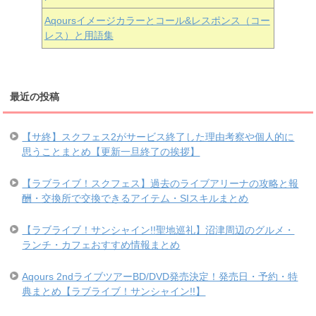
Aqoursイメージカラーとコール&レスポンス（コー
レス）と用語集
最近の投稿
【サ終】スクフェス2がサービス終了した理由考察や個人的に
思うことまとめ【更新一旦終了の挨拶】
【ラブライブ！スクフェス】過去のライブアリーナの攻略と報
酬・交換所で交換できるアイテム・SIスキルまとめ
【ラブライブ！サンシャイン!!聖地巡礼】沼津周辺のグルメ・
ランチ・カフェおすすめ情報まとめ
Aqours 2ndライブツアーBD/DVD発売決定！発売日・予約・特
典まとめ【ラブライブ！サンシャイン!!】