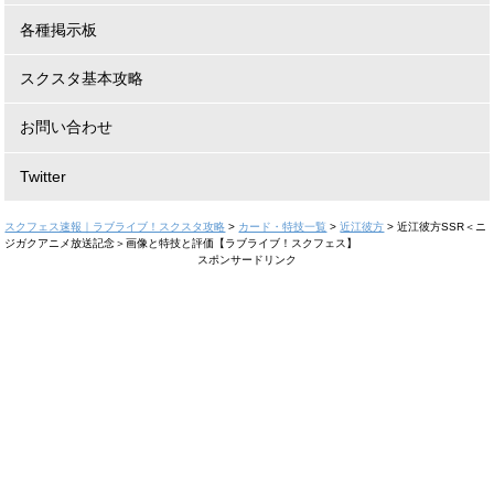
各種掲示板
スクスタ基本攻略
お問い合わせ
Twitter
スクフェス速報｜ラブライブ！スクスタ攻略
>
カード・特技一覧
>
近江彼方
>
近江彼方SSR＜ニ
ジガクアニメ放送記念＞画像と特技と評価【ラブライブ！スクフェス】
スポンサードリンク