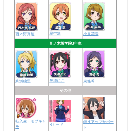
星空凛
小泉花陽
西木野真姫
音ノ木坂学院3年生
矢澤にこ
絢瀬絵里
東條希
その他
転入生・モブキャ
特技アップサポー
Rカード
ラ
ト