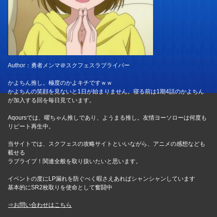
Author：勇者メンマ＠スクフェスラブライバー
かよちん推し。極度のかよキチですｗｗ
かよちんの笑顔を見ないと1日が始まりません。寝る前は1期4話のかよちん
が加入する回を毎日見ています。
Aqoursでは、曜ちゃん推しであり、ようまる推し。友情ヨーソローは何度も
リピート再生中。
当サイトでは、スクフェスの攻略サイトといいながら、アニメの感想なども
載せる
ラブライブ！関連全般を取り扱いたいと思います。
イベントの度にLP漏れを防ぐべく暇さえあればシャンシャンしています
基本的にSR2枚取りを使命として奮闘中
⇒お問い合わせはこちら