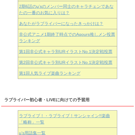
2期6話のμ’sのメンバー同士のキャラチェンであな
たの一番のお気に入りは？
あなたがラブライバーになったきっかけは？
非公式アニメ1期終了時点でのAqours推しメン投票
ランキング
第1回非公式キャラ別URイラストNo.1決定戦投票
第2回非公式キャラ別URイラストNo.1決定戦投票
第1回人気ライブ楽曲ランキング
ラブライバー初心者・LIVEに向けての予習用
ラブライブ！・ラブライブ！サンシャイン!!楽曲
「略称」一覧
μ’s用語集一覧