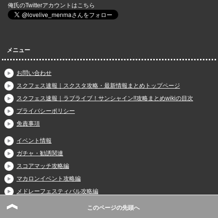
俺氏のTwitterアカウントはこちら
メニュー
お問い合わせ
スクフェス速報｜スクスタ攻略・最新情報まとめトップページ
スクフェス速報｜ラブライブ！サンシャイン!!攻略まとめwikiの目次
プライバシーポリシー
免責事項
イベント情報
ガチャ・勧誘関連
スコアマッチ攻略編
マカロンイベント攻略編
メドレーフェスティバル攻略編
おさんぽラリー攻略編
このページの先頭へ
なかよしマッチ攻略編