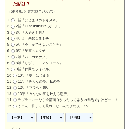
た話は？
→
(参考)虹ヶ咲学園(ニジガク)ア…
1話「はじまりのトキメキ」
2話「Cutest&#9825;ガール」
3話「大好きを叫ぶ」
4話は「未知なるミチ」
5話「今しかできないことを」
6話「笑顔のカタチ」
7話「ハルカカナタ」
8話「しずく、モノクローム」
9話「仲間でライバル」
10話「夏、はじまる」
11話「みんなの夢、私の夢」
12話「花ひらく想い」
13話「みんなの夢を叶える場所」
ラブライバーなら全部面白かったって思うの当然ですけどー！！
うーん…忙しくて見れてないんだよねぇ…zzz
コメント