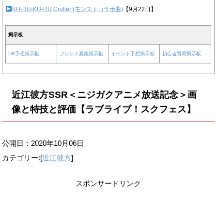
KU-RU-KU-RU Cruller!(モンストコラボ曲)
【9月22日】
掲示板
UR予想掲示板
フレンド募集掲示板
イベント予想掲示板
初心者質問掲示板
近江彼方SSR＜ニジガクアニメ放送記念＞画
像と特技と評価【ラブライブ！スクフェス】
公開日：
2020年10月06日
カテゴリー:[
近江彼方
]
スポンサードリンク