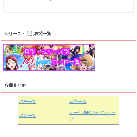
浦の星女学院2年生
虹ヶ咲学園2年生
シリーズ・月別衣装一覧
高海千歌
渡辺曜
桜内梨子
上原歩夢
宮下愛
優木せつ菜
浦の星女学院1年生
虹ヶ咲学園1年生
各種まとめ
国木田花丸
津島善子
黒澤ルビィ
桜坂しずく
中須かすみ
称号一覧
背景一覧
天王寺璃奈
浦の星女学院3年生
シールSHOPラインナッ
課題一覧
プ