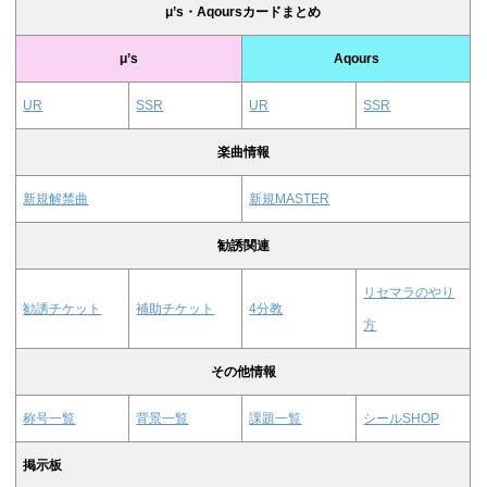
μ’s・Aqoursカードまとめ
μ’s
Aqours
UR
SSR
UR
SSR
楽曲情報
新規解禁曲
新規MASTER
勧誘関連
リセマラのやり
勧誘チケット
補助チケット
4分教
方
その他情報
称号一覧
背景一覧
課題一覧
シールSHOP
掲示板