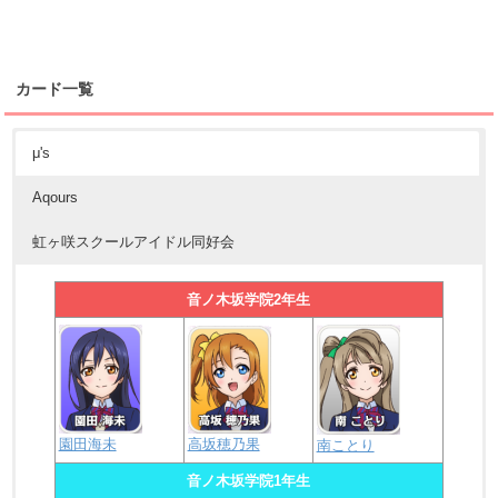
カード一覧
μ's
Aqours
虹ヶ咲スクールアイドル同好会
音ノ木坂学院2年生
園田海未
高坂穂乃果
南ことり
音ノ木坂学院1年生