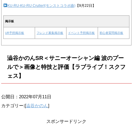
KU-RU-KU-RU Cruller!(モンストコラボ曲)
【9月22日】
掲示板
UR予想掲示板
フレンド募集掲示板
イベント予想掲示板
初心者質問掲示板
澁谷かのんSR＜サニーオーシャン編 波のプー
ルで＞画像と特技と評価【ラブライブ！スクフ
ェス】
公開日：
2022年07月11日
カテゴリー:[
澁谷かのん
]
スポンサードリンク