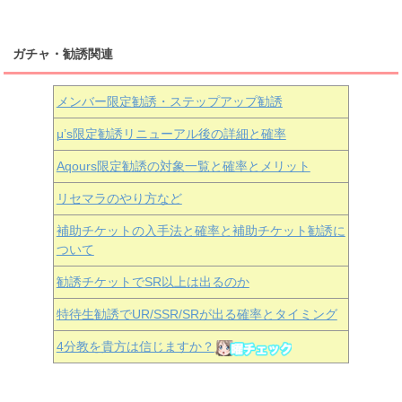
ガチャ・勧誘関連
メンバー限定勧誘・ステップアップ勧誘
μ’s限定勧誘リニューアル後の詳細と確率
Aqours
限定勧誘の対象一覧と確率とメリット
リセマラのやり方など
補助チケットの入手法と確率と補助チケット勧誘に
ついて
勧誘チケットでSR以上は出るのか
特待生勧誘でUR/SSR/SRが出る確率とタイミング
4分教を貴方は信じますか？