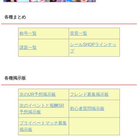
各種まとめ
国木田花丸
津島善子
黒澤ルビィ
桜坂しずく
中須かすみ
称号一覧
背景一覧
天王寺璃奈
浦の星女学院3年生
シールSHOPラインナッ
課題一覧
プ
三船栞子
各種掲示板
小原鞠莉
黒澤ダイヤ
松浦果南
虹ヶ咲学園3年生
次のUR予想掲示板
フレンド募集掲示板
次のイベントと報酬SR
初心者質問掲示板
予想掲示板
近江彼方
朝香果林
エマ・ヴェルデ
プライベートマッチ募集
掲示板