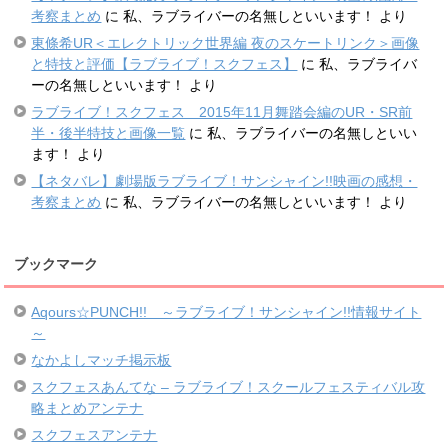
考察まとめ
に
私、ラブライバーの名無しといいます！
より
東條希UR＜エレクトリック世界編 夜のスケートリンク＞画像
と特技と評価【ラブライブ！スクフェス】
に
私、ラブライバ
ーの名無しといいます！
より
ラブライブ！スクフェス 2015年11月舞踏会編のUR・SR前
半・後半特技と画像一覧
に
私、ラブライバーの名無しといい
ます！
より
【ネタバレ】劇場版ラブライブ！サンシャイン!!映画の感想・
考察まとめ
に
私、ラブライバーの名無しといいます！
より
ブックマーク
Aqours☆PUNCH!! ～ラブライブ！サンシャイン!!情報サイト
～
なかよしマッチ掲示板
スクフェスあんてな – ラブライブ！スクールフェスティバル攻
略まとめアンテナ
スクフェスアンテナ