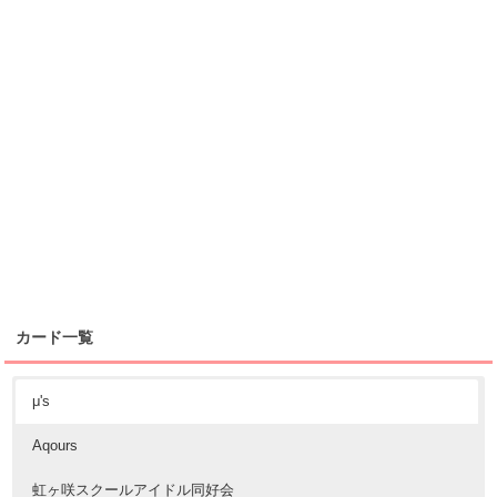
カード一覧
μ's
Aqours
虹ヶ咲スクールアイドル同好会