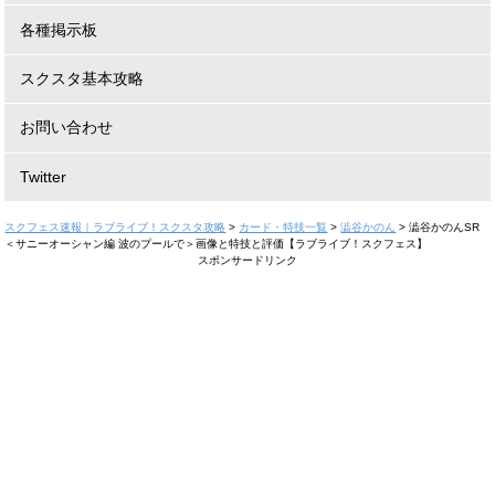
各種掲示板
スクスタ基本攻略
お問い合わせ
Twitter
スクフェス速報｜ラブライブ！スクスタ攻略
>
カード・特技一覧
>
澁谷かのん
>
澁谷かのんSR
＜サニーオーシャン編 波のプールで＞画像と特技と評価【ラブライブ！スクフェス】
スポンサードリンク