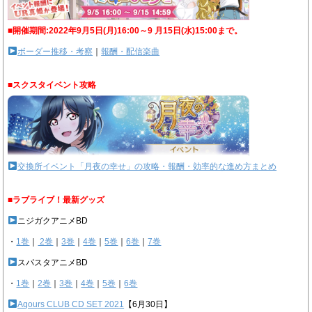
■開催期間:2022年9月5日(月)16:00～9 月15日(水)15:00まで。
ボーダー推移・考察
｜
報酬・配信楽曲
■スクスタイベント攻略
交換所イベント「月夜の幸せ」の攻略・報酬・効率的な進め方まとめ
■ラブライブ！最新グッズ
ニジガクアニメBD
・
1巻
｜
2巻
｜
3巻
｜
4巻
｜
5巻
｜
6巻
｜
7巻
スパスタアニメBD
・
1巻
｜
2巻
｜
3巻
｜
4巻
｜
5巻
｜
6巻
Aqours CLUB CD SET 2021
【6月30日】