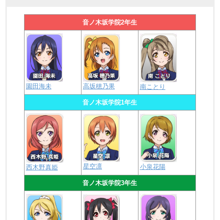
音ノ木坂学院2年生
園田海未
高坂穂乃果
南ことり
音ノ木坂学院1年生
星空凛
小泉花陽
西木野真姫
音ノ木坂学院3年生