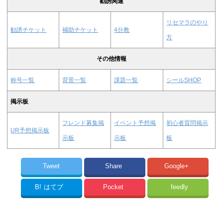
勧誘関連
リセマラのやり
勧誘チケット
補助チケット
4分教
方
その他情報
称号一覧
背景一覧
課題一覧
シールSHOP
掲示板
フレンド募集掲
イベント予想掲
初心者質問掲示
UR予想掲示板
示板
示板
板
Tweet
Share
Google+
B!
はてブ
Pocket
feedly