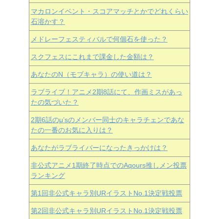
マカロンイベント・スコアマッチとかでどれくらい
石溶かす？
メドレーフェスティバルで何個石を使った？
スクフェスにこれまで課金した金額は？
あなたのN（モブキャラ）の使い道は？
ラブライブ！アニメ2期8話にて、作画ミスがあっ
たの気づいた？
2期6話のμ’sのメンバー同士のキャラチェンであな
たの一番のお気に入りは？
あなたがラブライバーになったきっかけは？
非公式アニメ1期終了時点でのAqours推しメン投票
ランキング
第1回非公式キャラ別URイラストNo.1決定戦投票
第2回非公式キャラ別URイラストNo.1決定戦投票