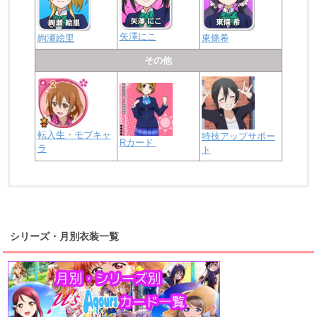
矢澤にこ
絢瀬絵里
東條希
その他
転入生・モブキャ
特技アップサポー
Rカード
ラ
ト
浦の星女学院2年生
虹ヶ咲学園2年生
シリーズ・月別衣装一覧
高海千歌
渡辺曜
桜内梨子
上原歩夢
宮下愛
優木せつ菜
浦の星女学院1年生
虹ヶ咲学園1年生