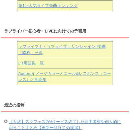
第1回人気ライブ楽曲ランキング
ラブライバー初心者・LIVEに向けての予習用
ラブライブ！・ラブライブ！サンシャイン!!楽曲
「略称」一覧
μ’s用語集一覧
Aqoursイメージカラーとコール&レスポンス（コー
レス）と用語集
最近の投稿
【サ終】スクフェス2がサービス終了した理由考察や個人的に
思うことまとめ【更新一旦終了の挨拶】