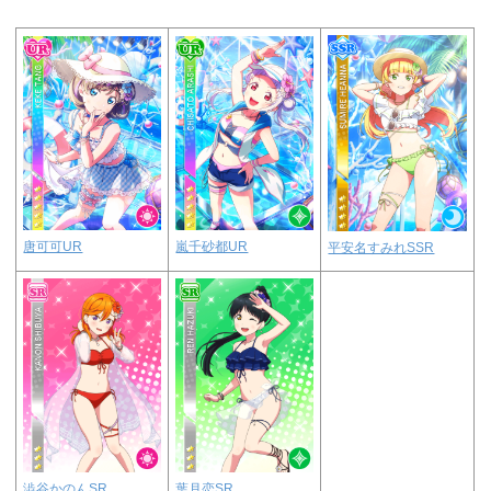
唐可可UR
嵐千砂都UR
平安名すみれSSR
澁谷かのんSR
葉月恋SR