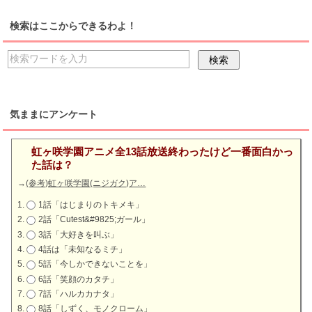
検索はここからできるわよ！
気ままにアンケート
虹ヶ咲学園アニメ全13話放送終わったけど一番面白かっ
た話は？
→
(参考)虹ヶ咲学園(ニジガク)ア…
1話「はじまりのトキメキ」
2話「Cutest&#9825;ガール」
3話「大好きを叫ぶ」
4話は「未知なるミチ」
5話「今しかできないことを」
6話「笑顔のカタチ」
7話「ハルカカナタ」
8話「しずく、モノクローム」