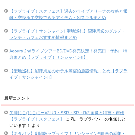
【ラブライブ！スクフェス】過去のライブアリーナの攻略と報
酬・交換所で交換できるアイテム・SIスキルまとめ
【ラブライブ！サンシャイン!!聖地巡礼】沼津周辺のグルメ・
ランチ・カフェおすすめ情報まとめ
Aqours 2ndライブツアーBD/DVD発売決定！発売日・予約・特
典まとめ【ラブライブ！サンシャイン!!】
【聖地巡礼】沼津周辺のホテル等宿泊施設情報まとめ【ラブラ
イブ！サンシャイン!!】
最新コメント
矢澤にこ(にこにー)のUR・SSR・SR・Rの画像と特技・声優
【ラブライブ！スクフェス】
に
私、ラブライバーの名無しと
いいます！
より
【ネタバレ】劇場版ラブライブ！サンシャイン!!映画の感想・