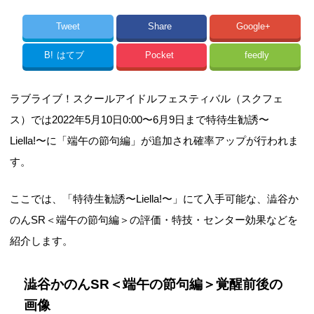
Tweet
Share
Google+
B!
はてブ
Pocket
feedly
ラブライブ！スクールアイドルフェスティバル（スクフェ
ス）では2022年5月10日0:00〜6月9日まで特待生勧誘〜
Liella!〜に「端午の節句編」が追加され確率アップが行われま
す。
ここでは、「特待生勧誘〜Liella!〜」にて入手可能な、澁谷か
のんSR＜端午の節句編＞の評価・特技・センター効果などを
紹介します。
澁谷かのんSR＜端午の節句編＞覚醒前後の
画像