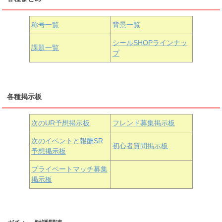
国木田花丸
津島善子
黒澤ルビィ
桜坂しずく
中須かすみ
称号一覧
背景一覧
天王寺璃奈
浦の星女学院3年生
シールSHOPラインナッ
課題一覧
プ
三船栞子
各種掲示板
小原鞠莉
黒澤ダイヤ
松浦果南
虹ヶ咲学園3年生
次のUR予想掲示板
フレンド募集掲示板
次のイベントと報酬SR
初心者質問掲示板
予想掲示板
近江彼方
朝香果林
エマ・ヴェルデ
プライベートマッチ募集
掲示板