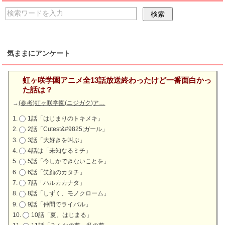
気ままにアンケート
虹ヶ咲学園アニメ全13話放送終わったけど一番面白かっ
た話は？
→
(参考)虹ヶ咲学園(ニジガク)ア…
1話「はじまりのトキメキ」
2話「Cutest&#9825;ガール」
3話「大好きを叫ぶ」
4話は「未知なるミチ」
5話「今しかできないことを」
6話「笑顔のカタチ」
7話「ハルカカナタ」
8話「しずく、モノクローム」
9話「仲間でライバル」
10話「夏、はじまる」