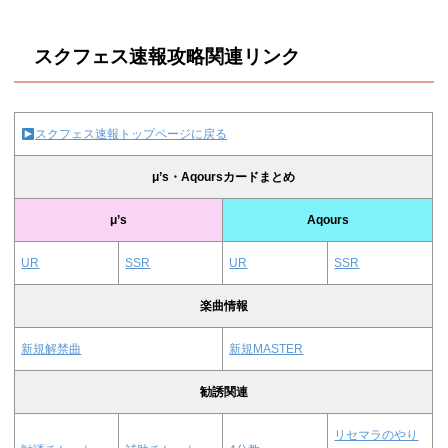
スクフェス速報攻略関連リンク
スクフェス速報トップページに戻る
μ’s・Aqoursカードまとめ
μ’s
Aqours
UR
SSR
UR
SSR
楽曲情報
新規解禁曲
新規MASTER
勧誘関連
リセマラのやり