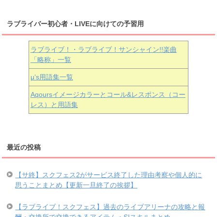
ラブライバー初心者・LIVEに向けての予習用
ラブライブ！・ラブライブ！サンシャイン!!楽曲
「略称」一覧
μ’s用語集一覧
Aqoursイメージカラーとコール&レスポンス（コー
レス）と用語集
最近の投稿
【サ終】スクフェス2がサービス終了した理由考察や個人的に
思うことまとめ【更新一旦終了の挨拶】
【ラブライブ！スクフェス】過去のライブアリーナの攻略と報
酬・交換所で交換できるアイテム・SIスキルまとめ