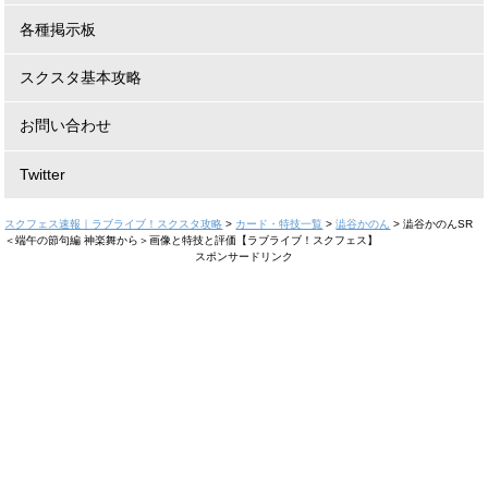
各種掲示板
スクスタ基本攻略
お問い合わせ
Twitter
スクフェス速報｜ラブライブ！スクスタ攻略
>
カード・特技一覧
>
澁谷かのん
>
澁谷かのんSR
＜端午の節句編 神楽舞から＞画像と特技と評価【ラブライブ！スクフェス】
スポンサードリンク