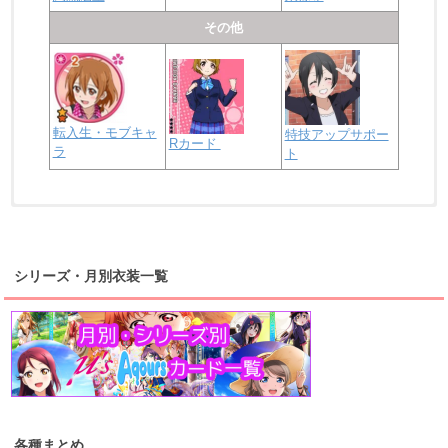
その他
転入生・モブキャ
特技アップサポー
Rカード
ラ
ト
浦の星女学院2年生
虹ヶ咲学園2年生
シリーズ・月別衣装一覧
高海千歌
渡辺曜
桜内梨子
上原歩夢
宮下愛
優木せつ菜
浦の星女学院1年生
虹ヶ咲学園1年生
各種まとめ