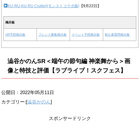
KU-RU-KU-RU Cruller!(モンストコラボ曲)
【9月22日】
掲示板
UR予想掲示板
フレンド募集掲示板
イベント予想掲示板
初心者質問掲示板
澁谷かのんSR＜端午の節句編 神楽舞から＞画
像と特技と評価【ラブライブ！スクフェス】
公開日：
2022年05月11日
カテゴリー:[
澁谷かのん
]
スポンサードリンク