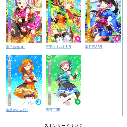
平安名すみれUR
葉月恋SSR
嵐千砂都UR
唐可可SR
澁谷かのんSR
スポンサードリンク