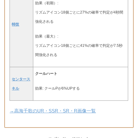
効果（初期）:
リズムアイコン18個ごとに27%の確率で判定が4秒間
強化される
特技
効果（最大）:
リズムアイコン18個ごとに41%の確率で判定が7.5秒
間強化される
クールハート
センタース
キル
効果: クールPが6%UPする
→高海千歌のUR・SSR・SR・R画像一覧