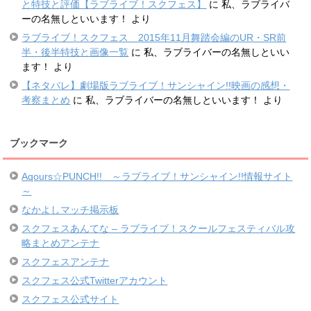
と特技と評価【ラブライブ！スクフェス】
に
私、ラブライバ
ーの名無しといいます！
より
ラブライブ！スクフェス 2015年11月舞踏会編のUR・SR前
半・後半特技と画像一覧
に
私、ラブライバーの名無しといい
ます！
より
【ネタバレ】劇場版ラブライブ！サンシャイン!!映画の感想・
考察まとめ
に
私、ラブライバーの名無しといいます！
より
ブックマーク
Aqours☆PUNCH!! ～ラブライブ！サンシャイン!!情報サイト
～
なかよしマッチ掲示板
スクフェスあんてな – ラブライブ！スクールフェスティバル攻
略まとめアンテナ
スクフェスアンテナ
スクフェス公式Twitterアカウント
スクフェス公式サイト