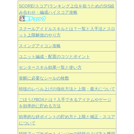
SCORE(スコア)ランキング上位を狙うためのSIS組
み合わせ・編成ハイスコア攻略
スクールアイドルスキルとは？一覧と入手法とスロ
ット上限解放のやり方
スイングアイコン攻略
ユニット編成・配置のコツとポイント
センタースキル効果一覧と使い方
覚醒に必要なシールの枚数
特技のレベル上げの強化方法と上限・最大について
ごほうびBOXとは？入手できるアイテムやゲージ
を効率的に貯める方法
効率的な絆ポイントの貯め方と上限と補正・スコア
について
特技アップサポートメンバーの特技の上げ方と獲得