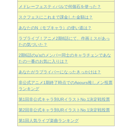
メドレーフェスティバルで何個石を使った？
スクフェスにこれまで課金した金額は？
あなたのN（モブキャラ）の使い道は？
ラブライブ！アニメ2期8話にて、作画ミスがあっ
たの気づいた？
2期6話のμ’sのメンバー同士のキャラチェンであな
たの一番のお気に入りは？
あなたがラブライバーになったきっかけは？
非公式アニメ1期終了時点でのAqours推しメン投票
ランキング
第1回非公式キャラ別URイラストNo.1決定戦投票
第2回非公式キャラ別URイラストNo.1決定戦投票
第1回人気ライブ楽曲ランキング