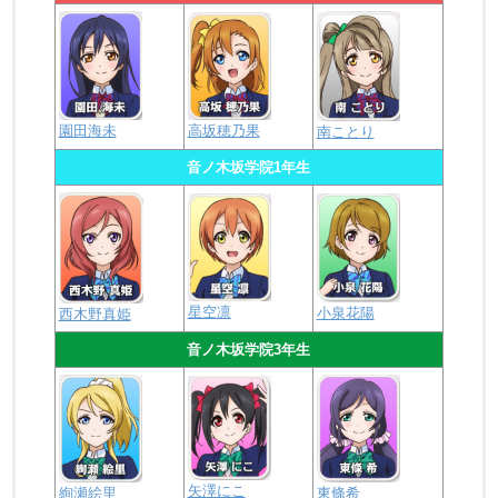
園田海未
高坂穂乃果
南ことり
音ノ木坂学院1年生
星空凛
小泉花陽
西木野真姫
音ノ木坂学院3年生
矢澤にこ
絢瀬絵里
東條希