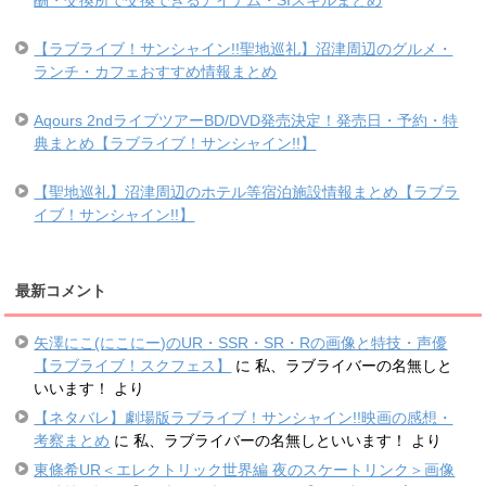
【ラブライブ！サンシャイン!!聖地巡礼】沼津周辺のグルメ・
ランチ・カフェおすすめ情報まとめ
Aqours 2ndライブツアーBD/DVD発売決定！発売日・予約・特
典まとめ【ラブライブ！サンシャイン!!】
【聖地巡礼】沼津周辺のホテル等宿泊施設情報まとめ【ラブラ
イブ！サンシャイン!!】
最新コメント
矢澤にこ(にこにー)のUR・SSR・SR・Rの画像と特技・声優
【ラブライブ！スクフェス】
に
私、ラブライバーの名無しと
いいます！
より
【ネタバレ】劇場版ラブライブ！サンシャイン!!映画の感想・
考察まとめ
に
私、ラブライバーの名無しといいます！
より
東條希UR＜エレクトリック世界編 夜のスケートリンク＞画像