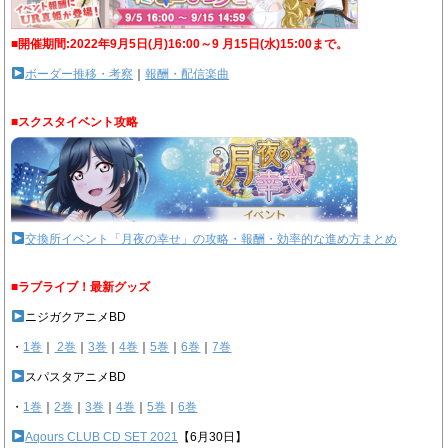
■開催期間:2022年9月5日(月)16:00～9 月15日(水)15:00まで。
ボーダー推移・考察
｜
報酬・配信楽曲
■スクスタイベント攻略
交換所イベント「月夜の幸せ」の攻略・報酬・効率的な進め方まとめ
■ラブライブ！最新グッズ
ニジガクアニメBD
・
1巻
｜
2巻
｜
3巻
｜
4巻
｜
5巻
｜
6巻
｜
7巻
スパスタアニメBD
・
1巻
｜
2巻
｜
3巻
｜
4巻
｜
5巻
｜
6巻
Aqours CLUB CD SET 2021
【6月30日】