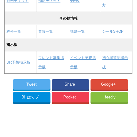
勧誘チケット
補助チケット
4分教
方
その他情報
称号一覧
背景一覧
課題一覧
シールSHOP
掲示板
フレンド募集掲
イベント予想掲
初心者質問掲示
UR予想掲示板
示板
示板
板
Tweet
Share
Google+
B!
はてブ
Pocket
feedly