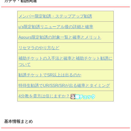
ガチャ・勧誘関連
メンバー限定勧誘・ステップアップ勧誘
μ’s限定勧誘リニューアル後の詳細と確率
Aqours
限定勧誘の対象一覧と確率とメリット
リセマラのやり方など
補助チケットの入手法と確率と補助チケット勧誘に
ついて
勧誘チケットでSR以上は出るのか
特待生勧誘でUR/SSR/SRが出る確率とタイミング
4分教を貴方は信じますか？
基本情報まとめ