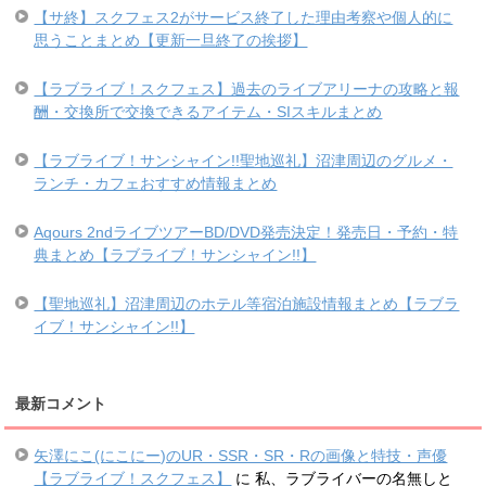
【サ終】スクフェス2がサービス終了した理由考察や個人的に
思うことまとめ【更新一旦終了の挨拶】
【ラブライブ！スクフェス】過去のライブアリーナの攻略と報
酬・交換所で交換できるアイテム・SIスキルまとめ
【ラブライブ！サンシャイン!!聖地巡礼】沼津周辺のグルメ・
ランチ・カフェおすすめ情報まとめ
Aqours 2ndライブツアーBD/DVD発売決定！発売日・予約・特
典まとめ【ラブライブ！サンシャイン!!】
【聖地巡礼】沼津周辺のホテル等宿泊施設情報まとめ【ラブラ
イブ！サンシャイン!!】
最新コメント
矢澤にこ(にこにー)のUR・SSR・SR・Rの画像と特技・声優
【ラブライブ！スクフェス】
に
私、ラブライバーの名無しと