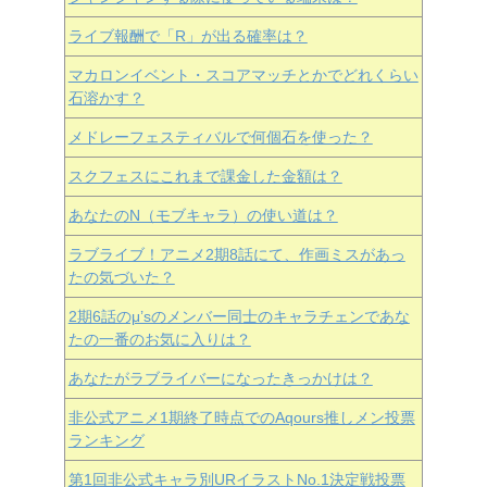
ライブ報酬で「R」が出る確率は？
マカロンイベント・スコアマッチとかでどれくらい
石溶かす？
メドレーフェスティバルで何個石を使った？
スクフェスにこれまで課金した金額は？
あなたのN（モブキャラ）の使い道は？
ラブライブ！アニメ2期8話にて、作画ミスがあっ
たの気づいた？
2期6話のμ’sのメンバー同士のキャラチェンであな
たの一番のお気に入りは？
あなたがラブライバーになったきっかけは？
非公式アニメ1期終了時点でのAqours推しメン投票
ランキング
第1回非公式キャラ別URイラストNo.1決定戦投票