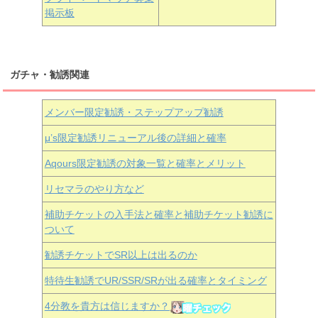
掲示板
ガチャ・勧誘関連
メンバー限定勧誘・ステップアップ勧誘
μ’s限定勧誘リニューアル後の詳細と確率
Aqours
限定勧誘の対象一覧と確率とメリット
リセマラのやり方など
補助チケットの入手法と確率と補助チケット勧誘に
ついて
勧誘チケットでSR以上は出るのか
特待生勧誘でUR/SSR/SRが出る確率とタイミング
4分教を貴方は信じますか？