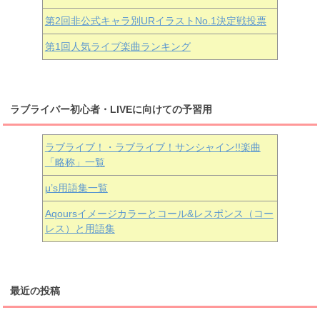
第2回非公式キャラ別URイラストNo.1決定戦投票
第1回人気ライブ楽曲ランキング
ラブライバー初心者・LIVEに向けての予習用
ラブライブ！・ラブライブ！サンシャイン!!楽曲
「略称」一覧
μ’s用語集一覧
Aqoursイメージカラーとコール&レスポンス（コー
レス）と用語集
最近の投稿