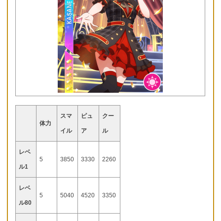
スマ
ピュ
クー
体力
イル
ア
ル
レベ
5
3850
3330
2260
ル1
レベ
5
5040
4520
3350
ル80