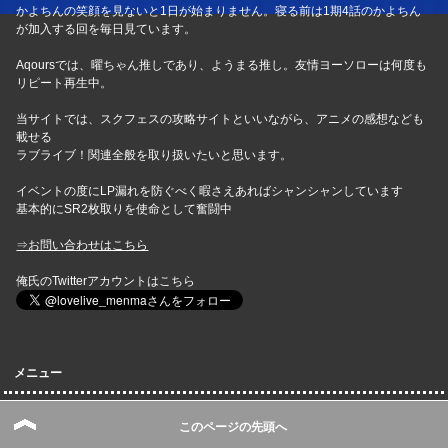
かよちんの笑顔を見ないと1日が始まりません。寝る前は1期4話のかよちん
が加入する回を毎日見ています。
Aqoursでは、曜ちゃん推しであり、ようまる推し。友情ヨーソローは何度も
リピート再生中。
当サイトでは、スクフェスの攻略サイトといいながら、アニメの感想なども
載せる
ラブライブ！関連全般を取り扱いたいと思います。
イベントの度にLP漏れを防ぐべく暇さえあればシャンシャンしています
基本的にSR2枚取りを使命として奮闘中
⇒お問い合わせはこちら
俺氏のTwitterアカウントはこちら
メニュー
お問い合わせ
このページの先頭へ
スクフェス速報｜スクスタ攻略・最新情報まとめトップページ