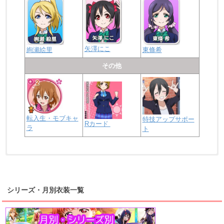
矢澤にこ
絢瀬絵里
東條希
その他
転入生・モブキャ
特技アップサポー
Rカード
ラ
ト
浦の星女学院2年生
虹ヶ咲学園2年生
シリーズ・月別衣装一覧
高海千歌
渡辺曜
桜内梨子
上原歩夢
宮下愛
優木せつ菜