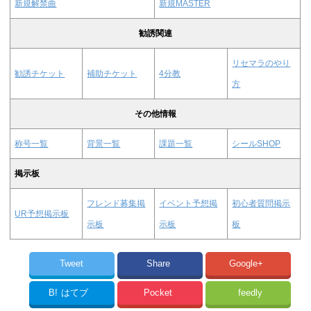
新規解禁曲
新規MASTER
勧誘関連
リセマラのやり
勧誘チケット
補助チケット
4分教
方
その他情報
称号一覧
背景一覧
課題一覧
シールSHOP
掲示板
フレンド募集掲
イベント予想掲
初心者質問掲示
UR予想掲示板
示板
示板
板
Tweet
Share
Google+
B!
はてブ
Pocket
feedly