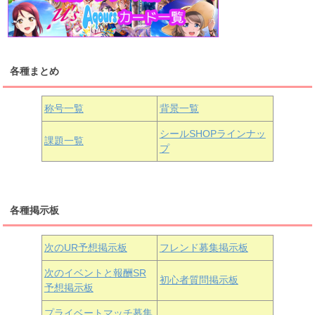
浦の星女学院1年生
虹ヶ咲学園1年生
各種まとめ
国木田花丸
津島善子
黒澤ルビィ
桜坂しずく
中須かすみ
称号一覧
背景一覧
天王寺璃奈
浦の星女学院3年生
シールSHOPラインナッ
課題一覧
プ
三船栞子
各種掲示板
小原鞠莉
黒澤ダイヤ
松浦果南
虹ヶ咲学園3年生
次のUR予想掲示板
フレンド募集掲示板
次のイベントと報酬SR
初心者質問掲示板
予想掲示板
近江彼方
朝香果林
エマ・ヴェルデ
プライベートマッチ募集