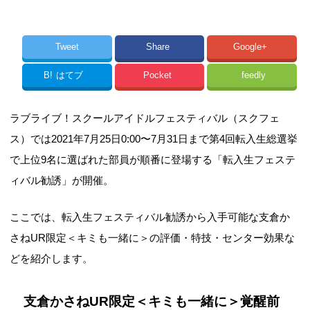
Tweet
Share
Google+
B!
はてブ
Pocket
feedly
ラブライブ！スクールアイドルフェスティバル（スクフェ
ス）では2021年7月25日0:00〜7月31日まで第4回転入生総選挙
で上位9名に選ばれた部員が順番に登場する「転入生フェステ
ィバル勧誘」が開催。
ここでは、転入生フェスティバル勧誘から入手可能な支倉か
さねUR限定＜キミも一緒に＞の評価・特技・センター効果な
どを紹介します。
支倉かさねUR限定＜キミも一緒に＞覚醒前