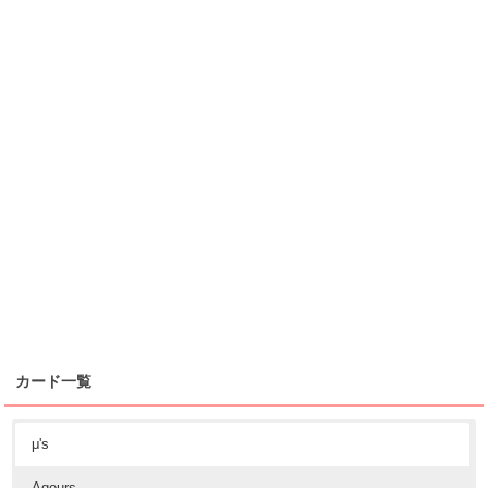
カード一覧
μ's
Aqours