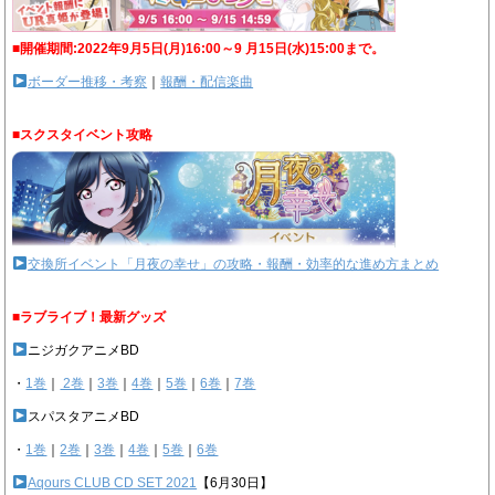
■開催期間:2022年9月5日(月)16:00～9 月15日(水)15:00まで。
ボーダー推移・考察
｜
報酬・配信楽曲
■スクスタイベント攻略
交換所イベント「月夜の幸せ」の攻略・報酬・効率的な進め方まとめ
■ラブライブ！最新グッズ
ニジガクアニメBD
・
1巻
｜
2巻
｜
3巻
｜
4巻
｜
5巻
｜
6巻
｜
7巻
スパスタアニメBD
・
1巻
｜
2巻
｜
3巻
｜
4巻
｜
5巻
｜
6巻
Aqours CLUB CD SET 2021
【6月30日】