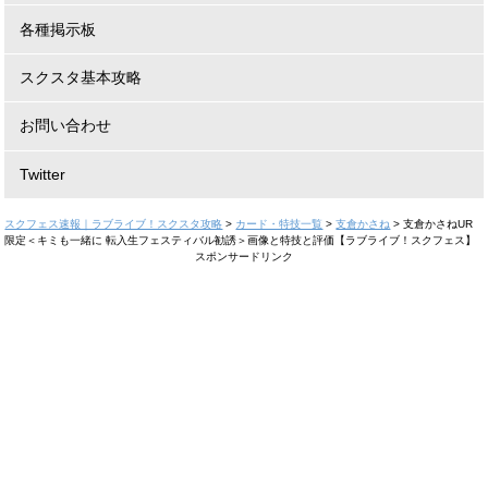
各種掲示板
スクスタ基本攻略
お問い合わせ
Twitter
スクフェス速報｜ラブライブ！スクスタ攻略
>
カード・特技一覧
>
支倉かさね
>
支倉かさねUR
限定＜キミも一緒に 転入生フェスティバル勧誘＞画像と特技と評価【ラブライブ！スクフェス】
スポンサードリンク