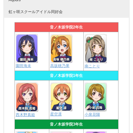
虹ヶ咲スクールアイドル同好会
音ノ木坂学院2年生
園田海未
高坂穂乃果
南ことり
音ノ木坂学院1年生
星空凛
小泉花陽
西木野真姫
音ノ木坂学院3年生