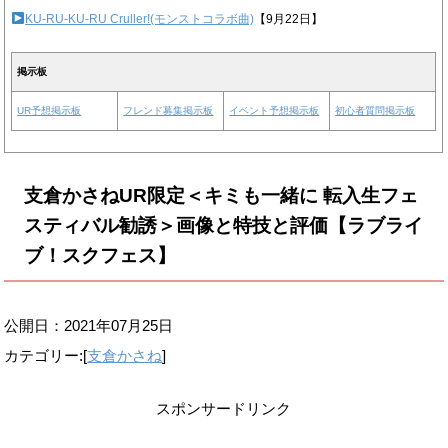
KU-RU-KU-RU Cruller!(モンストコラボ曲)
【9月22日】
掲示板
UR予想掲示板
フレンド募集掲示板
イベント予想掲示板
初心者質問掲示板
支倉かさねUR限定＜キミも一緒に 転入生フェ
スティバル勧誘＞画像と特技と評価【ラブライ
ブ！スクフェス】
公開日：
2021年07月25日
カテゴリー:[
支倉かさね
]
スポンサードリンク