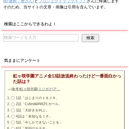
様(通称：蟹さん)
と
プロジェクトラブライブ！
さんに帰属します
そのため、当サイトの文章・画像は引用を含んでいます。
検索はここからできるわよ！
気ままにアンケート
虹ヶ咲学園アニメ全13話放送終わったけど一番面白かっ
た話は？
→
(参考)虹ヶ咲学園(ニジガク)ア…
1話「はじまりのトキメキ」
2話「Cutest&#9825;ガール」
3話「大好きを叫ぶ」
4話は「未知なるミチ」
5話「今しかできないことを」
6話「笑顔のカタチ」