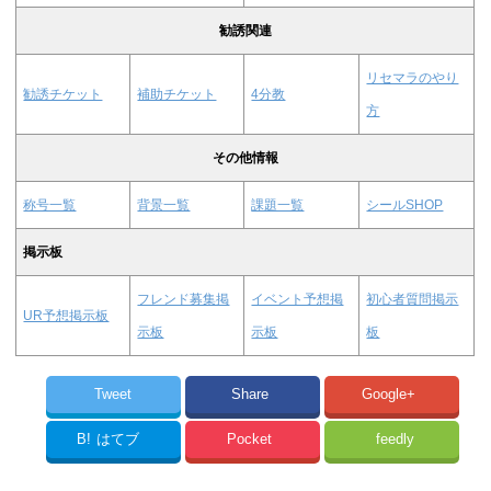
勧誘関連
リセマラのやり
勧誘チケット
補助チケット
4分教
方
その他情報
称号一覧
背景一覧
課題一覧
シールSHOP
掲示板
フレンド募集掲
イベント予想掲
初心者質問掲示
UR予想掲示板
示板
示板
板
Tweet
Share
Google+
B!
はてブ
Pocket
feedly