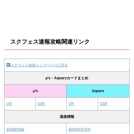
スクフェス速報攻略関連リンク
スクフェス速報トップページに戻る
μ’s・Aqoursカードまとめ
μ’s
Aqours
UR
SSR
UR
SSR
楽曲情報
新規解禁曲
新規MASTER