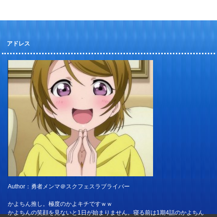
アドレス
Author：勇者メンマ＠スクフェスラブライバー
かよちん推し。極度のかよキチですｗｗ
かよちんの笑顔を見ないと1日が始まりません。寝る前は1期4話のかよちん