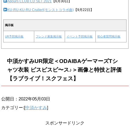
Aqours CLUB CD SET 2021
【6月30日】
KU-RU-KU-RU Cruller!(モンストコラボ曲)
【9月22日】
掲示板
UR予想掲示板
フレンド募集掲示板
イベント予想掲示板
初心者質問掲示板
中須かすみUR限定＜ODAIBAゲーマーズTシ
ャツ衣装 ピスピスピ〜ス♪＞画像と特技と評価
【ラブライブ！スクフェス】
公開日：
2022年05月03日
カテゴリー:[
中須かすみ
]
スポンサードリンク