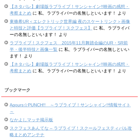
【ネタバレ】劇場版ラブライブ！サンシャイン!!映画の感想・
考察まとめ
に
私、ラブライバーの名無しといいます！
より
東條希UR＜エレクトリック世界編 夜のスケートリンク＞画像
と特技と評価【ラブライブ！スクフェス】
に
私、ラブライバ
ーの名無しといいます！
より
ラブライブ！スクフェス 2015年11月舞踏会編のUR・SR前
半・後半特技と画像一覧
に
私、ラブライバーの名無しといい
ます！
より
【ネタバレ】劇場版ラブライブ！サンシャイン!!映画の感想・
考察まとめ
に
私、ラブライバーの名無しといいます！
より
ブックマーク
Aqours☆PUNCH!! ～ラブライブ！サンシャイン!!情報サイト
～
なかよしマッチ掲示板
スクフェスあんてな – ラブライブ！スクールフェスティバル攻
略まとめアンテナ