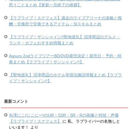
思うことまとめ【更新一旦終了の挨拶】
【ラブライブ！スクフェス】過去のライブアリーナの攻略と報
酬・交換所で交換できるアイテム・SIスキルまとめ
【ラブライブ！サンシャイン!!聖地巡礼】沼津周辺のグルメ・
ランチ・カフェおすすめ情報まとめ
Aqours 2ndライブツアーBD/DVD発売決定！発売日・予約・特
典まとめ【ラブライブ！サンシャイン!!】
【聖地巡礼】沼津周辺のホテル等宿泊施設情報まとめ【ラブラ
イブ！サンシャイン!!】
最新コメント
矢澤にこ(にこにー)のUR・SSR・SR・Rの画像と特技・声優
【ラブライブ！スクフェス】
に
私、ラブライバーの名無しと
いいます！
より