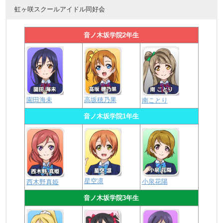
虹ヶ咲スクールアイドル同好会
音ノ木坂学院2年生
園田海未
高坂穂乃果
南ことり
音ノ木坂学院1年生
星空凛
小泉花陽
西木野真姫
音ノ木坂学院3年生