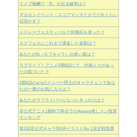
ライブ報酬で「R」が出る確率は？
マカロンイベント・スコアマッチとかでどれくらい
石溶かす？
メドレーフェスティバルで何個石を使った？
スクフェスにこれまで課金した金額は？
あなたのN（モブキャラ）の使い道は？
ラブライブ！アニメ2期8話にて、作画ミスがあっ
たの気づいた？
2期6話のμ’sのメンバー同士のキャラチェンであな
たの一番のお気に入りは？
あなたがラブライバーになったきっかけは？
非公式アニメ1期終了時点でのAqours推しメン投票
ランキング
第1回非公式キャラ別URイラストNo.1決定戦投票