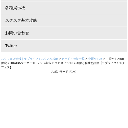
各種掲示板
スクスタ基本攻略
お問い合わせ
Twitter
スクフェス速報｜ラブライブ！スクスタ攻略
>
カード・特技一覧
>
中須かすみ
>
中須かすみUR
限定＜ODAIBAゲーマーズTシャツ衣装 ピスピスピ〜ス♪＞画像と特技と評価【ラブライブ！スク
フェス】
スポンサードリンク