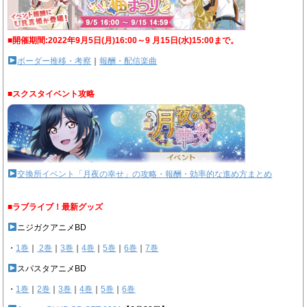
■開催期間:2022年9月5日(月)16:00～9 月15日(水)15:00まで。
ボーダー推移・考察
｜
報酬・配信楽曲
■スクスタイベント攻略
交換所イベント「月夜の幸せ」の攻略・報酬・効率的な進め方まとめ
■ラブライブ！最新グッズ
ニジガクアニメBD
・
1巻
｜
2巻
｜
3巻
｜
4巻
｜
5巻
｜
6巻
｜
7巻
スパスタアニメBD
・
1巻
｜
2巻
｜
3巻
｜
4巻
｜
5巻
｜
6巻