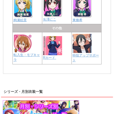
矢澤にこ
絢瀬絵里
東條希
その他
転入生・モブキャ
特技アップサポー
Rカード
ラ
ト
浦の星女学院2年生
虹ヶ咲学園2年生
シリーズ・月別衣装一覧
高海千歌
渡辺曜
桜内梨子
上原歩夢
宮下愛
優木せつ菜