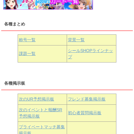
浦の星女学院1年生
虹ヶ咲学園1年生
各種まとめ
国木田花丸
津島善子
黒澤ルビィ
桜坂しずく
中須かすみ
称号一覧
背景一覧
天王寺璃奈
浦の星女学院3年生
シールSHOPラインナッ
課題一覧
プ
三船栞子
各種掲示板
小原鞠莉
黒澤ダイヤ
松浦果南
虹ヶ咲学園3年生
次のUR予想掲示板
フレンド募集掲示板
次のイベントと報酬SR
初心者質問掲示板
予想掲示板
近江彼方
朝香果林
エマ・ヴェルデ
プライベートマッチ募集
掲示板