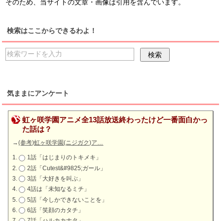
そのため、当サイトの文章・画像は引用を含んでいます。
検索はここからできるわよ！
気ままにアンケート
虹ヶ咲学園アニメ全13話放送終わったけど一番面白かっ
た話は？
→
(参考)虹ヶ咲学園(ニジガク)ア…
1話「はじまりのトキメキ」
2話「Cutest&#9825;ガール」
3話「大好きを叫ぶ」
4話は「未知なるミチ」
5話「今しかできないことを」
6話「笑顔のカタチ」
7話「ハルカカナタ」