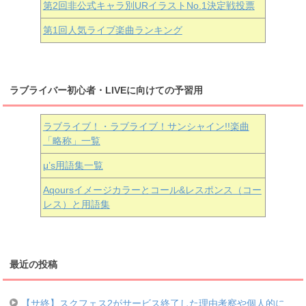
第2回非公式キャラ別URイラストNo.1決定戦投票
第1回人気ライブ楽曲ランキング
ラブライバー初心者・LIVEに向けての予習用
ラブライブ！・ラブライブ！サンシャイン!!楽曲
「略称」一覧
μ’s用語集一覧
Aqoursイメージカラーとコール&レスポンス（コー
レス）と用語集
最近の投稿
【サ終】スクフェス2がサービス終了した理由考察や個人的に