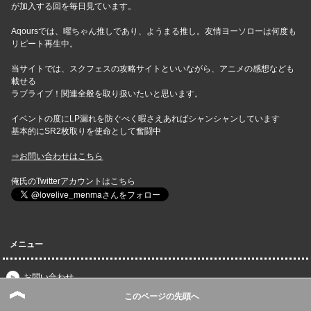
が加入する回を毎日見ています。
Aqoursでは、曜ちゃん推しであり、ようまる推し。友情ヨーソローは何度も
リピート再生中。
当サイトでは、スクフェスの攻略サイトといいながら、アニメの感想なども
載せる
ラブライブ！関連全般を取り扱いたいと思います。
イベントの度にLP漏れを防ぐべく暇さえあればシャンシャンしています
基本的にSR2枚取りを使命として奮闘中
⇒お問い合わせはこちら
俺氏のTwitterアカウントはこちら
メニュー
お問い合わせ
スクフェス速報｜スクスタ攻略・最新情報まとめトップページ
このページの先頭へ